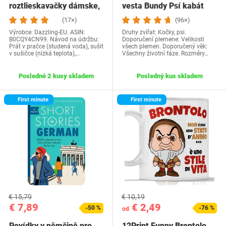
roztlieskavačky dámske,
vesta Bundy Psí kabát
kostým…
Psí sveter…
(17×)
(96×)
Výrobce: Dazzling-EU. ASIN:
Druhy zvířat: Kočky, psi.
B0CQY4CN99. Návod na údržbu:
Doporučení plemene: Velikosti
Prát v pračce (studená voda), sušit
všech plemen. Doporučený věk:
v sušičce (nízká teplota),…
Všechny životní fáze. Rozměry…
Posledné 2 kusy skladem
Posledný kus skladem
First minute
First minute
€ 15,79
€ 10,19
€ 7,89
€ 2,49
-50 %
-76 %
od
Povídky v němčině pro
12Print Funny Brontolo