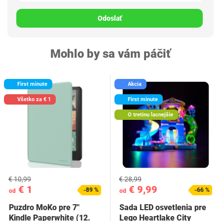
Odoslať
Mohlo by sa vám páčiť
First minute
Akcia
Všetko za € 1
First minute
O tretinu lacnejšie
€ 10,99
€ 28,99
€ 1
€ 9,99
-89 %
-66 %
od
od
Puzdro MoKo pre 7"
Sada LED osvetlenia pre
Kindle Paperwhite (12.
Lego Heartlake City