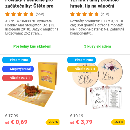
začátečníky: Čtěte pro
hrnek, tip na vánoční
radost na své…
dárek a…
(55×)
(21×)
ASIN: 1473683378. Vydavatel:
Rozměry produktu: 10,7 x 9,5 x 10
Hodder And Stoughton Ltd. (13.
cm; 350 gramů Potřebná montáž:
listopadu 2018). Jazyk: angličtina.
Ne. Potřebné baterie: Ne. Zahrnuté
Brožovaná: 262 stran.…
komponenty:…
Posledný kus skladem
3 kusy skladem
First minute
First minute
Megavýpredaj
Všetko za € 4
Všetko za € 1
€ 17,99
€ 10,19
€ 0,69
€ 3,79
-97 %
-63 %
od
od