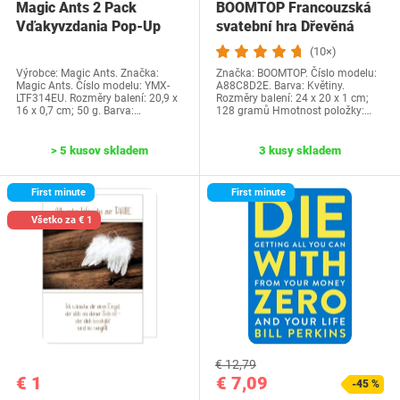
Magic Ants 2 Pack
BOOMTOP Francouzská
Vďakyvzdania Pop-Up
svatební hra Dřevěná
priania -…
cedulka a kvízové…
(10×)
Výrobce: Magic Ants. Značka:
Značka: BOOMTOP. Číslo modelu:
Magic Ants. Číslo modelu: YMX-
A88C8D2E. Barva: Květiny.
LTF314EU. Rozměry balení: 20,9 x
Rozměry balení: 24 x 20 x 1 cm;
16 x 0,7 cm; 50 g. Barva:…
128 gramů Hmotnost položky:…
> 5 kusov skladem
3 kusy skladem
First minute
First minute
Všetko za € 1
€ 12,79
€ 1
€ 7,09
-45 %