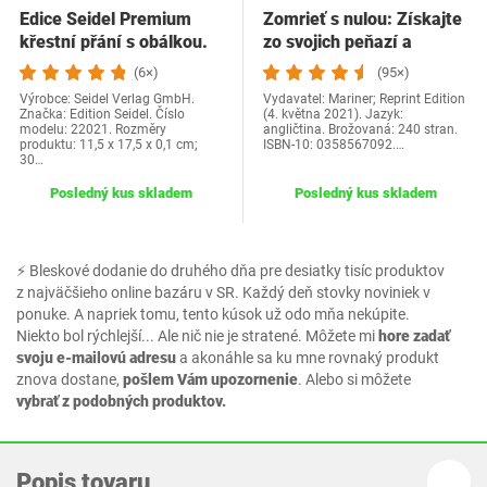
Edice Seidel Premium
Zomrieť s nulou: Získajte
křestní přání s obálkou.
zo svojich peňazí a
Přání ke křtu…
života…
(6×)
(95×)
Výrobce: Seidel Verlag GmbH.
Vydavatel: Mariner; Reprint Edition
Značka: Edition Seidel. Číslo
(4. května 2021). Jazyk:
modelu: 22021. Rozměry
angličtina. Brožovaná: 240 stran.
produktu: 11,5 x 17,5 x 0,1 cm;
ISBN-10: 0358567092.…
30…
Posledný kus skladem
Posledný kus skladem
⚡ Bleskové dodanie do druhého dňa pre desiatky tisíc produktov
z najväčšieho online bazáru v SR. Každý deň stovky noviniek v
ponuke. A napriek tomu, tento kúsok už odo mňa nekúpite.
Niekto bol rýchlejší... Ale nič nie je stratené. Môžete mi
hore zadať
svoju e-mailovú adresu
a akonáhle sa ku mne rovnaký produkt
znova dostane,
pošlem Vám upozornenie
. Alebo si môžete
vybrať z podobných produktov.
Popis tovaru