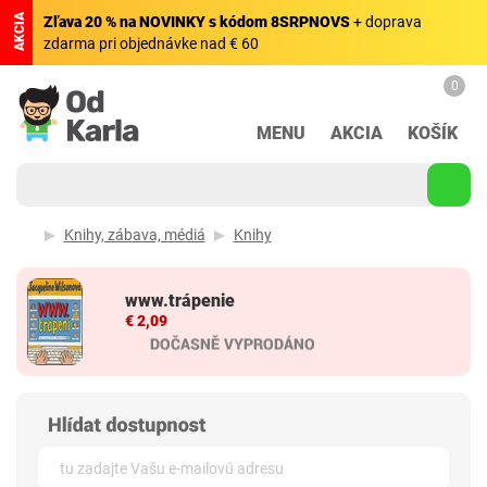
AKCIA
Zľava 20 % na NOVINKY s kódom 8SRPNOVS
+ doprava
zdarma pri objednávke nad € 60
0
MENU
AKCIA
KOŠÍK
Knihy, zábava, médiá
Knihy
www.trápenie
€ 2,09