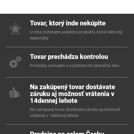
Tovar, ktorý inde nekúpite
U mňa zoženiete unikátne produkty, ktoré nikto iný
neponúka
Tovar prechádza kontrolou
Produkty overujem a uvádzam ich skutočný stav
Na zakúpený tovar dostávate
záruku aj možnosť vrátenia v
14dennej lehote
Na zakúpený tovar dostávate záruku aj možnosť
vrátenia v 14dňovej lehote