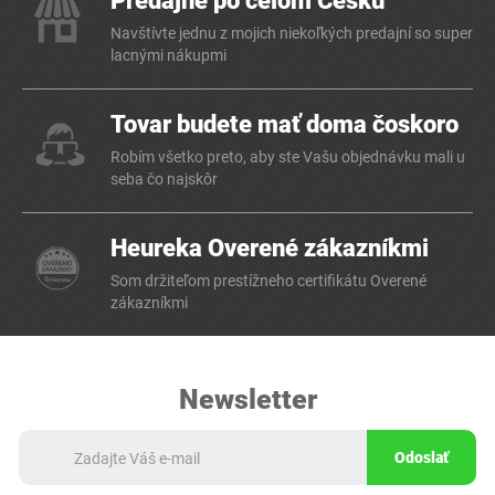
Predajne po celom Česku
Navštívte jednu z mojich niekoľkých predajní so super
lacnými nákupmi
Tovar budete mať doma čoskoro
Robím všetko preto, aby ste Vašu objednávku mali u
seba čo najskôr
Heureka Overené zákazníkmi
Som držiteľom prestížneho certifikátu Overené
zákazníkmi
Newsletter
Odoslať