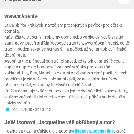
www.trápenie
Čtivá sbírka krátkých, navzájem propojených povídek pro dětské
čtenářa.
Máš nějaké trápení? Problémy doma nebo ve škole? Nevíš si s tím
sám rady? Otevři si třídní webové stránky www.trápení! Napiš, co tě
trápí – podepisovat se nemusíš – a počkej, až se tam objeví nějaká
dobrá rada.
Aspoň tak to plánoval pan učitel Speed, když tyhle „strašně cool a
super a naprosto bombové“ webové stránky pro svou třídu
zakládal. Lily, Ben, Nataša a ostatní mají samozřejmě pocit, že těch
problémů je víc než dost, ale sami zjistí, že nejlepší rada někdy
přichází z míst, odkud by to člověk nejmíň čekal.
Knížka obsahuje i vítěznou povídku jedné dvanáctileté spisovatelky,
s níž se zúčastnila internetové soutěže o to, čí příběh bude do této
knížky vybrán.
EAN: 9788073413613
Je
Wilsonová, Jacqueline
váš obľúbený autor?
Pozrite sa tiež na ďalšie diela autora
Wilsonová, Jacqueline
, ktoré