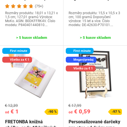
generácia-2024) a…
Water Park…
(75×)
Rozměry produktu: 18,01 x 13,21 x
Rozměry produktu: 15,5 x 10,5 x 3
1,5 cm; 127,01 gramů Výrobce:
cm; 100 gramů Doporučení
MoKo. ASIN: B0DKFFRK4V. Číslo
výrobce: 15 let a více. Číslo
modelu: P840401440810.…
modelu: DE-42630-P70101.…
> 5 kusov skladem
> 5 kusov skladem
First minute
First minute
Všetko za € 1
Megavýpredaj
Všetko za € 1
€ 12,39
€ 17,99
€ 1
€ 0,59
-90 %
-97 %
od
od
FRETONBA knižná
Personalizované darčeky