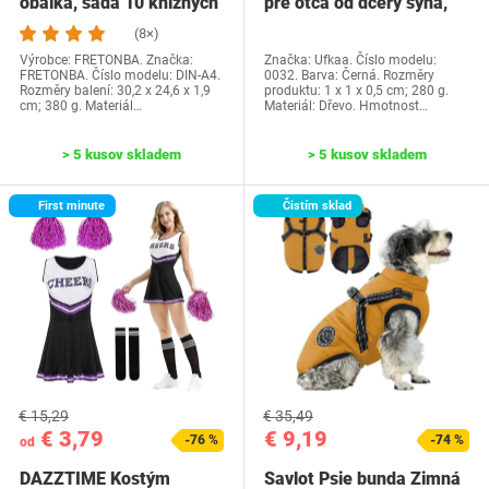
obálka, sada 10 knižných
pre otca od dcéry syna,
dosiek, priehľadné…
Ufkaa…
(8×)
Výrobce: FRETONBA. Značka:
Značka: Ufkaa. Číslo modelu:
FRETONBA. Číslo modelu: DIN-A4.
0032. Barva: Černá. Rozměry
Rozměry balení: 30,2 x 24,6 x 1,9
produktu: 1 x 1 x 0,5 cm; 280 g.
cm; 380 g. Materiál…
Materiál: Dřevo. Hmotnost…
> 5 kusov skladem
> 5 kusov skladem
First minute
Čistím sklad
€ 15,29
€ 35,49
€ 3,79
€ 9,19
-76 %
-74 %
od
DAZZTIME Kostým
Savlot Psie bunda Zimná