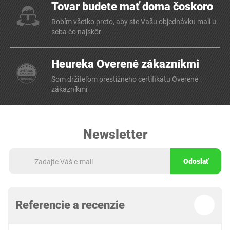
Tovar budete mať doma čoskoro
Robím všetko preto, aby ste Vašu objednávku mali u
seba čo najskôr
Heureka Overené zákazníkmi
Som držiteľom prestížneho certifikátu Overené
zákazníkmi
Newsletter
Odoslať
Referencie a recenzie