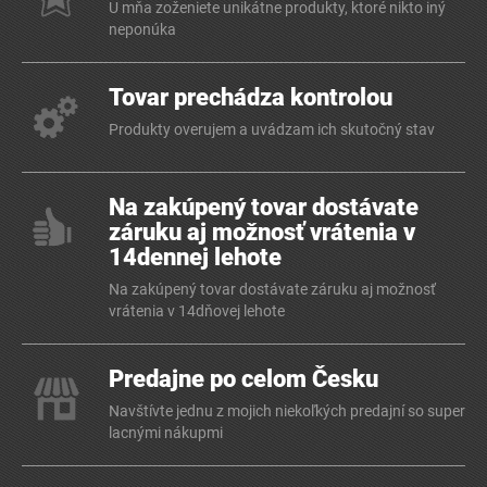
U mňa zoženiete unikátne produkty, ktoré nikto iný
neponúka
Tovar prechádza kontrolou
Produkty overujem a uvádzam ich skutočný stav
Na zakúpený tovar dostávate
záruku aj možnosť vrátenia v
14dennej lehote
Na zakúpený tovar dostávate záruku aj možnosť
vrátenia v 14dňovej lehote
Predajne po celom Česku
Navštívte jednu z mojich niekoľkých predajní so super
lacnými nákupmi