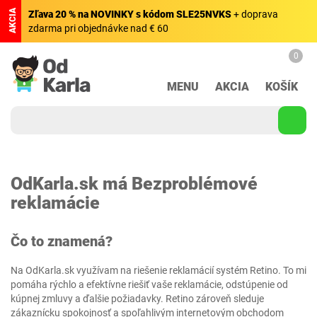
AKCIA
Zľava 20 % na NOVINKY s kódom SLE25NVKS
+ doprava
zdarma pri objednávke nad € 60
0
MENU
AKCIA
KOŠÍK
OdKarla.sk má Bezproblémové
reklamácie
Čo to znamená?
Na OdKarla.sk využívam na riešenie reklamácií systém Retino. To mi
pomáha rýchlo a efektívne riešiť vaše reklamácie, odstúpenie od
kúpnej zmluvy a ďalšie požiadavky. Retino zároveň sleduje
zákaznícku spokojnosť a spoľahlivým internetovým obchodom