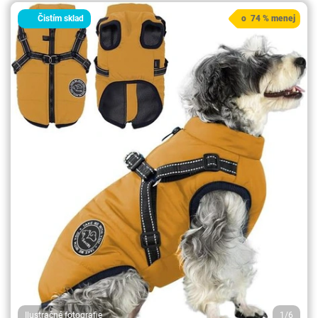
Čistím sklad
o 74 % menej
Ilustračné fotografie
1/6