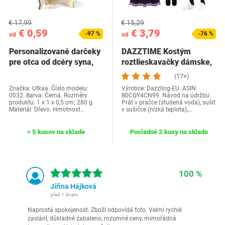
€ 17,99
€ 15,29
€ 0,59
€ 3,79
-97 %
-76 %
od
od
Personalizované darčeky
DAZZTIME Kostým
pre otca od dcéry syna,
roztlieskavačky dámske,
Ufkaa…
kostým…
(17×)
Značka: Ufkaa. Číslo modelu:
Výrobce: Dazzling-EU. ASIN:
0032. Barva: Černá. Rozměry
B0CQY4CN99. Návod na údržbu:
produktu: 1 x 1 x 0,5 cm; 280 g.
Prát v pračce (studená voda), sušit
Materiál: Dřevo. Hmotnost…
v sušičce (nízká teplota),…
> 5 kusov na sklade
Posledné 2 kusy na sklade
100 %
Jiřina Hájková
před 1 dnem
Naprostá spokojenost. Zboží odpovídá foto. Velmi rychlé
zaslání, důkladně zabaleno, rozumné ceny, mimořádná