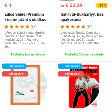
€ 1
€ 53,29
-60 %
od
Edice Seidel Premium
Sahih al-Bukhariyy: bez
křestní přání s obálkou.
opakovania
Přání ke křtu…
(6×)
(5×)
Výrobce: Seidel Verlag GmbH.
Vydavatel: ShayLa Darulkitab
Značka: Edition Seidel. Číslo
Publishing House; První vydání
modelu: 22021. Rozměry
(26. června 2022). Jazyk:
produktu: 11,5 x 17,5 x 0,1 cm;
němčina. Vázaná: 2882 stran.…
30…
Posledný kus na sklade
Posledné 2 kusy na sklade
First minute
First minute
Všetko za € 1
Všetko za € 1