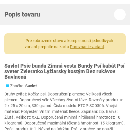
Popis tovaru
Pre zobrazenie stavu a kompletnosti jednotlivých
variant prepnite na kartu
Porovnanie variant
.
Savlot Psie bunda Zimná vesta Bundy Psí kabát Psí
sveter Zvieratko Lyžiarsky kostým Bez rukávov
Bavlnená
Značka:
Savlot
Druhy zvířat: Kočky, psi. Doporučení plemene: Velikosti všech
plemen. Doporučený věk: Všechny životní fáze. Rozměry produktu:
2 x 25 x 20 cm; 330 gramů. Číslo modelu: ETOP-SQ0306. Vnější
materiál: Polyester. Vnitřní materiál: fleece. Zapínání: zip. Barva:
Žlutá. Velikost: XXL. Doporučená minimální tělesná hmotnost: 10
kilogramů. Doporučená maximální tělesná hmotnost: 15 kilogramů.
Počet produktů: 1. Návod na údržbu: Prát v pračce, po použití