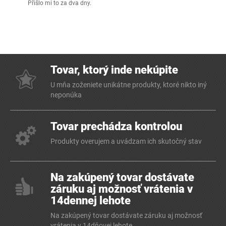
Přišlo mi to za dva dny.
Tovar, ktorý inde nekúpite
U mňa zoženiete unikátne produkty, ktoré nikto iný
neponúka
Tovar prechádza kontrolou
Produkty overujem a uvádzam ich skutočný stav
Na zakúpený tovar dostávate
záruku aj možnosť vrátenia v
14dennej lehote
Na zakúpený tovar dostávate záruku aj možnosť
vrátenia v 14dňovej lehote