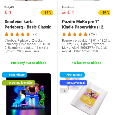
€ 1,49
€ 10,99
€ 1
€ 1
-19 %
-89 %
od
Smuteční karta
Puzdro MoKo pre 7"
Perleberg - Basic Classic
Kindle Paperwhite (12.
Collection -…
generácia-2024) a…
(7×)
(75×)
Výrobce: Perleberg. Značka:
Rozměry produktu: 18,01 x 13,21 x
Perleberg. Číslo modelu: 7810103-
1,5 cm; 127,01 gramů Výrobce:
2. Rozměry produktu: 16,6 x 6 x
MoKo. ASIN: B0DKFFRK4V. Číslo
0,25 cm; 20 gramů Barva:…
modelu: P840401440810.…
Posledný kus na sklade
> 5 kusov na sklade
First minute
First minute
O tretinu lacnejšie
Megavýpredaj
+1