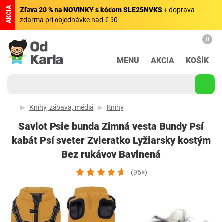
AKCIA
Zľava 20 % na NOVINKY s kódom SLE25NVKS
+ doprava
zdarma pri objednávke nad € 60
0
MENU
AKCIA
KOŠÍK
Knihy, zábava, médiá
Knihy
Savlot Psie bunda Zimná vesta Bundy Psí
kabát Psí sveter Zvieratko Lyžiarsky kostým
Bez rukávov Bavlnená
(96×)