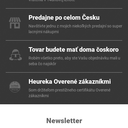
Predajne po celom Česku
Navštívte jednu z mojich niekoľkých predajní so super
lacnými nákupmi
Tovar budete mať doma čoskoro
Robím všetko preto, aby ste Vašu objednávku mali u
seba čo najskôr
Heureka Overené zákazníkmi
Som držiteľom prestížneho certifikátu Overené
zákazníkmi
Newsletter