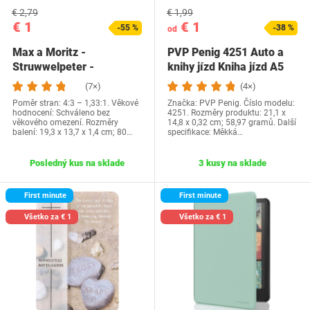
€ 2,79
€ 1,99
€ 1
€ 1
-55 %
-38 %
od
Max a Moritz -
PVP Penig 4251 Auto a
Struwwelpeter -
knihy jízd Kniha jízd A5
Suppenkaspar -
20 listů
(7×)
(4×)
Zappelphilipp…
Poměr stran: 4:3 – 1,33:1. Věkové
Značka: PVP Penig. Číslo modelu:
hodnocení: Schváleno bez
4251. Rozměry produktu: 21,1 x
věkového omezení. Rozměry
14,8 x 0,32 cm; 58,97 gramů. Další
balení: 19,3 x 13,7 x 1,4 cm; 80…
specifikace: Měkká…
Posledný kus na sklade
3 kusy na sklade
First minute
First minute
Všetko za € 1
Všetko za € 1