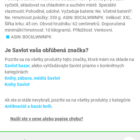
vyčistit, skladovat na chladném a suchém místě. Speciální
vlastnosti: Pohodlné, odolné. Vyžaduje baterie: Ne. Včetně baterií?:
Ne. Hmotnost položky: 330 g. ASIN: B0C6LWWNPK. Velikost: XXL.
Šířka krku: 45 cm. Obvod hrudníku: 62 centimetrů. Doporučená
minimální hmotnost: 10 kilogramů. Příležitost: Venkovní.
ASIN: B0C6LWWNPK
Je
Savlot
vaša obľúbená značka?
Pozrite sa na všetky produkty tejto značky, ktoré mám na sklade na
Savlot bazar
, alebo vyhľadávajte Savlot priamo v konkrétnych
kategóriách:
Knihy, zábava, médiá Savlot
Knihy Savlot
Ak ste si stále nevybrali, pozrite sa na všetky produkty z kategórie
Antikvariát a bazár kníh
.
Našli ste v cene alebo popise chybu?