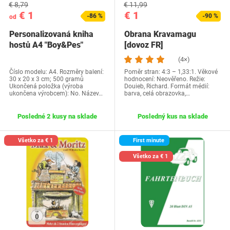
€ 8,79
€ 11,99
€ 1
€ 1
-86 %
-90 %
od
Personalizovaná kniha
Obrana Kravamagu
hostů A4 "Boy&Pes"
[dovoz FR]
nápady na dárky ke…
(4×)
Číslo modelu: A4. Rozměry balení:
Poměr stran: 4:3 – 1,33:1. Věkové
30 x 20 x 3 cm; 500 gramů
hodnocení: Neověřeno. Režie:
Ukončená položka (výroba
Douieb, Richard. Formát médií:
ukončena výrobcem): No. Název…
barva, celá obrazovka,…
Posledné 2 kusy na sklade
Posledný kus na sklade
Všetko za € 1
First minute
Všetko za € 1