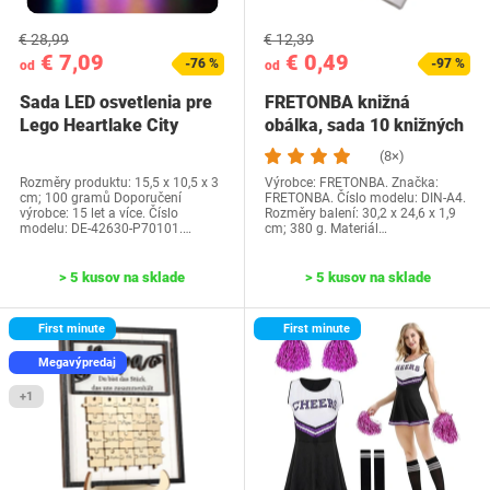
€ 28,99
€ 12,39
€ 7,09
€ 0,49
-76 %
-97 %
od
od
Sada LED osvetlenia pre
FRETONBA knižná
Lego Heartlake City
obálka, sada 10 knižných
Water Park…
dosiek, priehľadné…
(8×)
Rozměry produktu: 15,5 x 10,5 x 3
Výrobce: FRETONBA. Značka:
cm; 100 gramů Doporučení
FRETONBA. Číslo modelu: DIN-A4.
výrobce: 15 let a více. Číslo
Rozměry balení: 30,2 x 24,6 x 1,9
modelu: DE-42630-P70101.…
cm; 380 g. Materiál…
> 5 kusov na sklade
> 5 kusov na sklade
First minute
First minute
Megavýpredaj
+1