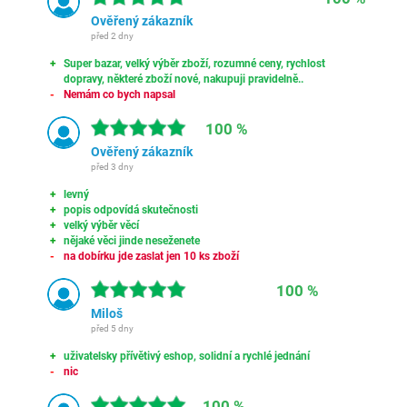
Ověřený zákazník
před 2 dny
Super bazar, velký výběr zboží, rozumné ceny, rychlost
dopravy, některé zboží nové, nakupuji pravidelně..
Nemám co bych napsal
100 %
Ověřený zákazník
před 3 dny
levný
popis odpovídá skutečnosti
velký výběr věcí
nějaké věci jinde neseženete
na dobírku jde zaslat jen 10 ks zboží
100 %
Miloš
před 5 dny
uživatelsky přívětivý eshop, solidní a rychlé jednání
nic
100 %