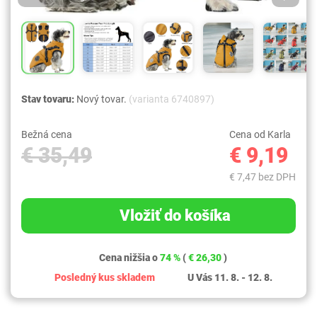
Stav tovaru:
Nový tovar.
(varianta 6740897)
Bežná cena
Cena od Karla
€ 35,49
€ 9,19
€ 7,47 bez DPH
Vložiť do košíka
Cena nižšia o
74 %
(
€ 26,30
)
Posledný kus skladem
U Vás 11. 8. - 12. 8.