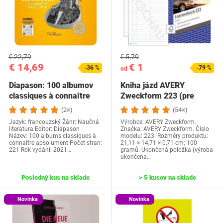
€ 22,79
€ 5,79
€ 14,69
€ 1
-36 %
-79 %
od
Diapason: 100 albumov
Kniha jázd AVERY
classiques à connaître
Zweckform 223 (pre
automobily, schválené…
(2×)
(54×)
Jazyk: francouzský Žánr: Naučná
Výrobce: AVERY Zweckform.
literatura Editor: Diapason
Značka: AVERY Zweckform. Číslo
Název: 100 albums classiques à
modelu: 223. Rozměry produktu:
connaître absolument Počet stran:
21,11 × 14,71 × 0,71 cm; 100
221 Rok vydání: 2021…
gramů. Ukončená položka (výroba
ukončena…
Posledný kus na sklade
> 5 kusov na sklade
Novinka
Novinka