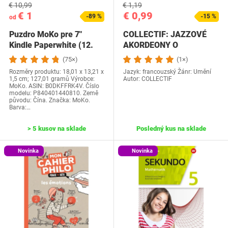
€ 10,99
€ 1,19
€ 1
€ 0,99
-89 %
-15 %
od
Puzdro MoKo pre 7"
COLLECTIF: JAZZOVÉ
Kindle Paperwhite (12.
AKORDEONY O
generácia-2024) a…
PRESTÁVKE
(75×)
(1×)
Rozměry produktu: 18,01 x 13,21 x
Jazyk: francouzský Žánr: Umění
1,5 cm; 127,01 gramů Výrobce:
Autor: COLLECTIF
MoKo. ASIN: B0DKFFRK4V. Číslo
modelu: P840401440810. Země
původu: Čína. Značka: MoKo.
Barva:…
> 5 kusov na sklade
Posledný kus na sklade
Novinka
Novinka