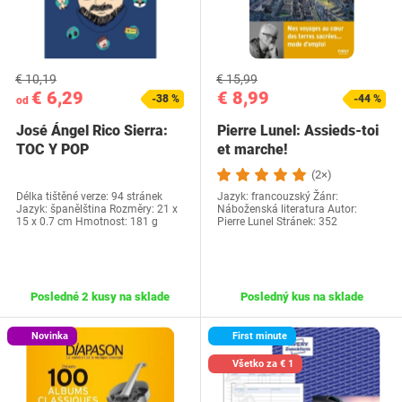
€ 10,19
€ 15,99
€ 6,29
€ 8,99
-38 %
-44 %
od
José Ángel Rico Sierra:
Pierre Lunel: Assieds-toi
TOC Y POP
et marche!
(2×)
Délka tištěné verze: 94 stránek
Jazyk: francouzský Žánr:
Jazyk: španělština Rozměry: 21 x
Náboženská literatura Autor:
15 x 0.7 cm Hmotnost: 181 g
Pierre Lunel Stránek: 352
Posledné 2 kusy na sklade
Posledný kus na sklade
Novinka
First minute
Všetko za € 1