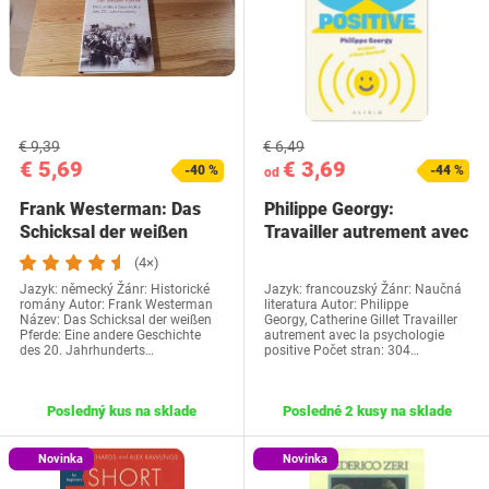
€ 9,39
€ 6,49
€ 5,69
€ 3,69
-40 %
-44 %
od
Frank Westerman: Das
Philippe Georgy:
Schicksal der weißen
Travailler autrement avec
(4×)
Jazyk: německý Žánr: Historické
Jazyk: francouzský Žánr: Naučná
romány‎ Autor: Frank Westerman
literatura Autor: Philippe
Název: Das Schicksal der weißen
Georgy, Catherine Gillet Travailler
Pferde: Eine andere Geschichte
autrement avec la psychologie
des 20. Jahrhunderts…
positive Počet stran: 304…
Posledný kus na sklade
Posledné 2 kusy na sklade
Novinka
Novinka