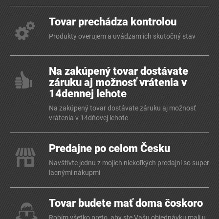
Tovar prechádza kontrolou
Produkty overujem a uvádzam ich skutočný stav
Na zakúpený tovar dostávate
záruku aj možnosť vrátenia v
14dennej lehote
Na zakúpený tovar dostávate záruku aj možnosť
vrátenia v 14dňovej lehote
Predajne po celom Česku
Navštívte jednu z mojich niekoľkých predajní so super
lacnými nákupmi
Tovar budete mať doma čoskoro
Robím všetko preto, aby ste Vašu objednávku mali u