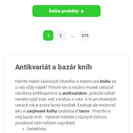
Ďalšie produkty
1
2
...
375
Antikvariát a bazár kníh
Patríte medzi vášnivých čitateľov a miesto pre
knihu
sa
u vás vždy nájde? Potom ste si možno museli zakázať
návštevy kníhkupectva aj
antikvariátov
, pretože odtiaľ
neviete vyjsť inak, než s knihou v ruke. A to pri dnešných
cenách nie je práve lacný koníček. Existuje ale možnosť,
ako si
zaujímavé knihy
zaobstarať
lacno
. Prezrite si
môj
bazár kníh
. Vyberať môžete z rôznych žánrov,
ponúknuť vám môžem napríklad:
Detektívky