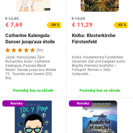
€ 12,49
€ 19,69
€ 7,69
€ 11,29
-39 %
-42 %
Catherine Kalengula:
Kniha: Klosterkirche
Danser jusqu'aux étoile
Fürstenfeld
(3×)
Jazyk: francouzský Žánr:
Kniha: Klosterkirche Fürstenfeld:
Romantika Autor: Catherine
Zwischen Zeit und Ewigkeit Autor:
Kalengula, Pascale Maret
Birgitta Klemenz Ilustrátor /
Název: Danser jusqu'aux étoiles
Fotograf: Roman v. Götz
T5 : Tournés vers l'avenir (05)
Vydavatel:…
Rok…
Posledný kus na sklade
Posledný kus na sklade
Novinka
Novinka