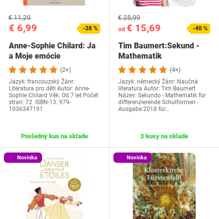
€ 11,29
€ 25,99
€ 6,99
€ 15,69
-38 %
-40 %
od
Anne-Sophie Chilard: Ja
Tim Baumert:Sekund -
a Moje emócie
Mathematik
(2×)
(4×)
Jazyk: francouzský Žánr:
Jazyk: německý Žánr: Naučná
Literatura pro děti‎ Autor: Anne-
literatura Autor: Tim Baumert
Sophie Chilard Věk: Od 7 let Počet
Název: Sekundo - Mathematik für
stran: 72 ISBN-13: 979-
differenzierende Schulformen -
1036347191
Ausgabe 2018 für…
Posledný kus na sklade
3 kusy na sklade
Novinka
Novinka