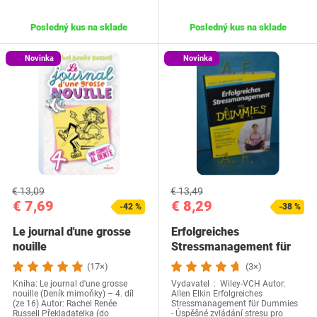
Posledný kus na sklade
Posledný kus na sklade
Novinka
Novinka
€ 13,09
€ 13,49
€ 7,69
€ 8,29
-42 %
-38 %
Le journal d'une grosse
Erfolgreiches
nouille
Stressmanagement für
Dummies
(17×)
(3×)
Kniha: Le journal d'une grosse
Vydavatel ‏ : ‎ Wiley-VCH Autor:
nouille (Deník mimoňky) – 4. díl
Allen Elkin Erfolgreiches
(ze 16) Autor: Rachel Renée
Stressmanagement für Dummies
Russell Překladatelka (do
- Úspěšné zvládání stresu pro