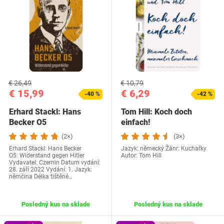
€ 26,49
€ 10,79
€ 15,99
€ 6,29
-40 %
-42 %
Erhard Stackl: Hans
Tom Hill: Koch doch
Becker O5
einfach!
(2×)
(3×)
Erhard Stackl: Hans Becker
Jazyk: německý Žánr: Kuchařky
O5: Widerstand gegen Hitler
Autor: Tom Hill
Vydavatel: ‎Czernin Datum vydání:
‎28. září 2022 Vydání: ‎1. Jazyk:
‎němčina Délka tištěné…
Posledný kus na sklade
Posledný kus na sklade