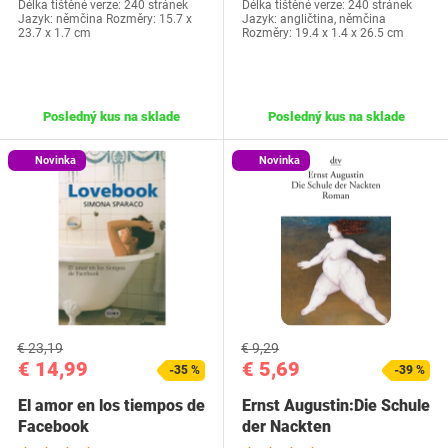
Délka tištěné verze: 240 stránek
Délka tištěné verze: 240 stránek
Jazyk: němčina Rozměry: 15.7 x
Jazyk: angličtina, němčina
23.7 x 1.7 cm
Rozměry: 19.4 x 1.4 x 26.5 cm
Posledný kus na sklade
Posledný kus na sklade
Novinka
Novinka
€ 23,19
€ 9,29
€ 14,99
€ 5,69
-35 %
-39 %
El amor en los tiempos de
Ernst Augustin:Die Schule
Facebook
der Nackten