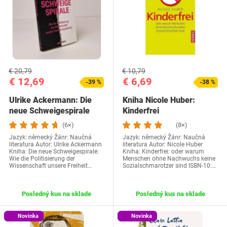
€ 20,79
€ 10,79
€ 12,69
€ 6,69
-39 %
-38 %
Ulrike Ackermann: Die
Kniha Nicole Huber:
neue Schweigespirale
Kinderfrei
(6×)
(8×)
Jazyk: německý Žánr: Naučná
Jazyk: německý Žánr: Naučná
literatura Autor: Ulrike Ackermann
literatura Autor: Nicole Huber
Kniha: Die neue Schweigespirale:
Kniha: Kinderfrei: oder warum
Wie die Politisierung der
Menschen ohne Nachwuchs keine
Wissenschaft unsere Freiheit…
Sozialschmarotzer sind ISBN-10:…
Posledný kus na sklade
Posledný kus na sklade
Novinka
Novinka