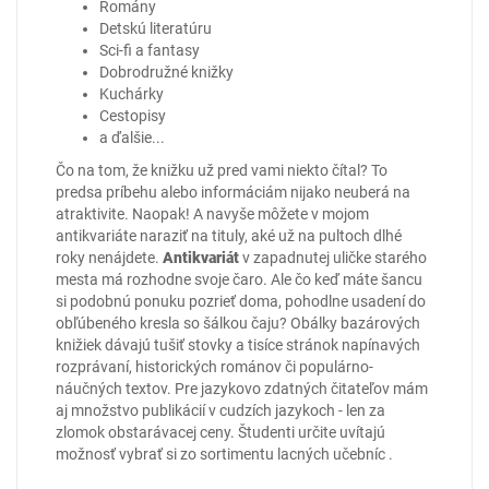
Romány
Detskú literatúru
Sci-fi a fantasy
Dobrodružné knižky
Kuchárky
Cestopisy
a ďalšie...
Čo na tom, že knižku už pred vami niekto čítal? To
predsa príbehu alebo informáciám nijako neuberá na
atraktivite. Naopak! A navyše môžete v mojom
antikvariáte
naraziť na tituly, aké už na pultoch dlhé
roky nenájdete.
Antikvariát
v zapadnutej uličke starého
mesta má rozhodne svoje čaro. Ale čo keď máte šancu
si podobnú ponuku pozrieť doma, pohodlne usadení do
obľúbeného kresla so šálkou čaju? Obálky bazárových
knižiek dávajú tušiť stovky a tisíce stránok napínavých
rozprávaní, historických románov či populárno-
náučných textov. Pre jazykovo zdatných čitateľov mám
aj množstvo publikácií v cudzích jazykoch - len za
zlomok obstarávacej ceny. Študenti určite uvítajú
možnosť vybrať si zo sortimentu
lacných učebníc
.