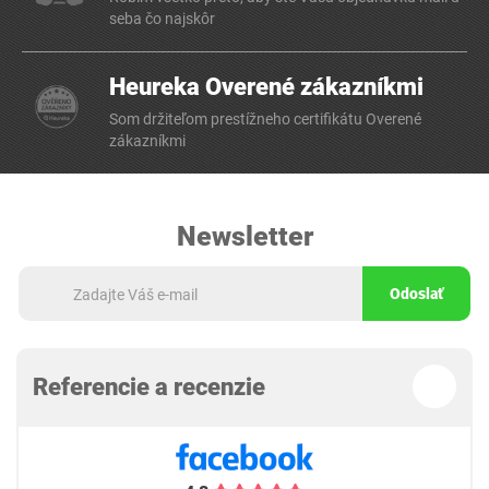
seba čo najskôr
Heureka Overené zákazníkmi
Som držiteľom prestížneho certifikátu Overené
zákazníkmi
Newsletter
Odoslať
Referencie a recenzie