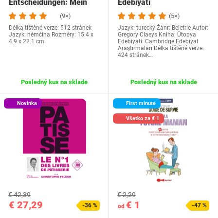
Entscheidungen: Mein
Edebiyati
Leben
(9×)
(5×)
Délka tištěné verze: 512 stránek
Jazyk: turecký Žánr: Beletrie Autor:
Jazyk: němčina Rozměry: 15.4 x
Gregory Claeys Kniha: Ütopya
4.9 x 22.1 cm
Edebiyati: Cambridge Edebiyat
Araştırmaları Délka tištěné verze:
424 stránek…
Posledný kus na sklade
Posledný kus na sklade
Novinka
First minute
Všetko za € 1
€ 42,39
€ 2,29
€ 27,29
€ 1
-36 %
-47 %
od