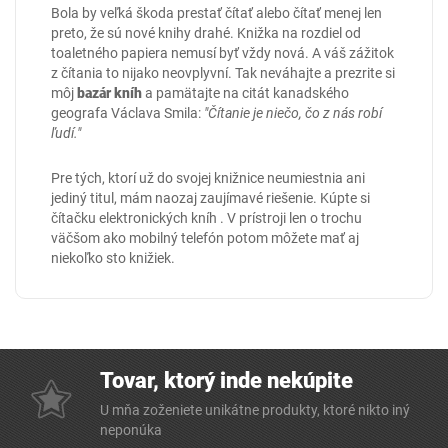
Bola by veľká škoda prestať čítať alebo čítať menej len
preto, že sú nové knihy drahé. Knižka na rozdiel od
toaletného papiera nemusí byť vždy nová. A váš zážitok
z čítania to nijako neovplyvní. Tak neváhajte a prezrite si
môj
bazár kníh
a pamätajte na citát kanadského
geografa Václava Smila:
"Čítanie je niečo, čo z nás robí
ľudí."
Pre tých, ktorí už do svojej knižnice neumiestnia ani
jediný titul, mám naozaj zaujímavé riešenie. Kúpte si
čítačku elektronických kníh
. V prístroji len o trochu
väčšom ako mobilný telefón potom môžete mať aj
niekoľko sto knižiek.
Tovar, ktorý inde nekúpite
U mňa zoženiete unikátne produkty, ktoré nikto iný
neponúka