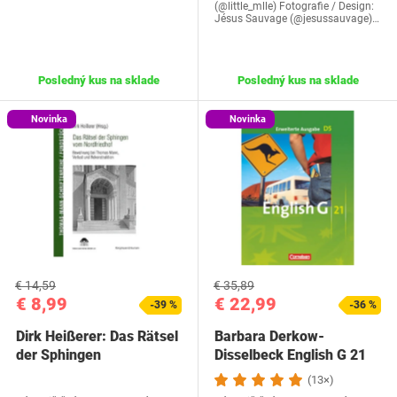
(@little_mlle) Fotografie / Design:
Jésus Sauvage (@jesussauvage)…
Posledný kus na sklade
Posledný kus na sklade
Novinka
Novinka
€ 14,59
€ 35,89
€ 8,99
€ 22,99
-39 %
-36 %
Dirk Heißerer: Das Rätsel
Barbara Derkow-
der Sphingen
Disselbeck English G 21
(13×)