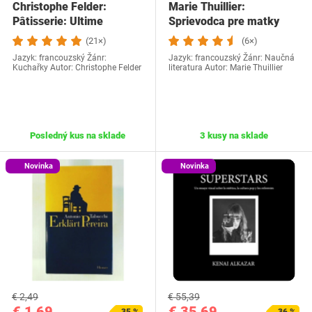
Christophe Felder:
Marie Thuillier:
Pâtisserie: Ultime
Sprievodca pre matky
(21×)
(6×)
Jazyk: francouzský Žánr:
Jazyk: francouzský Žánr: Naučná
Kuchařky Autor: Christophe Felder
literatura Autor: Marie Thuillier
Posledný kus na sklade
3 kusy na sklade
Novinka
Novinka
€ 2,49
€ 55,39
€ 1,69
€ 35,69