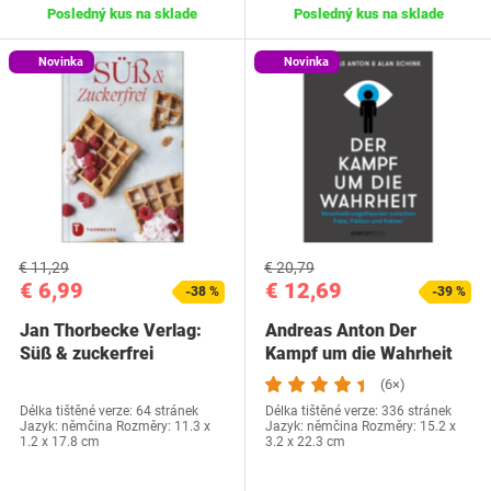
Posledný kus na sklade
Posledný kus na sklade
Novinka
Novinka
€ 11,29
€ 20,79
€ 6,99
€ 12,69
-38 %
-39 %
Jan Thorbecke Verlag:
Andreas Anton Der
Süß & zuckerfrei
Kampf um die Wahrheit
(6×)
Délka tištěné verze: 64 stránek
Délka tištěné verze: 336 stránek
Jazyk: němčina Rozměry: 11.3 x
Jazyk: němčina Rozměry: 15.2 x
1.2 x 17.8 cm
3.2 x 22.3 cm