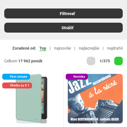
Filtrovať
Strážiť
Zoradené od:
Top
najnovšie
najlacnejšie
najdrahšie
Celkom
17 962 ponúk
1/375
First minute
Novinka
Všetko za € 1