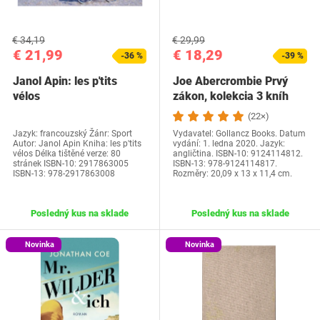
€ 34,19
€ 29,99
€ 21,99
€ 18,29
-36 %
-39 %
Janol Apin: les p'tits
Joe Abercrombie Prvý
vélos
zákon, kolekcia 3 kníh
(Samotná čepeľ,…
(22×)
Jazyk: francouzský Žánr: Sport
Vydavatel: Gollancz Books. Datum
Autor: Janol Apin Kniha: les p'tits
vydání: 1. ledna 2020. Jazyk:
vélos Délka tištěné verze: 80
angličtina. ISBN-10: 9124114812.
stránek ISBN-10: 2917863005
ISBN-13: 978-9124114817.
ISBN-13: 978-2917863008
Rozměry: 20,09 x 13 x 11,4 cm.
Posledný kus na sklade
Posledný kus na sklade
Novinka
Novinka