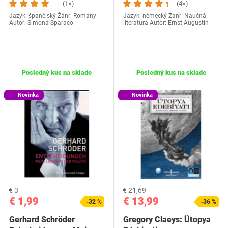
(1×)
(4×)
Jazyk: španělský Žánr: Romány
Jazyk: německý Žánr: Naučná
Autor: Simona Sparaco
literatura Autor: Ernst Augustin
Posledný kus na sklade
Posledný kus na sklade
Novinka
Novinka
€ 3
€ 21,69
€ 1,99
€ 13,99
-32 %
-36 %
Gerhard Schröder
Gregory Claeys: Ütopya