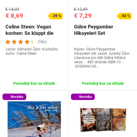
€ 14,09
€ 12,49
€ 8,69
€ 7,29
-39 %
-42 %
Celine Steen: Vegan
Gülce Peygamber
kochen: So klappt die
Hikayeleri Set
Ums
(10×)
Jazyk: německý Žánr: Kuchařky
Název: Gülce Peygamber
Autor: Celine Steen
Hikayeleri Set Jazyk: turecký Žánr:
Literatura pro děti‎ Délka tištěné
verze ‏ : ‎ 480 stránek ISBN-10 ‏ :
‎ 6050844143…
Posledný kus na sklade
Posledný kus na sklade
Novinka
Novinka