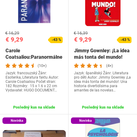
€ 16,29
€ 16,39
€ 9,29
€ 9,29
-43 %
-43 %
Carole
Jimmy Gownley: ¡La idea
Coatsaliou:Paranormálne
más tonta del mundo!
30 príbehov
(10×)
(4×)
Jazyk: francouzský Žánr:
Jazyk: španělský Žánr: Literatura
Esoterika, Literatura faktu Autor:
pro děti‎ Autor: Jimmy Gownley ¡La
Carole Coatsaliou Počet stran:
idea más tonta del mundo!: Una
182 Rozměry: 15 x 1.6 x 22 cm
historia divertidísima para
Vydavatel: HUGO DOCUMENT…
amantes de las novelas…
Posledný kus na sklade
Posledný kus na sklade
Novinka
Novinka