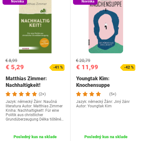
Novinka
Novinka
€ 8,99
€ 20,79
€ 5,29
€ 11,99
-41 %
-42 %
Matthias Zimmer:
Youngtak Kim:
Nachhaltigkeit!
Knochensuppe
(2×)
(5×)
Jazyk: německý Žánr: Naučná
Jazyk: německý Žánr: Jiný žánr
literatura Autor: Matthias Zimmer
Autor: Youngtak Kim
Kniha: Nachhaltigkeit!: Für eine
Politik aus christlicher
Grundüberzeugung Délka tištěné…
Posledný kus na sklade
Posledný kus na sklade