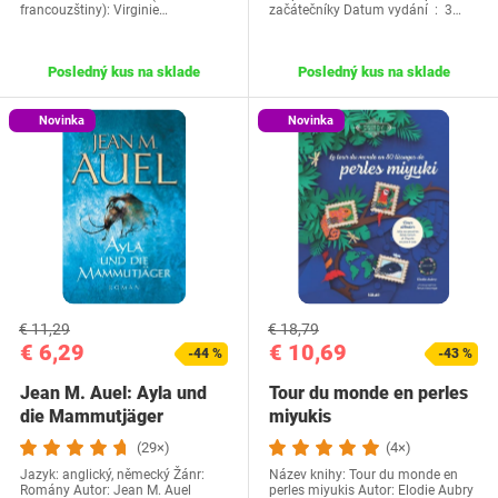
francouzštiny): Virginie…
začátečníky Datum vydání ‏ : ‎ 3…
Posledný kus na sklade
Posledný kus na sklade
Novinka
Novinka
€ 11,29
€ 18,79
€ 6,29
€ 10,69
-44 %
-43 %
Jean M. Auel: Ayla und
Tour du monde en perles
die Mammutjäger
miyukis
(29×)
(4×)
Jazyk: anglický, německý Žánr:
Název knihy: Tour du monde en
Romány Autor: Jean M. Auel
perles miyukis Autor: Elodie Aubry