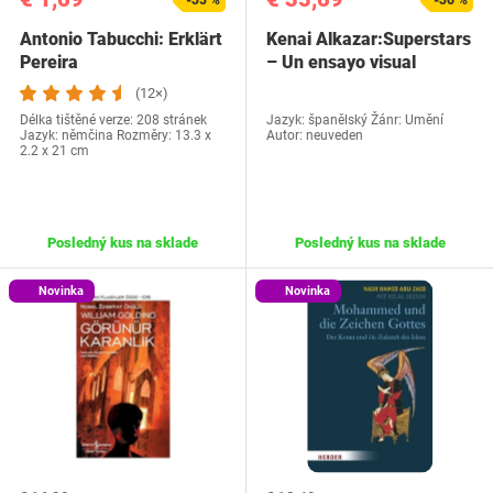
-35 %
-36 %
Antonio Tabucchi: Erklärt
Kenai Alkazar:Superstars
Pereira
– Un ensayo visual
(12×)
Délka tištěné verze: 208 stránek
Jazyk: španělský Žánr: Umění
Jazyk: němčina Rozměry: 13.3 x
Autor: neuveden
2.2 x 21 cm
Posledný kus na sklade
Posledný kus na sklade
Novinka
Novinka