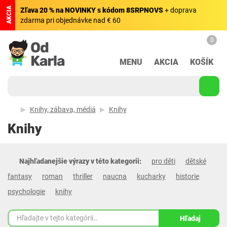
AKCIA
Zľava 20 % na NOVINKY s kódom 8SRPNOVS
+ doprava
zdarma pri objednávke nad € 60
0
MENU
AKCIA
KOŠÍK
Knihy, zábava, médiá
Knihy
Knihy
Najhľadanejšie výrazy v této kategorii:
pro děti
dětské
fantasy
roman
thriller
naucna
kucharky
historie
psychologie
knihy
Hľadaj