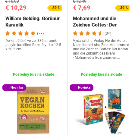
€ 16,99
€ 12,49
€ 10,29
€ 7,69
-39 %
-39 %
William Golding: Görünür
Mohammed und die
Karanlik
Zeichen Gottes: Der
Koran
(7×)
(3×)
Délka tištěné verze: 336 stránek
Vydavatel ‏ : ‎ Verlag Herder Autor:
Jazyk: turečtina Rozměry: 1 x 12.5
Nasr Hamid Abu Zaid Mohammed
x 20.5 cm
und die Zeichen Gottes: Der Koran
und die Zukunft des Islam
- Mohamed a Boží znamení:…
Posledný kus na sklade
Posledný kus na sklade
Novinka
Novinka