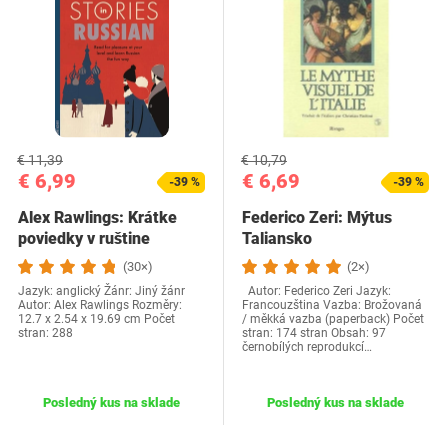
€ 11,39
€ 10,79
€ 6,99
€ 6,69
-39 %
-39 %
Alex Rawlings: Krátke
Federico Zeri: Mýtus
poviedky v ruštine
Taliansko
(30×)
(2×)
Jazyk: anglický Žánr: Jiný žánr
Autor: Federico Zeri Jazyk:
Autor: Alex Rawlings Rozměry‏:
Francouzština Vazba: Brožovaná
‎12.7 x 2.54 x 19.69 cm Počet
/ měkká vazba (paperback) Počet
stran: 288
stran: 174 stran Obsah: 97
černobílých reprodukcí…
Posledný kus na sklade
Posledný kus na sklade