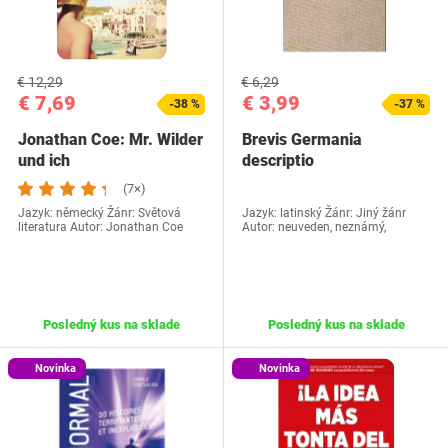
€ 12,29
€ 6,29
€ 7,69
€ 3,99
-38 %
-37 %
Jonathan Coe: Mr. Wilder
Brevis Germania
und ich
descriptio
(7×)
Jazyk: německý Žánr: Světová
Jazyk: latinský Žánr: Jiný žánr
literatura Autor: Jonathan Coe
Autor: neuveden, neznámý,
Posledný kus na sklade
Posledný kus na sklade
Novinka
Novinka