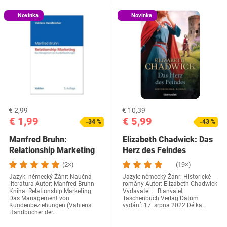
Novinka
Novinka
€ 2,99
€ 10,39
€ 1,99
€ 5,99
-34 %
-43 %
Manfred Bruhn:
Elizabeth Chadwick: Das
Relationship Marketing
Herz des Feindes
(2×)
(19×)
Jazyk: německý Žánr: Naučná
Jazyk: německý Žánr: Historické
literatura Autor: Manfred Bruhn
romány‎ Autor: Elizabeth Chadwick
Kniha: Relationship Marketing:
Vydavatel ‏ : ‎ Blanvalet
Das Management von
Taschenbuch Verlag Datum
Kundenbeziehungen (Vahlens
vydání: ‎17. srpna 2022 Délka…
Handbücher der…