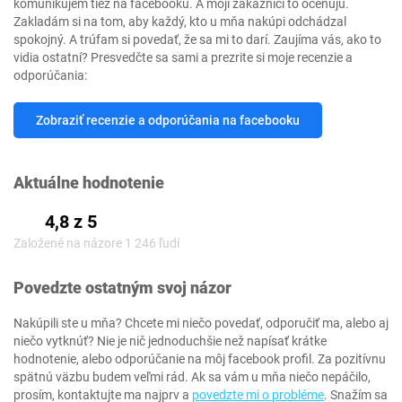
komunikujem tiež na facebooku. A moji zákazníci to oceňujú.
Zakladám si na tom, aby každý, kto u mňa nakúpi odchádzal
spokojný. A trúfam si povedať, že sa mi to darí. Zaujíma vás, ako to
vidia ostatní? Presvedčte sa sami a prezrite si moje recenzie a
odporúčania:
Zobraziť recenzie a odporúčania na facebooku
Aktuálne hodnotenie
4,8 z 5
Založené na názore 1 246 ľudí
Povedzte ostatným svoj názor
Nakúpili ste u mňa? Chcete mi niečo povedať, odporučiť ma, alebo aj
niečo vytknúť? Nie je nič jednoduchšie než napísať krátke
hodnotenie, alebo odporúčanie na môj facebook profil. Za pozitívnu
spätnú väzbu budem veľmi rád. Ak sa vám u mňa niečo nepáčilo,
prosím, kontaktujte ma najprv a
povedzte mi o probléme
. Snažím sa