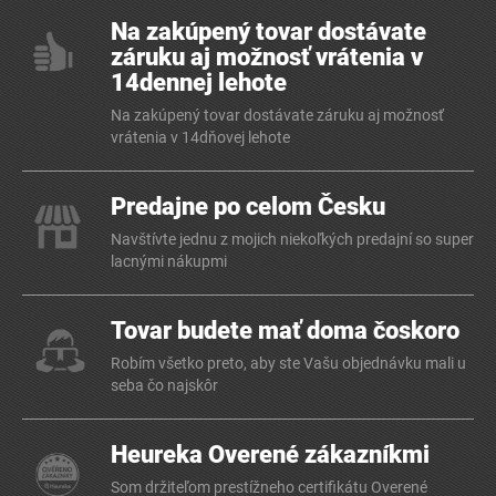
Na zakúpený tovar dostávate
záruku aj možnosť vrátenia v
14dennej lehote
Na zakúpený tovar dostávate záruku aj možnosť
vrátenia v 14dňovej lehote
Predajne po celom Česku
Navštívte jednu z mojich niekoľkých predajní so super
lacnými nákupmi
Tovar budete mať doma čoskoro
Robím všetko preto, aby ste Vašu objednávku mali u
seba čo najskôr
Heureka Overené zákazníkmi
Som držiteľom prestížneho certifikátu Overené