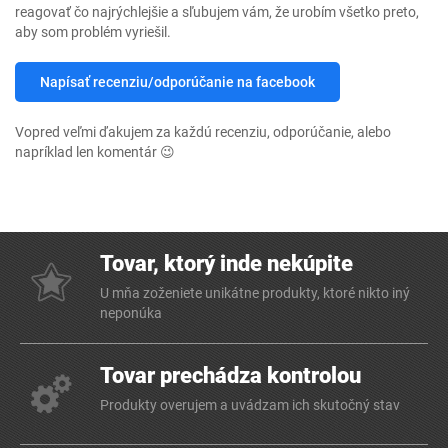
reagovať čo najrýchlejšie a sľubujem vám, že urobím všetko preto,
aby som problém vyriešil.
Napísať recenziu/odporúčanie na facebook
Vopred veľmi ďakujem za každú recenziu, odporúčanie, alebo
napríklad len komentár 😉
Tovar, ktorý inde nekúpite
U mňa zoženiete unikátne produkty, ktoré nikto iný
neponúka
Tovar prechádza kontrolou
Produkty overujem a uvádzam ich skutočný stav