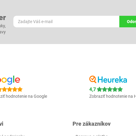
er
Odos
ky,
ľavy
4,7
ziť hodnotenie na Google
Zobraziť hodnotenie na 
vi
Pre zákazníkov