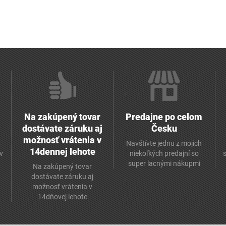
Na zakúpený tovar
Predajne po celom
dostávate záruku aj
Česku
možnosť vrátenia v
Navštívte jednu z mojich
14dennej lehote
v
niekoľkých predajní so
super lacnými nákupmi
Na zakúpený tovar
dostávate záruku aj
možnosť vrátenia v
14dňovej lehote