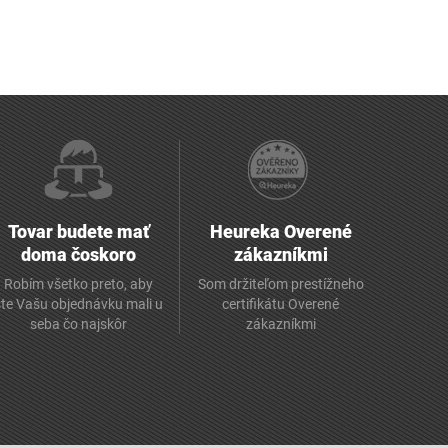
Tovar budete mať
Heureka Overené
doma čoskoro
zákazníkmi
Robím všetko preto, aby
Som držiteľom prestížneho
ste Vašu objednávku mali u
certifikátu Overené
seba čo najskôr
zákazníkmi