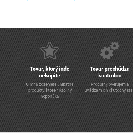
Tovar, ktorý inde
Tovar prechádza
nekúpite
kontrolou
U mňa zoženiete unikátne
Produkty overujem a
produkty, ktoré nikto iný
uvádzam ich skutočný sta
neponúka