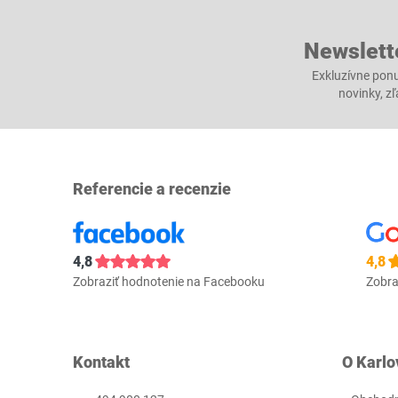
Newslett
Exkluzívne ponu
novinky, z
Referencie a recenzie
4,8
4,8
Zobraziť hodnotenie na Facebooku
Zobra
Kontakt
O Karlo