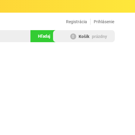
Registrácia
Prihlásenie
Hľadaj
Košík
prázdny
0