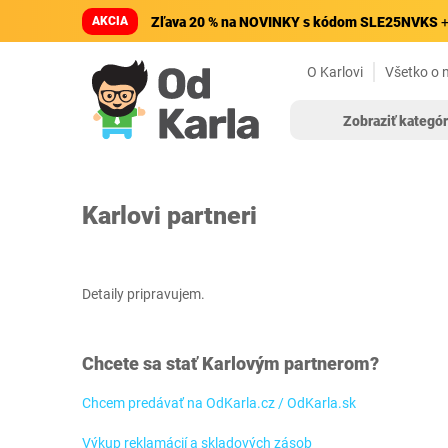
AKCIA
Zľava 20 % na NOVINKY s kódom SLE25NVKS
+
O Karlovi
Všetko o 
Zobraziť kategór
Karlovi partneri
Detaily pripravujem.
Chcete sa stať Karlovým partnerom?
Chcem predávať na OdKarla.cz / OdKarla.sk
Výkup reklamácií a skladových zásob