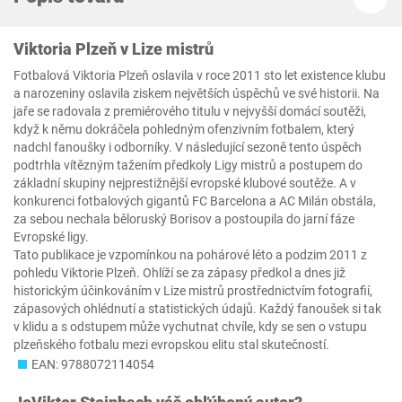
Viktoria Plzeň v Lize mistrů
Fotbalová Viktoria Plzeň oslavila v roce 2011 sto let existence klubu
a narozeniny oslavila ziskem největších úspěchů ve své historii. Na
jaře se radovala z premiérového titulu v nejvyšší domácí soutěži,
když k němu dokráčela pohledným ofenzivním fotbalem, který
nadchl fanoušky i odborníky. V následující sezoně tento úspěch
podtrhla vítězným tažením předkoly Ligy mistrů a postupem do
základní skupiny nejprestižnější evropské klubové soutěže. A v
konkurenci fotbalových gigantů FC Barcelona a AC Milán obstála,
za sebou nechala běloruský Borisov a postoupila do jarní fáze
Evropské ligy.
Tato publikace je vzpomínkou na pohárové léto a podzim 2011 z
pohledu Viktorie Plzeň. Ohlíží se za zápasy předkol a dnes již
historickým účinkováním v Lize mistrů prostřednictvím fotografií,
zápasových ohlédnutí a statistických údajů. Každý fanoušek si tak
v klidu a s odstupem může vychutnat chvíle, kdy se sen o vstupu
plzeňského fotbalu mezi evropskou elitu stal skutečností.
EAN: 9788072114054