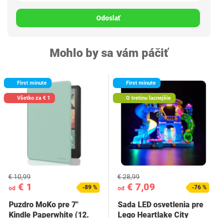
Odoslať
Mohlo by sa vám páčiť
First minute
First minute
Všetko za € 1
O tretinu lacnejšie
€ 10,99
€ 28,99
€ 1
€ 7,09
-89 %
-76 %
od
od
Puzdro MoKo pre 7"
Sada LED osvetlenia pre
Kindle Paperwhite (12.
Lego Heartlake City