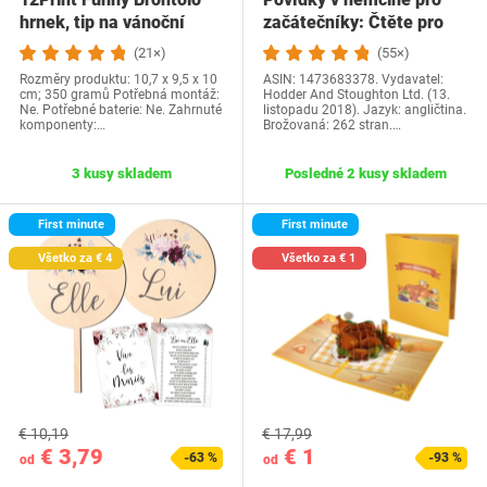
hrnek, tip na vánoční
začátečníky: Čtěte pro
dárek a…
radost na své…
(21×)
(55×)
Rozměry produktu: 10,7 x 9,5 x 10
ASIN: 1473683378. Vydavatel:
cm; 350 gramů Potřebná montáž:
Hodder And Stoughton Ltd. (13.
Ne. Potřebné baterie: Ne. Zahrnuté
listopadu 2018). Jazyk: angličtina.
komponenty:…
Brožovaná: 262 stran.…
3 kusy skladem
Posledné 2 kusy skladem
First minute
First minute
Všetko za € 4
Všetko za € 1
€ 10,19
€ 17,99
€ 3,79
€ 1
-63 %
-93 %
od
od