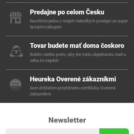
Predajne po celom Česku
Navštívte jednu z mojich niekoľkých predajní so super
lacnými nákupmi
Tovar budete mať doma čoskoro
Robím všetko preto, aby ste Vašu objednávku mali u
seba čo najskôr
Heureka Overené zákazníkmi
Som držiteľom prestížneho certifikátu Overené
zákazníkmi
Newsletter