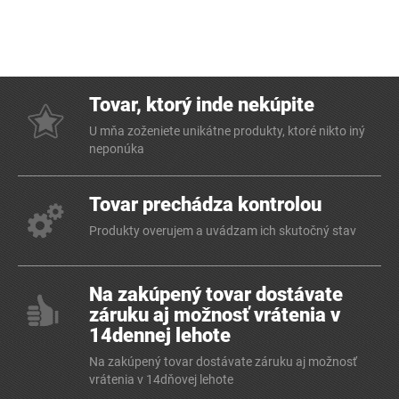
Tovar, ktorý inde nekúpite
U mňa zoženiete unikátne produkty, ktoré nikto iný
neponúka
Tovar prechádza kontrolou
Produkty overujem a uvádzam ich skutočný stav
Na zakúpený tovar dostávate
záruku aj možnosť vrátenia v
14dennej lehote
Na zakúpený tovar dostávate záruku aj možnosť
vrátenia v 14dňovej lehote