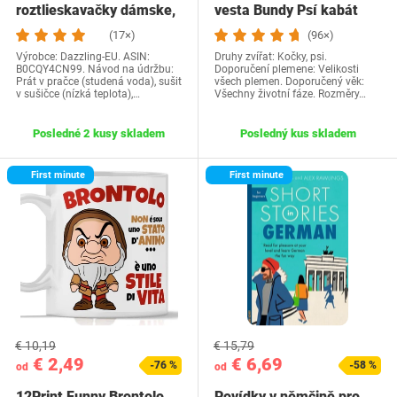
roztlieskavačky dámske,
vesta Bundy Psí kabát
kostým…
Psí sveter…
(17×)
(96×)
Výrobce: Dazzling-EU. ASIN:
Druhy zvířat: Kočky, psi.
B0CQY4CN99. Návod na údržbu:
Doporučení plemene: Velikosti
Prát v pračce (studená voda), sušit
všech plemen. Doporučený věk:
v sušičce (nízká teplota),…
Všechny životní fáze. Rozměry…
Posledné 2 kusy skladem
Posledný kus skladem
First minute
First minute
€ 10,19
€ 15,79
€ 2,49
€ 6,69
-76 %
-58 %
od
od
12Print Funny Brontolo
Povídky v němčině pro