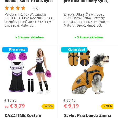
obálka, sada 10 knižných
pre otca od dcéry syna,
dosiek, priehľadné…
Ufkaa…
(8×)
Výrobce: FRETONBA. Značka:
Značka: Ufkaa. Číslo modelu:
FRETONBA. Číslo modelu: DIN-A4.
0032. Barva: Černá. Rozměry
Rozměry balení: 30,2 x 24,6 x 1,9
produktu: 1 x 1 x 0,5 cm; 280 g.
cm; 380 g. Materiál…
Materiál: Dřevo. Hmotnost…
> 5 kusov skladem
> 5 kusov skladem
First minute
Čistím sklad
€ 15,29
€ 35,49
€ 3,79
€ 9,19
-76 %
-74 %
od
DAZZTIME Kostým
Savlot Psie bunda Zimná