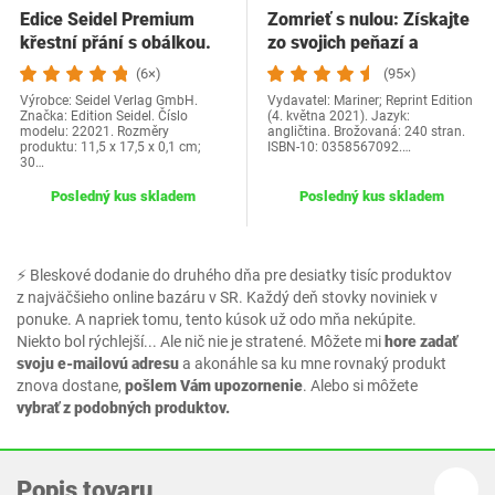
Edice Seidel Premium
Zomrieť s nulou: Získajte
křestní přání s obálkou.
zo svojich peňazí a
Přání ke křtu…
života…
(6×)
(95×)
Výrobce: Seidel Verlag GmbH.
Vydavatel: Mariner; Reprint Edition
Značka: Edition Seidel. Číslo
(4. května 2021). Jazyk:
modelu: 22021. Rozměry
angličtina. Brožovaná: 240 stran.
produktu: 11,5 x 17,5 x 0,1 cm;
ISBN-10: 0358567092.…
30…
Posledný kus skladem
Posledný kus skladem
⚡ Bleskové dodanie do druhého dňa pre desiatky tisíc produktov
z najväčšieho online bazáru v SR. Každý deň stovky noviniek v
ponuke. A napriek tomu, tento kúsok už odo mňa nekúpite.
Niekto bol rýchlejší... Ale nič nie je stratené. Môžete mi
hore zadať
svoju e-mailovú adresu
a akonáhle sa ku mne rovnaký produkt
znova dostane,
pošlem Vám upozornenie
. Alebo si môžete
vybrať z podobných produktov.
Popis tovaru