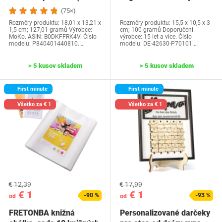
generácia-2024) a…
Water Park…
(75×)
Rozměry produktu: 18,01 x 13,21 x
Rozměry produktu: 15,5 x 10,5 x 3
1,5 cm; 127,01 gramů Výrobce:
cm; 100 gramů Doporučení
MoKo. ASIN: B0DKFFRK4V. Číslo
výrobce: 15 let a více. Číslo
modelu: P840401440810.…
modelu: DE-42630-P70101.…
> 5 kusov skladem
> 5 kusov skladem
First minute
First minute
Všetko za € 1
Všetko za € 1
€ 12,39
€ 17,99
€ 1
€ 1
-90 %
-93 %
od
od
FRETONBA knižná
Personalizované darčeky