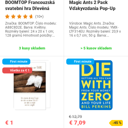
BOOMTOP Francouzská
Magic Ants 2 Pack
svatební hra Dřevěná
Vďakyvzdania Pop-Up
cedulka a kvízové…
priania -…
(10×)
Značka: BOOMTOP. Číslo modelu:
Výrobce: Magic Ants. Značka:
A88C8D2E. Barva: Květiny.
Magic Ants. Číslo modelu: YMX-
Rozměry balení: 24 x 20 x 1 cm;
LTF314EU. Rozměry balení: 20,9 x
128 gramů Hmotnost položky:…
16 x 0,7 cm; 50 g. Barva:…
3 kusy skladem
> 5 kusov skladem
First minute
First minute
Všetko za € 1
€ 12,79
€ 1
€ 7,09
-45 %