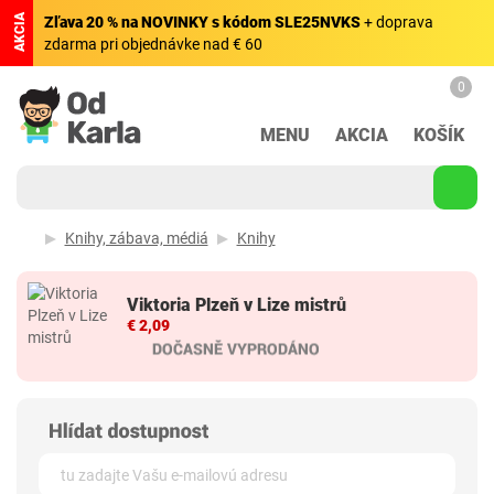
AKCIA
Zľava 20 % na NOVINKY s kódom SLE25NVKS
+ doprava
zdarma pri objednávke nad € 60
0
MENU
AKCIA
KOŠÍK
Knihy, zábava, médiá
Knihy
Viktoria Plzeň v Lize mistrů
€ 2,09