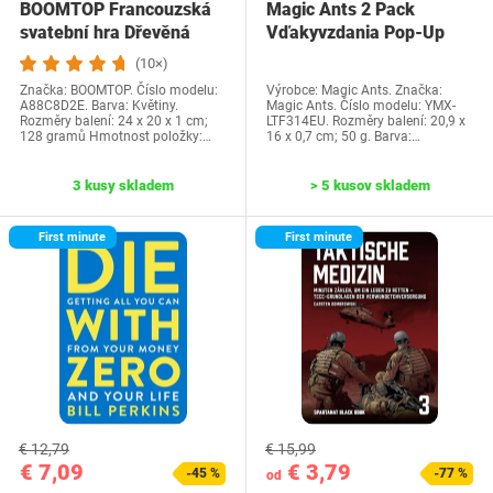
BOOMTOP Francouzská
Magic Ants 2 Pack
svatební hra Dřevěná
Vďakyvzdania Pop-Up
cedulka a kvízové…
priania -…
(10×)
Značka: BOOMTOP. Číslo modelu:
Výrobce: Magic Ants. Značka:
A88C8D2E. Barva: Květiny.
Magic Ants. Číslo modelu: YMX-
Rozměry balení: 24 x 20 x 1 cm;
LTF314EU. Rozměry balení: 20,9 x
128 gramů Hmotnost položky:…
16 x 0,7 cm; 50 g. Barva:…
3 kusy skladem
> 5 kusov skladem
First minute
First minute
€ 12,79
€ 15,99
€ 7,09
€ 3,79
-45 %
-77 %
od