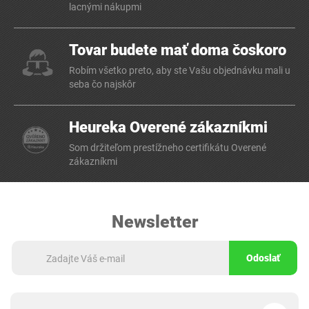
lacnými nákupmi
Tovar budete mať doma čoskoro
Robím všetko preto, aby ste Vašu objednávku mali u
seba čo najskôr
Heureka Overené zákazníkmi
Som držiteľom prestížneho certifikátu Overené
zákazníkmi
Newsletter
Odoslať