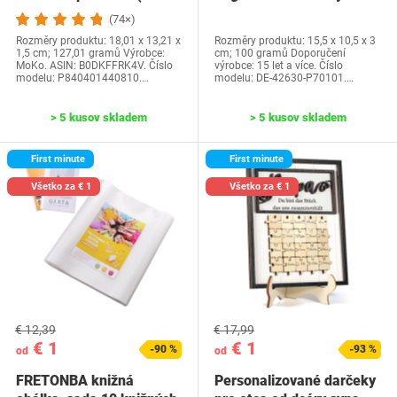
generácia-2024) a…
Water Park…
(74×)
Rozměry produktu: 18,01 x 13,21 x
Rozměry produktu: 15,5 x 10,5 x 3
1,5 cm; 127,01 gramů Výrobce:
cm; 100 gramů Doporučení
MoKo. ASIN: B0DKFFRK4V. Číslo
výrobce: 15 let a více. Číslo
modelu: P840401440810.…
modelu: DE-42630-P70101.…
> 5 kusov skladem
> 5 kusov skladem
First minute
First minute
Všetko za € 1
Všetko za € 1
€ 12,39
€ 17,99
€ 1
€ 1
-90 %
-93 %
od
od
FRETONBA knižná
Personalizované darčeky