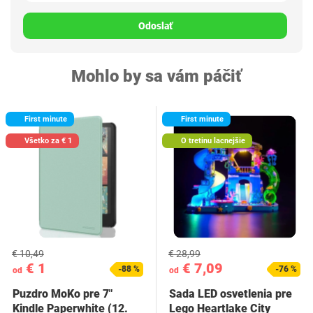
Odoslať
Mohlo by sa vám páčiť
First minute
First minute
Všetko za € 1
O tretinu lacnejšie
€ 10,49
€ 28,99
€ 1
€ 7,09
-88 %
-76 %
od
od
Puzdro MoKo pre 7"
Sada LED osvetlenia pre
Kindle Paperwhite (12.
Lego Heartlake City