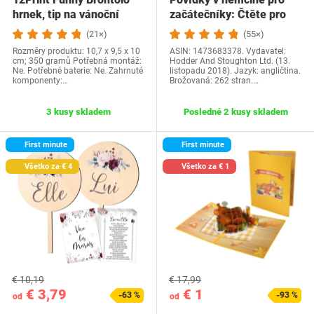
hrnek, tip na vánoční
začátečníky: Čtěte pro
dárek a…
radost na své…
(21×)
(55×)
Rozměry produktu: 10,7 x 9,5 x 10
ASIN: 1473683378. Vydavatel:
cm; 350 gramů Potřebná montáž:
Hodder And Stoughton Ltd. (13.
Ne. Potřebné baterie: Ne. Zahrnuté
listopadu 2018). Jazyk: angličtina.
komponenty:…
Brožovaná: 262 stran.…
3 kusy skladem
Posledné 2 kusy skladem
First minute
First minute
Všetko za € 4
Všetko za € 1
€ 10,19
€ 17,99
€ 3,79
€ 1
-63 %
-93 %
od
od