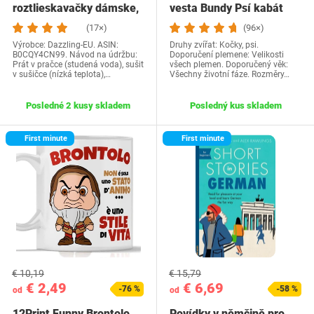
roztlieskavačky dámske,
vesta Bundy Psí kabát
kostým…
Psí sveter…
(17×)
(96×)
Výrobce: Dazzling-EU. ASIN:
Druhy zvířat: Kočky, psi.
B0CQY4CN99. Návod na údržbu:
Doporučení plemene: Velikosti
Prát v pračce (studená voda), sušit
všech plemen. Doporučený věk:
v sušičce (nízká teplota),…
Všechny životní fáze. Rozměry…
Posledné 2 kusy skladem
Posledný kus skladem
First minute
First minute
€ 10,19
€ 15,79
€ 2,49
€ 6,69
-76 %
-58 %
od
od
12Print Funny Brontolo
Povídky v němčině pro