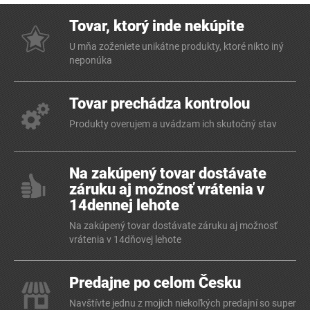
Tovar, ktorý inde nekúpite
U mňa zoženiete unikátne produkty, ktoré nikto iný
neponúka
Tovar prechádza kontrolou
Produkty overujem a uvádzam ich skutočný stav
Na zakúpený tovar dostávate
záruku aj možnosť vrátenia v
14dennej lehote
Na zakúpený tovar dostávate záruku aj možnosť
vrátenia v 14dňovej lehote
Predajne po celom Česku
Navštívte jednu z mojich niekoľkých predajní so super