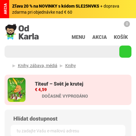
AKCIA
Zľava 20 % na NOVINKY s kódom SLE25NVKS
+ doprava
zdarma pri objednávke nad € 60
0
MENU
AKCIA
KOŠÍK
Knihy, zábava, médiá
Knihy
Titeuf – Svět je krutej
€ 4,59