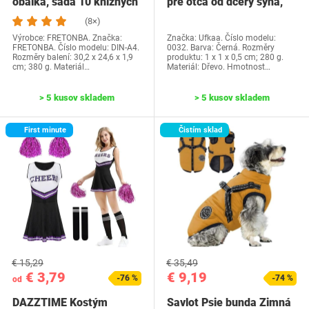
obálka, sada 10 knižných
pre otca od dcéry syna,
dosiek, priehľadné…
Ufkaa…
(8×)
Výrobce: FRETONBA. Značka:
Značka: Ufkaa. Číslo modelu:
FRETONBA. Číslo modelu: DIN-A4.
0032. Barva: Černá. Rozměry
Rozměry balení: 30,2 x 24,6 x 1,9
produktu: 1 x 1 x 0,5 cm; 280 g.
cm; 380 g. Materiál…
Materiál: Dřevo. Hmotnost…
> 5 kusov skladem
> 5 kusov skladem
First minute
Čistím sklad
€ 15,29
€ 35,49
€ 3,79
€ 9,19
-76 %
-74 %
od
DAZZTIME Kostým
Savlot Psie bunda Zimná