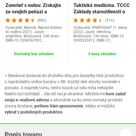
Zomrieť s nulou: Získajte
Taktická medicína. TCCC
zo svojich peňazí a
Základy starostlivosti o
života…
zranených…
(95×)
(11×)
Vydavatel: Mariner; Reprint Edition
Vydavatel: SPARTANAT (1. ledna
(4. května 2021). Jazyk:
2022). Jazyk: němčina.
angličtina. Brožovaná: 240 stran.
Brožovaná: 136 stran. ISBN-10:
ISBN-10: 0358567092.…
3950532412. ISBN-13:…
Posledný kus skladem
3 kusy skladem
⚡ Bleskové dodanie do druhého dňa pre desiatky tisíc produktov
z najväčšieho online bazáru v SR. Každý deň stovky noviniek v
ponuke. A napriek tomu, tento kúsok už odo mňa nekúpite.
Niekto bol rýchlejší... Ale nič nie je stratené. Môžete mi
hore zadať
svoju e-mailovú adresu
a akonáhle sa ku mne rovnaký produkt
znova dostane,
pošlem Vám upozornenie
. Alebo si môžete
vybrať z podobných produktov.
Popis tovaru