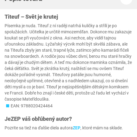
Titeuf – Svět je krutej
Písemka je nuda. Titeuf z ní raději natrhá kuličky a střílí je po
spolužácích. Učitelka je určitě mimozemšťan. Dokonce mu zakazuje
koukat se při vyučování z okna. Asi nechce, aby viděl tajnou
ufounskou základnu. Lyžařský výcvik mohl být skvělá zábava, ale
na Titeufa zbyly jen staré, trapné lyže, zatímco jeho kamarádi fičeli
na snowboardech. A rodiče jsou vůbec divní, berou mu staré hračky
a dávají je chudým dětem. A teď mu dokonce maminka oznámila, že
čeká děťátko. Svět je zkrátka krutý, naštěstí se mu ovšem Titeuf
dokáže pořádně vysmát. Titeufovy patálie jsou humorné,
neobyčejně upřímné, otevřeně a s nadhledem ukazují, co si dnešní
děti myslí a co je baví. Titeuf je nejúspěšnějším dětským komiksem
ve Francii. Dobře ho znají i české děti, protože už řadu let vychází v
časopise Mateřídouška.
EAN: 9788020424464
Je
ZEP
váš obľúbený autor?
Pozrite sa tiež na ďalšie diela autora
ZEP
, ktoré mám na sklade.