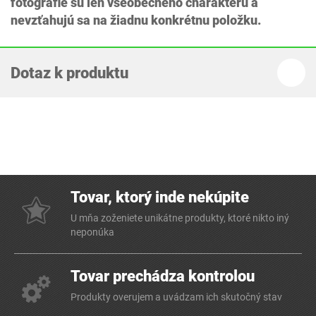
fotografie sú len všeobecného charakteru a
nevzťahujú sa na žiadnu konkrétnu položku.
Dotaz k produktu
Tovar, ktorý inde nekúpite
U mňa zoženiete unikátne produkty, ktoré nikto iný
neponúka
Tovar prechádza kontrolou
Produkty overujem a uvádzam ich skutočný stav