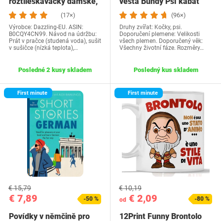
roztlieskavačky dámske,
vesta Bundy Psí kabát
kostým…
Psí sveter…
(17×)
(96×)
Výrobce: Dazzling-EU. ASIN:
Druhy zvířat: Kočky, psi.
B0CQY4CN99. Návod na údržbu:
Doporučení plemene: Velikosti
Prát v pračce (studená voda), sušit
všech plemen. Doporučený věk:
v sušičce (nízká teplota),…
Všechny životní fáze. Rozměry…
Posledné 2 kusy skladem
Posledný kus skladem
First minute
First minute
€ 15,79
€ 10,19
€ 7,89
€ 2,09
-50 %
-80 %
od
Povídky v němčině pro
12Print Funny Brontolo