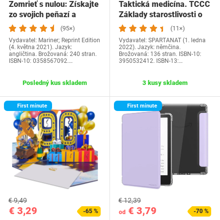
Zomrieť s nulou: Získajte
Taktická medicína. TCCC
zo svojich peňazí a
Základy starostlivosti o
života…
zranených…
(95×)
(11×)
Vydavatel: Mariner; Reprint Edition
Vydavatel: SPARTANAT (1. ledna
(4. května 2021). Jazyk:
2022). Jazyk: němčina.
angličtina. Brožovaná: 240 stran.
Brožovaná: 136 stran. ISBN-10:
ISBN-10: 0358567092.…
3950532412. ISBN-13:…
Posledný kus skladem
3 kusy skladem
First minute
First minute
€ 9,49
€ 12,39
€ 3,29
€ 3,79
-65 %
-70 %
od