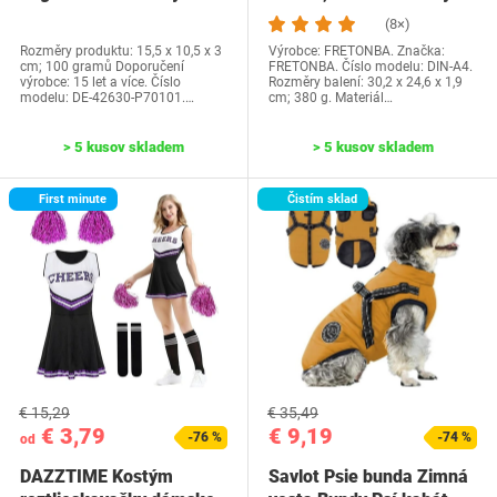
Water Park…
dosiek, priehľadné…
(8×)
Rozměry produktu: 15,5 x 10,5 x 3
Výrobce: FRETONBA. Značka:
cm; 100 gramů Doporučení
FRETONBA. Číslo modelu: DIN-A4.
výrobce: 15 let a více. Číslo
Rozměry balení: 30,2 x 24,6 x 1,9
modelu: DE-42630-P70101.…
cm; 380 g. Materiál…
> 5 kusov skladem
> 5 kusov skladem
First minute
Čistím sklad
€ 15,29
€ 35,49
€ 3,79
€ 9,19
-76 %
-74 %
od
DAZZTIME Kostým
Savlot Psie bunda Zimná