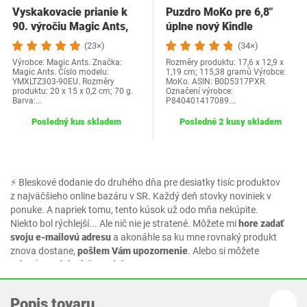
Vyskakovacie prianie k
Puzdro MoKo pre 6,8"
90. výročiu Magic Ants,
úplne nový Kindle
prianie k…
Paperwhite (model…
(23×)
(34×)
Výrobce: Magic Ants. Značka:
Rozměry produktu: 17,6 x 12,9 x
Magic Ants. Číslo modelu:
1,19 cm; 115,38 gramů Výrobce:
YMXLTZ303-90EU. Rozměry
MoKo. ASIN: B0D5317PXR.
produktu: 20 x 15 x 0,2 cm; 70 g.
Označení výrobce:
Barva:…
P840401417089.…
Posledný kus skladem
Posledné 2 kusy skladem
⚡ Bleskové dodanie do druhého dňa pre desiatky tisíc produktov
z najväčšieho online bazáru v SR. Každý deň stovky noviniek v
ponuke. A napriek tomu, tento kúsok už odo mňa nekúpite.
Niekto bol rýchlejší... Ale nič nie je stratené. Môžete mi
hore zadať
svoju e-mailovú adresu
a akonáhle sa ku mne rovnaký produkt
znova dostane,
pošlem Vám upozornenie
. Alebo si môžete
vybrať z podobných produktov.
Popis tovaru