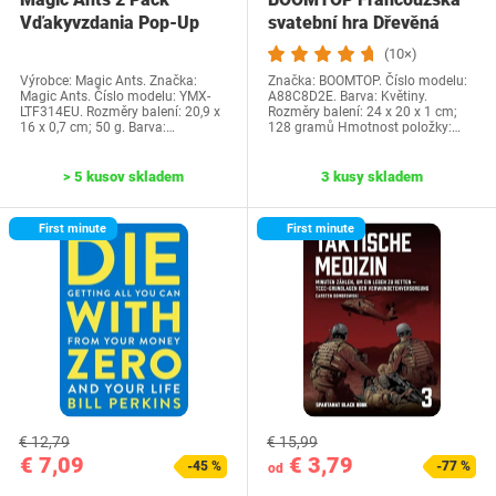
Vďakyvzdania Pop-Up
svatební hra Dřevěná
priania -…
cedulka a kvízové…
(10×)
Výrobce: Magic Ants. Značka:
Značka: BOOMTOP. Číslo modelu:
Magic Ants. Číslo modelu: YMX-
A88C8D2E. Barva: Květiny.
LTF314EU. Rozměry balení: 20,9 x
Rozměry balení: 24 x 20 x 1 cm;
16 x 0,7 cm; 50 g. Barva:…
128 gramů Hmotnost položky:…
> 5 kusov skladem
3 kusy skladem
First minute
First minute
€ 12,79
€ 15,99
€ 7,09
€ 3,79
-45 %
-77 %
od