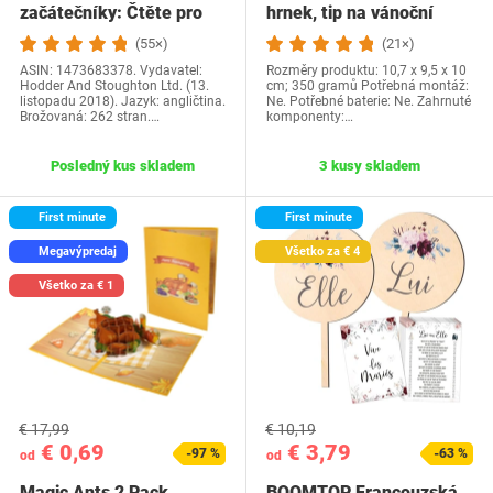
začátečníky: Čtěte pro
hrnek, tip na vánoční
radost na své…
dárek a…
(55×)
(21×)
ASIN: 1473683378. Vydavatel:
Rozměry produktu: 10,7 x 9,5 x 10
Hodder And Stoughton Ltd. (13.
cm; 350 gramů Potřebná montáž:
listopadu 2018). Jazyk: angličtina.
Ne. Potřebné baterie: Ne. Zahrnuté
Brožovaná: 262 stran.…
komponenty:…
Posledný kus skladem
3 kusy skladem
First minute
First minute
Megavýpredaj
Všetko za € 4
Všetko za € 1
€ 17,99
€ 10,19
€ 0,69
€ 3,79
-97 %
-63 %
od
od
Magic Ants 2 Pack
BOOMTOP Francouzská