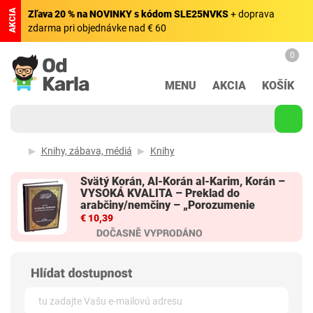
AKCIA
Zľava 20 % na NOVINKY s kódom SLE25NVKS
+ doprava
zdarma pri objednávke nad € 60
0
MENU
AKCIA
KOŠÍK
Knihy, zábava, médiá
Knihy
Svätý Korán, Al-Korán al-Karim, Korán –
VYSOKÁ KVALITA – Preklad do
arabčiny/nemčiny – „Porozumenie
€ 10,39