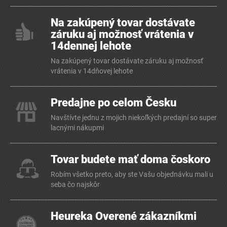
Na zakúpený tovar dostávate
záruku aj možnosť vrátenia v
14dennej lehote
Na zakúpený tovar dostávate záruku aj možnosť
vrátenia v 14dňovej lehote
Predajne po celom Česku
Navštívte jednu z mojich niekoľkých predajní so super
lacnými nákupmi
Tovar budete mať doma čoskoro
Robím všetko preto, aby ste Vašu objednávku mali u
seba čo najskôr
Heureka Overené zákazníkmi