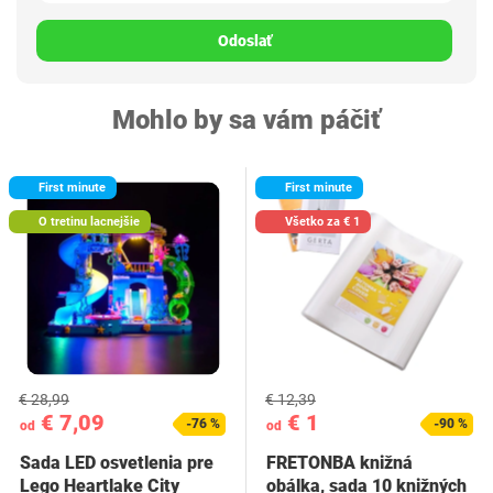
Odoslať
Mohlo by sa vám páčiť
First minute
First minute
O tretinu lacnejšie
Všetko za € 1
€ 28,99
€ 12,39
€ 7,09
€ 1
-76 %
-90 %
od
od
Sada LED osvetlenia pre
FRETONBA knižná
Lego Heartlake City
obálka, sada 10 knižných