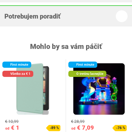
Potrebujem poradiť
Mohlo by sa vám páčiť
First minute
First minute
Všetko za € 1
O tretinu lacnejšie
€ 10,99
€ 28,99
€ 1
€ 7,09
-89 %
-76 %
od
od