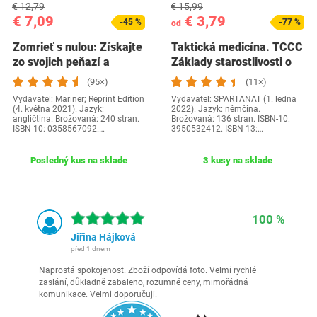
€ 12,79
€ 15,99
€ 7,09
€ 3,79
-45 %
-77 %
od
Zomrieť s nulou: Získajte
Taktická medicína. TCCC
zo svojich peňazí a
Základy starostlivosti o
života…
zranených…
(95×)
(11×)
Vydavatel: Mariner; Reprint Edition
Vydavatel: SPARTANAT (1. ledna
(4. května 2021). Jazyk:
2022). Jazyk: němčina.
angličtina. Brožovaná: 240 stran.
Brožovaná: 136 stran. ISBN-10:
ISBN-10: 0358567092.…
3950532412. ISBN-13:…
Posledný kus na sklade
3 kusy na sklade
100 %
Jiřina Hájková
před 1 dnem
Naprostá spokojenost. Zboží odpovídá foto. Velmi rychlé
zaslání, důkladně zabaleno, rozumné ceny, mimořádná
komunikace. Velmi doporučuji.