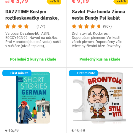
€ 3,79
€ 9,19
-76 %
-74 %
od
DAZZTIME Kostým
Savlot Psie bunda Zimná
roztlieskavačky dámske,
vesta Bundy Psí kabát
kostým…
Psí sveter…
(17×)
(96×)
Výrobce: Dazzling-EU. ASIN:
Druhy zvířat: Kočky, psi.
B0CQY4CN99. Návod na údržbu:
Doporučení plemene: Velikosti
Prát v pračce (studená voda), sušit
všech plemen. Doporučený věk:
v sušičce (nízká teplota),…
Všechny životní fáze. Rozměry…
Posledné 2 kusy na sklade
Posledný kus na sklade
First minute
First minute
€ 15,79
€ 10,19