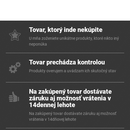
Tovar, ktorý inde nekúpite
U mňa zoženiete unikátne produkty, ktoré nikto iný
neponúka
Tovar prechádza kontrolou
Produkty overujem a uvádzam ich skutočný stav
Na zakúpený tovar dostávate
záruku aj možnosť vrátenia v
14dennej lehote
Na zakúpený tovar dostávate záruku aj možnosť
vrátenia v 14dňovej lehote