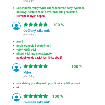
před 2 dny
Super bazar, velký výběr zboží, rozumné ceny, rychlost
dopravy, některé zboží nové, nakupuji pravidelně..
Nemám co bych napsal
100 %
Ověřený zákazník
před 3 dny
levný
popis odpovídá skutečnosti
velký výběr věcí
nějaké věci jinde neseženete
na dobírku jde zaslat jen 10 ks zboží
100 %
Miloš
před 5 dny
uživatelsky přívětivý eshop, solidní a rychlé jednání
nic
100 %
Ověřený zákazník