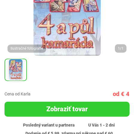
Ilustračné fotografie
1/1
od € 4
Cena od Karla
Zobraziť tovar
Posledný variant u partnera
U Vás 1 - 2 dni
Dodanie od € 5,99, zdarma pri nákupe nad € 60