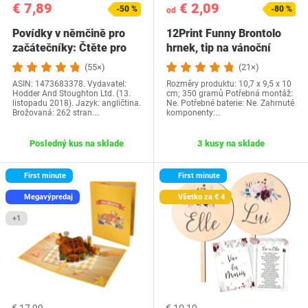
€ 7,89
€ 2,09
-50 %
-80 %
od
Povídky v němčině pro
12Print Funny Brontolo
začátečníky: Čtěte pro
hrnek, tip na vánoční
radost na své…
dárek a…
(55×)
(21×)
ASIN: 1473683378. Vydavatel:
Rozměry produktu: 10,7 x 9,5 x 10
Hodder And Stoughton Ltd. (13.
cm; 350 gramů Potřebná montáž:
listopadu 2018). Jazyk: angličtina.
Ne. Potřebné baterie: Ne. Zahrnuté
Brožovaná: 262 stran.…
komponenty:…
Posledný kus na sklade
3 kusy na sklade
First minute
First minute
Megavýpredaj
Všetko za € 4
+1