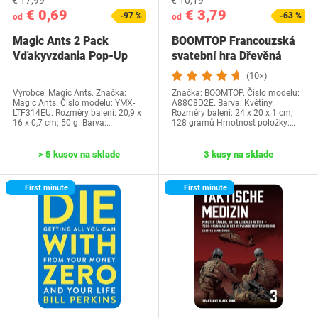
€ 17,99
€ 10,19
€ 0,69
€ 3,79
-97 %
-63 %
od
od
Magic Ants 2 Pack
BOOMTOP Francouzská
Vďakyvzdania Pop-Up
svatební hra Dřevěná
priania -…
cedulka a kvízové…
(10×)
Výrobce: Magic Ants. Značka:
Značka: BOOMTOP. Číslo modelu:
Magic Ants. Číslo modelu: YMX-
A88C8D2E. Barva: Květiny.
LTF314EU. Rozměry balení: 20,9 x
Rozměry balení: 24 x 20 x 1 cm;
16 x 0,7 cm; 50 g. Barva:…
128 gramů Hmotnost položky:…
> 5 kusov na sklade
3 kusy na sklade
First minute
First minute