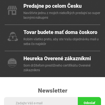
Predajne po celom Česku
Navštívte jednu z mojich niekoľkých predajní so super
lacnými nákupmi
Tovar budete mať doma čoskoro
Robím všetko preto, aby ste Vašu objednávku mali u
seba čo najskôr
Heureka Overené zákazníkmi
Som držiteľom prestížneho certifikátu Overené
zákazníkmi
Newsletter
Odoslať