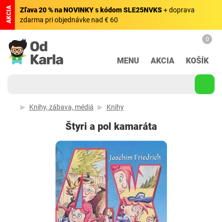
AKCIA
Zľava 20 % na NOVINKY s kódom SLE25NVKS
+ doprava
zdarma pri objednávke nad € 60
0
MENU
AKCIA
KOŠÍK
Knihy, zábava, médiá
Knihy
Štyri a pol kamaráta