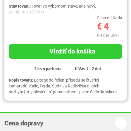
Stav tovaru:
Tovar vo výbornom stave, ako nový.
(varianta 2327701)
Cena od Karla
€ 4
€ 4 bez DPH
Vložiť do košíka
2 ks u partnera
U Vás 1 - 2 dni
Popis tovaru:
Dejte se do řešení případu se čtveřicí
kamarádů: Kalle, Ferda, Štefka a Ředkvička a jejich
nezbytným „polovičním“ pomocníkem - psem Sedmikráskem.
Cena dopravy