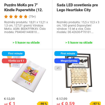
Puzdro MoKo pre 7"
Sada LED osvetlenia pre
Kindle Paperwhite (12.
Lego Heartlake City
generácia-2024) a…
Water Park…
(75×)
Rozměry produktu: 18,01 x 13,21 x
Rozměry produktu: 15,5 x 10,5 x 3
1,5 cm; 127,01 gramů Výrobce:
cm; 100 gramů Doporučení
MoKo. ASIN: B0DKFFRK4V. Číslo
výrobce: 15 let a více. Číslo
modelu: P840401440810.…
modelu: DE-42630-P70101.…
> 5 kusov na sklade
> 5 kusov na sklade
First minute
First minute
Všetko za € 1
Megavýpredaj
+1
€ 12,39
€ 17,99
€ 1
€ 0,59
-90 %
-97 %
od
od