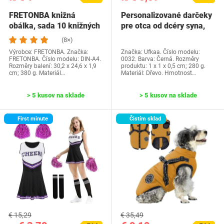
FRETONBA knižná
Personalizované darčeky
obálka, sada 10 knižných
pre otca od dcéry syna,
dosiek, priehľadné…
Ufkaa…
(8×)
Výrobce: FRETONBA. Značka:
Značka: Ufkaa. Číslo modelu:
FRETONBA. Číslo modelu: DIN-A4.
0032. Barva: Černá. Rozměry
Rozměry balení: 30,2 x 24,6 x 1,9
produktu: 1 x 1 x 0,5 cm; 280 g.
cm; 380 g. Materiál…
Materiál: Dřevo. Hmotnost…
> 5 kusov na sklade
> 5 kusov na sklade
First minute
Čistím sklad
€ 15,29
€ 35,49