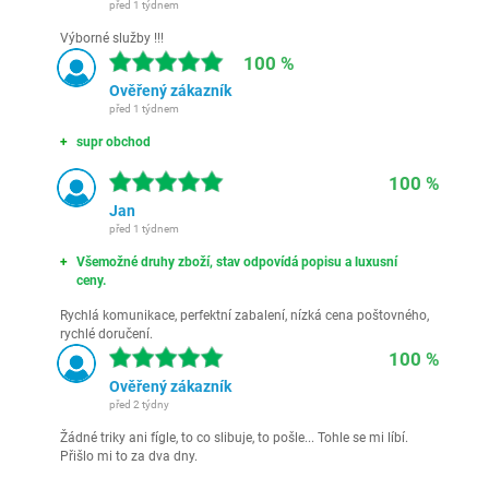
před 1 týdnem
Výborné služby !!!
100 %
Ověřený zákazník
před 1 týdnem
supr obchod
100 %
Jan
před 1 týdnem
Všemožné druhy zboží, stav odpovídá popisu a luxusní
ceny.
Rychlá komunikace, perfektní zabalení, nízká cena poštovného,
rychlé doručení.
100 %
Ověřený zákazník
před 2 týdny
Žádné triky ani fígle, to co slibuje, to pošle... Tohle se mi líbí.
Přišlo mi to za dva dny.