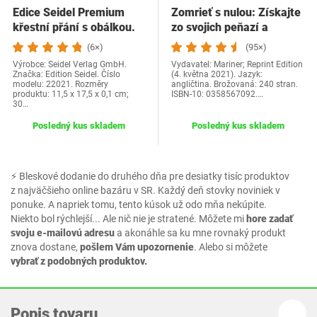
Edice Seidel Premium
Zomrieť s nulou: Získajte
křestní přání s obálkou.
zo svojich peňazí a
Přání ke křtu…
života…
(6×)
(95×)
Výrobce: Seidel Verlag GmbH.
Vydavatel: Mariner; Reprint Edition
Značka: Edition Seidel. Číslo
(4. května 2021). Jazyk:
modelu: 22021. Rozměry
angličtina. Brožovaná: 240 stran.
produktu: 11,5 x 17,5 x 0,1 cm;
ISBN-10: 0358567092.…
30…
Posledný kus skladem
Posledný kus skladem
⚡ Bleskové dodanie do druhého dňa pre desiatky tisíc produktov
z najväčšieho online bazáru v SR. Každý deň stovky noviniek v
ponuke. A napriek tomu, tento kúsok už odo mňa nekúpite.
Niekto bol rýchlejší... Ale nič nie je stratené. Môžete mi
hore zadať
svoju e-mailovú adresu
a akonáhle sa ku mne rovnaký produkt
znova dostane,
pošlem Vám upozornenie
. Alebo si môžete
vybrať z podobných produktov.
Popis tovaru