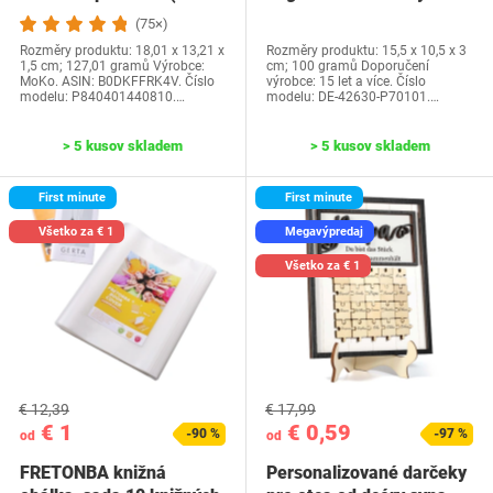
generácia-2024) a…
Water Park…
(75×)
Rozměry produktu: 18,01 x 13,21 x
Rozměry produktu: 15,5 x 10,5 x 3
1,5 cm; 127,01 gramů Výrobce:
cm; 100 gramů Doporučení
MoKo. ASIN: B0DKFFRK4V. Číslo
výrobce: 15 let a více. Číslo
modelu: P840401440810.…
modelu: DE-42630-P70101.…
> 5 kusov skladem
> 5 kusov skladem
First minute
First minute
Všetko za € 1
Megavýpredaj
Všetko za € 1
€ 12,39
€ 17,99
€ 1
€ 0,59
-90 %
-97 %
od
od
FRETONBA knižná
Personalizované darčeky