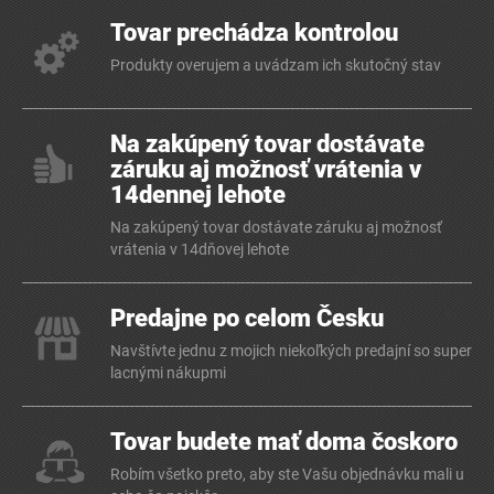
Tovar prechádza kontrolou
Produkty overujem a uvádzam ich skutočný stav
Na zakúpený tovar dostávate
záruku aj možnosť vrátenia v
14dennej lehote
Na zakúpený tovar dostávate záruku aj možnosť
vrátenia v 14dňovej lehote
Predajne po celom Česku
Navštívte jednu z mojich niekoľkých predajní so super
lacnými nákupmi
Tovar budete mať doma čoskoro
Robím všetko preto, aby ste Vašu objednávku mali u