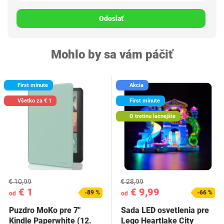
Odoslať
Mohlo by sa vám páčiť
First minute
Akcia
Všetko za € 1
First minute
O tretinu lacnejšie
€ 10,99
€ 28,99
€ 1
€ 9,99
-89 %
-66 %
od
od
Puzdro MoKo pre 7"
Sada LED osvetlenia pre
Kindle Paperwhite (12.
Lego Heartlake City