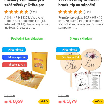
začátečníky: Čtěte pro
hrnek, tip na vánoční
radost na své…
dárek a…
(55×)
(21×)
ASIN: 1473683378. Vydavatel:
Rozměry produktu: 10,7 x 9,5 x 10
Hodder And Stoughton Ltd. (13.
cm; 350 gramů Potřebná montáž:
listopadu 2018). Jazyk: angličtina.
Ne. Potřebné baterie: Ne. Zahrnuté
Brožovaná: 262 stran.…
komponenty:…
Posledný kus skladem
3 kusy skladem
First minute
First minute
Megavýpredaj
Všetko za € 4
Všetko za € 1
€ 17,99
€ 10,19
€ 0,69
€ 3,79
-97 %
-63 %
od
od