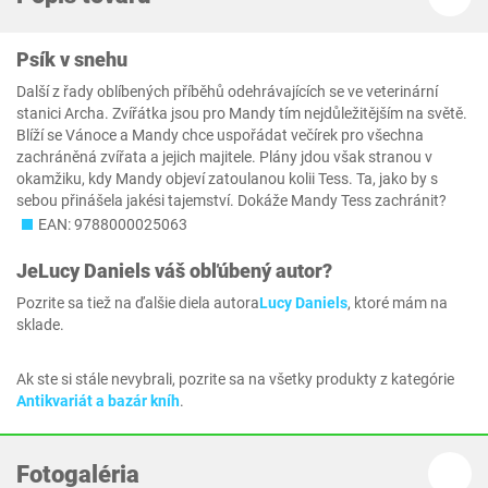
Psík v snehu
Další z řady oblíbených příběhů odehrávajících se ve veterinární
stanici Archa. Zvířátka jsou pro Mandy tím nejdůležitějším na světě.
Blíží se Vánoce a Mandy chce uspořádat večírek pro všechna
zachráněná zvířata a jejich majitele. Plány jdou však stranou v
okamžiku, kdy Mandy objeví zatoulanou kolii Tess. Ta, jako by s
sebou přinášela jakési tajemství. Dokáže Mandy Tess zachránit?
EAN: 9788000025063
Je
Lucy Daniels
váš obľúbený autor?
Pozrite sa tiež na ďalšie diela autora
Lucy Daniels
, ktoré mám na
sklade.
Ak ste si stále nevybrali, pozrite sa na všetky produkty z kategórie
Antikvariát a bazár kníh
.
Fotogaléria