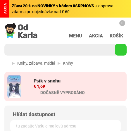
AKCIA
Zľava 20 % na NOVINKY s kódom 8SRPNOVS
+ doprava
zdarma pri objednávke nad € 60
0
MENU
AKCIA
KOŠÍK
Knihy, zábava, médiá
Knihy
Psík v snehu
€ 1,69