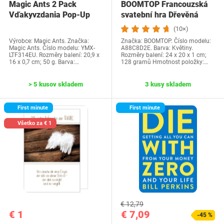
Magic Ants 2 Pack
BOOMTOP Francouzská
Vďakyvzdania Pop-Up
svatební hra Dřevěná
priania -…
cedulka a kvízové…
(10×)
Výrobce: Magic Ants. Značka:
Značka: BOOMTOP. Číslo modelu:
Magic Ants. Číslo modelu: YMX-
A88C8D2E. Barva: Květiny.
LTF314EU. Rozměry balení: 20,9 x
Rozměry balení: 24 x 20 x 1 cm;
16 x 0,7 cm; 50 g. Barva:…
128 gramů Hmotnost položky:…
> 5 kusov skladem
3 kusy skladem
First minute
First minute
Všetko za € 1
€ 12,79
€ 1
€ 7,09
-45 %