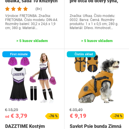
obálka, sada 10 knižných
pre otca od dcéry syna,
dosiek, priehľadné…
Ufkaa…
(8×)
Výrobce: FRETONBA. Značka:
Značka: Ufkaa. Číslo modelu:
FRETONBA. Číslo modelu: DIN-A4.
0032. Barva: Černá. Rozměry
Rozměry balení: 30,2 x 24,6 x 1,9
produktu: 1 x 1 x 0,5 cm; 280 g.
cm; 380 g. Materiál…
Materiál: Dřevo. Hmotnost…
> 5 kusov skladem
> 5 kusov skladem
First minute
Čistím sklad
€ 15,29
€ 35,49
€ 3,79
€ 9,19
-76 %
-74 %
od
DAZZTIME Kostým
Savlot Psie bunda Zimná