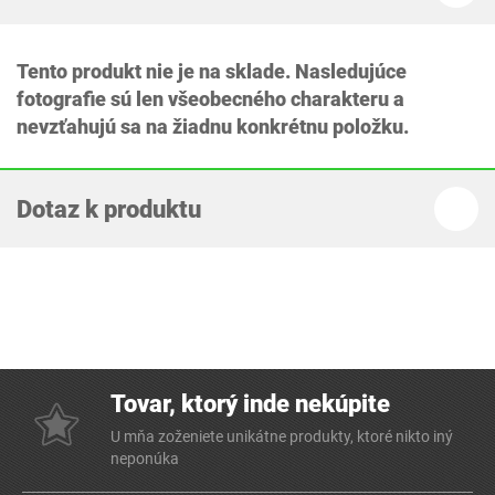
Tento produkt nie je na sklade. Nasledujúce
fotografie sú len všeobecného charakteru a
nevzťahujú sa na žiadnu konkrétnu položku.
Dotaz k produktu
Tovar, ktorý inde nekúpite
U mňa zoženiete unikátne produkty, ktoré nikto iný
neponúka