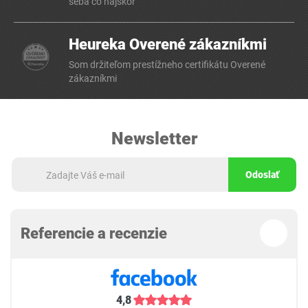
seba čo najskôr
Heureka Overené zákazníkmi
Som držiteľom prestížneho certifikátu Overené
zákazníkmi
Newsletter
Odoslať
Referencie a recenzie
4,8