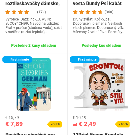
roztlieskavačky dámske,
vesta Bundy Psí kabát
kostým…
Psí sveter…
(17×)
(96×)
Výrobce: Dazzling-EU. ASIN:
Druhy zvířat: Kočky, psi.
B0CQY4CN99. Návod na údržbu:
Doporučení plemene: Velikosti
Prát v pračce (studená voda), sušit
všech plemen. Doporučený věk:
v sušičce (nízká teplota),…
Všechny životní fáze. Rozměry…
Posledné 2 kusy skladem
Posledný kus skladem
First minute
First minute
€ 15,79
€ 10,19
€ 7,89
€ 2,49
-50 %
-76 %
od
Povídky v němčině pro
12Print Funny Brontolo