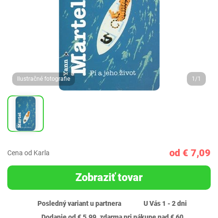
Ilustračné fotografie
1/1
od € 7,09
Cena od Karla
Zobraziť tovar
Posledný variant u partnera
U Vás 1 - 2 dni
Dodanie od € 5,99, zdarma pri nákupe nad € 60