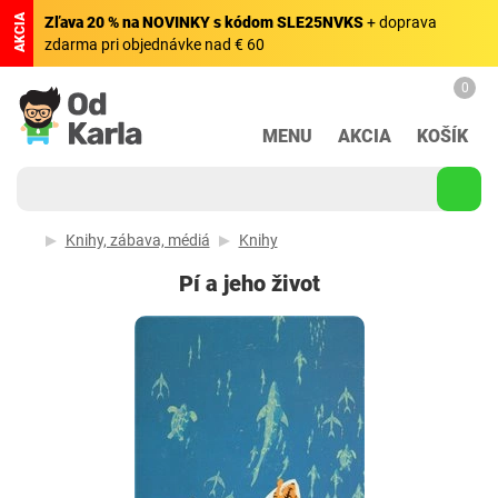
AKCIA
Zľava 20 % na NOVINKY s kódom SLE25NVKS
+ doprava
zdarma pri objednávke nad € 60
0
MENU
AKCIA
KOŠÍK
Knihy, zábava, médiá
Knihy
Pí a jeho život