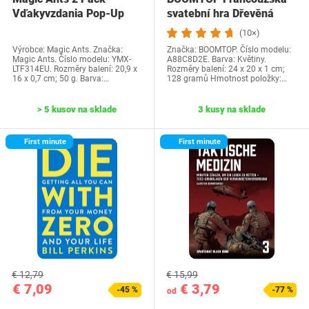
Vďakyvzdania Pop-Up
svatební hra Dřevěná
priania -…
cedulka a kvízové…
(10×)
Výrobce: Magic Ants. Značka:
Značka: BOOMTOP. Číslo modelu:
Magic Ants. Číslo modelu: YMX-
A88C8D2E. Barva: Květiny.
LTF314EU. Rozměry balení: 20,9 x
Rozměry balení: 24 x 20 x 1 cm;
16 x 0,7 cm; 50 g. Barva:…
128 gramů Hmotnost položky:…
> 5 kusov na sklade
3 kusy na sklade
First minute
First minute
€ 12,79
€ 15,99
€ 7,09
€ 3,79
-45 %
-77 %
od