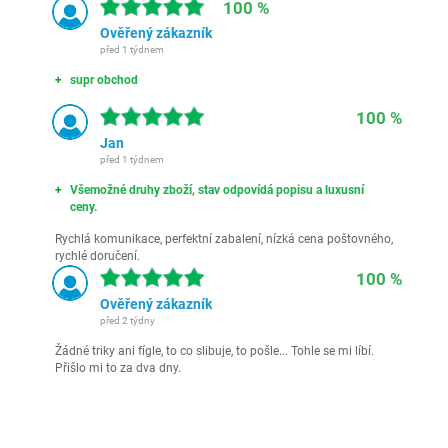
100 %
Ověřený zákazník
před 1 týdnem
supr obchod
100 %
Jan
před 1 týdnem
Všemožné druhy zboží, stav odpovídá popisu a luxusní
ceny.
Rychlá komunikace, perfektní zabalení, nízká cena poštovného,
rychlé doručení.
100 %
Ověřený zákazník
před 2 týdny
Žádné triky ani fígle, to co slibuje, to pošle... Tohle se mi líbí.
Přišlo mi to za dva dny.