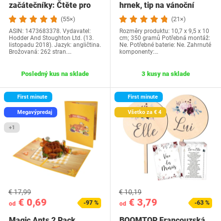
začátečníky: Čtěte pro
hrnek, tip na vánoční
radost na své…
dárek a…
(55×)
(21×)
ASIN: 1473683378. Vydavatel:
Rozměry produktu: 10,7 x 9,5 x 10
Hodder And Stoughton Ltd. (13.
cm; 350 gramů Potřebná montáž:
listopadu 2018). Jazyk: angličtina.
Ne. Potřebné baterie: Ne. Zahrnuté
Brožovaná: 262 stran.…
komponenty:…
Posledný kus na sklade
3 kusy na sklade
First minute
First minute
Megavýpredaj
Všetko za € 4
+1
€ 17,99
€ 10,19
€ 0,69
€ 3,79
-97 %
-63 %
od
od
Magic Ants 2 Pack
BOOMTOP Francouzská