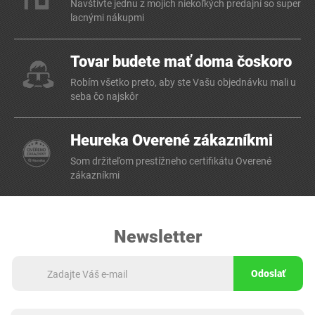
Navštívte jednu z mojich niekoľkých predajní so super
lacnými nákupmi
Tovar budete mať doma čoskoro
Robím všetko preto, aby ste Vašu objednávku mali u
seba čo najskôr
Heureka Overené zákazníkmi
Som držiteľom prestížneho certifikátu Overené
zákazníkmi
Newsletter
Odoslať