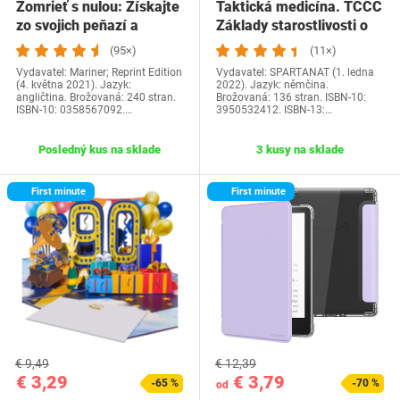
Zomrieť s nulou: Získajte
Taktická medicína. TCCC
zo svojich peňazí a
Základy starostlivosti o
života…
zranených…
(95×)
(11×)
Vydavatel: Mariner; Reprint Edition
Vydavatel: SPARTANAT (1. ledna
(4. května 2021). Jazyk:
2022). Jazyk: němčina.
angličtina. Brožovaná: 240 stran.
Brožovaná: 136 stran. ISBN-10:
ISBN-10: 0358567092.…
3950532412. ISBN-13:…
Posledný kus na sklade
3 kusy na sklade
First minute
First minute
€ 9,49
€ 12,39
€ 3,29
€ 3,79
-65 %
-70 %
od