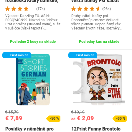
roztlieskavačky dámske,
vesta Bundy Psí kabát
kostým…
Psí sveter…
(17×)
(96×)
Výrobce: Dazzling-EU. ASIN:
Druhy zvířat: Kočky, psi.
B0CQY4CN99. Návod na údržbu:
Doporučení plemene: Velikosti
Prát v pračce (studená voda), sušit
všech plemen. Doporučený věk:
v sušičce (nízká teplota),…
Všechny životní fáze. Rozměry…
Posledné 2 kusy na sklade
Posledný kus na sklade
First minute
First minute
€ 15,79
€ 10,19
€ 7,89
€ 2,09
-50 %
-80 %
od
Povídky v němčině pro
12Print Funny Brontolo