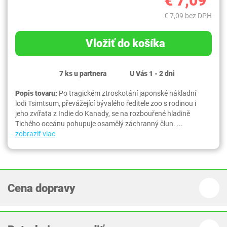
€ 7,09
€ 7,09 bez DPH
Vložiť do košíka
7 ks u partnera
U Vás 1 - 2 dni
Popis tovaru:
Po tragickém ztroskotání japonské nákladní
lodi Tsimtsum, převážející bývalého ředitele zoo s rodinou i
jeho zvířata z Indie do Kanady, se na rozbouřené hladině
Tichého oceánu pohupuje osamělý záchranný člun. ...
zobraziť viac
Cena dopravy