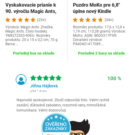
Vyskakovacie prianie k
Puzdro MoKo pre 6,8"
90. výročiu Magic Ants,
úplne nový Kindle
prianie k…
Paperwhite (model…
(23×)
(34×)
Výrobce: Magic Ants. Značka:
Rozměry produktu: 17,6 x 12,9 x
Magic Ants. Číslo modelu:
1,19 cm; 115,38 gramů Výrobce:
YMXLTZ303-90EU. Rozměry
MoKo. ASIN: B0D5317PXR.
produktu: 20 x 15 x 0,2 cm; 70 g.
Označení výrobce:
Barva:…
P840401417089.…
Posledný kus na sklade
Posledné 2 kusy na sklade
100 %
Jiřina Hájková
před 1 dnem
Naprostá spokojenost. Zboží odpovídá foto. Velmi rychlé
zaslání, důkladně zabaleno, rozumné ceny, mimořádná
komunikace. Velmi doporučuji.