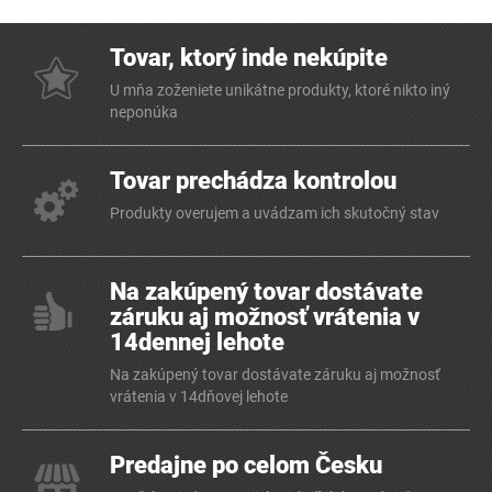
Tovar, ktorý inde nekúpite
U mňa zoženiete unikátne produkty, ktoré nikto iný
neponúka
Tovar prechádza kontrolou
Produkty overujem a uvádzam ich skutočný stav
Na zakúpený tovar dostávate
záruku aj možnosť vrátenia v
14dennej lehote
Na zakúpený tovar dostávate záruku aj možnosť
vrátenia v 14dňovej lehote
Predajne po celom Česku