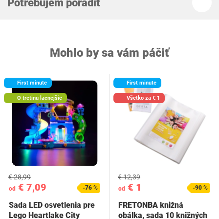
Potrebujem poradiť
Mohlo by sa vám páčiť
First minute
First minute
O tretinu lacnejšie
Všetko za € 1
€ 28,99
€ 12,39
€ 7,09
€ 1
-76 %
-90 %
od
od
Sada LED osvetlenia pre
FRETONBA knižná
Lego Heartlake City
obálka, sada 10 knižných