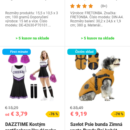
Water Park…
dosiek, priehľadné…
(8×)
Rozměry produktu: 15,5 x 10,5 x 3
Výrobce: FRETONBA. Značka:
cm; 100 gramů Doporučení
FRETONBA. Číslo modelu: DIN-A4.
výrobce: 15 let a více. Číslo
Rozměry balení: 30,2 x 24,6 x 1,9
modelu: DE-42630-P70101.…
cm; 380 g. Materiál…
> 5 kusov na sklade
> 5 kusov na sklade
First minute
Čistím sklad
€ 15,29
€ 35,49
€ 3,79
€ 9,19
-76 %
-74 %
od
DAZZTIME Kostým
Savlot Psie bunda Zimná