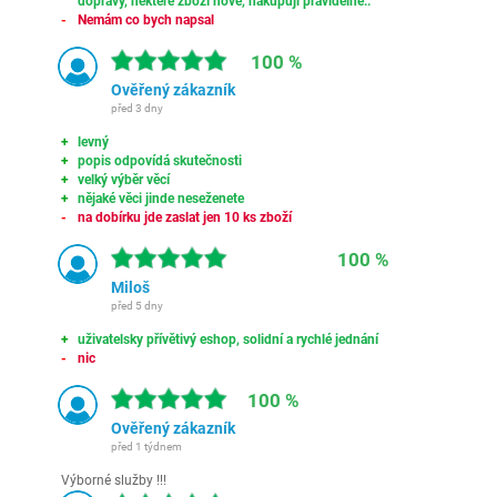
dopravy, některé zboží nové, nakupuji pravidelně..
Nemám co bych napsal
100 %
Ověřený zákazník
před 3 dny
levný
popis odpovídá skutečnosti
velký výběr věcí
nějaké věci jinde neseženete
na dobírku jde zaslat jen 10 ks zboží
100 %
Miloš
před 5 dny
uživatelsky přívětivý eshop, solidní a rychlé jednání
nic
100 %
Ověřený zákazník
před 1 týdnem
Výborné služby !!!