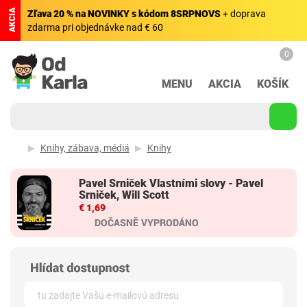
AKCIA
Zľava 20 % na NOVINKY s kódom 8SRPNOVS
+ doprava
zdarma pri objednávke nad € 60
0
MENU
AKCIA
KOŠÍK
Knihy, zábava, médiá
Knihy
Pavel Srniček Vlastními slovy - Pavel
Srniček, Will Scott
€ 1,69