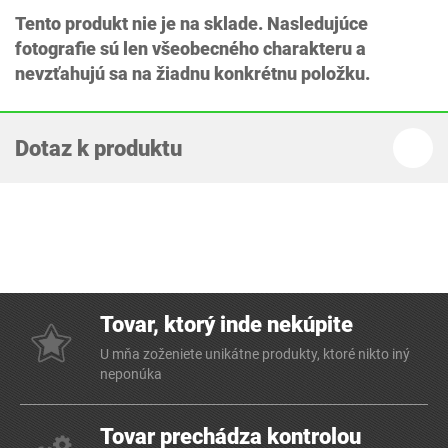
Tento produkt nie je na sklade. Nasledujúce
fotografie sú len všeobecného charakteru a
nevzťahujú sa na žiadnu konkrétnu položku.
Dotaz k produktu
Tovar, ktorý inde nekúpite
U mňa zoženiete unikátne produkty, ktoré nikto iný
neponúka
Tovar prechádza kontrolou