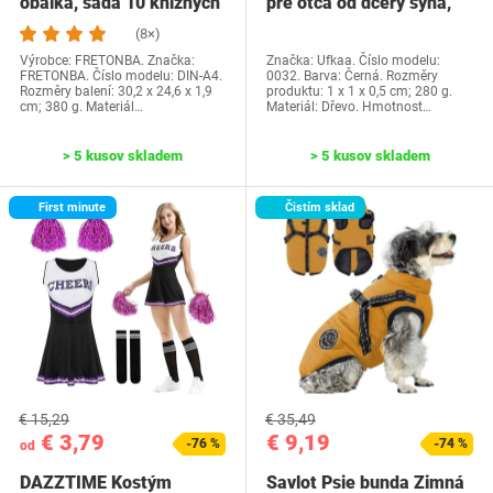
obálka, sada 10 knižných
pre otca od dcéry syna,
dosiek, priehľadné…
Ufkaa…
(8×)
Výrobce: FRETONBA. Značka:
Značka: Ufkaa. Číslo modelu:
FRETONBA. Číslo modelu: DIN-A4.
0032. Barva: Černá. Rozměry
Rozměry balení: 30,2 x 24,6 x 1,9
produktu: 1 x 1 x 0,5 cm; 280 g.
cm; 380 g. Materiál…
Materiál: Dřevo. Hmotnost…
> 5 kusov skladem
> 5 kusov skladem
First minute
Čistím sklad
€ 15,29
€ 35,49
€ 3,79
€ 9,19
-76 %
-74 %
od
DAZZTIME Kostým
Savlot Psie bunda Zimná