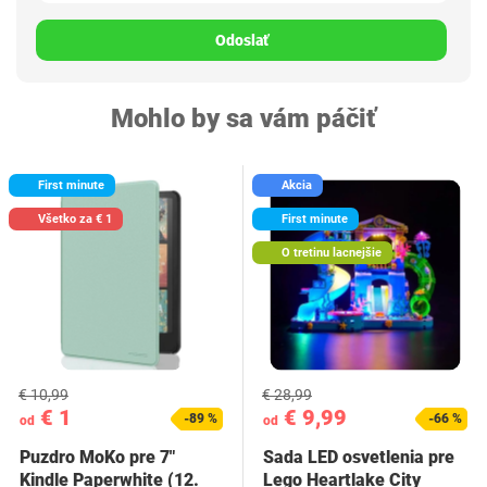
Odoslať
Mohlo by sa vám páčiť
First minute
Akcia
Všetko za € 1
First minute
O tretinu lacnejšie
€ 10,99
€ 28,99
€ 1
€ 9,99
-89 %
-66 %
od
od
Puzdro MoKo pre 7"
Sada LED osvetlenia pre
Kindle Paperwhite (12.
Lego Heartlake City