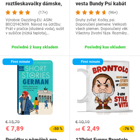
roztlieskavačky dámske,
vesta Bundy Psí kabát
kostým…
Psí sveter…
(17×)
(96×)
Výrobce: Dazzling-EU. ASIN:
Druhy zvířat: Kočky, psi.
B0CQY4CN99. Návod na údržbu:
Doporučení plemene: Velikosti
Prát v pračce (studená voda), sušit
všech plemen. Doporučený věk:
v sušičce (nízká teplota),…
Všechny životní fáze. Rozměry…
Posledné 2 kusy skladem
Posledný kus skladem
First minute
First minute
€ 15,79
€ 10,19
€ 7,89
€ 2,49
-50 %
-76 %
od
Povídky v němčině pro
12Print Funny Brontolo