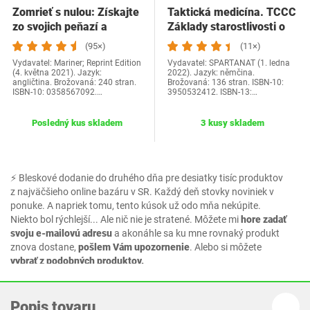
Zomrieť s nulou: Získajte
Taktická medicína. TCCC
zo svojich peňazí a
Základy starostlivosti o
života…
zranených…
(95×)
(11×)
Vydavatel: Mariner; Reprint Edition
Vydavatel: SPARTANAT (1. ledna
(4. května 2021). Jazyk:
2022). Jazyk: němčina.
angličtina. Brožovaná: 240 stran.
Brožovaná: 136 stran. ISBN-10:
ISBN-10: 0358567092.…
3950532412. ISBN-13:…
Posledný kus skladem
3 kusy skladem
⚡ Bleskové dodanie do druhého dňa pre desiatky tisíc produktov
z najväčšieho online bazáru v SR. Každý deň stovky noviniek v
ponuke. A napriek tomu, tento kúsok už odo mňa nekúpite.
Niekto bol rýchlejší... Ale nič nie je stratené. Môžete mi
hore zadať
svoju e-mailovú adresu
a akonáhle sa ku mne rovnaký produkt
znova dostane,
pošlem Vám upozornenie
. Alebo si môžete
vybrať z podobných produktov.
Popis tovaru