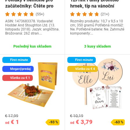
začátečníky: Čtěte pro
hrnek, tip na vánoční
radost na své…
dárek a…
(55×)
(21×)
ASIN: 1473683378. Vydavatel:
Rozměry produktu: 10,7 x 9,5 x 10
Hodder And Stoughton Ltd. (13.
cm; 350 gramů Potřebná montáž:
listopadu 2018). Jazyk: angličtina.
Ne. Potřebné baterie: Ne. Zahrnuté
Brožovaná: 262 stran.…
komponenty:…
Posledný kus skladem
3 kusy skladem
First minute
First minute
Megavýpredaj
Všetko za € 4
Všetko za € 1
€ 17,99
€ 10,19
€ 1
€ 3,79
-93 %
-63 %
od
od