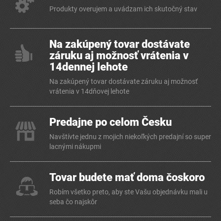
Produkty overujem a uvádzam ich skutočný stav
Na zakúpený tovar dostávate
záruku aj možnosť vrátenia v
14dennej lehote
Na zakúpený tovar dostávate záruku aj možnosť
vrátenia v 14dňovej lehote
Predajne po celom Česku
Navštívte jednu z mojich niekoľkých predajní so super
lacnými nákupmi
Tovar budete mať doma čoskoro
Robím všetko preto, aby ste Vašu objednávku mali u
seba čo najskôr