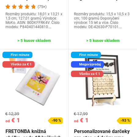
generácia-2024) a…
Water Park…
(75×)
Rozměry produktu: 18,01 x 13,21 x
Rozměry produktu: 15,5 x 10,5 x 3
1,5 cm; 127,01 gramů Výrobce:
cm; 100 gramů Doporučení
MoKo. ASIN: B0DKFFRK4V. Číslo
výrobce: 15 let a více. Číslo
modelu: P840401440810.…
modelu: DE-42630-P70101.…
> 5 kusov skladem
> 5 kusov skladem
First minute
First minute
Všetko za € 1
Megavýpredaj
Všetko za € 1
€ 12,39
€ 17,99
€ 1
€ 1
-90 %
-93 %
od
od
FRETONBA knižná
Personalizované darčeky