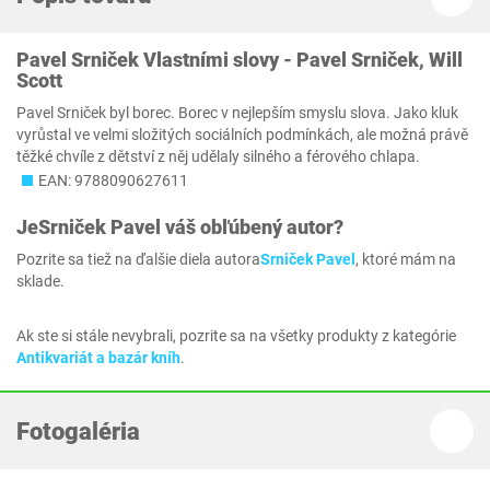
Pavel Srniček Vlastními slovy - Pavel Srniček, Will
Scott
Pavel Srniček byl borec. Borec v nejlepším smyslu slova. Jako kluk
vyrůstal ve velmi složitých sociálních podmínkách, ale možná právě
těžké chvíle z dětství z něj udělaly silného a férového chlapa.
EAN: 9788090627611
Je
Srniček Pavel
váš obľúbený autor?
Pozrite sa tiež na ďalšie diela autora
Srniček Pavel
, ktoré mám na
sklade.
Ak ste si stále nevybrali, pozrite sa na všetky produkty z kategórie
Antikvariát a bazár kníh
.
Fotogaléria