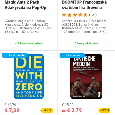
Magic Ants 2 Pack
BOOMTOP Francouzská
Vďakyvzdania Pop-Up
svatební hra Dřevěná
priania -…
cedulka a kvízové…
(10×)
Výrobce: Magic Ants. Značka:
Značka: BOOMTOP. Číslo modelu:
Magic Ants. Číslo modelu: YMX-
A88C8D2E. Barva: Květiny.
LTF314EU. Rozměry balení: 20,9 x
Rozměry balení: 24 x 20 x 1 cm;
16 x 0,7 cm; 50 g. Barva:…
128 gramů Hmotnost položky:…
> 5 kusov skladem
3 kusy skladem
First minute
First minute
€ 12,79
€ 15,99
€ 7,09
€ 3,79
-45 %
-77 %
od