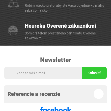
Robím všetko preto, aby ste Vašu objednávku mali u
seba čo najskôr
Heureka Overené zákazníkmi
Som držiteľom prestížneho certifikátu Overené
zákazníkmi
Newsletter
Odoslať
Referencie a recenzie