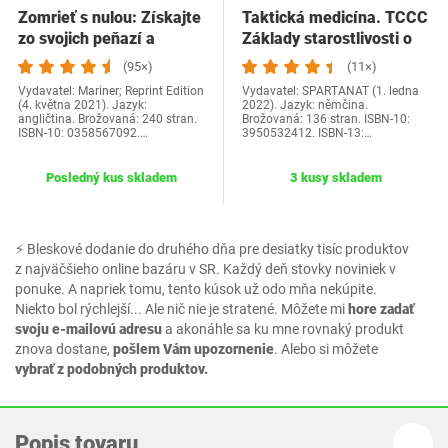
Zomrieť s nulou: Získajte
Taktická medicína. TCCC
zo svojich peňazí a
Základy starostlivosti o
života…
zranených…
(95×)
(11×)
Vydavatel: Mariner; Reprint Edition
Vydavatel: SPARTANAT (1. ledna
(4. května 2021). Jazyk:
2022). Jazyk: němčina.
angličtina. Brožovaná: 240 stran.
Brožovaná: 136 stran. ISBN-10:
ISBN-10: 0358567092.…
3950532412. ISBN-13:…
Posledný kus skladem
3 kusy skladem
⚡ Bleskové dodanie do druhého dňa pre desiatky tisíc produktov
z najväčšieho online bazáru v SR. Každý deň stovky noviniek v
ponuke. A napriek tomu, tento kúsok už odo mňa nekúpite.
Niekto bol rýchlejší... Ale nič nie je stratené. Môžete mi
hore zadať
svoju e-mailovú adresu
a akonáhle sa ku mne rovnaký produkt
znova dostane,
pošlem Vám upozornenie
. Alebo si môžete
vybrať z podobných produktov.
Popis tovaru