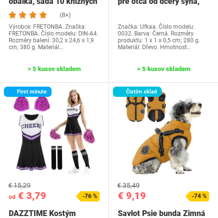
obálka, sada 10 knižných
pre otca od dcéry syna,
dosiek, priehľadné…
Ufkaa…
(8×)
Výrobce: FRETONBA. Značka:
Značka: Ufkaa. Číslo modelu:
FRETONBA. Číslo modelu: DIN-A4.
0032. Barva: Černá. Rozměry
Rozměry balení: 30,2 x 24,6 x 1,9
produktu: 1 x 1 x 0,5 cm; 280 g.
cm; 380 g. Materiál…
Materiál: Dřevo. Hmotnost…
> 5 kusov skladem
> 5 kusov skladem
First minute
Čistím sklad
€ 15,29
€ 35,49
€ 3,79
€ 9,19
-76 %
-74 %
od
DAZZTIME Kostým
Savlot Psie bunda Zimná