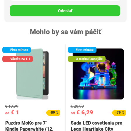
Odoslať
Mohlo by sa vám páčiť
First minute
First minute
Všetko za € 1
O tretinu lacnejšie
€ 10,99
€ 28,99
€ 1
€ 6,29
-89 %
-79 %
od
od
Puzdro MoKo pre 7"
Sada LED osvetlenia pre
Kindle Paperwhite (12.
Lego Heartlake City