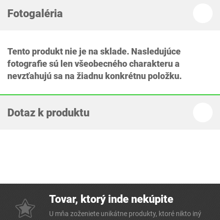
Fotogaléria
Tento produkt nie je na sklade. Nasledujúce
fotografie sú len všeobecného charakteru a
nevzťahujú sa na žiadnu konkrétnu položku.
Dotaz k produktu
Tovar, ktorý inde nekúpite
U mňa zoženiete unikátne produkty, ktoré nikto iný