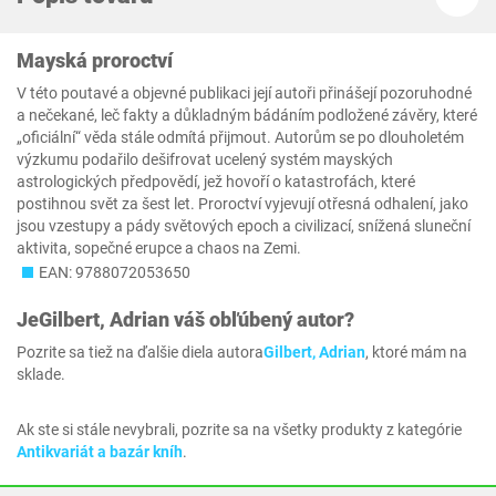
Mayská proroctví
V této poutavé a objevné publikaci její autoři přinášejí pozoruhodné
a nečekané, leč fakty a důkladným bádáním podložené závěry, které
„oficiální“ věda stále odmítá přijmout. Autorům se po dlouholetém
výzkumu podařilo dešifrovat ucelený systém mayských
astrologických předpovědí, jež hovoří o katastrofách, které
postihnou svět za šest let. Proroctví vyjevují otřesná odhalení, jako
jsou vzestupy a pády světových epoch a civilizací, snížená sluneční
aktivita, sopečné erupce a chaos na Zemi.
EAN: 9788072053650
Je
Gilbert, Adrian
váš obľúbený autor?
Pozrite sa tiež na ďalšie diela autora
Gilbert, Adrian
, ktoré mám na
sklade.
Ak ste si stále nevybrali, pozrite sa na všetky produkty z kategórie
Antikvariát a bazár kníh
.