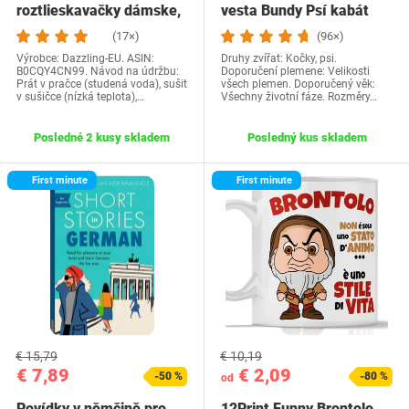
roztlieskavačky dámske,
vesta Bundy Psí kabát
kostým…
Psí sveter…
(17×)
(96×)
Výrobce: Dazzling-EU. ASIN:
Druhy zvířat: Kočky, psi.
B0CQY4CN99. Návod na údržbu:
Doporučení plemene: Velikosti
Prát v pračce (studená voda), sušit
všech plemen. Doporučený věk:
v sušičce (nízká teplota),…
Všechny životní fáze. Rozměry…
Posledné 2 kusy skladem
Posledný kus skladem
First minute
First minute
€ 15,79
€ 10,19
€ 7,89
€ 2,09
-50 %
-80 %
od
Povídky v němčině pro
12Print Funny Brontolo