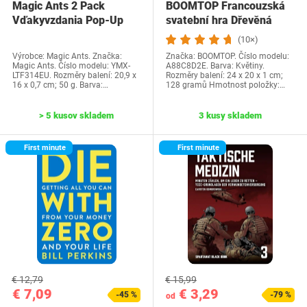
Magic Ants 2 Pack
BOOMTOP Francouzská
Vďakyvzdania Pop-Up
svatební hra Dřevěná
priania -…
cedulka a kvízové…
(10×)
Výrobce: Magic Ants. Značka:
Značka: BOOMTOP. Číslo modelu:
Magic Ants. Číslo modelu: YMX-
A88C8D2E. Barva: Květiny.
LTF314EU. Rozměry balení: 20,9 x
Rozměry balení: 24 x 20 x 1 cm;
16 x 0,7 cm; 50 g. Barva:…
128 gramů Hmotnost položky:…
> 5 kusov skladem
3 kusy skladem
First minute
First minute
€ 12,79
€ 15,99
€ 7,09
€ 3,29
-45 %
-79 %
od