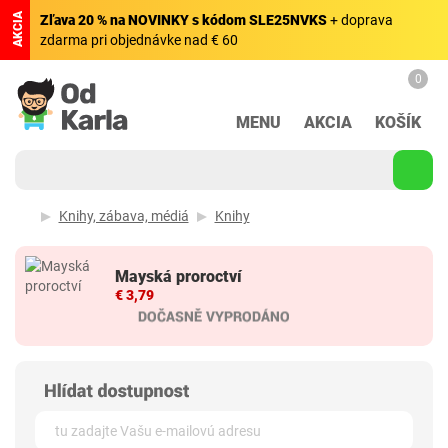
AKCIA
Zľava 20 % na NOVINKY s kódom SLE25NVKS
+ doprava
zdarma pri objednávke nad € 60
0
MENU
AKCIA
KOŠÍK
Knihy, zábava, médiá
Knihy
Mayská proroctví
€ 3,79