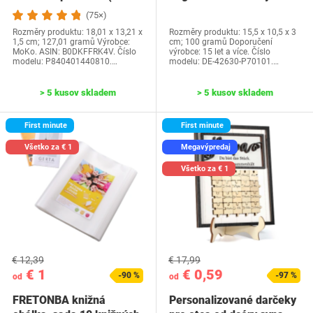
generácia-2024) a…
Water Park…
(75×)
Rozměry produktu: 18,01 x 13,21 x
Rozměry produktu: 15,5 x 10,5 x 3
1,5 cm; 127,01 gramů Výrobce:
cm; 100 gramů Doporučení
MoKo. ASIN: B0DKFFRK4V. Číslo
výrobce: 15 let a více. Číslo
modelu: P840401440810.…
modelu: DE-42630-P70101.…
> 5 kusov skladem
> 5 kusov skladem
First minute
First minute
Všetko za € 1
Megavýpredaj
Všetko za € 1
€ 12,39
€ 17,99
€ 1
€ 0,59
-90 %
-97 %
od
od
FRETONBA knižná
Personalizované darčeky