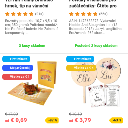
hrnek, tip na vánoční
začátečníky: Čtěte pro
dárek a…
radost na své…
(21×)
(55×)
Rozměry produktu: 10,7 x 9,5 x 10
ASIN: 1473683378. Vydavatel:
cm; 350 gramů Potřebná montáž:
Hodder And Stoughton Ltd. (13.
Ne. Potřebné baterie: Ne. Zahrnuté
listopadu 2018). Jazyk: angličtina.
komponenty:…
Brožovaná: 262 stran.…
3 kusy skladem
Posledné 2 kusy skladem
First minute
First minute
Megavýpredaj
Všetko za € 4
Všetko za € 1
€ 17,99
€ 10,19
€ 0,69
€ 3,79
-97 %
-63 %
od
od