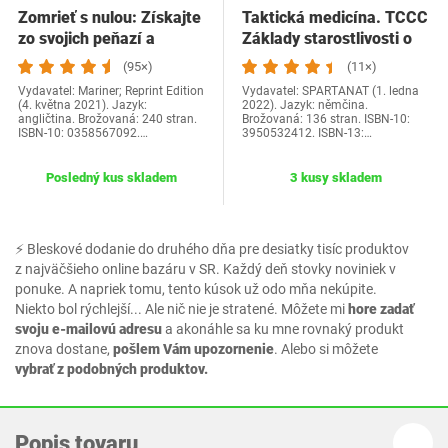
Zomrieť s nulou: Získajte
Taktická medicína. TCCC
zo svojich peňazí a
Základy starostlivosti o
života…
zranených…
(95×)
(11×)
Vydavatel: Mariner; Reprint Edition
Vydavatel: SPARTANAT (1. ledna
(4. května 2021). Jazyk:
2022). Jazyk: němčina.
angličtina. Brožovaná: 240 stran.
Brožovaná: 136 stran. ISBN-10:
ISBN-10: 0358567092.…
3950532412. ISBN-13:…
Posledný kus skladem
3 kusy skladem
⚡ Bleskové dodanie do druhého dňa pre desiatky tisíc produktov
z najväčšieho online bazáru v SR. Každý deň stovky noviniek v
ponuke. A napriek tomu, tento kúsok už odo mňa nekúpite.
Niekto bol rýchlejší... Ale nič nie je stratené. Môžete mi
hore zadať
svoju e-mailovú adresu
a akonáhle sa ku mne rovnaký produkt
znova dostane,
pošlem Vám upozornenie
. Alebo si môžete
vybrať z podobných produktov.
Popis tovaru