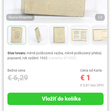
Reálna fotografia
1/5
Stav tovaru:
mírně poškozená vazba, mírně poškozený přebal,
popsané, rok vydání: 1932
(varianta 471903)
Bežná cena
Cena od Karla
€ 6,29
€ 1
€ 0,81 bez DPH
Vložiť do košíka