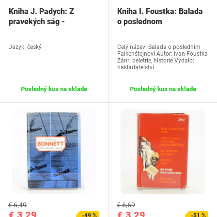
Kniha J. Padych: Z
Kniha I. Foustka: Balada
pravekých ság -
o poslednom
Nesmrteľný
Falkenštejnovi
Jazyk: český
Celý název: Balada o posledním
Falkenštejnovi Autor: Ivan Foustka
Žánr: beletrie, historie Vydalo:
nakladatelství…
Posledný kus na sklade
Posledný kus na sklade
€ 6,49
€ 6,69
€ 3,29
€ 3,29
-49 %
-51 %