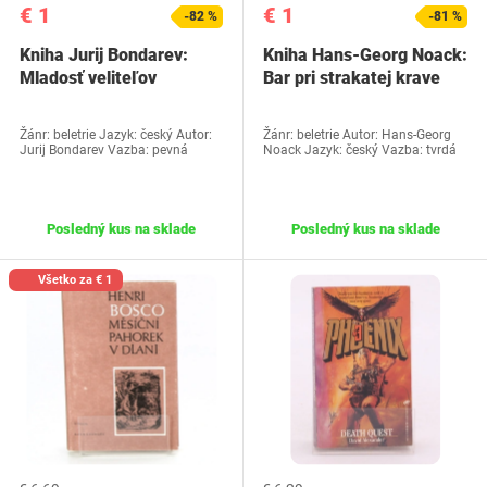
€ 1
€ 1
-82 %
-81 %
Kniha Jurij Bondarev:
Kniha Hans-Georg Noack:
Mladosť veliteľov
Bar pri strakatej krave
Žánr: beletrie Jazyk: český Autor:
Žánr: beletrie Autor: Hans-Georg
Jurij Bondarev Vazba: pevná
Noack Jazyk: český Vazba: tvrdá
Posledný kus na sklade
Posledný kus na sklade
Všetko za € 1