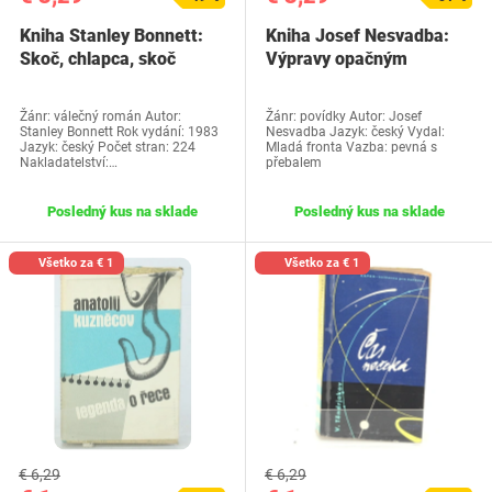
Kniha Stanley Bonnett:
Kniha Josef Nesvadba:
Skoč, chlapca, skoč
Výpravy opačným
smerom
Žánr: válečný román Autor:
Žánr: povídky Autor: Josef
Stanley Bonnett Rok vydání: 1983
Nesvadba Jazyk: český Vydal:
Jazyk: český Počet stran: 224
Mladá fronta Vazba: pevná s
Nakladatelství:…
přebalem
Posledný kus na sklade
Posledný kus na sklade
Všetko za € 1
Všetko za € 1
€ 6,29
€ 6,29