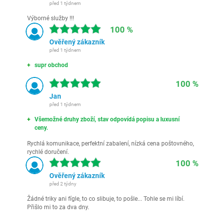
před 1 týdnem
Výborné služby !!!
100 %
Ověřený zákazník
před 1 týdnem
supr obchod
100 %
Jan
před 1 týdnem
Všemožné druhy zboží, stav odpovídá popisu a luxusní
ceny.
Rychlá komunikace, perfektní zabalení, nízká cena poštovného,
rychlé doručení.
100 %
Ověřený zákazník
před 2 týdny
Žádné triky ani fígle, to co slibuje, to pošle... Tohle se mi líbí.
Přišlo mi to za dva dny.