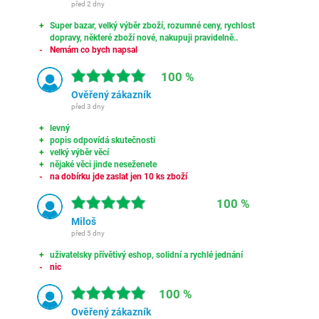
před 2 dny
Super bazar, velký výběr zboží, rozumné ceny, rychlost
dopravy, některé zboží nové, nakupuji pravidelně..
Nemám co bych napsal
100 %
Ověřený zákazník
před 3 dny
levný
popis odpovídá skutečnosti
velký výběr věcí
nějaké věci jinde neseženete
na dobírku jde zaslat jen 10 ks zboží
100 %
Miloš
před 5 dny
uživatelsky přívětivý eshop, solidní a rychlé jednání
nic
100 %
Ověřený zákazník