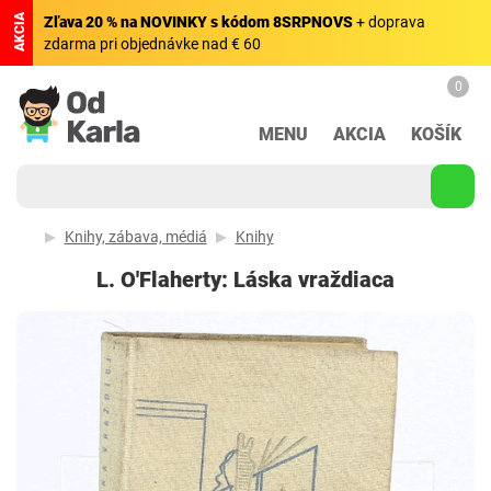
AKCIA
Zľava 20 % na NOVINKY s kódom 8SRPNOVS
+ doprava
zdarma pri objednávke nad € 60
0
MENU
AKCIA
KOŠÍK
Knihy, zábava, médiá
Knihy
L. O'Flaherty: Láska vraždiaca