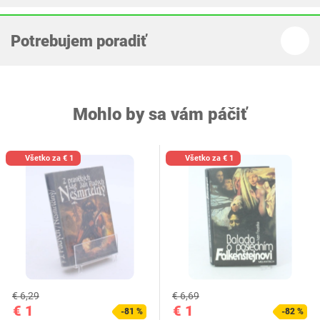
Potrebujem poradiť
Mohlo by sa vám páčiť
Všetko za € 1
Všetko za € 1
€ 6,29
€ 6,69
€ 1
€ 1
-81 %
-82 %