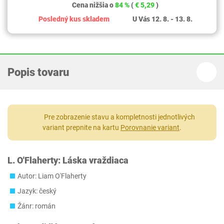
Cena nižšia o
84 %
(
€ 5,29
)
Posledný kus skladem
U Vás 12. 8. - 13. 8.
Popis tovaru
Pre zobrazenie stavu a kompletnosti jednotlivých
variant prepnite na kartu
Porovnanie variant
.
L. O'Flaherty: Láska vraždiaca
Autor: Liam O'Flaherty
Jazyk: český
Žánr: román