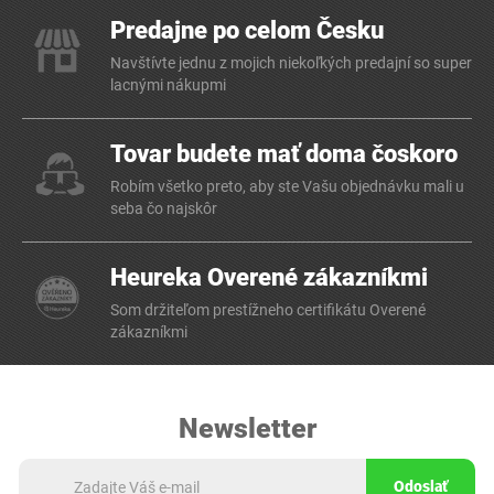
Predajne po celom Česku
Navštívte jednu z mojich niekoľkých predajní so super
lacnými nákupmi
Tovar budete mať doma čoskoro
Robím všetko preto, aby ste Vašu objednávku mali u
seba čo najskôr
Heureka Overené zákazníkmi
Som držiteľom prestížneho certifikátu Overené
zákazníkmi
Newsletter
Odoslať