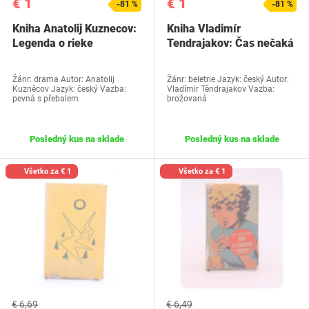
€ 1
€ 1
-81 %
-81 %
Kniha Anatolij Kuznecov:
Kniha Vladimír
Legenda o rieke
Tendrajakov: Čas nečaká
Žánr: drama Autor: Anatolij
Žánr: beletrie Jazyk: český Autor:
Kuzněcov Jazyk: český Vazba:
Vladímir Těndrajakov Vazba:
pevná s přebalem
brožovaná
Posledný kus na sklade
Posledný kus na sklade
Všetko za € 1
Všetko za € 1
€ 6,69
€ 6,49