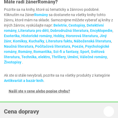
Máte radi žáner
Romány
?
Pozrite sa na knihy, ktoré sú tematicky a žánrovo podobné.
Kliknutím na žáner
Romány
sa dostanete na všetky knihy tohto
žánru, ktoré mám na sklade. Samozrejme môžete vyberať aj knihy z
iných žánrov, vyskúšajte napr:
Beletrie
,
Cestopisy
,
Detektivní
romány‎
,
Literatura pro děti‎
,
Dobrodružná literatura‎
,
Encyklopedie
,
Esoterika
,
Historické romány‎
,
Hobby
,
Hororová literatura
,
Jiný
žánr
,
Komiksy
,
Kuchařky
,
Literatura faktu
,
Náboženská literatura
,
Naučná literatura
,
Počítačová literatura
,
Poezie
,
Psychologické
romány‎
,
Romány
,
Romantika
,
Sci-fi a fantasy
,
Sport
,
Světová
literatura
,
Technika, elektro
,
Thrillery
,
Umění
,
Válečné romány
,
Životopisy
.
Ak ste si stále nevybrali, pozrite sa na všetky produkty z kategórie
Antikvariát a bazár kníh
.
Našli ste v cene alebo popise chybu?
Cena dopravy