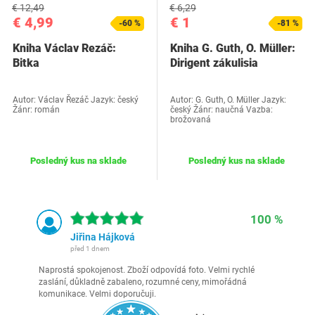
€ 12,49
€ 6,29
€ 4,99
€ 1
-60 %
-81 %
Kniha Václav Rezáč:
Kniha G. Guth, O. Müller:
Bitka
Dirigent zákulisia
Autor: Václav Řezáč Jazyk: český
Autor: G. Guth, O. Müller Jazyk:
Žánr: román
český Žánr: naučná Vazba:
brožovaná
Posledný kus na sklade
Posledný kus na sklade
100 %
Jiřina Hájková
před 1 dnem
Naprostá spokojenost. Zboží odpovídá foto. Velmi rychlé
zaslání, důkladně zabaleno, rozumné ceny, mimořádná
komunikace. Velmi doporučuji.