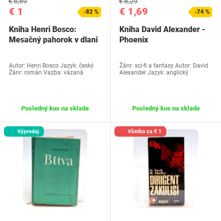
€ 6,69
€ 6,29
€ 1
€ 1,69
-82 %
-74 %
Kniha Henri Bosco:
Kniha David Alexander -
Mesačný pahorok v dlani
Phoenix
Autor: Henri Bosco Jazyk: český
Žánr: sci-fi a fantasy Autor: David
Žánr: román Vazba: vázaná
Alexander Jazyk: anglický
Posledný kus na sklade
Posledný kus na sklade
Výpredaj
Všetko za € 1