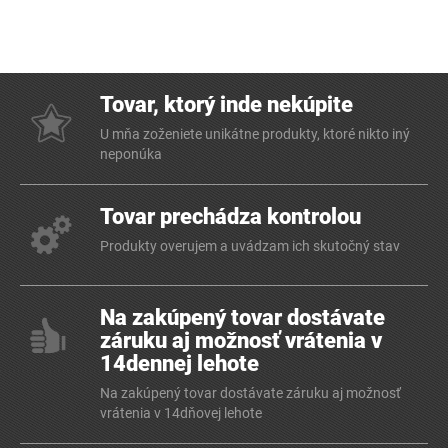
Tovar, ktorý inde nekúpite
U mňa zoženiete unikátne produkty, ktoré nikto iný
neponúka
Tovar prechádza kontrolou
Produkty overujem a uvádzam ich skutočný stav
Na zakúpený tovar dostávate
záruku aj možnosť vrátenia v
14dennej lehote
Na zakúpený tovar dostávate záruku aj možnosť
vrátenia v 14dňovej lehote