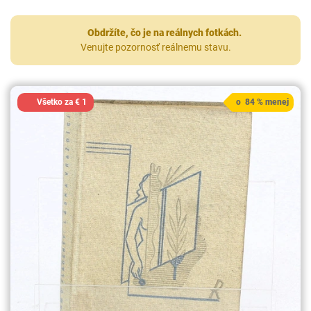
Obdržíte, čo je na reálnych fotkách.
Venujte pozornosť reálnemu stavu.
Všetko za € 1
o 84 % menej