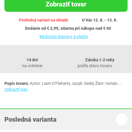
Zobraziť tovar
Posledný variant na sklade
U Vás 12. 8. - 13. 8.
Dodanie od € 2,99, zdarma pri nákupe nad € 60
Možnosti dopravy a platby
14 dní
Záruka 1‐2 roky
na vrátenie
podľa stavu tovaru
Popis tovaru:
Autor: Liam O'Flaherty Jazyk: český Žánr: román
...
zobraziť viac
Posledná varianta