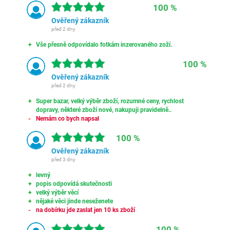
100 %
Ověřený zákazník
před 2 dny
Vše přesně odpovídalo fotkám inzerovaného zoží.
100 %
Ověřený zákazník
před 2 dny
Super bazar, velký výběr zboží, rozumné ceny, rychlost
dopravy, některé zboží nové, nakupuji pravidelně..
Nemám co bych napsal
100 %
Ověřený zákazník
před 3 dny
levný
popis odpovídá skutečnosti
velký výběr věcí
nějaké věci jinde neseženete
na dobírku jde zaslat jen 10 ks zboží
100 %