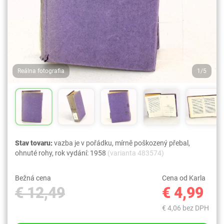
Reálna fotografia
1/5
Stav tovaru:
vazba je v pořádku, mírně poškozený přebal,
ohnuté rohy, rok vydání: 1958
(varianta 483574)
Bežná cena
Cena od Karla
€ 12,49
€ 4,99
€ 4,06 bez DPH