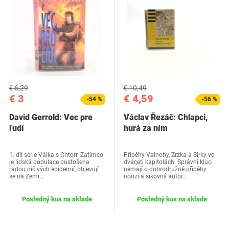
€ 6,29
€ 10,49
€ 3
€ 4,59
-54 %
-56 %
David Gerrold: Vec pre
Václav Řezáč: Chlapci,
ľudí
hurá za ním
1. díl série Válka s Chtorr. Zatímco
Příběhy Valnohy, Zrzka a Sirky ve
je lidská populace pustošena
dvaceti kapitolách. Správní kluci
řadou ničivých epidemií, objevují
nemají o dobrodružné příběhy
se na Zemi…
nouzi a šikovný autor…
Posledný kus na sklade
Posledný kus na sklade