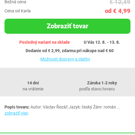
€ 12,49
Bežná cena
od € 4,99
Cena od Karla
Zobraziť tovar
Posledný variant na sklade
U Vás 12. 8. - 13. 8.
Dodanie od € 2,99, zdarma pri nákupe nad € 60
Možnosti dopravy a platby
14 dní
Záruka 1‐2 roky
na vrátenie
podľa stavu tovaru
Popis tovaru:
Autor: Václav Řezáč Jazyk: český Žánr: román
...
zobraziť viac