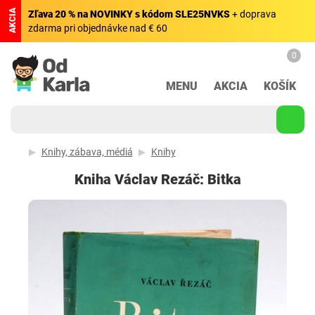
AKCIA
Zľava 20 % na NOVINKY s kódom SLE25NVKS
+ doprava
zdarma pri objednávke nad € 60
0
MENU
AKCIA
KOŠÍK
Knihy, zábava, médiá
Knihy
Kniha Václav Rezáč: Bitka