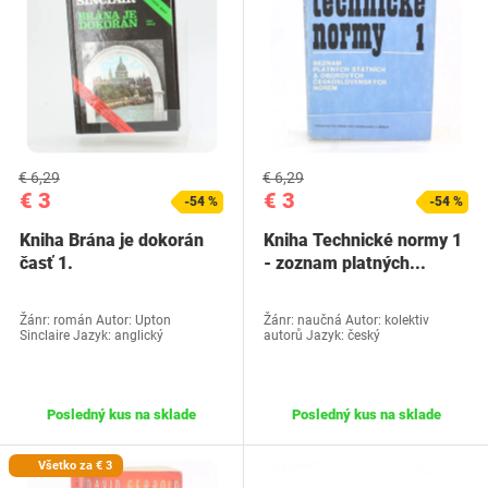
€ 6,29
€ 6,29
€ 3
€ 3
-54 %
-54 %
Kniha Brána je dokorán
Kniha Technické normy 1
časť 1.
- zoznam platných...
Žánr: román Autor: Upton
Žánr: naučná Autor: kolektiv
Sinclaire Jazyk: anglický
autorů Jazyk: český
Posledný kus na sklade
Posledný kus na sklade
Všetko za € 3