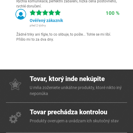
Rychlá komunikace, perfektní zabalení, nízká cena poštovného,
rychlé doručení.
100 %
Ověřený zákazník
před 2 týdny
Žádné triky ani fígle, to co slibuje, to pošle... Tohle se mi líbí.
Přišlo mi to za dva dny.
Tovar, ktorý inde nekúpite
U mňa zoženiete unikátne produkty, ktoré nikto iný
neponúka
Tovar prechádza kontrolou
Produkty overujem a uvádzam ich skutočný stav