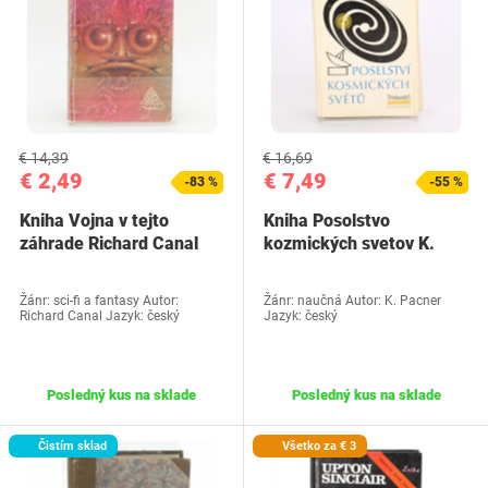
€ 14,39
€ 16,69
€ 2,49
€ 7,49
-83 %
-55 %
Kniha Vojna v tejto
Kniha Posolstvo
záhrade Richard Canal
kozmických svetov K.
Pacner
Žánr: sci-fi a fantasy Autor:
Žánr: naučná Autor: K. Pacner
Richard Canal Jazyk: český
Jazyk: český
Posledný kus na sklade
Posledný kus na sklade
Čistím sklad
Všetko za € 3