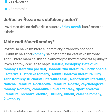
Jazyk: český
Žánr: román
Je
Václav Řezáč
váš obľúbený autor?
Pozrite sa tiež na ďalšie diela autora
Václav Řezáč
, ktoré mám na
sklade.
Máte radi žáner
Romány
?
Pozrite sa na knihy, ktoré sú tematicky a žánrovo podobné.
Kliknutím na žáner
Romány
sa dostanete na všetky knihy tohto
žánru, ktoré mám na sklade. Samozrejme môžete vyberať aj knihy z
iných žánrov, vyskúšajte napr:
Beletrie
,
Cestopisy
,
Detektivní
romány‎
,
Literatura pro děti‎
,
Dobrodružná literatura‎
,
Encyklopedie
,
Esoterika
,
Historické romány‎
,
Hobby
,
Hororová literatura
,
Jiný
žánr
,
Komiksy
,
Kuchařky
,
Literatura faktu
,
Náboženská literatura
,
Naučná literatura
,
Počítačová literatura
,
Poezie
,
Psychologické
romány‎
,
Romány
,
Romantika
,
Sci-fi a fantasy
,
Sport
,
Světová
literatura
,
Technika, elektro
,
Thrillery
,
Umění
,
Válečné romány
,
Životopisy
.
Ak ste si stále nevybrali, pozrite sa na všetky produkty z kategórie