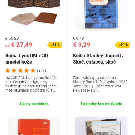
€ 56,29
€ 6,49
€ 27,49
€ 3,29
-51 %
-49 %
od
Kniha Lynx DM z 3D
Kniha Stanley Bonnett:
umelej kože
Skoč, chlapca, skoč
(27×)
Náš 3D DM displej z umělé kůže
Žánr: válečný román Autor:
má působivý design, který
Stanley Bonnett Rok vydání: 1983
zachycuje epickou bitevní scénu
Jazyk: český Počet stran: 224
mezi skupinou dobrodruhů a…
Nakladatelství:…
4 kusy na sklade
Posledný kus na sklade