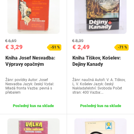
€ 6,69
€ 8,39
€ 3,29
€ 2,49
-51 %
-71 %
Kniha Josef Nesvadba:
Kniha Tiškov, Košelev:
Výpravy opačným
Dejiny Kanady
smerom
Žánr: povídky Autor: Josef
Žánr: naučná Autoři: V. A. Tiškov,
Nesvadba Jazyk: český Vydal:
L. V. Košelev Jazyk: český
Mladá fronta Vazba: pevná s
Nakladatelství: Svoboda Počet
přebalem
stran: 400 Vazba:…
Posledný kus na sklade
Posledný kus na sklade