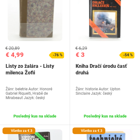
€ 20,89
€ 6,29
€ 4,99
€ 3
-76 %
-54 %
Listy zo žalára - Listy
Kniha Dračí úrodu časť
milenca Žofii
druhá
Žánr: beletrie Autor: Honoré
Žánr: historie Autor: Upton
Gabriel Riqueiti, Hrabě de
Sinclaire Jazyk: český
Mirabeaut Jazyk: český
Posledný kus na sklade
Posledný kus na sklade
Všetko za € 3
Všetko za € 3