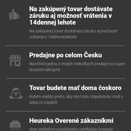
Na zakúpený tovar dostávate
záruku aj možnosť vrátenia v
14dennej lehote
Na zakúpený tovar dostávate záruku aj možnosť
vrátenia v 14dňovej lehote
Predajne po celom Česku
Navštívte jednu z mojich niekoľkých predajní so super
lacnými nákupmi
Tovar budete mať doma čoskoro
Robím všetko preto, aby ste Vašu objednávku mali u
seba čo najskôr
Heureka Overené zákazníkmi
Som držiteľom prestížneho certifikátu Overené