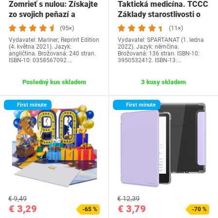
Zomrieť s nulou: Získajte
Taktická medicína. TCCC
zo svojich peňazí a
Základy starostlivosti o
života…
zranených…
(95×)
(11×)
Vydavatel: Mariner; Reprint Edition
Vydavatel: SPARTANAT (1. ledna
(4. května 2021). Jazyk:
2022). Jazyk: němčina.
angličtina. Brožovaná: 240 stran.
Brožovaná: 136 stran. ISBN-10:
ISBN-10: 0358567092.…
3950532412. ISBN-13:…
Posledný kus skladem
3 kusy skladem
First minute
First minute
€ 9,49
€ 12,39
€ 3,29
€ 3,79
-65 %
-70 %