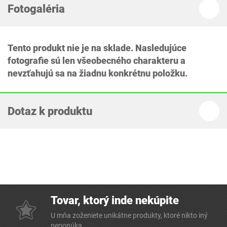
Fotogaléria
Tento produkt nie je na sklade. Nasledujúce
fotografie sú len všeobecného charakteru a
nevzťahujú sa na žiadnu konkrétnu položku.
Dotaz k produktu
Tovar, ktorý inde nekúpite
U mňa zoženiete unikátne produkty, ktoré nikto iný
neponúka