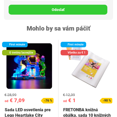
Odoslať
Mohlo by sa vám páčiť
First minute
First minute
O tretinu lacnejšie
Všetko za € 1
€ 28,99
€ 12,39
€ 7,09
€ 1
-76 %
-90 %
od
od
Sada LED osvetlenia pre
FRETONBA knižná
Lego Heartlake City
obálka, sada 10 knižných