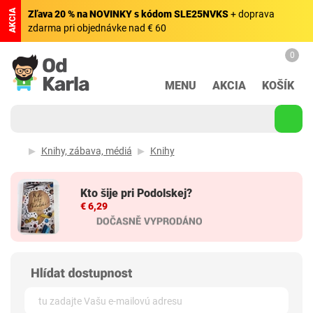
AKCIA
Zľava 20 % na NOVINKY s kódom SLE25NVKS
+ doprava
zdarma pri objednávke nad € 60
0
MENU
AKCIA
KOŠÍK
Knihy, zábava, médiá
Knihy
Kto šije pri Podolskej?
€ 6,29