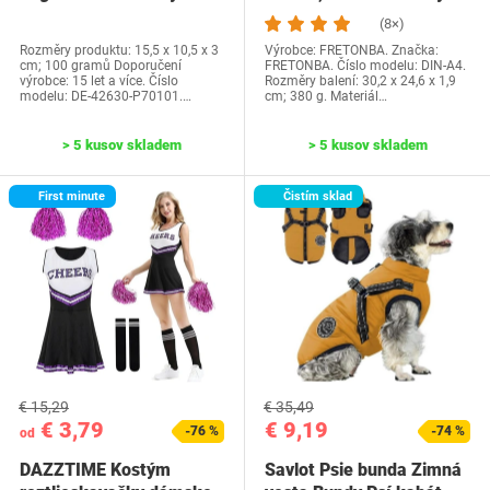
Water Park…
dosiek, priehľadné…
(8×)
Rozměry produktu: 15,5 x 10,5 x 3
Výrobce: FRETONBA. Značka:
cm; 100 gramů Doporučení
FRETONBA. Číslo modelu: DIN-A4.
výrobce: 15 let a více. Číslo
Rozměry balení: 30,2 x 24,6 x 1,9
modelu: DE-42630-P70101.…
cm; 380 g. Materiál…
> 5 kusov skladem
> 5 kusov skladem
First minute
Čistím sklad
€ 15,29
€ 35,49
€ 3,79
€ 9,19
-76 %
-74 %
od
DAZZTIME Kostým
Savlot Psie bunda Zimná