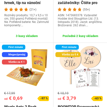
hrnek, tip na vánoční
začátečníky: Čtěte pro
dárek a…
radost na své…
(21×)
(55×)
Rozměry produktu: 10,7 x 9,5 x 10
ASIN: 1473683378. Vydavatel:
cm; 350 gramů Potřebná montáž:
Hodder And Stoughton Ltd. (13.
Ne. Potřebné baterie: Ne. Zahrnuté
listopadu 2018). Jazyk: angličtina.
komponenty:…
Brožovaná: 262 stran.…
3 kusy skladem
Posledné 2 kusy skladem
First minute
First minute
Megavýpredaj
Všetko za € 4
Všetko za € 1
€ 17,99
€ 10,19
€ 0,69
€ 3,79
-97 %
-63 %
od
od
Magic Ants 2 Pack
BOOMTOP Francouzská