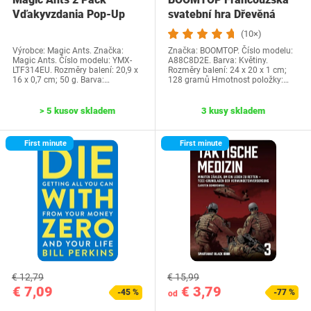
Vďakyvzdania Pop-Up
svatební hra Dřevěná
priania -…
cedulka a kvízové…
(10×)
Výrobce: Magic Ants. Značka:
Značka: BOOMTOP. Číslo modelu:
Magic Ants. Číslo modelu: YMX-
A88C8D2E. Barva: Květiny.
LTF314EU. Rozměry balení: 20,9 x
Rozměry balení: 24 x 20 x 1 cm;
16 x 0,7 cm; 50 g. Barva:…
128 gramů Hmotnost položky:…
> 5 kusov skladem
3 kusy skladem
First minute
First minute
€ 12,79
€ 15,99
€ 7,09
€ 3,79
-45 %
-77 %
od