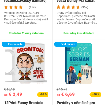
roztlieskavačky dámske,
vesta Bundy Psí kabát
kostým…
Psí sveter…
(17×)
(96×)
Výrobce: Dazzling-EU. ASIN:
Druhy zvířat: Kočky, psi.
B0CQY4CN99. Návod na údržbu:
Doporučení plemene: Velikosti
Prát v pračce (studená voda), sušit
všech plemen. Doporučený věk:
v sušičce (nízká teplota),…
Všechny životní fáze. Rozměry…
Posledné 2 kusy skladem
Posledný kus skladem
First minute
First minute
€ 10,19
€ 15,79
€ 2,49
€ 6,69
-76 %
-58 %
od
od
12Print Funny Brontolo
Povídky v němčině pro