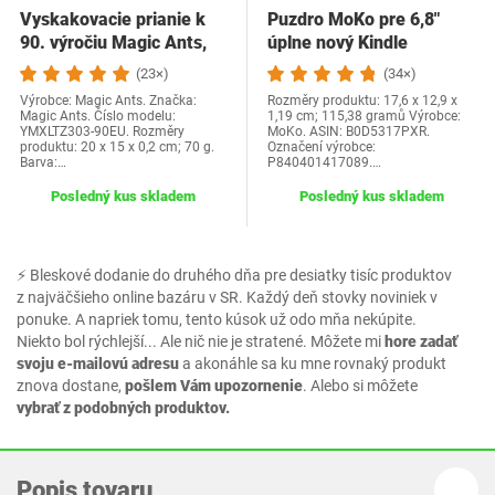
Vyskakovacie prianie k
Puzdro MoKo pre 6,8"
90. výročiu Magic Ants,
úplne nový Kindle
prianie k…
Paperwhite (model…
(23×)
(34×)
Výrobce: Magic Ants. Značka:
Rozměry produktu: 17,6 x 12,9 x
Magic Ants. Číslo modelu:
1,19 cm; 115,38 gramů Výrobce:
YMXLTZ303-90EU. Rozměry
MoKo. ASIN: B0D5317PXR.
produktu: 20 x 15 x 0,2 cm; 70 g.
Označení výrobce:
Barva:…
P840401417089.…
Posledný kus skladem
Posledný kus skladem
⚡ Bleskové dodanie do druhého dňa pre desiatky tisíc produktov
z najväčšieho online bazáru v SR. Každý deň stovky noviniek v
ponuke. A napriek tomu, tento kúsok už odo mňa nekúpite.
Niekto bol rýchlejší... Ale nič nie je stratené. Môžete mi
hore zadať
svoju e-mailovú adresu
a akonáhle sa ku mne rovnaký produkt
znova dostane,
pošlem Vám upozornenie
. Alebo si môžete
vybrať z podobných produktov.
Popis tovaru