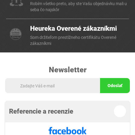
Robím všetko preto, aby ste Vašu objednávku mali u
seba čo najskôr
Heureka Overené zákazníkmi
Som držiteľom prestížneho certifikátu Overené
zákazníkmi
Newsletter
Odoslať
Referencie a recenzie