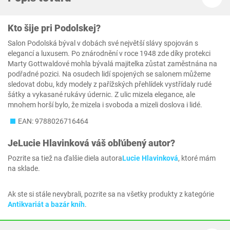
Kto šije pri Podolskej?
Salon Podolská býval v dobách své největší slávy spojován s
elegancí a luxusem. Po znárodnění v roce 1948 zde díky protekci
Marty Gottwaldové mohla bývalá majitelka zůstat zaměstnána na
podřadné pozici. Na osudech lidí spojených se salonem můžeme
sledovat dobu, kdy modely z pařížských přehlídek vystřídaly rudé
šátky a vykasané rukávy údernic. Z ulic mizela elegance, ale
mnohem horší bylo, že mizela i svoboda a mizeli doslova i lidé.
EAN: 9788026716464
Je
Lucie Hlavinková
váš obľúbený autor?
Pozrite sa tiež na ďalšie diela autora
Lucie Hlavinková
, ktoré mám
na sklade.
Ak ste si stále nevybrali, pozrite sa na všetky produkty z kategórie
Antikvariát a bazár kníh
.