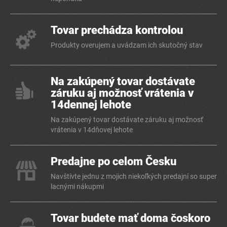
Tovar prechádza kontrolou
Produkty overujem a uvádzam ich skutočný stav
Na zakúpený tovar dostávate
záruku aj možnosť vrátenia v
14dennej lehote
Na zakúpený tovar dostávate záruku aj možnosť
vrátenia v 14dňovej lehote
Predajne po celom Česku
Navštívte jednu z mojich niekoľkých predajní so super
lacnými nákupmi
Tovar budete mať doma čoskoro