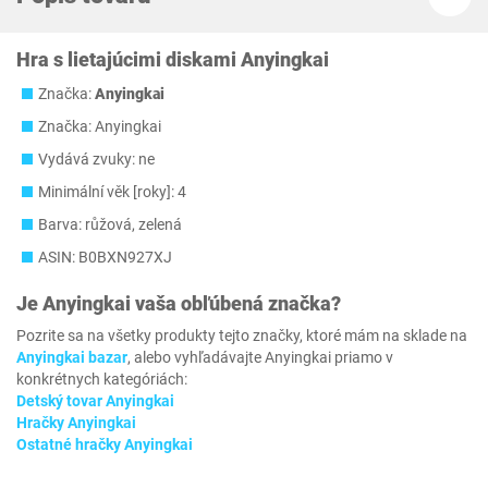
Hra s lietajúcimi diskami Anyingkai
Značka:
Anyingkai
Značka: Anyingkai
Vydává zvuky: ne
Minimální věk [roky]: 4
Barva: růžová, zelená
ASIN: B0BXN927XJ
Je
Anyingkai
vaša obľúbená značka?
Pozrite sa na všetky produkty tejto značky, ktoré mám na sklade na
Anyingkai bazar
, alebo vyhľadávajte Anyingkai priamo v
konkrétnych kategóriách:
Detský tovar Anyingkai
Hračky Anyingkai
Ostatné hračky Anyingkai