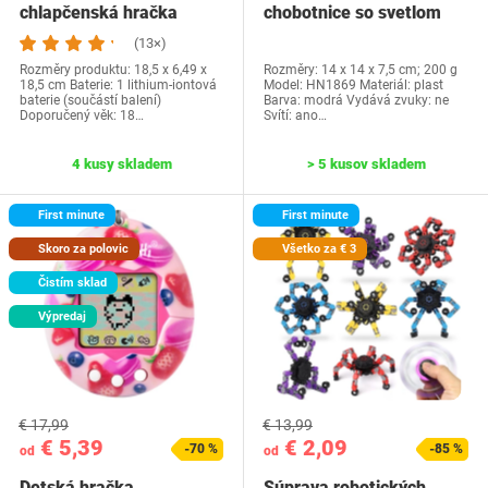
chlapčenská hračka
chobotnice so svetlom
(13×)
Rozměry produktu: ‎18,5 x 6,49 x
Rozměry: ‎14 x 14 x 7,5 cm; 200 g
18,5 cm Baterie: ‎1 lithium-iontová
Model: ‎HN1869 Materiál: plast
baterie (součástí balení)
Barva: modrá Vydává zvuky: ne
Doporučený věk: ‎18…
Svítí: ano…
4 kusy skladem
> 5 kusov skladem
First minute
First minute
Skoro za polovic
Všetko za € 3
Čistím sklad
Výpredaj
€ 17,99
€ 13,99
€ 5,39
€ 2,09
-70 %
-85 %
od
od
Detská hračka
Súprava robotických