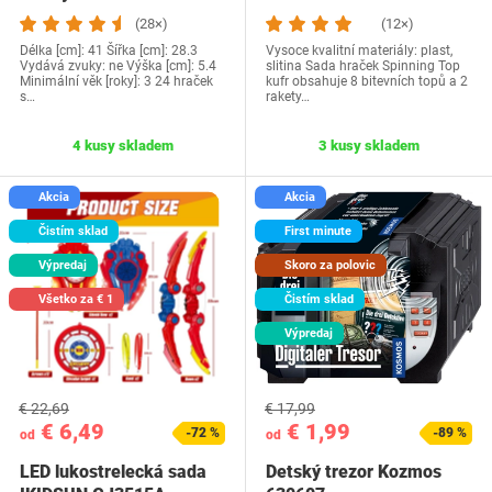
(28×)
(12×)
Délka [cm]: 41 Šířka [cm]: 28.3
Vysoce kvalitní materiály: plast,
Vydává zvuky: ne Výška [cm]: 5.4
slitina Sada hraček Spinning Top
Minimální věk [roky]: 3 24 hraček
kufr obsahuje 8 bitevních topů a 2
s…
rakety…
4 kusy skladem
3 kusy skladem
Akcia
Akcia
Čistím sklad
First minute
Výpredaj
Skoro za polovic
Všetko za € 1
Čistím sklad
Výpredaj
€ 22,69
€ 17,99
€ 6,49
€ 1,99
-72 %
-89 %
od
od
LED lukostrelecká sada
Detský trezor Kozmos