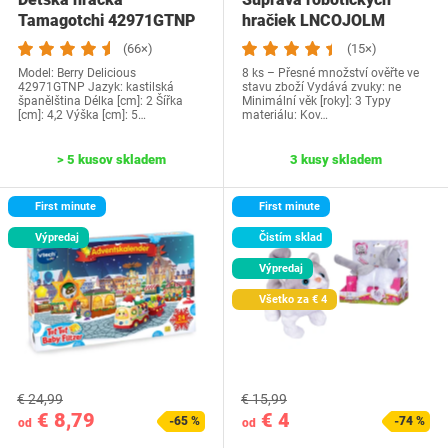
Tamagotchi 42971GTNP
hračiek LNCOJOLM
(66×)
(15×)
Model: ‎Berry Delicious
8 ks – Přesné množství ověřte ve
42971GTNP Jazyk:‎ kastilská
stavu zboží Vydává zvuky: ne
španělština Délka [cm]: 2 Šířka
Minimální věk [roky]: 3 Typy
[cm]: 4,2 Výška [cm]: 5…
materiálu‎: Kov…
> 5 kusov skladem
3 kusy skladem
First minute
First minute
Výpredaj
Čistím sklad
Výpredaj
Všetko za € 4
€ 24,99
€ 15,99
€ 8,79
€ 4
-65 %
-74 %
od
od