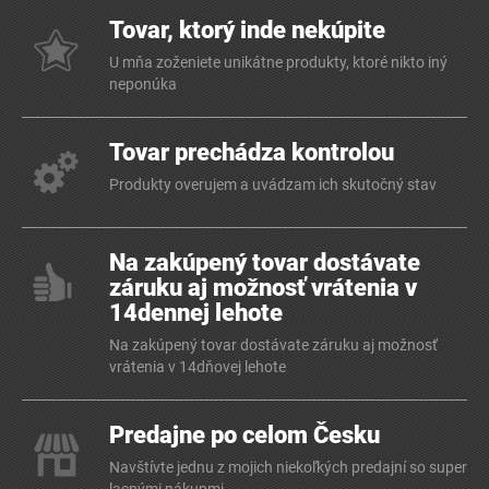
Tovar, ktorý inde nekúpite
U mňa zoženiete unikátne produkty, ktoré nikto iný
neponúka
Tovar prechádza kontrolou
Produkty overujem a uvádzam ich skutočný stav
Na zakúpený tovar dostávate
záruku aj možnosť vrátenia v
14dennej lehote
Na zakúpený tovar dostávate záruku aj možnosť
vrátenia v 14dňovej lehote
Predajne po celom Česku
Navštívte jednu z mojich niekoľkých predajní so super