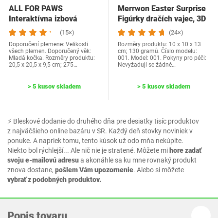
ALL FOR PAWS
Merrwon Easter Surprise
Interaktívna izbová
Figúrky dračích vajec, 3D
hračka pre mačky s
tlačená…
(15×)
(24×)
motýľom…
Doporučení plemene: Velikosti
Rozměry produktu: 10 x 10 x 13
všech plemen. Doporučený věk:
cm; 130 gramů. Číslo modelu:
Mladá kočka. Rozměry produktu:
001. Model: 001. Pokyny pro péči:
20,5 x 20,5 x 9,5 cm; 275…
Nevyžadují se žádné…
> 5 kusov skladem
> 5 kusov skladem
⚡ Bleskové dodanie do druhého dňa pre desiatky tisíc produktov
z najväčšieho online bazáru v SR. Každý deň stovky noviniek v
ponuke. A napriek tomu, tento kúsok už odo mňa nekúpite.
Niekto bol rýchlejší... Ale nič nie je stratené. Môžete mi
hore zadať
svoju e-mailovú adresu
a akonáhle sa ku mne rovnaký produkt
znova dostane,
pošlem Vám upozornenie
. Alebo si môžete
vybrať z podobných produktov.
Popis tovaru