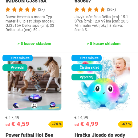
IKIDSUN GJ3515A
630607
(2×)
(36×)
Barva: červená a modrá Typ
Jazyk:‎ němčina Délka [cm]: 15.1
materiálu: plast Číslo modelu:
Šířka [cm]: 12.9 Výška [cm]: 20.5
‎GJ3515A Délka šípů (cm): 33
Minimální věk [roky]: 8 Barva:
Délka luku (cm): 59…
černá S…
> 5 kusov skladem
> 5 kusov skladem
First minute
First minute
Výpredaj
Čistím sklad
Výpredaj
€ 17,49
€ 14,99
€ 4,59
€ 4,99
-74 %
-67 %
od
od
Power futbal Hot Bee
Hračka Jiosdo do vody