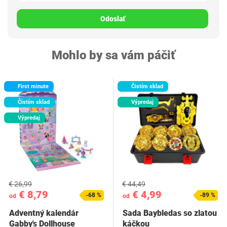
Odoslať
Mohlo by sa vám páčiť
First minute
Čistím sklad
Čistím sklad
Výpredaj
Výpredaj
€ 26,99
€ 44,49
€ 8,79
€ 4,99
-68 %
-89 %
od
od
Adventný kalendár
Sada Baybledas so zlatou
Gabby's Dollhouse
káčkou