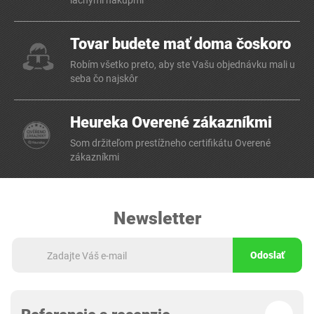
lacnými nákupmi
Tovar budete mať doma čoskoro
Robím všetko preto, aby ste Vašu objednávku mali u
seba čo najskôr
Heureka Overené zákazníkmi
Som držiteľom prestížneho certifikátu Overené
zákazníkmi
Newsletter
Odoslať