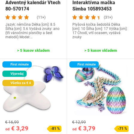
Adventný kalendár Vtech
Interaktívna mačka
80-570174
Simba 105893453
(11×)
(31×)
Jazyk: němčina Délka [cm]: 8.5
Plyšová kočka šedobílá Délka
Šířka [cm]: 5.6 Vydává zvuky: ano
[cm]: 10 Šířka [cm]: 17 Výška [cm]:
(tři vánočními písničky a šest
17 Chodí, vrtí ocasem, vydává
melodií) Model:…
zvuky
> 5 kusov skladem
> 5 kusov skladem
First minute
First minute
Výpredaj
Všetko za € 4
€ 16,99
€ 12,99
€ 3,29
€ 3,79
-81 %
-71 %
od
od