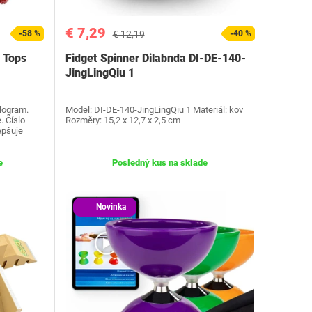
€ 7,29
-58 %
€ 12,19
-40 %
 Tops
Fidget Spinner Dilabnda DI-DE-140-
JingLingQiu 1
ilogram.
Model: DI-DE-140-JingLingQiu 1 Materiál: kov
. Číslo
Rozměry: 15,2 x 12,7 x 2,5 cm
epšuje
e
Posledný kus na sklade
Novinka