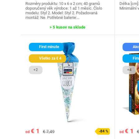
Rozměry produktu: 10 x 6 x 2 cm; 40 gramů
Délka [cm]:
doporučený věk výrobce: 1 až 1 měsíc. Číslo
Minimální v
modelu: Styl 2. Model: Styl 2. Požadovaná
montáž: Ne. Potřebné baterie:…
> 5 kusov na sklade
First minute
Akc
Všetko za € 4
Firs
+2
+4
€ 1
€ 1
€ 7,49
-84 %
€
od
od