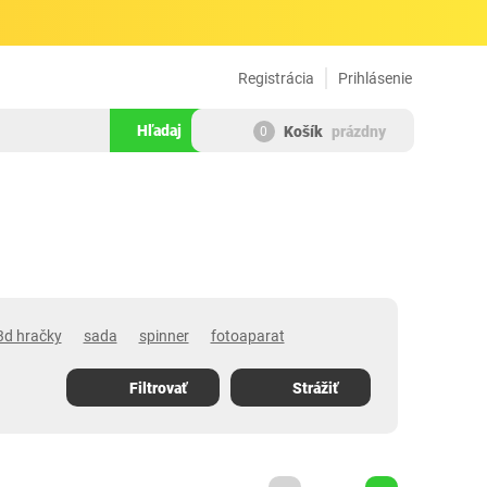
Registrácia
Prihlásenie
Hľadaj
Košík
prázdny
0
3d hračky
sada
spinner
fotoaparat
Filtrovať
Strážiť