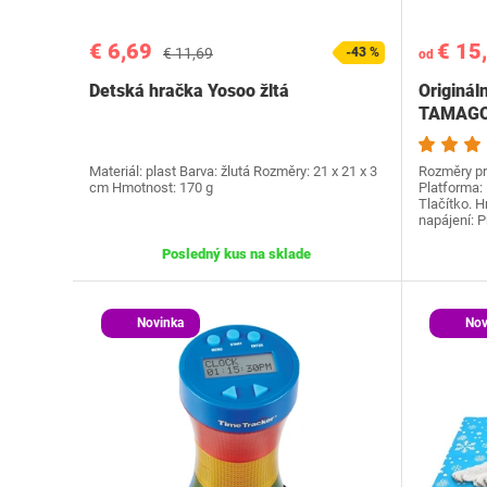
€ 6,69
€ 15
€ 11,69
-43 %
od
Detská hračka Yosoo žltá
Originál
TAMAGO
Materiál: ‎plast Barva: ‎žlutá Rozměry: ‎21 x 21 x 3
Rozměry pr
cm Hmotnost: 170 g
Platforma: 
Tlačítko. H
napájení: 
Posledný kus na sklade
Novinka
Nov