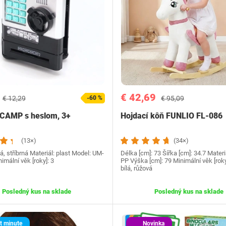
€ 42,69
€ 12,29
-60 %
€ 95,09
UCAMP s heslom, 3+
Hojdací kôň FUNLIO FL-086
(13×)
(34×)
á, stříbrná Materiál: plast Model: UM-
Délka [cm]: 73 Šířka [cm]: 34.7 Materi
mální věk [roky]: 3
PP Výška [cm]: 79 Minimální věk [roky
bílá, růžová
Posledný kus na sklade
Posledný kus na sklade
t minute
Novinka