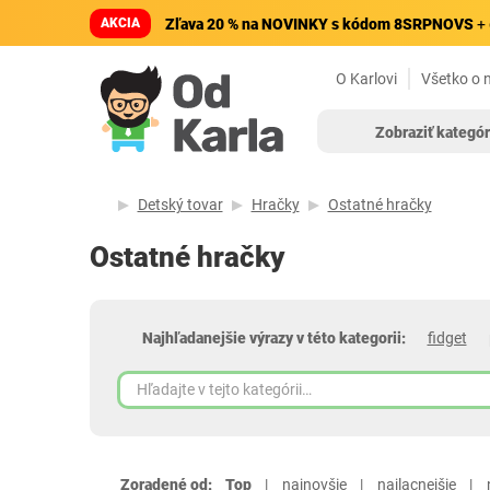
AKCIA
Zľava 20 % na NOVINKY s kódom 8SRPNOVS
+ 
O Karlovi
Všetko o 
Zobraziť kategór
Detský tovar
Hračky
Ostatné hračky
Ostatné hračky
Najhľadanejšie výrazy v této kategorii:
fidget
Zoradené od:
Top
najnovšie
najlacnejšie