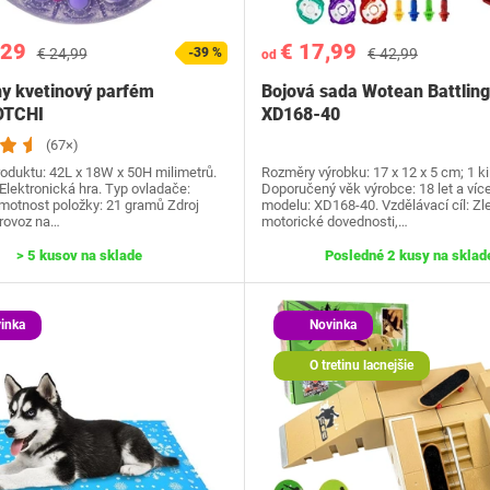
,29
€ 17,99
€ 24,99
-39 %
€ 42,99
od
ny kvetinový parfém
Bojová sada Wotean Battling
TCHI
XD168-40
(67×)
oduktu: ‎42L x 18W x 50H milimetrů.
Rozměry výrobku: 17 x 12 x 5 cm; 1 k
Elektronická hra. Typ ovladače:
Doporučený věk výrobce: 18 let a více
motnost položky: ‎21 gramů Zdroj
modelu: XD168-40. Vzdělávací cíl: Zl
Provoz na…
motorické dovednosti,…
> 5 kusov na sklade
Posledné 2 kusy na sklad
inka
Novinka
O tretinu lacnejšie