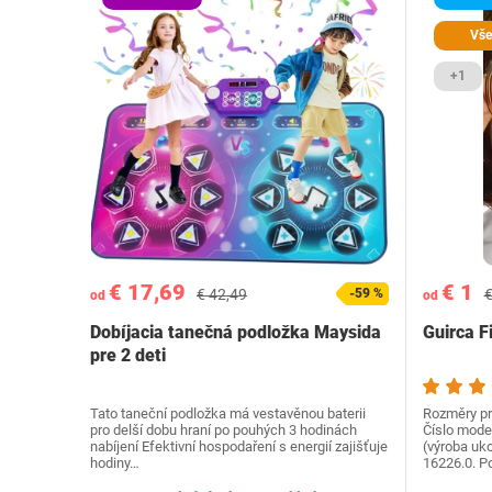
Vše
+1
€ 17,69
€ 1
€ 42,49
-59 %
€
od
od
Dobíjacia tanečná podložka Maysida
Guirca F
pre 2 deti
Tato taneční podložka má vestavěnou baterii
Rozměry pr
pro delší dobu hraní po pouhých 3 hodinách
Číslo mode
nabíjení Efektivní hospodaření s energií zajišťuje
(výroba uk
hodiny…
16226.0. P