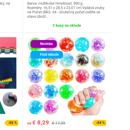
uky: ne
Barva: multikolor Hmotnost: ‎990 g
Rozměry: ‎16,51 x 28,5 x 23,01 cm Vydává zvuky:
ne Počet dílků: ‎34 - skutečný počet ověřte ve
stavu zboží…
3 kusy na sklade
Novinka
First minute
€ 8,29
-55 %
€ 17,99
-54 %
od