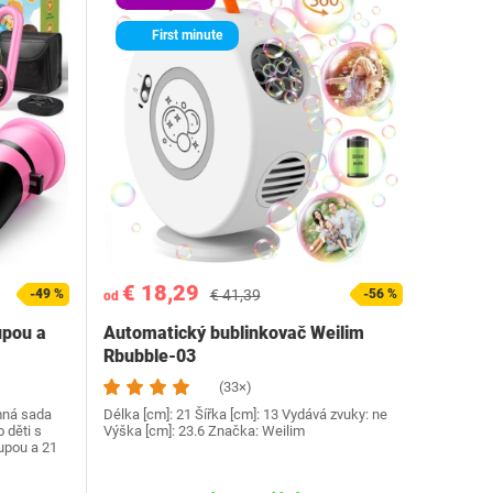
First minute
€ 18,29
-49 %
€ 41,39
-56 %
od
upou a
Automatický bublinkovač Weilim
‎Rbubble-03
(33×)
mná sada
Délka [cm]: 21 Šířka [cm]: 13 Vydává zvuky: ne
 děti s
Výška [cm]: 23.6 Značka: Weilim
upou a 21