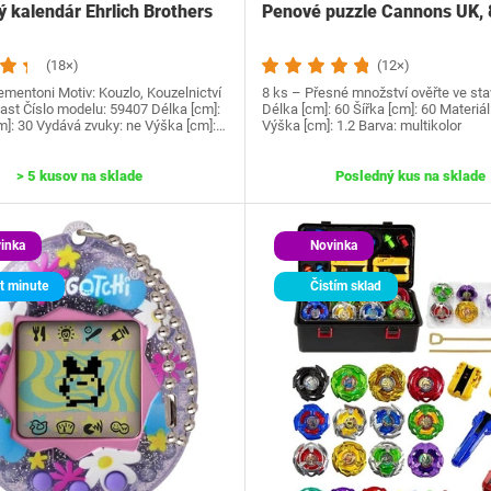
 kalendár Ehrlich Brothers
Penové puzzle Cannons UK, 
(18×)
(12×)
mentoni Motiv: Kouzlo, Kouzelnictví
8 ks – Přesné množství ověřte ve sta
last Číslo modelu‎: 59407 Délka [cm]:
Délka [cm]: 60 Šířka [cm]: 60 Materiál
m]: 30 Vydává zvuky: ne Výška [cm]:…
Výška [cm]: 1.2 Barva: multikolor
> 5 kusov na sklade
Posledný kus na sklade
inka
Novinka
t minute
Čistím sklad