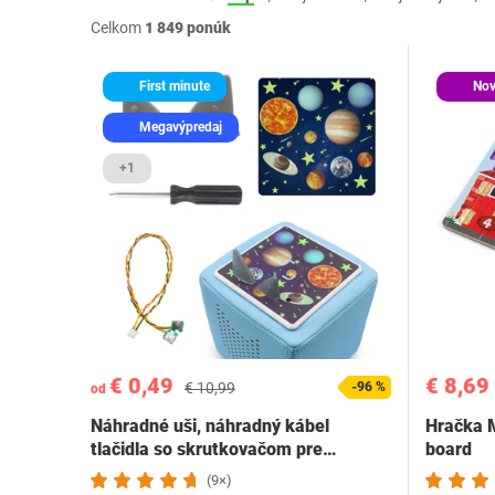
Celkom
1 849 ponúk
First minute
Nov
Megavýpredaj
+1
€ 0,49
€ 8,69
€ 10,99
-96 %
od
Náhradné uši, náhradný kábel
Hračka M
tlačidla so skrutkovačom pre…
board
(9×)