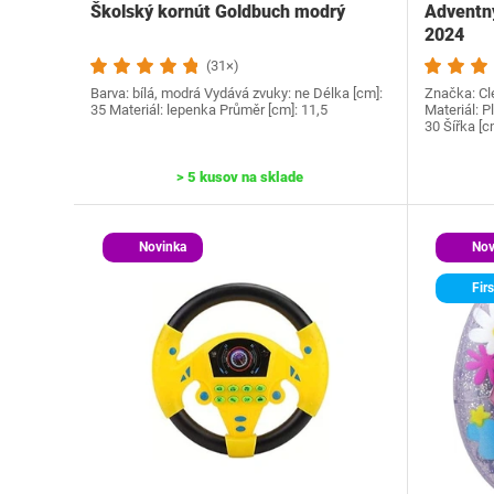
Školský kornút Goldbuch modrý
Adventný
2024
(31×)
Barva: bílá, modrá Vydává zvuky: ne Délka [cm]:
Značka: Cle
35 Materiál: lepenka Průměr [cm]: 11,5
Materiál: P
30 Šířka [c
> 5 kusov na sklade
Novinka
Nov
Firs