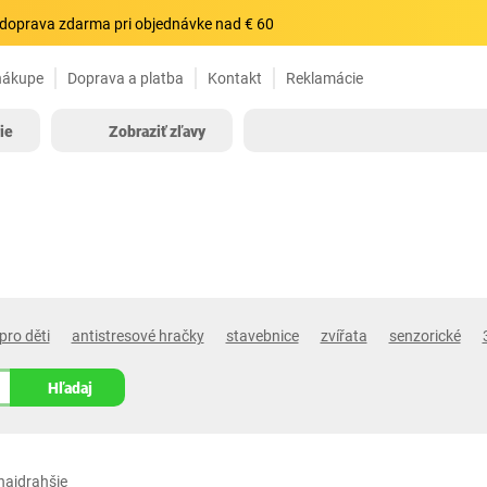
doprava zdarma pri objednávke nad € 60
nákupe
Doprava a platba
Kontakt
Reklamácie
ie
Zobraziť zľavy
pro děti
antistresové hračky
stavebnice
zvířata
senzorické
Hľadaj
najdrahšie