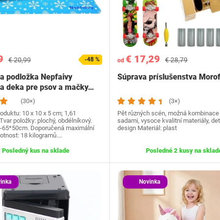
9
€ 17,29
€ 20,99
-48 %
€ 28,79
od
a podložka Nepfaivy
Súprava príslušenstva Moro
a deka pre psov a mačky…
(30×)
(3×)
duktu: 10 x 10 x 5 cm; 1,61
Pět různých scén, možná kombinace 
Tvar položky: plochý, obdélníkový.
sadami, vysoce kvalitní materiály, det
M-65*50cm. Doporučená maximální
design Materiál: plast
otnost: 18 kilogramů.…
Posledný kus na sklade
Posledné 2 kusy na sklad
inka
Novinka