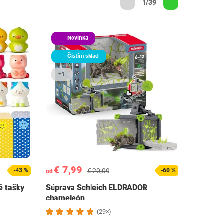
1/39
Novinka
Čistím sklad
+1
€ 7,99
-43 %
€ 20,09
-60 %
od
é tašky
Súprava Schleich ELDRADOR
chameleón
(29×)