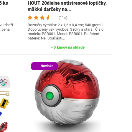
8 ks
HOUT 20dielne antistresové loptičky,
mäkké darčeky na…
(11×)
vu zboží
Rozměry výrobku: 2 x 1,6 x 0,4 cm; 540 gramů.
: pěna
Doporučený věk výrobce: 3 roky a starší. Číslo
modelu: PSB001. Model: PSB001. Potřebné
baterie: Ne. Součástí…
> 5 kusov na sklade
Novinka