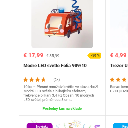
€ 17,99
€ 4,99
€ 35,99
-50 %
Modré LED svetlo Folia 989/10
Trezor 
(2×)
10 ks – Přesné množství ověřte ve stavu zboží
Barva: čern
Modrá LED světla s blikajícím efektem,
DZCQG Mini
frekvence blikání 3,4 Hz Obsah: 10 modrých
LED světel, průměr cca 3 cm…
Posledný kus na sklade
Novinka
Firs