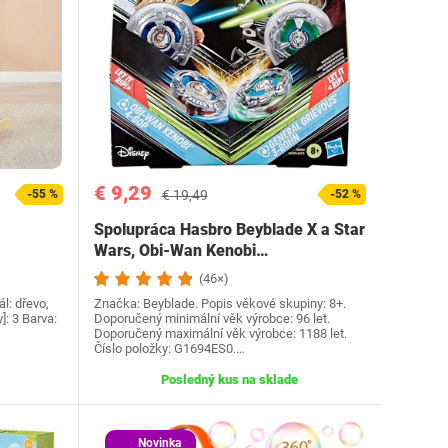
€ 9,29
-55 %
€ 19,49
-52 %
Spolupráca Hasbro Beyblade X a Star
Wars, Obi-Wan Kenobi…
(46×)
ál: dřevo,
Značka: Beyblade. Popis věkové skupiny: 8+.
]: 3 Barva:
Doporučený minimální věk výrobce: 96 let.
Doporučený maximální věk výrobce: 1188 let.
Číslo položky: G1694ES0.…
Posledný kus na sklade
Novinka