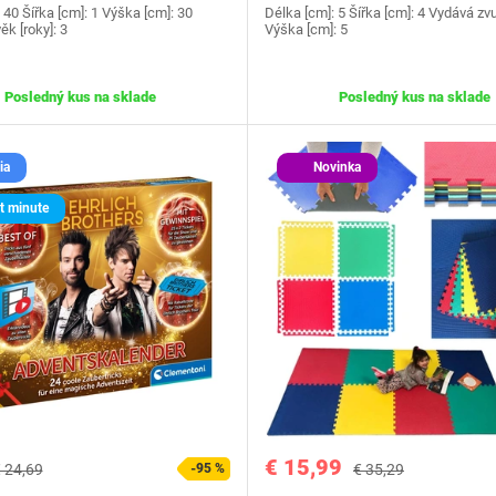
 40 Šířka [cm]: 1 Výška [cm]: 30
Délka [cm]: 5 Šířka [cm]: 4 Vydává zv
ěk [roky]: 3
Výška [cm]: 5
Posledný kus na sklade
Posledný kus na sklade
ia
Novinka
t minute
€ 15,99
 24,69
-95 %
€ 35,29