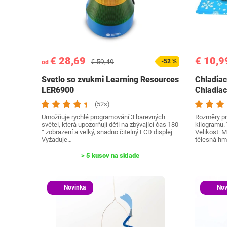
€ 28,69
€ 10,9
€ 59,49
-52 %
od
Svetlo so zvukmi Learning Resources
Chladiac
LER6900
Chladiac
(52×)
Umožňuje rychlé programování 3 barevných
Rozměry pro
světel, která upozorňují děti na zbývající čas 180
kilogramu. 
° zobrazení a velký, snadno čitelný LCD displej
Velikost: 
Vyžaduje…
tělesná hm
> 5 kusov na sklade
Novinka
Nov