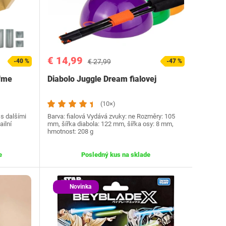
€ 14,99
-40 %
€ 27,99
-47 %
fme
Diabolo Juggle Dream fialovej
(10×)
s dalšími
Barva: fialová Vydává zvuky: ne Rozměry: 105
ailní
mm, šířka diabola: 122 mm, šířka osy: 8 mm,
hmotnost: 208 g
e
Posledný kus na sklade
Novinka