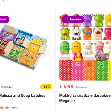
inka
Novinka
€ 6,99
€ 22,49
-62 %
€ 12,29
elissa and Doug Latches
Mäkké zvieratká + darčekov
Megaser
(99+)