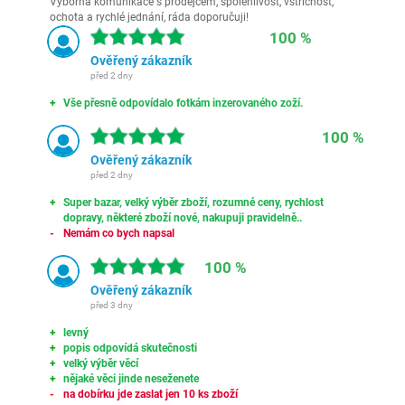
Výborná komunikace s prodejcem, spolehlivost, vstřícnost,
ochota a rychlé jednání, ráda doporučuji!
100 %
Ověřený zákazník
před 2 dny
Vše přesně odpovídalo fotkám inzerovaného zoží.
100 %
Ověřený zákazník
před 2 dny
Super bazar, velký výběr zboží, rozumné ceny, rychlost
dopravy, některé zboží nové, nakupuji pravidelně..
Nemám co bych napsal
100 %
Ověřený zákazník
před 3 dny
levný
popis odpovídá skutečnosti
velký výběr věcí
nějaké věci jinde neseženete
na dobírku jde zaslat jen 10 ks zboží