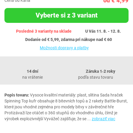
od € 4,99
Cena od Karla
Vyberte si z 3 variant
Posledné 3 varianty na sklade
U Vás 11. 8. - 12. 8.
Dodanie od € 5,99, zdarma pri nákupe nad € 60
Možnosti dopravy a platby
14 dní
Záruka 1‐2 roky
na vrátenie
podľa stavu tovaru
Popis tovaru:
Vysoce kvalitní materiály: plast, slitina Sada hraček
Spinning Top kufr obsahuje 8 bitevních topů a 2 rakety Battle-Burst,
které jsou vhodné zejména pro modely bitvy v závěrečné hře
Protizávaží lze otáčet o 360 stupňů do vhodného úhlu, čímž je
výrobek explozivnější Vyvážeč zajišťuje, že se
...
zobraziť viac