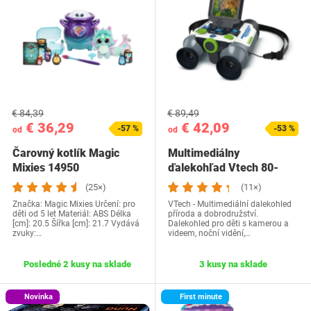
€ 84,39
€ 89,49
€ 36,29
€ 42,09
-57 %
-53 %
od
od
Čarovný kotlík Magic
Multimediálny
Mixies ‎14950
ďalekohľad Vtech 80-
618622
(25×)
(11×)
Značka: Magic Mixies Určení: pro
VTech - Multimediální dalekohled
děti od 5 let Materiál: ABS Délka
příroda a dobrodružství.
[cm]: 20.5 Šířka [cm]: 21.7 Vydává
Dalekohled pro děti s kamerou a
zvuky:…
videem, noční vidění,…
Posledné 2 kusy na sklade
3 kusy na sklade
Novinka
First minute