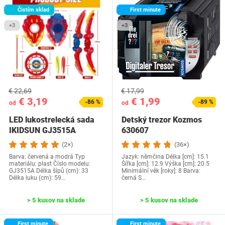
Čistím sklad
First minute
+3
+3
€ 22,69
€ 17,99
€ 3,19
€ 1,99
-86 %
-89 %
od
od
LED lukostrelecká sada
Detský trezor Kozmos
IKIDSUN GJ3515A
630607
(2×)
(36×)
Barva: červená a modrá Typ
Jazyk:‎ němčina Délka [cm]: 15.1
materiálu: plast Číslo modelu:
Šířka [cm]: 12.9 Výška [cm]: 20.5
‎GJ3515A Délka šípů (cm): 33
Minimální věk [roky]: 8 Barva:
Délka luku (cm): 59…
černá S…
> 5 kusov na sklade
> 5 kusov na sklade
First minute
First minute