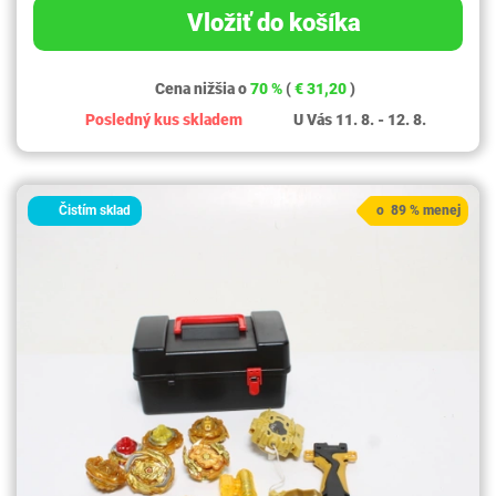
Vložiť do košíka
Cena nižšia o
70 %
(
€ 31,20
)
Posledný kus skladem
U Vás 11. 8. - 12. 8.
Čistím sklad
o 89 % menej