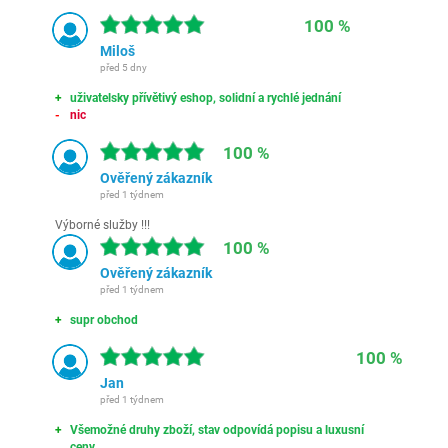
100 %
Miloš
před 5 dny
uživatelsky přívětivý eshop, solidní a rychlé jednání
nic
100 %
Ověřený zákazník
před 1 týdnem
Výborné služby !!!
100 %
Ověřený zákazník
před 1 týdnem
supr obchod
100 %
Jan
před 1 týdnem
Všemožné druhy zboží, stav odpovídá popisu a luxusní
ceny.