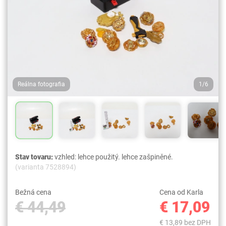
Reálna fotografia
1/6
Stav tovaru:
vzhled: lehce použitý. lehce zašpiněné.
(varianta 7528894)
Bežná cena
Cena od Karla
€ 44,49
€ 17,09
€ 13,89 bez DPH