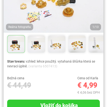
Reálna fotografia
1/13
Stav tovaru:
vzhled: lehce použitý. vytahaná šňůrka která se
nevrací úplně.
(varianta 6507413)
Bežná cena
Cena od Karla
€ 44,49
€ 4,99
€ 4,06 bez DPH
Vložiť do košíka