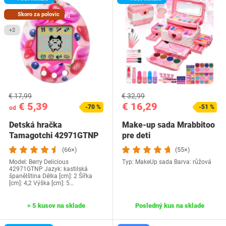
Skoro za polovic
+2
€ 17,99
€ 32,99
€ 5,39
€ 16,29
-70 %
-51 %
od
Detská hračka
Make-up sada Mrabbitoo
Tamagotchi 42971GTNP
pre deti
(66×)
(55×)
Model: ‎Berry Delicious
Typ: MakeUp sada Barva: růžová
42971GTNP Jazyk:‎ kastilská
španělština Délka [cm]: 2 Šířka
[cm]: 4,2 Výška [cm]: 5…
> 5 kusov na sklade
Posledný kus na sklade