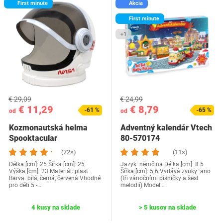
First minute
Akcia
First minute
+1
€ 29,09
€ 24,99
€ 11,29
€ 8,79
-61 %
-65 %
od
od
Kozmonautská helma
Adventný kalendár Vtech
Spooktacular
80-570174
(72×)
(11×)
Délka [cm]: 25 Šířka [cm]: 25
Jazyk: němčina Délka [cm]: 8.5
Výška [cm]: 23 Materiál: plast
Šířka [cm]: 5.6 Vydává zvuky: ano
Barva: bílá, černá, červená Vhodné
(tři vánočními písničky a šest
pro děti 5 -…
melodií) Model:…
4 kusy na sklade
> 5 kusov na sklade