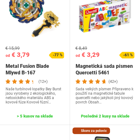
€ 15,99
€ 8,49
€ 3,79
€ 3,29
-77 %
-61 %
od
od
Metal Fusion Blade
Magnetická sada písmen
Mlywd B-167
Quercetti 5461
(12×)
(42×)
Naše turbínové lopatky Bey Burst
Sada velkých písmen Připraveno k
jsou vyrobeny z ekologického,
použití na magnetické tabule
netoxického materiálu ABS a
quercetti nebo jakýkoli jiný kovový
kovové fúze Kovové fúzní…
povrch Obsah…
> 5 kusov na sklade
Posledné 2 kusy na sklade
Skoro za polovic