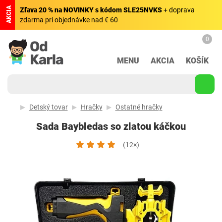
AKCIA
Zľava 20 % na NOVINKY s kódom SLE25NVKS
+ doprava
zdarma pri objednávke nad € 60
0
MENU
AKCIA
KOŠÍK
Detský tovar
Hračky
Ostatné hračky
Sada Baybledas so zlatou káčkou
(12×)