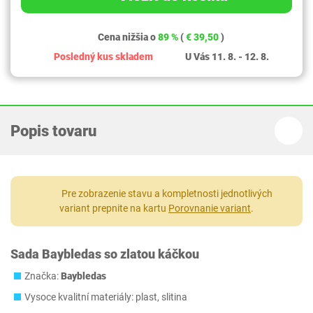
Cena nižšia o
89 %
(
€ 39,50
)
Posledný kus skladem
U Vás 11. 8. - 12. 8.
Popis tovaru
Pre zobrazenie stavu a kompletnosti jednotlivých
variant prepnite na kartu
Porovnanie variant
.
Sada Baybledas so zlatou káčkou
Značka:
Baybledas
Vysoce kvalitní materiály: plast, slitina