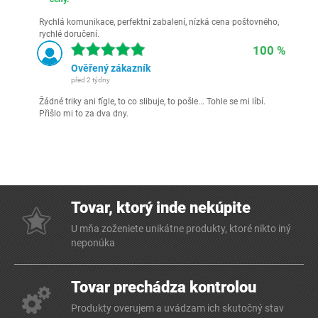
Rychlá komunikace, perfektní zabalení, nízká cena poštovného,
rychlé doručení.
100 %
Ověřený zákazník
před 2 týdny
Žádné triky ani fígle, to co slibuje, to pošle... Tohle se mi líbí.
Přišlo mi to za dva dny.
Tovar, ktorý inde nekúpite
U mňa zoženiete unikátne produkty, ktoré nikto iný
neponúka
Tovar prechádza kontrolou
Produkty overujem a uvádzam ich skutočný stav