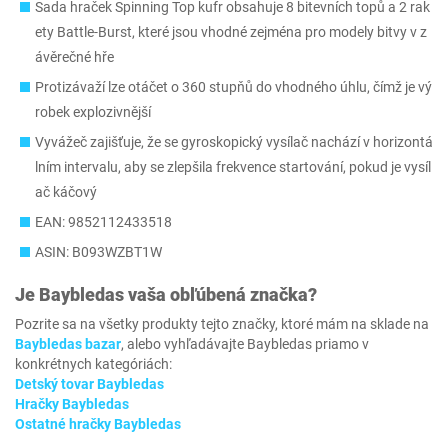
Sada hraček Spinning Top kufr obsahuje 8 bitevních topů a 2 rak
ety Battle-Burst, které jsou vhodné zejména pro modely bitvy v z
ávěrečné hře
Protizávaží lze otáčet o 360 stupňů do vhodného úhlu, čímž je vý
robek explozivnější
Vyvážeč zajišťuje, že se gyroskopický vysílač nachází v horizontá
lním intervalu, aby se zlepšila frekvence startování, pokud je vysíl
ač káčový
EAN: 9852112433518
ASIN: B093WZBT1W
Je
Baybledas
vaša obľúbená značka?
Pozrite sa na všetky produkty tejto značky, ktoré mám na sklade na
Baybledas bazar
, alebo vyhľadávajte Baybledas priamo v
konkrétnych kategóriách:
Detský tovar Baybledas
Hračky Baybledas
Ostatné hračky Baybledas