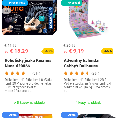
First minute
Výpredaj
+3
€ 41,99
€ 26,99
€ 13,29
€ 9,19
-68 %
-66 %
od
od
Robotický ježko Kosmos
Adventný kalendár
Nuna 620066
Gabby's Dollhouse
(31×)
(28×)
Délka [cm]: 41 Šířka [cm]: 8 Výška
Délka [cm]: 41 Šířka [cm]: 28.3
[cm]: 29 Vhodné pro děti ve věku:
Vydává zvuky: ne Výška [cm]: 5.4
8-12 let Vysoce kvalitní
Minimální věk [roky]: 3 24 hraček
modelářská sada…
s…
> 5 kusov na sklade
4 kusy na sklade
Akcia
Akcia