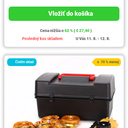
Vložiť do košíka
Cena nižšia o
62 %
(
€ 27,40
)
Posledný kus skladem
U Vás 11. 8. - 12. 8.
Čistím sklad
o 70 % menej