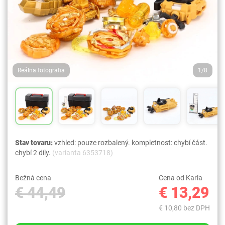
Reálna fotografia
1/8
Stav tovaru:
vzhled: pouze rozbalený. kompletnost: chybí část.
chybí 2 díly.
(varianta 6353718)
Bežná cena
Cena od Karla
€ 44,49
€ 13,29
€ 10,80 bez DPH