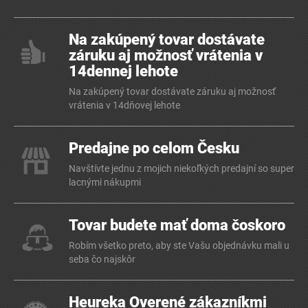
Na zakúpený tovar dostávate
záruku aj možnosť vrátenia v
14dennej lehote
Na zakúpený tovar dostávate záruku aj možnosť
vrátenia v 14dňovej lehote
Predajne po celom Česku
Navštívte jednu z mojich niekoľkých predajní so super
lacnými nákupmi
Tovar budete mať doma čoskoro
Robím všetko preto, aby ste Vašu objednávku mali u
seba čo najskôr
Heureka Overené zákazníkmi