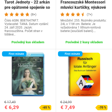
Tarot Jednoty - 22 arkán
Francouzské Montessori
pre opätovné spojenie so
mluvicí kartičky, výukové
sebou…
kartičky…
(8×)
(7×)
Číslo ASIN: B087647NF7.
Množství: 255. Rozměry produktu:
Vydavatel: TANA. Datum vydání:
24L x 11W cm. Baterie: Je
24. září 2020. Jazyk:
vyžadována 1 lithium-iontová
francouzština. Počet stran v
baterie (součástí balení).…
tištěné…
Posledný kus skladem
Posledné 2 kusy skladem
First minute
First minute
€ 17,49
€ 24,99
€ 6,29
€ 7,49
-65 %
-70 %