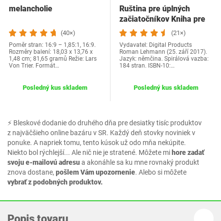
melancholie
Ruština pre úplných
začiatočníkov Kniha pre
samoukov:…
(40×)
(21×)
Poměr stran: 16:9 – 1,85:1, 16:9.
Vydavatel: Digital Products
Rozměry balení: 18,03 x 13,76 x
Roman Lehmann (25. září 2017).
1,48 cm; 81,65 gramů Režie: Lars
Jazyk: němčina. Spirálová vazba:
Von Trier. Formát…
184 stran. ISBN-10:…
Posledný kus skladem
Posledný kus skladem
⚡ Bleskové dodanie do druhého dňa pre desiatky tisíc produktov
z najväčšieho online bazáru v SR. Každý deň stovky noviniek v
ponuke. A napriek tomu, tento kúsok už odo mňa nekúpite.
Niekto bol rýchlejší... Ale nič nie je stratené. Môžete mi
hore zadať
svoju e-mailovú adresu
a akonáhle sa ku mne rovnaký produkt
znova dostane,
pošlem Vám upozornenie
. Alebo si môžete
vybrať z podobných produktov.
Popis tovaru