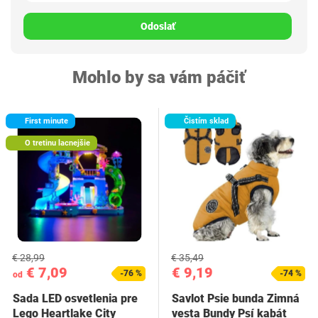
Odoslať
Mohlo by sa vám páčiť
First minute
Čistím sklad
O tretinu lacnejšie
€ 28,99
€ 35,49
€ 7,09
€ 9,19
-76 %
-74 %
od
Sada LED osvetlenia pre
Savlot Psie bunda Zimná
Lego Heartlake City
vesta Bundy Psí kabát