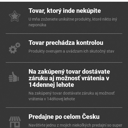
Tovar, ktorý inde nekúpite
U mňa zoženiete unikátne produkty, ktoré nikto iný
neponúka
Tovar prechádza kontrolou
Produkty overujem a uvádzam ich skutočný stav
Na zakúpený tovar dostávate
záruku aj možnosť vrátenia v
14dennej lehote
Na zakúpený tovar dostávate záruku aj možnosť
vrátenia v 14dňovej lehote
Predajne po celom Česku
Navštívte jednu z mojich niekoľkých predajní so super