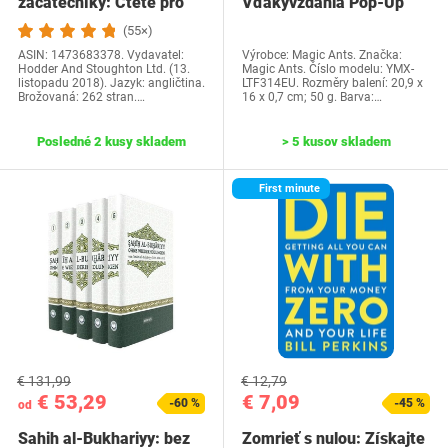
začátečníky: Čtěte pro
Vďakyvzdania Pop-Up
radost na své…
priania -…
(55×)
ASIN: 1473683378. Vydavatel:
Výrobce: Magic Ants. Značka:
Hodder And Stoughton Ltd. (13.
Magic Ants. Číslo modelu: YMX-
listopadu 2018). Jazyk: angličtina.
LTF314EU. Rozměry balení: 20,9 x
Brožovaná: 262 stran.…
16 x 0,7 cm; 50 g. Barva:…
Posledné 2 kusy skladem
> 5 kusov skladem
First minute
€ 131,99
€ 12,79
€ 53,29
€ 7,09
-60 %
-45 %
od
Sahih al-Bukhariyy: bez
Zomrieť s nulou: Získajte