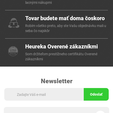
lacnými nákupmi
Tovar budete mať doma čoskoro
Robím všetko preto, aby ste Vašu objednávku mali u
seba čo najskôr
Heureka Overené zákazníkmi
Som držiteľom prestížneho certifikátu Overené
zákazníkmi
Newsletter
Odoslať