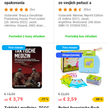
opakovania
zo svojich peňazí a
života…
(5×)
(95×)
Vydavatel: ShayLa Darulkitab
Vydavatel: Mariner; Reprint Edition
Publishing House; První vydání
(4. května 2021). Jazyk:
(26. června 2022). Jazyk:
angličtina. Brožovaná: 240 stran.
němčina. Vázaná: 2882 stran.…
ISBN-10: 0358567092.…
Posledné 2 kusy skladem
Posledný kus skladem
First minute
First minute
Megavýpredaj
€ 15,99
€ 22,09
€ 3,79
€ 2,59
-77 %
-88 %
od
od
Taktická medicína. TCCC
Bežné francúzske flash