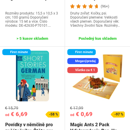
Water Park…
Psí sveter…
(96×)
Rozměry produktu: 15,5 x 10,5 x 3
Druhy zvířat: Kočky, psi.
cm; 100 gramů Doporučení
Doporučení plemene: Velikosti
výrobce: 15 let a více. Číslo
všech plemen. Doporučený věk:
modelu: DE-42630-P70101.…
Všechny životní fáze. Rozměry…
> 5 kusov skladem
Posledný kus skladem
First minute
First minute
Megavýpredaj
Všetko za € 1
€ 15,79
€ 17,99
€ 6,69
€ 0,69
-58 %
-97 %
od
od
Povídky v němčině pro
Magic Ants 2 Pack