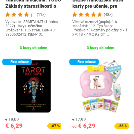
Základy starostlivosti o
karty pre učenie, pre
zranených…
batoľatá, 1 2…
(11×)
(48×)
Vydavatel: SPARTANAT (1. ledna
Věkové rozmezí (popis): 1-6.
2022). Jazyk: němčina.
Množství: 112. Typ školy:
Brožovaná: 136 stran. ISBN-10:
Předškolní. Rozměry položky d x š
3950532412. ISBN-13:…
x v: 18 x 4,9 x 9,9 cm.…
3 kusy skladem
3 kusy skladem
First minute
First minute
€ 19,09
€ 17,99
€ 6,29
€ 6,29
-67 %
-66 %
od