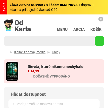
AKCIA
Zľava 20 % na NOVINKY s kódom 8SRPNOVS
+ doprava
zdarma pri objednávke nad € 60
0
MENU
AKCIA
KOŠÍK
Knihy, zábava, médiá
Knihy
Dievča, ktoré nikomu nechýbalo
€ 14,19