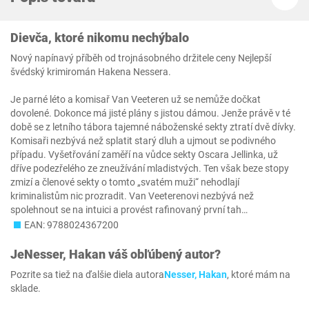
Dievča, ktoré nikomu nechýbalo
Nový napínavý příběh od trojnásobného držitele ceny Nejlepší
švédský krimiromán Hakena Nessera.
Je parné léto a komisař Van Veeteren už se nemůže dočkat
dovolené. Dokonce má jisté plány s jistou dámou. Jenže právě v té
době se z letního tábora tajemné náboženské sekty ztratí dvě dívky.
Komisaři nezbývá než splatit starý dluh a ujmout se podivného
případu. Vyšetřování zaměří na vůdce sekty Oscara Jellinka, už
dříve podezřelého ze zneužívání mladistvých. Ten však beze stopy
zmizí a členové sekty o tomto „svatém muži“ nehodlají
kriminalistům nic prozradit. Van Veeterenovi nezbývá než
spolehnout se na intuici a provést rafinovaný první tah…
EAN: 9788024367200
Je
Nesser, Hakan
váš obľúbený autor?
Pozrite sa tiež na ďalšie diela autora
Nesser, Hakan
, ktoré mám na
sklade.