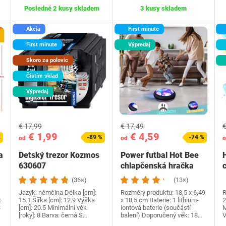
Posledné 2 kusy skladem
3 kusy skladem
Akcia
First minute
First minute
Výpredaj
Skoro za polovic
Čistím sklad
Výpredaj
€ 17,99
€ 17,49
€
€ 1,99
€ 4,59
%
-89 %
-74 %
od
od
o
a
Detský trezor Kozmos
Power futbal Hot Bee
630607
chlapčenská hračka
(36×)
(13×)
Jazyk:‎ němčina Délka [cm]:
Rozměry produktu: ‎18,5 x 6,49
R
:
15.1 Šířka [cm]: 12.9 Výška
x 18,5 cm Baterie: ‎1 lithium-
2
3
[cm]: 20.5 Minimální věk
iontová baterie (součástí
M
[roky]: 8 Barva: černá S…
balení) Doporučený věk: ‎18…
V