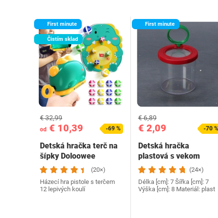
First minute
First minute
Čistím sklad
€ 32,99
€ 6,89
€ 10,39
€ 2,09
-69 %
-70 
od
Detská hračka terč na
Detská hračka
šípky Doloowee
plastová s vekom
(20×)
(24×)
Házecí hra pistole s terčem
Délka [cm]: 7 Šířka [cm]: 7
12 lepivých koulí
Výška [cm]: 8 Materiál: plast