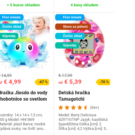
> 5 kusov skladem
4 kusy skladem
First minute
First minute
Čistím sklad
Skoro za polovic
Výpredaj
Čistím sklad
Výpredaj
 14,99
€ 17,99
€ 4,99
€ 5,39
-67 %
-70 %
d
od
Hračka Jiosdo do vody
Detská hračka
chobotnice so svetlom
Tamagotchi
42971GTNP
(66×)
ozměry: ‎14 x 14 x 7,5 cm;
Model: ‎Berry Delicious
00 g Model: ‎HN1869
42971GTNP Jazyk:‎ kastilská
ateriál: plast Barva: modrá
španělština Délka [cm]: 2
ydává zvuky: ne Svítí: ano…
Šířka [cm]: 4,2 Výška [cm]: 5…