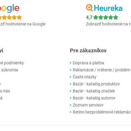
4,7
ziť hodnotenie na Google
Zobraziť hodnotenie na 
vi
Pre zákazníkov
é podmienky
Doprava a platba
 súkromia
Reklamácie / vrátenie / problém
Časté otázky
e
Bazár - katalóg produktov
 o nás
Bazár - katalóg značiek
iá
Bazár - katalóg autorov
Zoznam servisov
Retino bezproblémové reklamác