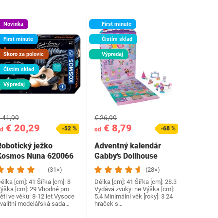
Novinka
First minute
First minute
Čistím sklad
Skoro za polovic
Výpredaj
Čistím sklad
Výpredaj
 41,99
€ 26,99
€ 20,29
€ 8,79
-52 %
-68 %
d
od
Robotický ježko
Adventný kalendár
Kosmos Nuna 620066
Gabby's Dollhouse
(31×)
(28×)
élka [cm]: 41 Šířka [cm]: 8
Délka [cm]: 41 Šířka [cm]: 28.3
ýška [cm]: 29 Vhodné pro
Vydává zvuky: ne Výška [cm]:
ěti ve věku: 8-12 let Vysoce
5.4 Minimální věk [roky]: 3 24
valitní modelářská sada…
hraček s…