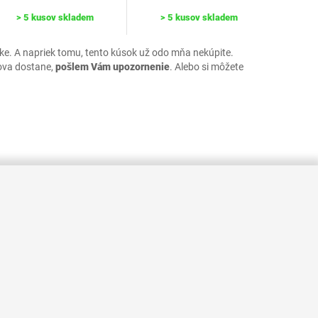
> 5 kusov skladem
> 5 kusov skladem
uke. A napriek tomu, tento kúsok už odo mňa nekúpite.
ova dostane,
pošlem Vám upozornenie
. Alebo si môžete