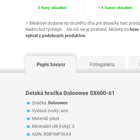
3 kusy skladem
> 5 kusov skladem
⚡ Bleskové dodanie do druhého dňa pre desiatky tisíc prod
Niekto bol rýchlejší... Ale nič nie je stratené. Môžete mi
hore 
vybrať z podobných produktov.
Popis tovaru
Fotogaléria
Detská hračka Doloowee SX600-61
Značka:
Doloowee
Vydává zvuky: ano
Materiál: plast
Minimální věk [roky]: 3
ASIN: B0BYMP5KX4