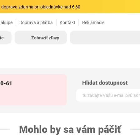
 doprava zdarma pri objednávke nad € 60
nákupe
Doprava a platba
Kontakt
Reklamácie
ie
Zobraziť zľavy
00-61
Mohlo by sa vám páčiť