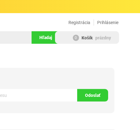
Registrácia
Prihlásenie
Hľadaj
Košík
prázdny
0
970759
Odoslať