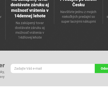
dostávate záruku aj
Česku
možnosť vrátenia v
Navštívte jednu z mojich
14dennej lehote
v
niekoľkých predajní so
super lacnými nákupmi
Na zakúpený tovar
dostávate záruku aj
možnosť vrátenia v
14dňovej lehote
er
Odos
ky,
ľavy