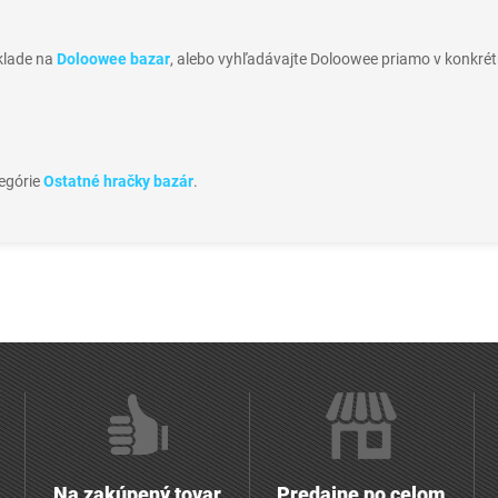
sklade na
Doloowee bazar
, alebo vyhľadávajte Doloowee priamo v konkrét
tegórie
Ostatné hračky bazár
.
Na zakúpený tovar
Predajne po celom