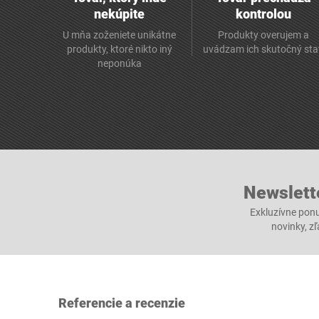
nekúpite
kontrolou
U mňa zoženiete unikátne
Produkty overujem a
produkty, ktoré nikto iný
uvádzam ich skutočný sta
neponúka
Newslett
Exkluzívne ponu
novinky, z
Referencie a recenzie