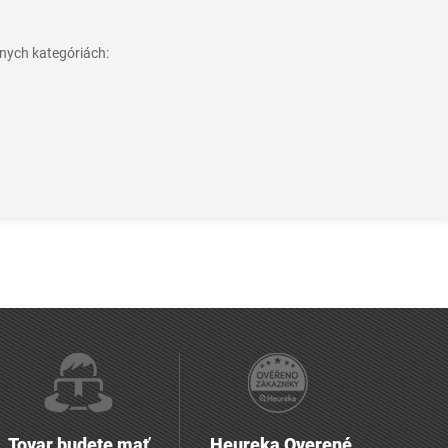
nych kategóriách:
Tovar budete mať
Heureka Overené