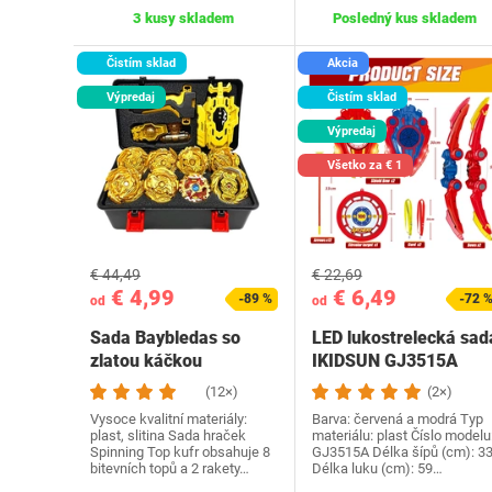
3 kusy skladem
Posledný kus skladem
Čistím sklad
Akcia
Výpredaj
Čistím sklad
Výpredaj
Všetko za € 1
€ 44,49
€ 22,69
€ 4,99
€ 6,49
-89 %
-72 
od
od
Sada Baybledas so
LED lukostrelecká sad
zlatou káčkou
IKIDSUN GJ3515A
(12×)
(2×)
Vysoce kvalitní materiály:
Barva: červená a modrá Typ
plast, slitina Sada hraček
materiálu: plast Číslo modelu
Spinning Top kufr obsahuje 8
‎GJ3515A Délka šípů (cm): 3
bitevních topů a 2 rakety…
Délka luku (cm): 59…