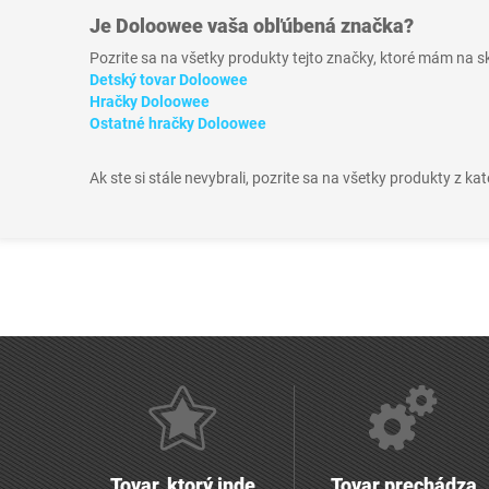
Je
Doloowee
vaša obľúbená značka?
Pozrite sa na všetky produkty tejto značky, ktoré mám na 
Detský tovar Doloowee
Hračky Doloowee
Ostatné hračky Doloowee
Ak ste si stále nevybrali, pozrite sa na všetky produkty z ka
Tovar, ktorý inde
Tovar prechádza