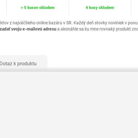
> 5 kusov skladem
4 kusy skladem
uktov z najväčšieho online bazáru v SR. Každý deň stovky noviniek v pon
zadať svoju e-mailovú adresu
a akonáhle sa ku mne rovnaký produkt zn
Dotaz k produktu