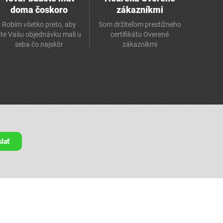
doma čoskoro
zákazníkmi
Robím všetko preto, aby
Som držiteľom prestížneho
ste Vašu objednávku mali u
certifikátu Overené
seba čo najskôr
zákazníkmi
lať