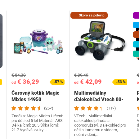
Skoro za polovic
€ 84,39
€ 89,49
€
€ 36,29
€ 42,09
%
-57 %
-53 %
od
od
o
Čarovný kotlík Magic
Multimediálny
Mixies ‎14950
ďalekohľad Vtech 80-
618622
(25×)
(11×)
Značka: Magic Mixies Určení:
VTech - Multimediální
D
pro děti od 5 let Materiál: ABS
dalekohled příroda a
V
Délka [cm]: 20.5 Šířka [cm]:
dobrodružství. Dalekohled pro
d
21.7 Vydává zvuky:…
děti s kamerou a videem,
k
noční vidění,…