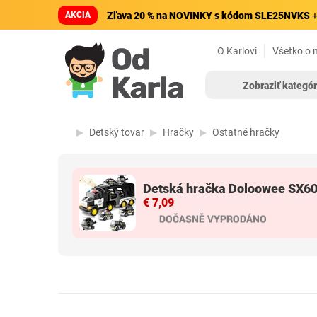
AKCIA
Zľava 20 % na NOVINKY s kódom SLE25NVKS
+
O Karlovi
Všetko o 
Zobraziť kategór
Detský tovar
Hračky
Ostatné hračky
Detská hračka Doloowee SX6
€ 7,09