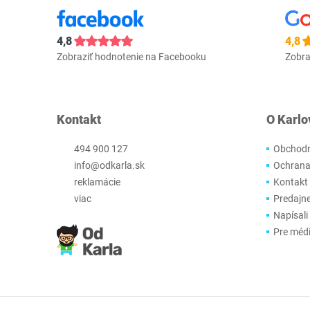
4,8
4,8
Zobraziť hodnotenie na Facebooku
Zobra
Kontakt
O Karlo
494 900 127
Obchodn
info@odkarla.sk
Ochrana
reklamácie
Kontakt
viac
Predajn
Napísali
Pre méd