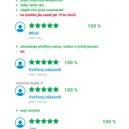
popis odpovídá skutečnosti
velký výběr věcí
nějaké věci jinde neseženete
na dobírku jde zaslat jen 10 ks zboží
100 %
Miloš
před 5 dny
uživatelsky přívětivý eshop, solidní a rychlé jednání
nic
100 %
Ověřený zákazník
před 1 týdnem
Výborné služby !!!
100 %
Ověřený zákazník
před 1 týdnem
supr obchod
100 %
Jan