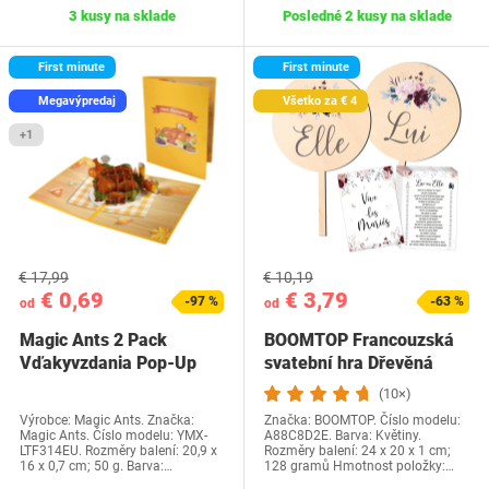
3 kusy na sklade
Posledné 2 kusy na sklade
First minute
First minute
Megavýpredaj
Všetko za € 4
+1
€ 17,99
€ 10,19
€ 0,69
€ 3,79
-97 %
-63 %
od
od
Magic Ants 2 Pack
BOOMTOP Francouzská
Vďakyvzdania Pop-Up
svatební hra Dřevěná
priania -…
cedulka a kvízové…
(10×)
Výrobce: Magic Ants. Značka:
Značka: BOOMTOP. Číslo modelu:
Magic Ants. Číslo modelu: YMX-
A88C8D2E. Barva: Květiny.
LTF314EU. Rozměry balení: 20,9 x
Rozměry balení: 24 x 20 x 1 cm;
16 x 0,7 cm; 50 g. Barva:…
128 gramů Hmotnost položky:…