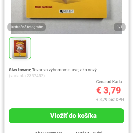
Ilustračné fotografie
1/1
Stav tovaru:
Tovar vo výbornom stave, ako nový.
(varianta 2357452)
Cena od Karla
€ 3,79
€ 3,79 bez DPH
Vložiť do košíka