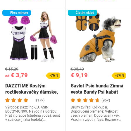
First minute
Čistím sklad
€ 15,29
€ 35,49
€ 3,79
€ 9,19
-76 %
-74 %
od
DAZZTIME Kostým
Savlot Psie bunda Zimná
roztlieskavačky dámske,
vesta Bundy Psí kabát
kostým…
Psí sveter…
(17×)
(96×)
Výrobce: Dazzling-EU. ASIN:
Druhy zvířat: Kočky, psi.
B0CQY4CN99. Návod na údržbu:
Doporučení plemene: Velikosti
Prát v pračce (studená voda), sušit
všech plemen. Doporučený věk:
v sušičce (nízká teplota),…
Všechny životní fáze. Rozměry…