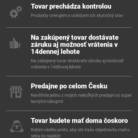
Tovar prechádza kontrolou
Produkty overujem a uvádzam ich skutočný stav
Na zakúpený tovar dostávate
záruku aj možnosť vrátenia v
14dennej lehote
Na zakúpený tovar dostávate záruku aj možnosť
vrátenia v 14dňovej lehote
Predajne po celom Česku
Navštívte jednu z mojich niekoľkých predajní so super
lacnými nákupmi
Tovar budete mať doma čoskoro
Robím všetko preto, aby ste Vašu objednávku mali u
seba čo najskôr