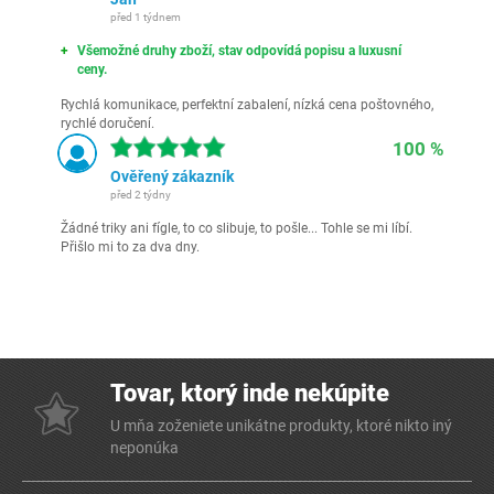
před 1 týdnem
Všemožné druhy zboží, stav odpovídá popisu a luxusní
ceny.
Rychlá komunikace, perfektní zabalení, nízká cena poštovného,
rychlé doručení.
100 %
Ověřený zákazník
před 2 týdny
Žádné triky ani fígle, to co slibuje, to pošle... Tohle se mi líbí.
Přišlo mi to za dva dny.
Tovar, ktorý inde nekúpite
U mňa zoženiete unikátne produkty, ktoré nikto iný
neponúka