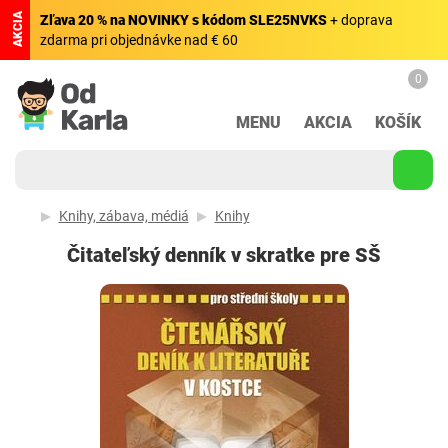
AKCIA
Zľava 20 % na NOVINKY s kódom SLE25NVKS
+ doprava
zdarma pri objednávke nad € 60
0
MENU
AKCIA
KOŠÍK
Knihy, zábava, médiá
Knihy
Čitateľský denník v skratke pre SŠ