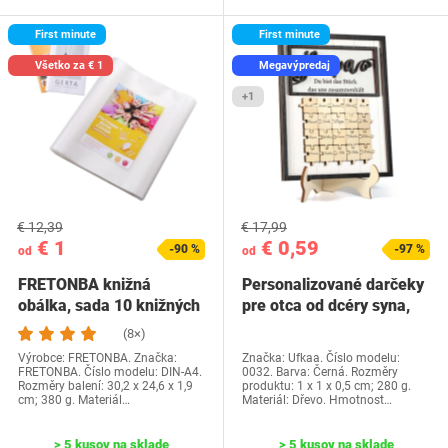
First minute
First minute
Všetko za € 1
Megavýpredaj
+1
€ 12,39
€ 17,99
€ 1
€ 0,59
-90 %
-97 %
od
od
FRETONBA knižná
Personalizované darčeky
obálka, sada 10 knižných
pre otca od dcéry syna,
dosiek, priehľadné…
Ufkaa…
(8×)
Výrobce: FRETONBA. Značka:
Značka: Ufkaa. Číslo modelu:
FRETONBA. Číslo modelu: DIN-A4.
0032. Barva: Černá. Rozměry
Rozměry balení: 30,2 x 24,6 x 1,9
produktu: 1 x 1 x 0,5 cm; 280 g.
cm; 380 g. Materiál…
Materiál: Dřevo. Hmotnost…
> 5 kusov na sklade
> 5 kusov na sklade