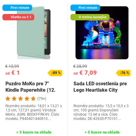
First minute
First minute
Všetko za € 1
O tretinu lacnejšie
€ 10,99
€ 28,99
€ 1
€ 7,09
-89 %
-76 %
od
od
Puzdro MoKo pre 7"
Sada LED osvetlenia pre
Kindle Paperwhite (12.
Lego Heartlake City
generácia-2024) a…
Water Park…
(75×)
Rozměry produktu: 18,01 x 13,21 x
Rozměry produktu: 15,5 x 10,5 x 3
1,5 cm; 127,01 gramů Výrobce:
cm; 100 gramů Doporučení
MoKo. ASIN: B0DKFFRK4V. Číslo
výrobce: 15 let a více. Číslo
modelu: P840401440810.…
modelu: DE-42630-P70101.…
> 5 kusov na sklade
> 5 kusov na sklade