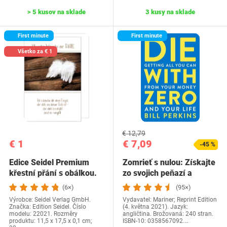
> 5 kusov na sklade
3 kusy na sklade
First minute
First minute
Všetko za € 1
€ 12,79
€ 1
€ 7,09
-45 %
Edice Seidel Premium
Zomrieť s nulou: Získajte
křestní přání s obálkou.
zo svojich peňazí a
Přání ke křtu…
života…
(6×)
(95×)
Výrobce: Seidel Verlag GmbH.
Vydavatel: Mariner; Reprint Edition
Značka: Edition Seidel. Číslo
(4. května 2021). Jazyk:
modelu: 22021. Rozměry
angličtina. Brožovaná: 240 stran.
produktu: 11,5 x 17,5 x 0,1 cm;
ISBN-10: 0358567092.…