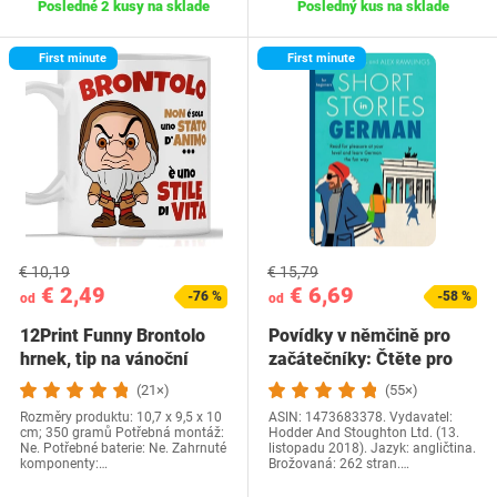
Posledné 2 kusy na sklade
Posledný kus na sklade
First minute
First minute
€ 10,19
€ 15,79
€ 2,49
€ 6,69
-76 %
-58 %
od
od
12Print Funny Brontolo
Povídky v němčině pro
hrnek, tip na vánoční
začátečníky: Čtěte pro
dárek a…
radost na své…
(21×)
(55×)
Rozměry produktu: 10,7 x 9,5 x 10
ASIN: 1473683378. Vydavatel:
cm; 350 gramů Potřebná montáž:
Hodder And Stoughton Ltd. (13.
Ne. Potřebné baterie: Ne. Zahrnuté
listopadu 2018). Jazyk: angličtina.
komponenty:…
Brožovaná: 262 stran.…