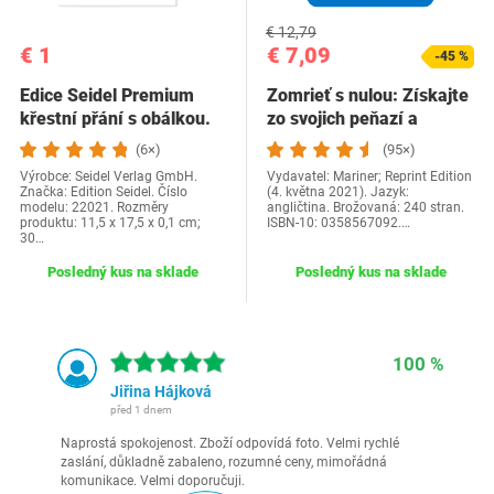
€ 12,79
€ 1
€ 7,09
-45 %
Edice Seidel Premium
Zomrieť s nulou: Získajte
křestní přání s obálkou.
zo svojich peňazí a
Přání ke křtu…
života…
(6×)
(95×)
Výrobce: Seidel Verlag GmbH.
Vydavatel: Mariner; Reprint Edition
Značka: Edition Seidel. Číslo
(4. května 2021). Jazyk:
modelu: 22021. Rozměry
angličtina. Brožovaná: 240 stran.
produktu: 11,5 x 17,5 x 0,1 cm;
ISBN-10: 0358567092.…
30…
Posledný kus na sklade
Posledný kus na sklade
100 %
Jiřina Hájková
před 1 dnem
Naprostá spokojenost. Zboží odpovídá foto. Velmi rychlé
zaslání, důkladně zabaleno, rozumné ceny, mimořádná
komunikace. Velmi doporučuji.