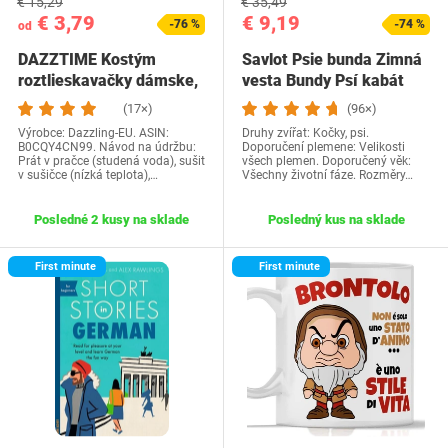
€ 15,29
€ 35,49
€ 3,79
€ 9,19
-76 %
-74 %
od
DAZZTIME Kostým
Savlot Psie bunda Zimná
roztlieskavačky dámske,
vesta Bundy Psí kabát
kostým…
Psí sveter…
(17×)
(96×)
Výrobce: Dazzling-EU. ASIN:
Druhy zvířat: Kočky, psi.
B0CQY4CN99. Návod na údržbu:
Doporučení plemene: Velikosti
Prát v pračce (studená voda), sušit
všech plemen. Doporučený věk:
v sušičce (nízká teplota),…
Všechny životní fáze. Rozměry…
Posledné 2 kusy na sklade
Posledný kus na sklade
First minute
First minute