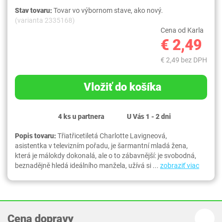
Stav tovaru:
Tovar vo výbornom stave, ako nový.
(varianta 2335168)
Cena od Karla
€ 2,49
€ 2,49 bez DPH
Vložiť do košíka
4 ks u partnera
U Vás 1 - 2 dni
Popis tovaru:
Třiatřicetiletá Charlotte Lavigneová,
asistentka v televizním pořadu, je šarmantní mladá žena,
která je málokdy dokonalá, ale o to zábavnější: je svobodná,
beznadějně hledá ideálního manžela, užívá si ...
zobraziť viac
Cena dopravy