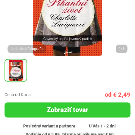
Ilustračné fotografie
1/1
od € 2,49
Cena od Karla
Zobraziť tovar
Posledný variant u partnera
U Vás 1 - 2 dni
Dodanie od € 5,99, zdarma pri nákupe nad € 60