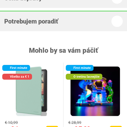
Potrebujem poradiť
Mohlo by sa vám páčiť
First minute
First minute
Všetko za € 1
O tretinu lacnejšie
€ 10,99
€ 28,99