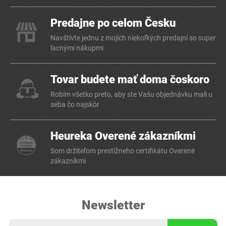
Predajne po celom Česku
Navštívte jednu z mojich niekoľkých predajní so super
lacnými nákupmi
Tovar budete mať doma čoskoro
Robím všetko preto, aby ste Vašu objednávku mali u
seba čo najskôr
Heureka Overené zákazníkmi
Som držiteľom prestížneho certifikátu Overené
zákazníkmi
Newsletter