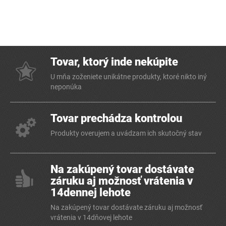
Tovar, ktorý inde nekúpite
U mňa zoženiete unikátne produkty, ktoré nikto iný
neponúka
Tovar prechádza kontrolou
Produkty overujem a uvádzam ich skutočný stav
Na zakúpený tovar dostávate
záruku aj možnosť vrátenia v
14dennej lehote
Na zakúpený tovar dostávate záruku aj možnosť
vrátenia v 14dňovej lehote