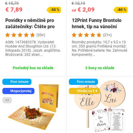
€ 15,79
€ 10,19
€ 7,89
€ 2,09
-50 %
-80 %
od
Povídky v němčině pro
12Print Funny Brontolo
začátečníky: Čtěte pro
hrnek, tip na vánoční
radost na své…
dárek a…
(55×)
(21×)
ASIN: 1473683378. Vydavatel:
Rozměry produktu: 10,7 x 9,5 x 10
Hodder And Stoughton Ltd. (13.
cm; 350 gramů Potřebná montáž:
listopadu 2018). Jazyk: angličtina.
Ne. Potřebné baterie: Ne. Zahrnuté
Brožovaná: 262 stran.…
komponenty:…
Posledný kus na sklade
3 kusy na sklade
First minute
First minute
Megavýpredaj
Všetko za € 4
+1