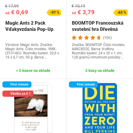
€ 17,99
€ 10,19
€ 0,69
€ 3,79
-97 %
-63 %
od
od
Magic Ants 2 Pack
BOOMTOP Francouzská
Vďakyvzdania Pop-Up
svatební hra Dřevěná
priania -…
cedulka a kvízové…
(10×)
Výrobce: Magic Ants. Značka:
Značka: BOOMTOP. Číslo modelu:
Magic Ants. Číslo modelu: YMX-
A88C8D2E. Barva: Květiny.
LTF314EU. Rozměry balení: 20,9 x
Rozměry balení: 24 x 20 x 1 cm;
16 x 0,7 cm; 50 g. Barva:…
128 gramů Hmotnost položky:…
> 5 kusov na sklade
3 kusy na sklade
First minute
First minute
Všetko za € 1