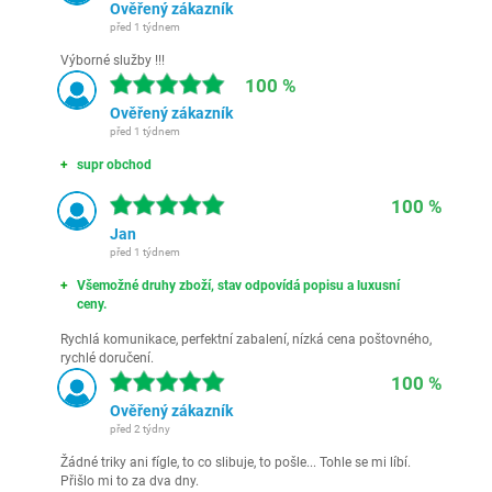
Ověřený zákazník
před 1 týdnem
Výborné služby !!!
100 %
Ověřený zákazník
před 1 týdnem
supr obchod
100 %
Jan
před 1 týdnem
Všemožné druhy zboží, stav odpovídá popisu a luxusní
ceny.
Rychlá komunikace, perfektní zabalení, nízká cena poštovného,
rychlé doručení.
100 %
Ověřený zákazník
před 2 týdny
Žádné triky ani fígle, to co slibuje, to pošle... Tohle se mi líbí.
Přišlo mi to za dva dny.