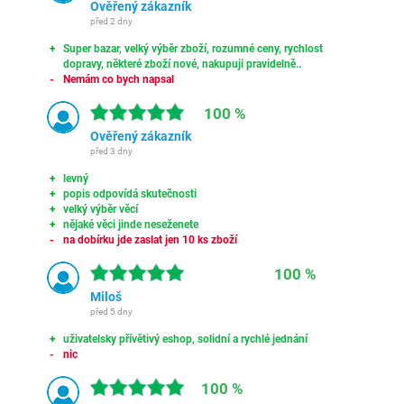
Ověřený zákazník
před 2 dny
Super bazar, velký výběr zboží, rozumné ceny, rychlost
dopravy, některé zboží nové, nakupuji pravidelně..
Nemám co bych napsal
100 %
Ověřený zákazník
před 3 dny
levný
popis odpovídá skutečnosti
velký výběr věcí
nějaké věci jinde neseženete
na dobírku jde zaslat jen 10 ks zboží
100 %
Miloš
před 5 dny
uživatelsky přívětivý eshop, solidní a rychlé jednání
nic
100 %