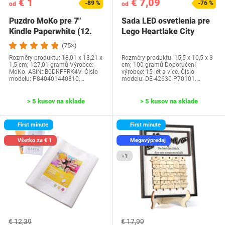
€ 1
€ 7,09
-89 %
-76 %
od
od
Puzdro MoKo pre 7"
Sada LED osvetlenia pre
Kindle Paperwhite (12.
Lego Heartlake City
generácia-2024) a…
Water Park…
(75×)
Rozměry produktu: 18,01 x 13,21 x
Rozměry produktu: 15,5 x 10,5 x 3
1,5 cm; 127,01 gramů Výrobce:
cm; 100 gramů Doporučení
MoKo. ASIN: B0DKFFRK4V. Číslo
výrobce: 15 let a více. Číslo
modelu: P840401440810.…
modelu: DE-42630-P70101.…
> 5 kusov na sklade
> 5 kusov na sklade
First minute
First minute
Všetko za € 1
Megavýpredaj
+1
€ 12,39
€ 17,99