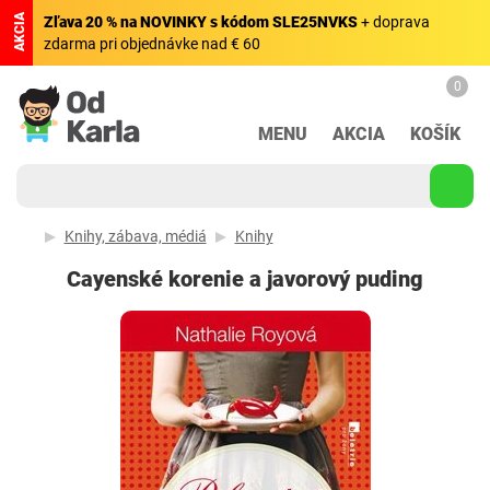
AKCIA
Zľava 20 % na NOVINKY s kódom SLE25NVKS
+ doprava
zdarma pri objednávke nad € 60
0
MENU
AKCIA
KOŠÍK
Knihy, zábava, médiá
Knihy
Cayenské korenie a javorový puding