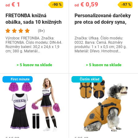
€ 1
€ 0,59
-90 %
-97 %
od
od
FRETONBA knižná
Personalizované darčeky
obálka, sada 10 knižných
pre otca od dcéry syna,
dosiek, priehľadné…
Ufkaa…
(8×)
Výrobce: FRETONBA. Značka:
Značka: Ufkaa. Číslo modelu:
FRETONBA. Číslo modelu: DIN-A4.
0032. Barva: Černá. Rozměry
Rozměry balení: 30,2 x 24,6 x 1,9
produktu: 1 x 1 x 0,5 cm; 280 g.
cm; 380 g. Materiál…
Materiál: Dřevo. Hmotnost…
> 5 kusov na sklade
> 5 kusov na sklade
First minute
Čistím sklad