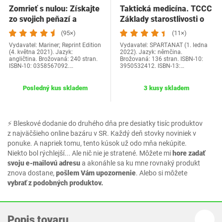
Zomrieť s nulou: Získajte
Taktická medicína. TCCC
zo svojich peňazí a
Základy starostlivosti o
života…
zranených…
(95×)
(11×)
Vydavatel: Mariner; Reprint Edition
Vydavatel: SPARTANAT (1. ledna
(4. května 2021). Jazyk:
2022). Jazyk: němčina.
angličtina. Brožovaná: 240 stran.
Brožovaná: 136 stran. ISBN-10:
ISBN-10: 0358567092.…
3950532412. ISBN-13:…
Posledný kus skladem
3 kusy skladem
⚡ Bleskové dodanie do druhého dňa pre desiatky tisíc produktov
z najväčšieho online bazáru v SR. Každý deň stovky noviniek v
ponuke. A napriek tomu, tento kúsok už odo mňa nekúpite.
Niekto bol rýchlejší... Ale nič nie je stratené. Môžete mi
hore zadať
svoju e-mailovú adresu
a akonáhle sa ku mne rovnaký produkt
znova dostane,
pošlem Vám upozornenie
. Alebo si môžete
vybrať z podobných produktov.
Popis tovaru