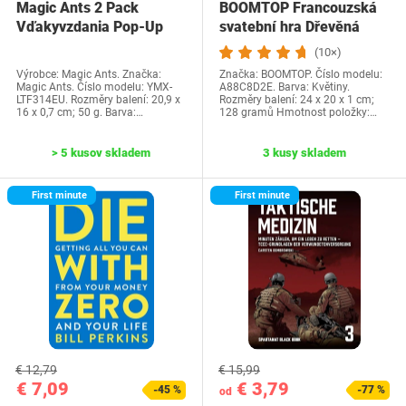
Magic Ants 2 Pack
BOOMTOP Francouzská
Vďakyvzdania Pop-Up
svatební hra Dřevěná
priania -…
cedulka a kvízové…
(10×)
Výrobce: Magic Ants. Značka:
Značka: BOOMTOP. Číslo modelu:
Magic Ants. Číslo modelu: YMX-
A88C8D2E. Barva: Květiny.
LTF314EU. Rozměry balení: 20,9 x
Rozměry balení: 24 x 20 x 1 cm;
16 x 0,7 cm; 50 g. Barva:…
128 gramů Hmotnost položky:…
> 5 kusov skladem
3 kusy skladem
First minute
First minute
€ 12,79
€ 15,99
€ 7,09
€ 3,79
-45 %
-77 %
od