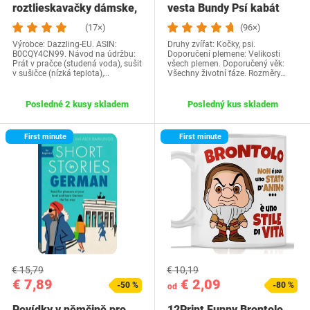
roztlieskavačky dámske,
vesta Bundy Psí kabát
kostým…
Psí sveter…
(17×)
(96×)
Výrobce: Dazzling-EU. ASIN:
Druhy zvířat: Kočky, psi.
B0CQY4CN99. Návod na údržbu:
Doporučení plemene: Velikosti
Prát v pračce (studená voda), sušit
všech plemen. Doporučený věk:
v sušičce (nízká teplota),…
Všechny životní fáze. Rozměry…
Posledné 2 kusy skladem
Posledný kus skladem
First minute
First minute
€ 15,79
€ 10,19
€ 7,89
€ 2,09
-50 %
-80 %
od
Povídky v němčině pro
12Print Funny Brontolo