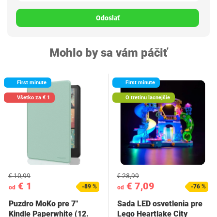
Odoslať
Mohlo by sa vám páčiť
First minute
First minute
Všetko za € 1
O tretinu lacnejšie
€ 10,99
€ 28,99
€ 1
€ 7,09
-89 %
-76 %
od
od
Puzdro MoKo pre 7"
Sada LED osvetlenia pre
Kindle Paperwhite (12.
Lego Heartlake City