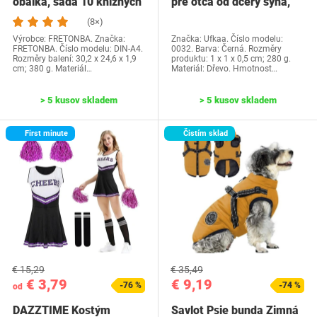
obálka, sada 10 knižných
pre otca od dcéry syna,
dosiek, priehľadné…
Ufkaa…
(8×)
Výrobce: FRETONBA. Značka:
Značka: Ufkaa. Číslo modelu:
FRETONBA. Číslo modelu: DIN-A4.
0032. Barva: Černá. Rozměry
Rozměry balení: 30,2 x 24,6 x 1,9
produktu: 1 x 1 x 0,5 cm; 280 g.
cm; 380 g. Materiál…
Materiál: Dřevo. Hmotnost…
> 5 kusov skladem
> 5 kusov skladem
First minute
Čistím sklad
€ 15,29
€ 35,49
€ 3,79
€ 9,19
-76 %
-74 %
od
DAZZTIME Kostým
Savlot Psie bunda Zimná