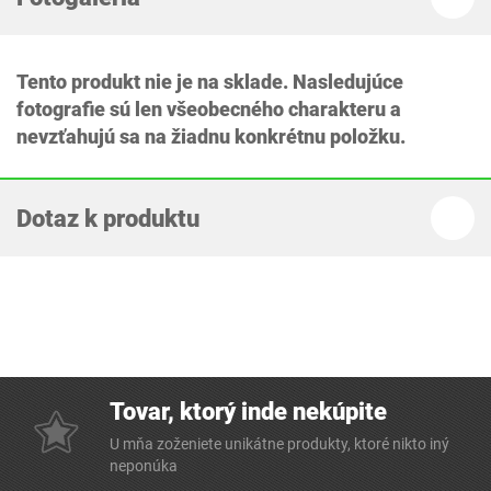
Tento produkt nie je na sklade. Nasledujúce
fotografie sú len všeobecného charakteru a
nevzťahujú sa na žiadnu konkrétnu položku.
Dotaz k produktu
Tovar, ktorý inde nekúpite
U mňa zoženiete unikátne produkty, ktoré nikto iný
neponúka