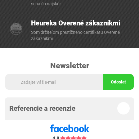
seba čo najskôr
Heureka Overené zákazníkmi
Som držiteľom prestížneho certifikátu Overené
zákazníkmi
Newsletter
Odoslať
Referencie a recenzie
4,8