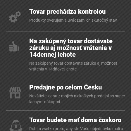
Tovar prechádza kontrolou
Produkty overujem a uvádzam ich skutočný stav
Na zakúpený tovar dostávate
záruku aj možnosť vrátenia v
14dennej lehote
Na zakúpený tovar dostávate záruku aj možnosť
vrátenia v 14dňovej lehote
Predajne po celom Česku
Navštívte jednu z mojich niekoľkých predajní so super
lacnými nákupmi
Tovar budete mať doma čoskoro
Robím všetko preto, aby ste Vašu objednávku mali u