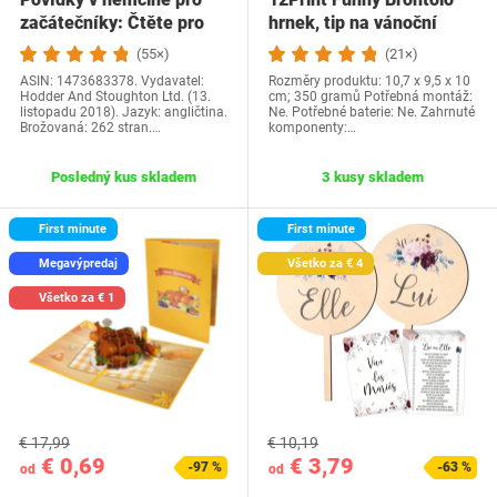
začátečníky: Čtěte pro
hrnek, tip na vánoční
radost na své…
dárek a…
(55×)
(21×)
ASIN: 1473683378. Vydavatel:
Rozměry produktu: 10,7 x 9,5 x 10
Hodder And Stoughton Ltd. (13.
cm; 350 gramů Potřebná montáž:
listopadu 2018). Jazyk: angličtina.
Ne. Potřebné baterie: Ne. Zahrnuté
Brožovaná: 262 stran.…
komponenty:…
Posledný kus skladem
3 kusy skladem
First minute
First minute
Megavýpredaj
Všetko za € 4
Všetko za € 1
€ 17,99
€ 10,19
€ 0,69
€ 3,79
-97 %
-63 %
od
od