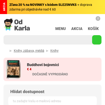
AKCIA
Zľava 20 % na NOVINKY s kódom SLE25NVKS
+ doprava
zdarma pri objednávke nad € 60
0
MENU
AKCIA
KOŠÍK
Knihy, zábava, médiá
Knihy
Buddhovi bojovníci
€ 4