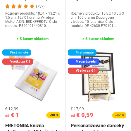
generácia-2024) a…
Water Park…
(75×)
Rozměry produktu: 18,01 x 13,21 x
Rozměry produktu: 15,5 x 10,5 x 3
1,5 cm; 127,01 gramů Výrobce:
cm; 100 gramů Doporučení
MoKo. ASIN: B0DKFFRK4V. Číslo
výrobce: 15 let a více. Číslo
modelu: P840401440810.…
modelu: DE-42630-P70101.…
> 5 kusov skladem
> 5 kusov skladem
First minute
First minute
Všetko za € 1
Megavýpredaj
Všetko za € 1
€ 12,39
€ 17,99
€ 1
€ 0,59
-90 %
-97 %
od
od
FRETONBA knižná
Personalizované darčeky