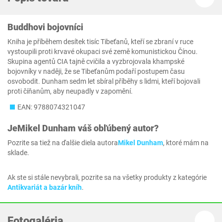
Buddhovi bojovníci
Kniha je příběhem desítek tisíc Tibeťanů, kteří se zbraní v ruce
vystoupili proti krvavé okupaci své země komunistickou Čínou.
Skupina agentů CIA tajně cvičila a vyzbrojovala khampské
bojovníky v naději, že se Tibeťanům podaří postupem času
osvobodit. Dunham sedm let sbíral příběhy s lidmi, kteří bojovali
proti číňanům, aby neupadly v zapomění.
EAN: 9788074321047
Je
Mikel Dunham
váš obľúbený autor?
Pozrite sa tiež na ďalšie diela autora
Mikel Dunham
, ktoré mám na
sklade.
Ak ste si stále nevybrali, pozrite sa na všetky produkty z kategórie
Antikvariát a bazár kníh
.
Fotogaléria