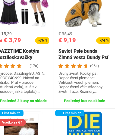
 15,29
€ 35,49
€ 3,79
€ 9,19
-76 %
-74 %
d
DAZZTIME Kostým
Savlot Psie bunda
roztlieskavačky
Zimná vesta Bundy Psí
dámske, kostým…
kabát Psí sveter…
(17×)
(96×)
ýrobce: Dazzling-EU. ASIN:
Druhy zvířat: Kočky, psi.
0CQY4CN99. Návod na
Doporučení plemene:
držbu: Prát v pračce
Velikosti všech plemen.
studená voda), sušit v
Doporučený věk: Všechny
ušičce (nízká teplota),…
životní fáze. Rozměry…
Posledné 2 kusy na sklade
Posledný kus na sklade
First minute
First minute
Všetko za € 1