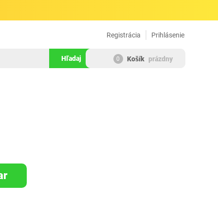
Registrácia
Prihlásenie
Hľadaj
Košík
prázdny
0
464263
ar