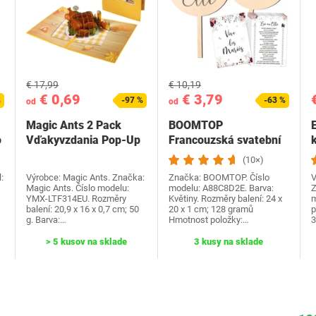
€ 17,99
€ 10,19
€ 0,69
€ 3,79
%
-97 %
-63 %
od
od
Magic Ants 2 Pack
BOOMTOP
o
Vďakyvzdania Pop-Up
Francouzská svatební
k
priania -…
hra Dřevěná cedulka a
(10×)
kvízové…
:
Výrobce: Magic Ants. Značka:
Značka: BOOMTOP. Číslo
V
Magic Ants. Číslo modelu:
modelu: A88C8D2E. Barva:
Z
YMX-LTF314EU. Rozměry
Květiny. Rozměry balení: 24 x
m
balení: 20,9 x 16 x 0,7 cm; 50
20 x 1 cm; 128 gramů
p
g. Barva:…
Hmotnost položky:…
> 5 kusov na sklade
3 kusy na sklade