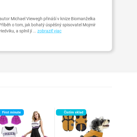
autor Michael Viewegh přináší v knize Biomanželka
Příběh o tom, jak bohatý úspěšný spisovatel Mojmír
viku, a splnil jí ...
zobraziť viac
First minute
Čistím sklad