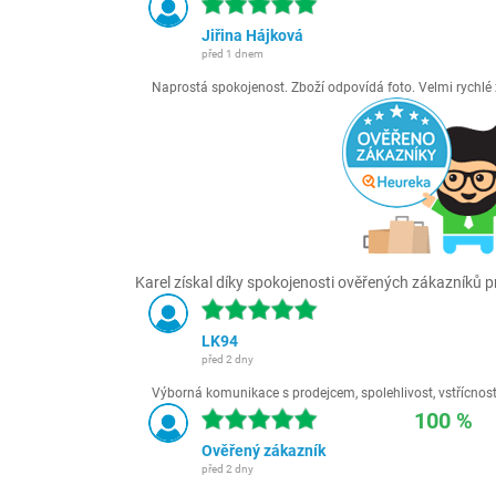
Jiřina Hájková
před 1 dnem
Naprostá spokojenost. Zboží odpovídá foto. Velmi rychl
Karel získal díky spokojenosti ověřených zákazníků pr
LK94
před 2 dny
Výborná komunikace s prodejcem, spolehlivost, vstřícnost,
100 %
Ověřený zákazník
před 2 dny