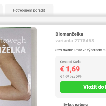
Potrebujem poradiť
Biomanželka
varianta 2778468
Stav tovaru:
Tovar vo výbornom sta
Cena od Karla
€ 1,69
€ 1,69 bez DPH
Vložiť do
10+ ks u partnera