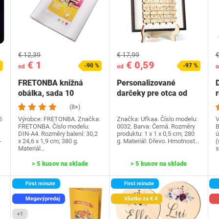
€ 12,39
€ 17,99
€
€ 1
€ 0,59
%
-90 %
-97 %
od
od
o
FRETONBA knižná
Personalizované
obálka, sada 10
darčeky pre otca od
knižných dosiek,
dcéry syna, Ufkaa…
(8×)
priehľadné…
5
Výrobce: FRETONBA. Značka:
Značka: Ufkaa. Číslo modelu:
V
FRETONBA. Číslo modelu:
0032. Barva: Černá. Rozměry
B
DIN-A4. Rozměry balení: 30,2
produktu: 1 x 1 x 0,5 cm; 280
ú
-
x 24,6 x 1,9 cm; 380 g.
g. Materiál: Dřevo. Hmotnost…
(
Materiál…
s
> 5 kusov na sklade
> 5 kusov na sklade
First minute
First minute
Megavýpredaj
Všetko za € 4
+1