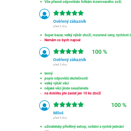
Vše přesně odpovídalo fotkám inzerovaného zoží.
Ověřený zákazník
před 2 dny
Super bazar, velký výběr zboží, rozumné ceny, rychlost d
Nemám co bych napsal
100 %
Ověřený zákazník
před 3 dny
levný
popis odpovídá skutečnosti
velký výběr věcí
nějaké věci jinde neseženete
na dobírku jde zaslat jen 10 ks zboží
100 %
Miloš
před 5 dny
uživatelsky přívětivý eshop, solidní a rychlé jednání