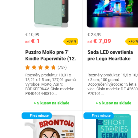
€ 10,99
€ 28,99
€ 1
€ 7,09
-89 %
-76 
od
od
Puzdro MoKo pre 7"
Sada LED osvetlenia
Kindle Paperwhite (12.
pre Lego Heartlake
generácia-2024) a…
City Water Park…
(75×)
Rozměry produktu: 18,01 x
Rozměry produktu: 15,5 x 10,
13,21 x 1,5 cm; 127,01 gramů
x 3 cm; 100 gramů
Výrobce: MoKo. ASIN:
Doporučení výrobce: 15 let a
B0DKFFRK4V. Číslo modelu:
více. Číslo modelu: DE-42630
P840401440810.…
P70101.…
> 5 kusov na sklade
> 5 kusov na sklade
First minute
First minute