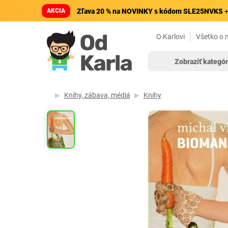
AKCIA
Zľava 20 % na NOVINKY s kódom SLE25NVKS
+
O Karlovi
Všetko o 
Zobraziť kategór
Knihy, zábava, médiá
Knihy