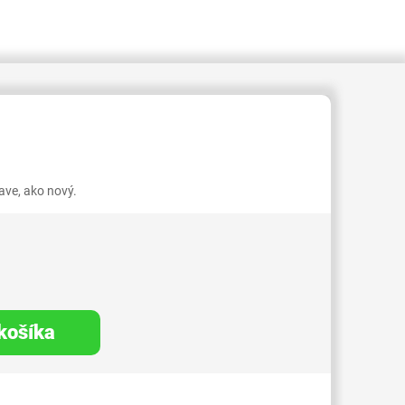
409000002778468
ve, ako nový.
 košíka