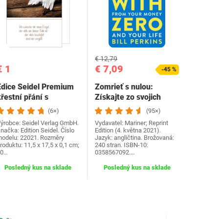
€ 12,79
€ 1
€ 7,09
-45 %
Edice Seidel Premium
Zomrieť s nulou:
řestní přání s
Získajte zo svojich
obálkou. Přání ke
peňazí a života…
(6×)
(95×)
křtu…
ýrobce: Seidel Verlag GmbH.
Vydavatel: Mariner; Reprint
načka: Edition Seidel. Číslo
Edition (4. května 2021).
odelu: 22021. Rozměry
Jazyk: angličtina. Brožovaná:
roduktu: 11,5 x 17,5 x 0,1 cm;
240 stran. ISBN-10:
30…
0358567092.…
Posledný kus na sklade
Posledný kus na sklade