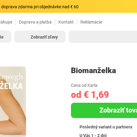
 doprava zdarma pri objednávke nad € 60
nákupe
Doprava a platba
Kontakt
Reklamácie
ie
Zobraziť zľavy
Biomanželka
Cena od Karla
od € 1,69
Zobraziť tov
Posledný variant u partnera
U Vás 1 - 2 dni