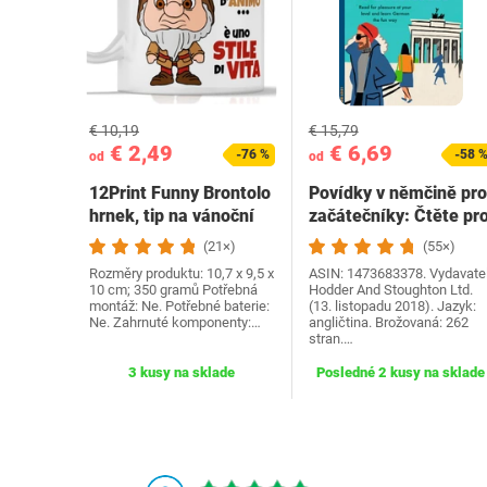
€ 10,19
€ 15,79
€ 2,49
€ 6,69
-76 %
-58 
od
od
12Print Funny Brontolo
Povídky v němčině pro
hrnek, tip na vánoční
začátečníky: Čtěte pr
dárek a…
radost na své…
(21×)
(55×)
Rozměry produktu: 10,7 x 9,5 x
ASIN: 1473683378. Vydavatel
10 cm; 350 gramů Potřebná
Hodder And Stoughton Ltd.
montáž: Ne. Potřebné baterie:
(13. listopadu 2018). Jazyk:
Ne. Zahrnuté komponenty:…
angličtina. Brožovaná: 262
stran.…
3 kusy na sklade
Posledné 2 kusy na sklade