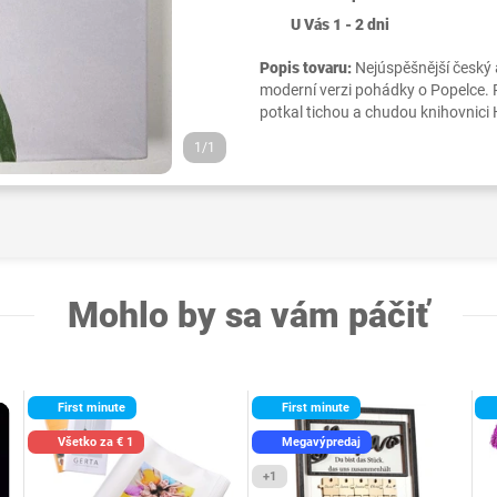
U Vás 1 - 2 dni
Popis tovaru:
Nejúspěšnější český 
moderní verzi pohádky o Popelce. 
potkal tichou a chudou knihovnici Hed
1/1
Mohlo by sa vám páčiť
First minute
First minute
Všetko za € 1
Megavýpredaj
+1