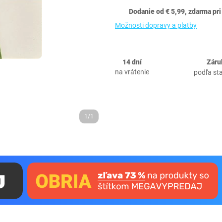
Dodanie od € 5,99, zdarma pri
Možnosti dopravy a platby
14 dní
Záru
na vrátenie
podľa st
1/1