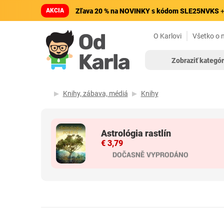
AKCIA
Zľava 20 % na NOVINKY s kódom SLE25NVKS
+
O Karlovi
Všetko o 
Zobraziť kategór
Knihy, zábava, médiá
Knihy
Astrológia rastlín
€ 3,79