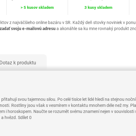
> 5 kusov skladem
3 kusy skladem
uktov z najväčšieho online bazáru v SR. Každý deň stovky noviniek v pon
zadať svoju e-mailovú adresu
a akonáhle sa ku mne rovnaký produkt zn
Dotaz k produktu
řitahují svou tajemnou silou. Po celé tisíce let lidé hledí na stejnou nočn
osti. Rostliny jsou však s vesmírem v kontaktu mnohem déle než my. Planety
mírem i horoskopem. Naučte se rozumět svému znamení nejen v souvislosti s
 a hvězd. Sdílet 0