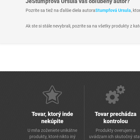
Je
Stumpfová Ursula
váš obľúbený autor?
Pozrite sa tiež na ďalšie diela autora
Stumpfová Ursula
, kt
Ak ste si stále nevybrali, pozrite sa na všetky produkty z ka
Tovar, ktorý inde
Tovar prechádza
nekúpite
kontrolou
U mňa zoženiete unikátne
Produkty overujem a
produkty, ktoré nikto iný
uvádzam ich skutočný sta