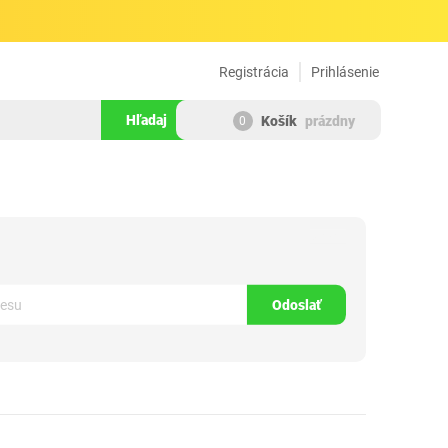
Registrácia
Prihlásenie
Hľadaj
Košík
prázdny
0
569497
Odoslať