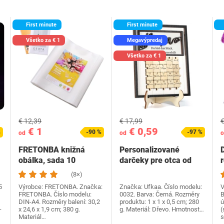
First minute
First minute
Všetko za € 1
Megavýpredaj
Všetko za € 1
€ 12,39
€ 17,99
€
€ 1
€ 0,59
%
-90 %
-97 %
od
od
o
FRETONBA knižná
Personalizované
obálka, sada 10
darčeky pre otca od
knižných dosiek,
dcéry syna, Ufkaa…
(8×)
priehľadné…
5
Výrobce: FRETONBA. Značka:
Značka: Ufkaa. Číslo modelu:
V
FRETONBA. Číslo modelu:
0032. Barva: Černá. Rozměry
B
DIN-A4. Rozměry balení: 30,2
produktu: 1 x 1 x 0,5 cm; 280
ú
-
x 24,6 x 1,9 cm; 380 g.
g. Materiál: Dřevo. Hmotnost…
(
Materiál…
s