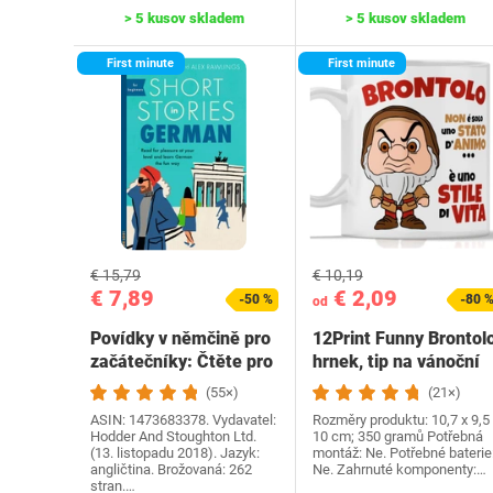
> 5 kusov skladem
> 5 kusov skladem
First minute
First minute
€ 15,79
€ 10,19
€ 7,89
€ 2,09
-50 %
-80 
od
Povídky v němčině pro
12Print Funny Brontol
začátečníky: Čtěte pro
hrnek, tip na vánoční
radost na své…
dárek a…
(55×)
(21×)
ASIN: 1473683378. Vydavatel:
Rozměry produktu: 10,7 x 9,5 
Hodder And Stoughton Ltd.
10 cm; 350 gramů Potřebná
(13. listopadu 2018). Jazyk:
montáž: Ne. Potřebné baterie
angličtina. Brožovaná: 262
Ne. Zahrnuté komponenty:…
stran.…