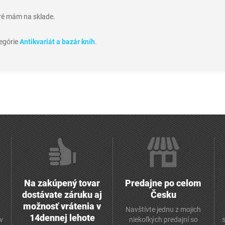
oré mám na sklade.
tegórie
Antikvariát a bazár kníh
.
Na zakúpený tovar
Predajne po celom
dostávate záruku aj
Česku
možnosť vrátenia v
Navštívte jednu z mojich
14dennej lehote
v
niekoľkých predajní so