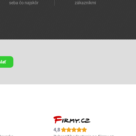
seba čo najskôr
zákazníkmi
lať
4,8