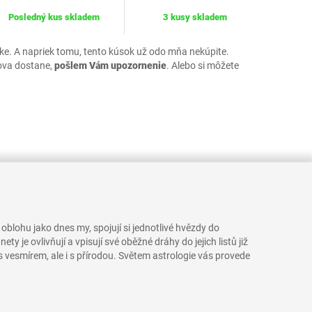
Posledný kus skladem
3 kusy skladem
uke. A napriek tomu, tento kúsok už odo mňa nekúpite.
ova dostane,
pošlem Vám upozornenie
. Alebo si môžete
í oblohu jako dnes my, spojují si jednotlivé hvězdy do
 je ovlivňují a vpisují své oběžné dráhy do jejich listů již
 vesmírem, ale i s přírodou. Světem astrologie vás provede