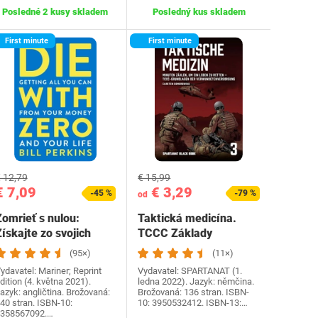
Posledné 2 kusy skladem
Posledný kus skladem
First minute
First minute
 12,79
€ 15,99
€ 7,09
€ 3,29
-45 %
-79 %
od
Zomrieť s nulou:
Taktická medicína.
ískajte zo svojich
TCCC Základy
peňazí a života…
starostlivosti o
(95×)
(11×)
zranených…
ydavatel: Mariner; Reprint
Vydavatel: SPARTANAT (1.
dition (4. května 2021).
ledna 2022). Jazyk: němčina.
azyk: angličtina. Brožovaná:
Brožovaná: 136 stran. ISBN-
40 stran. ISBN-10:
10: 3950532412. ISBN-13:…
358567092.…