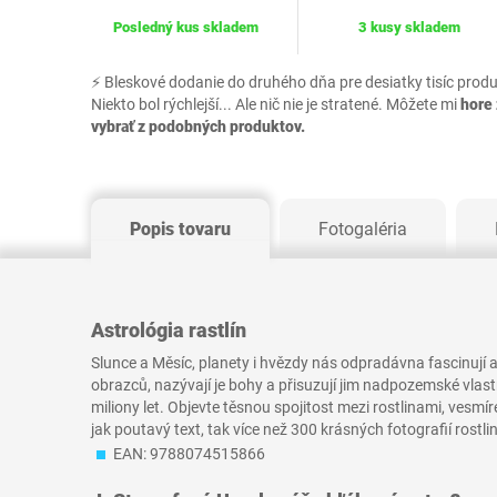
Posledný kus skladem
3 kusy skladem
⚡ Bleskové dodanie do druhého dňa pre desiatky tisíc prod
Niekto bol rýchlejší... Ale nič nie je stratené. Môžete mi
hore 
vybrať z podobných produktov.
Popis tovaru
Fotogaléria
Astrológia rastlín
Slunce a Měsíc, planety i hvězdy nás odpradávna fascinují a p
obrazců, nazývají je bohy a přisuzují jim nadpozemské vlastn
miliony let. Objevte těsnou spojitost mezi rostlinami, ves
jak poutavý text, tak více než 300 krásných fotografií rostlin
EAN: 9788074515866