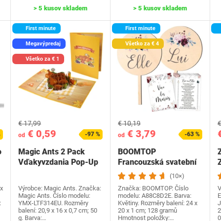
> 5 kusov skladem
> 5 kusov skladem
First minute
First minute
Megavýpredaj
Všetko za € 4
Všetko za € 1
€ 17,99
€ 10,19
€
€ 0,59
€ 3,79
%
-97 %
-63 %
od
od
o
Magic Ants 2 Pack
BOOMTOP
Vďakyvzdania Pop-Up
Francouzská svatební
Z
priania -…
hra Dřevěná cedulka a
(10×)
kvízové…
x
Výrobce: Magic Ants. Značka:
Značka: BOOMTOP. Číslo
V
Magic Ants. Číslo modelu:
modelu: A88C8D2E. Barva:
E
:
YMX-LTF314EU. Rozměry
Květiny. Rozměry balení: 24 x
J
balení: 20,9 x 16 x 0,7 cm; 50
20 x 1 cm; 128 gramů
2
g. Barva:…
Hmotnost položky:…
0