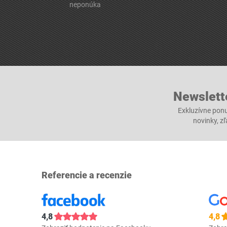
neponúka
Newslett
Exkluzívne ponu
novinky, z
Referencie a recenzie
4,8
4,8