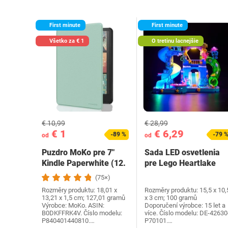
First minute
First minute
Všetko za € 1
O tretinu lacnejšie
€ 10,99
€ 28,99
€ 1
€ 6,29
-89 %
-79 
od
od
Puzdro MoKo pre 7"
Sada LED osvetlenia
Kindle Paperwhite (12.
pre Lego Heartlake
generácia-2024) a…
City Water Park…
(75×)
Rozměry produktu: 18,01 x
Rozměry produktu: 15,5 x 10,
13,21 x 1,5 cm; 127,01 gramů
x 3 cm; 100 gramů
Výrobce: MoKo. ASIN:
Doporučení výrobce: 15 let a
B0DKFFRK4V. Číslo modelu:
více. Číslo modelu: DE-42630
P840401440810.…
P70101.…