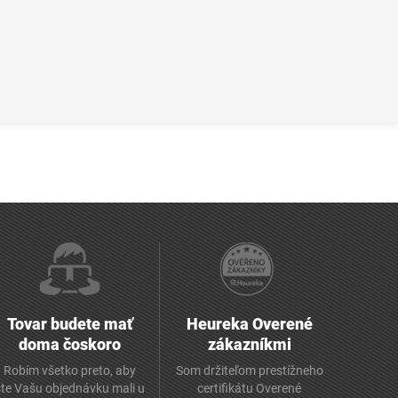
Tovar budete mať
Heureka Overené
doma čoskoro
zákazníkmi
Robím všetko preto, aby
Som držiteľom prestížneho
ste Vašu objednávku mali u
certifikátu Overené