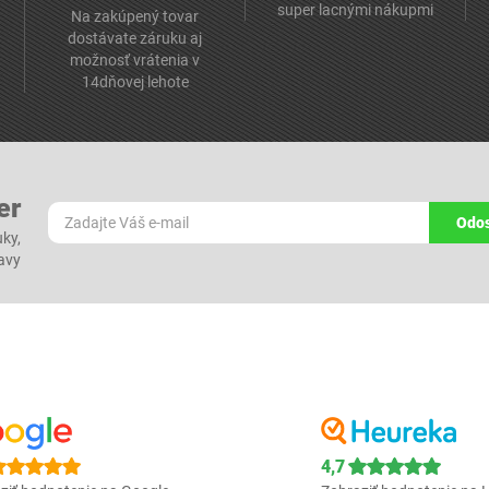
super lacnými nákupmi
Na zakúpený tovar
dostávate záruku aj
možnosť vrátenia v
14dňovej lehote
er
Odos
ky,
ľavy
4,7