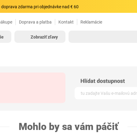
 doprava zdarma pri objednávke nad € 60
nákupe
Doprava a platba
Kontakt
Reklamácie
ie
Zobraziť zľavy
Mohlo by sa vám páčiť