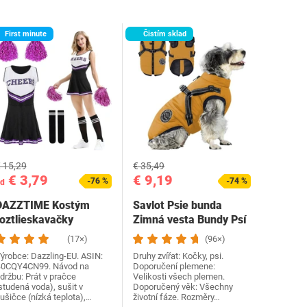
First minute
Čistím sklad
 15,29
€ 35,49
€ 3,79
€ 9,19
-76 %
-74 %
d
DAZZTIME Kostým
Savlot Psie bunda
roztlieskavačky
Zimná vesta Bundy Psí
dámske, kostým…
kabát Psí sveter…
(17×)
(96×)
ýrobce: Dazzling-EU. ASIN:
Druhy zvířat: Kočky, psi.
0CQY4CN99. Návod na
Doporučení plemene:
držbu: Prát v pračce
Velikosti všech plemen.
studená voda), sušit v
Doporučený věk: Všechny
ušičce (nízká teplota),…
životní fáze. Rozměry…