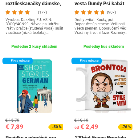
roztlieskavačky dámske,
vesta Bundy Psí kabát
kostým…
Psí sveter…
(17×)
(96×)
Výrobce: Dazzling-EU. ASIN:
Druhy zvířat: Kočky, psi.
B0CQY4CN99. Návod na údržbu:
Doporučení plemene: Velikosti
Prát v pračce (studená voda), sušit
všech plemen. Doporučený věk:
v sušičce (nízká teplota),…
Všechny životní fáze. Rozměry…
Posledné 2 kusy skladem
Posledný kus skladem
First minute
First minute
€ 15,79
€ 10,19
€ 7,89
€ 2,49
-50 %
-76 %
od
Povídky v němčině pro
12Print Funny Brontolo