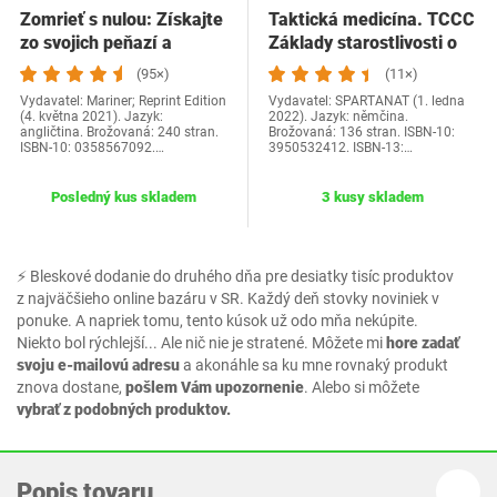
Zomrieť s nulou: Získajte
Taktická medicína. TCCC
zo svojich peňazí a
Základy starostlivosti o
života…
zranených…
(95×)
(11×)
Vydavatel: Mariner; Reprint Edition
Vydavatel: SPARTANAT (1. ledna
(4. května 2021). Jazyk:
2022). Jazyk: němčina.
angličtina. Brožovaná: 240 stran.
Brožovaná: 136 stran. ISBN-10:
ISBN-10: 0358567092.…
3950532412. ISBN-13:…
Posledný kus skladem
3 kusy skladem
⚡ Bleskové dodanie do druhého dňa pre desiatky tisíc produktov
z najväčšieho online bazáru v SR. Každý deň stovky noviniek v
ponuke. A napriek tomu, tento kúsok už odo mňa nekúpite.
Niekto bol rýchlejší... Ale nič nie je stratené. Môžete mi
hore zadať
svoju e-mailovú adresu
a akonáhle sa ku mne rovnaký produkt
znova dostane,
pošlem Vám upozornenie
. Alebo si môžete
vybrať z podobných produktov.
Popis tovaru