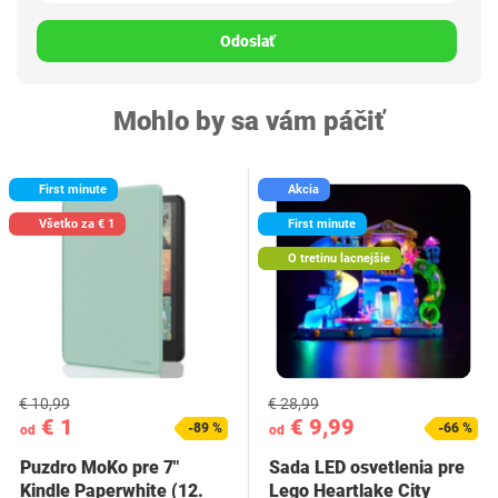
Odoslať
Mohlo by sa vám páčiť
First minute
Akcia
Všetko za € 1
First minute
O tretinu lacnejšie
€ 10,99
€ 28,99
€ 1
€ 9,99
-89 %
-66 %
od
od
Puzdro MoKo pre 7"
Sada LED osvetlenia pre
Kindle Paperwhite (12.
Lego Heartlake City