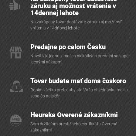
záruku aj možnosť vrátenia v
14dennej lehote
Na zakúpený tovar dostávate záruku aj možnosť
vrátenia v 14dňovej lehote
Predajne po celom Česku
Navštívte jednu z mojich niekoľkých predajní so super
lacnými nákupmi
Tovar budete mať doma čoskoro
Robím všetko preto, aby ste Vašu objednávku mali u
seba čo najskôr
Heureka Overené zákazníkmi
Som držiteľom prestížneho certifikátu Overené
zákazníkmi