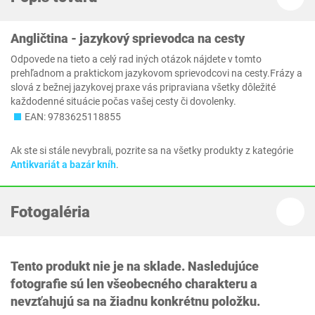
Angličtina - jazykový sprievodca na cesty
Odpovede na tieto a celý rad iných otázok nájdete v tomto
prehľadnom a praktickom jazykovom sprievodcovi na cesty.Frázy a
slová z bežnej jazykovej praxe vás pripraviana všetky dôležité
každodenné situácie počas vašej cesty či dovolenky.
EAN: 9783625118855
Ak ste si stále nevybrali, pozrite sa na všetky produkty z kategórie
Antikvariát a bazár kníh
.
Fotogaléria
Tento produkt nie je na sklade. Nasledujúce
fotografie sú len všeobecného charakteru a
nevzťahujú sa na žiadnu konkrétnu položku.