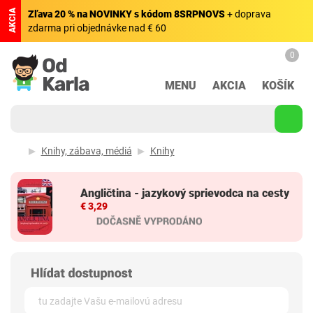
AKCIA
Zľava 20 % na NOVINKY s kódom 8SRPNOVS
+ doprava
zdarma pri objednávke nad € 60
0
MENU
AKCIA
KOŠÍK
Knihy, zábava, médiá
Knihy
Angličtina - jazykový sprievodca na cesty
€ 3,29