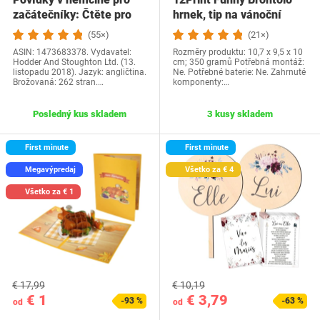
začátečníky: Čtěte pro
hrnek, tip na vánoční
radost na své…
dárek a…
(55×)
(21×)
ASIN: 1473683378. Vydavatel:
Rozměry produktu: 10,7 x 9,5 x 10
Hodder And Stoughton Ltd. (13.
cm; 350 gramů Potřebná montáž:
listopadu 2018). Jazyk: angličtina.
Ne. Potřebné baterie: Ne. Zahrnuté
Brožovaná: 262 stran.…
komponenty:…
Posledný kus skladem
3 kusy skladem
First minute
First minute
Megavýpredaj
Všetko za € 4
Všetko za € 1
€ 17,99
€ 10,19
€ 1
€ 3,79
-93 %
-63 %
od
od