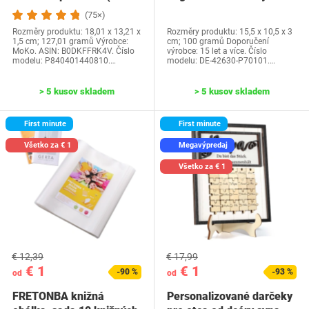
generácia-2024) a…
Water Park…
(75×)
Rozměry produktu: 18,01 x 13,21 x
Rozměry produktu: 15,5 x 10,5 x 3
1,5 cm; 127,01 gramů Výrobce:
cm; 100 gramů Doporučení
MoKo. ASIN: B0DKFFRK4V. Číslo
výrobce: 15 let a více. Číslo
modelu: P840401440810.…
modelu: DE-42630-P70101.…
> 5 kusov skladem
> 5 kusov skladem
First minute
First minute
Všetko za € 1
Megavýpredaj
Všetko za € 1
€ 12,39
€ 17,99
€ 1
€ 1
-90 %
-93 %
od
od
FRETONBA knižná
Personalizované darčeky