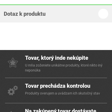
Dotaz k produktu
Tovar, ktorý inde nekúpite
U mňa zoženiete unikátne produkty, ktoré nikto iný
neponúka
Tovar prechádza kontrolou
Produkty overujem a uvádzam ich skutočný stav
Na zakúpený tovar dostávate