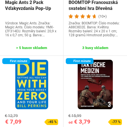
Magic Ants 2 Pack
BOOMTOP Francouzská
Vďakyvzdania Pop-Up
svatební hra Dřevěná
priania -…
cedulka a kvízové…
(10×)
Výrobce: Magic Ants. Značka:
Značka: BOOMTOP. Číslo modelu:
Magic Ants. Číslo modelu: YMX-
A88C8D2E. Barva: Květiny.
LTF314EU. Rozměry balení: 20,9 x
Rozměry balení: 24 x 20 x 1 cm;
16 x 0,7 cm; 50 g. Barva:…
128 gramů Hmotnost položky:…
> 5 kusov skladem
3 kusy skladem
First minute
First minute
€ 12,79
€ 15,99
€ 7,09
€ 3,79
-45 %
-77 %
od