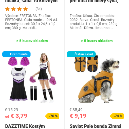
obálka, sada 10 knižných
pre otca od dcéry syna,
dosiek, priehľadné…
Ufkaa…
(8×)
Výrobce: FRETONBA. Značka:
Značka: Ufkaa. Číslo modelu:
FRETONBA. Číslo modelu: DIN-A4.
0032. Barva: Černá. Rozměry
Rozměry balení: 30,2 x 24,6 x 1,9
produktu: 1 x 1 x 0,5 cm; 280 g.
cm; 380 g. Materiál…
Materiál: Dřevo. Hmotnost…
> 5 kusov skladem
> 5 kusov skladem
First minute
Čistím sklad
€ 15,29
€ 35,49
€ 3,79
€ 9,19
-76 %
-74 %
od
DAZZTIME Kostým
Savlot Psie bunda Zimná