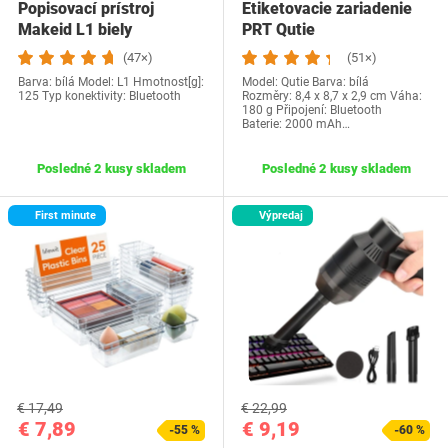
Popisovací prístroj
Etiketovacie zariadenie
Makeid L1 biely
PRT Qutie
(47×)
(51×)
Barva: bílá Model: L1 Hmotnost[g]:
Model: Qutie Barva: bílá
‎125 Typ konektivity: ‎Bluetooth
Rozměry: ‎8,4 x 8,7 x 2,9 cm Váha:
180 g Připojení: Bluetooth
Baterie: 2000 mAh…
Posledné 2 kusy skladem
Posledné 2 kusy skladem
First minute
Výpredaj
€ 17,49
€ 22,99
€ 7,89
€ 9,19
-55 %
-60 %