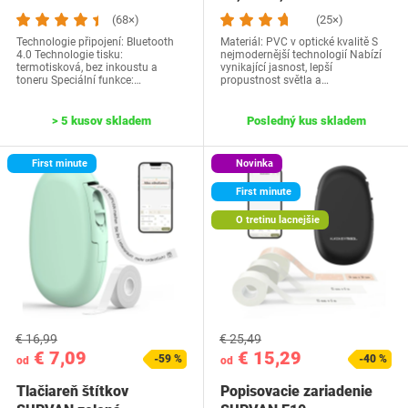
(68×)
(25×)
Technologie připojení: Bluetooth
Materiál: PVC v optické kvalitě S
4.0 Technologie tisku:
nejmodernější technologií Nabízí
termotisková, bez inkoustu a
vynikající jasnost, lepší
toneru Speciální funkce:…
propustnost světla a…
> 5 kusov skladem
Posledný kus skladem
First minute
Novinka
First minute
O tretinu lacnejšie
€ 16,99
€ 25,49
€ 7,09
€ 15,29
-59 %
-40 %
od
od
Tlačiareň štítkov
Popisovacie zariadenie