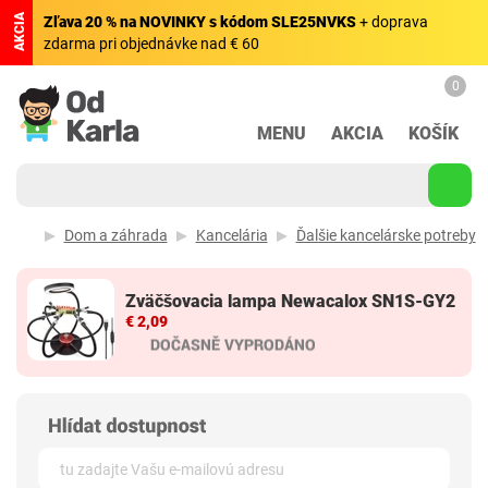
AKCIA
Zľava 20 % na NOVINKY s kódom SLE25NVKS
+ doprava
zdarma pri objednávke nad € 60
0
MENU
AKCIA
KOŠÍK
Dom a záhrada
Kancelária
Ďalšie kancelárske potreby
Zväčšovacia lampa Newacalox SN1S-GY2
€ 2,09