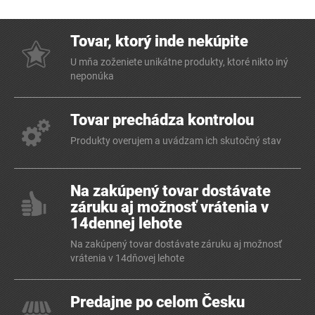
Tovar, ktorý inde nekúpite
U mňa zoženiete unikátne produkty, ktoré nikto iný
neponúka
Tovar prechádza kontrolou
Produkty overujem a uvádzam ich skutočný stav
Na zakúpený tovar dostávate
záruku aj možnosť vrátenia v
14dennej lehote
Na zakúpený tovar dostávate záruku aj možnosť
vrátenia v 14dňovej lehote
Predajne po celom Česku