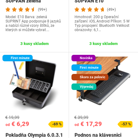
SUPVAN zelená
SUPVAN E10
(99+)
(49×)
Model: E10 Barva: zelená
Hmotnost: 200 g Operační
SUPRINT App podporuje 8 jazyků
zařízení: ‎iOS, Android Příkon: 5 W
a nabízí různé vzory štítků, ze
Typ propojení: Bluetooth Velikost
kterých si můžete vybrat.…
obrazovky: 6,1…
3 kusy skladem
3 kusy skladem
First minute
Novinka
First minute
Skoro za polovic
Výpredaj
€ 19,99
€ 39,99
€ 6,29
€ 17,29
-69 %
-57 %
od
od
Pokladňa Olympia 6.0.3.1
Podnos na klávesnici