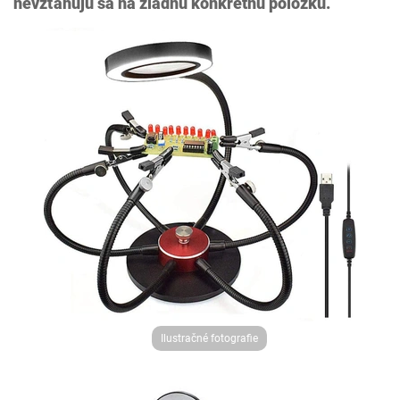
nevzťahujú sa na žiadnu konkrétnu položku.
Ilustračné fotografie