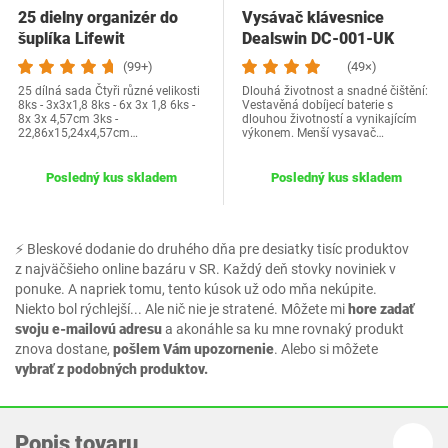
25 dielny organizér do
Vysávač klávesnice
šuplíka Lifewit
Dealswin ‎DC-001-UK
(99+)
(49×)
25 dílná sada Čtyři různé velikosti
Dlouhá životnost a snadné čištění:
8ks - 3x3x1,8 8ks - 6x 3x 1,8 6ks -
Vestavěná dobíjecí baterie s
8x 3x 4,57cm 3ks -
dlouhou životností a vynikajícím
22,86x15,24x4,57cm…
výkonem. Menší vysavač…
Posledný kus skladem
Posledný kus skladem
⚡ Bleskové dodanie do druhého dňa pre desiatky tisíc produktov
z najväčšieho online bazáru v SR. Každý deň stovky noviniek v
ponuke. A napriek tomu, tento kúsok už odo mňa nekúpite.
Niekto bol rýchlejší... Ale nič nie je stratené. Môžete mi
hore zadať
svoju e-mailovú adresu
a akonáhle sa ku mne rovnaký produkt
znova dostane,
pošlem Vám upozornenie
. Alebo si môžete
vybrať z podobných produktov.
Popis tovaru