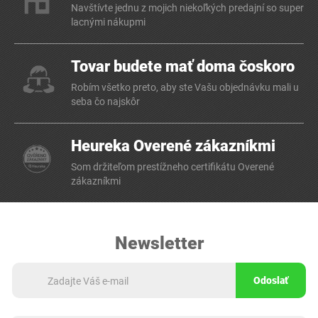
Navštívte jednu z mojich niekoľkých predajní so super
lacnými nákupmi
Tovar budete mať doma čoskoro
Robím všetko preto, aby ste Vašu objednávku mali u
seba čo najskôr
Heureka Overené zákazníkmi
Som držiteľom prestížneho certifikátu Overené
zákazníkmi
Newsletter
Odoslať