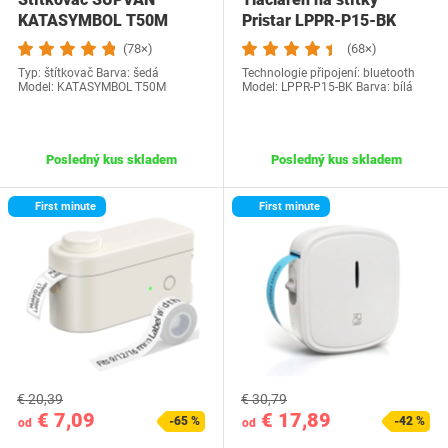
KATASYMBOL T50M
Pristar LPPR-P15-BK
(78×)
(68×)
Typ: štítkovač Barva: šedá
Technologie připojení: bluetooth
Model: KATASYMBOL T50M
Model: ‎LPPR-P15-BK Barva: bílá
Posledný kus skladem
Posledný kus skladem
First minute
First minute
€ 20,39
€ 30,79
€ 7,09
€ 17,89
-65 %
-42 %
od
od