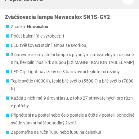
Zväčšovacia lampa Newacalox SN1S-GY2
Značka:
Newacalox
Počet balení (dle výrobce): 1
LED zvětšovací stolní lampa se svorkou,
3 barevné režimy stolní lampa s plynulým stmívatelným rozjasně
ním, flexibilní husí krk s lupou [3X MAGNIFICATION TABLELAMP]
LED Clip Light navržený se 3 barevnými teplotními režimy
Teplé světlo (4000K), teplé bílé světlo (5500K) a bílé světlo (7000
K).
Každá z nich má 9 úrovní jasu, z toho 27 stmívatelných pro různ
é potřeby.
Připněte si na postel nebo čelo postele a čtěte v posteli, pohodlné
světlo vám přináší pohodlný život!
Zapomeňte na ruční lupu nebo lupu na čelenku!