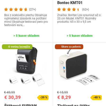
Bontec ‎KMT01
(27×)
(62×)
Box z ocelového plechu Obsahuje
Značka: Bontec Lze vysunout až o:
vyjímatelný zásobník na počítání
20 cm Model: ‎KMT01 Rozměry
mincí Obsahuje testovací pero pro
produktu‎: 65 x 30 x 9,5 cm
testování eura,…
> 5 kusov skladem
> 5 kusov skladem
O tretinu lacnejšie
Skoro za polovic
€ 49,99
€ 15,99
€ 30,39
€ 8,29
-39 %
-48 %
Štítkovač SUPVAN
Tlačiareň na štítky