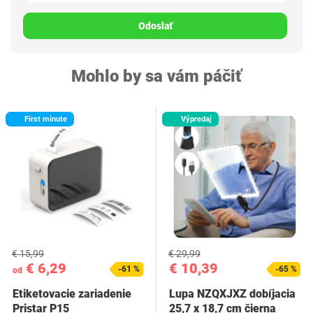
Odoslať
Mohlo by sa vám páčiť
First minute
Výpredaj
€ 15,99
€ 29,99
€ 6,29
€ 10,39
-61 %
-65 %
od
Etiketovacie zariadenie
Lupa NZQXJXZ dobíjacia
Pristar P15
25,7 x 18,7 cm čierna