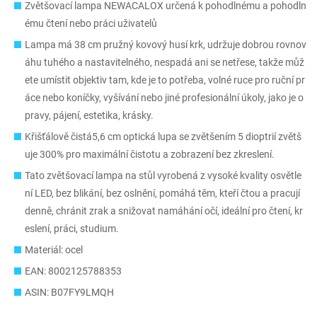
Zvětšovací lampa NEWACALOX určená k pohodlnému a pohodln
ému čtení nebo práci uživatelů
Lampa má 38 cm pružný kovový husí krk, udržuje dobrou rovnov
áhu tuhého a nastavitelného, nespadá ani se netřese, takže můž
ete umístit objektiv tam, kde je to potřeba, volné ruce pro ruční pr
áce nebo koníčky, vyšívání nebo jiné profesionální úkoly, jako je o
pravy, pájení, estetika, krásky.
Křišťálově čistá5,6 cm optická lupa se zvětšením 5 dioptrií zvětš
uje 300% pro maximální čistotu a zobrazení bez zkreslení.
Tato zvětšovací lampa na stůl vyrobená z vysoké kvality osvětle
ní LED, bez blikání, bez oslnění, pomáhá těm, kteří čtou a pracují
denně, chránit zrak a snižovat namáhání očí, ideální pro čtení, kr
eslení, práci, studium.
Materiál: ocel
EAN: 8002125788353
ASIN: B07FY9LMQH