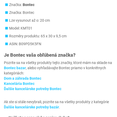
Značka:
Bontec
Značka: Bontec
Lze vysunout až o: 20 cm
Model: ‎KMT01
Rozměry produktu‎: 65 x 30 x 9,5 cm
ASIN: B09PD5K5FN
Je
Bontec
vaša obľúbená značka?
Pozrite sa na všetky produkty tejto značky, ktoré mám na sklade na
Bontec bazar
, alebo vyhľadávajte Bontec priamo v konkrétnych
kategóriách:
Dom a záhrada Bontec
Kancelária Bontec
Ďalšie kancelárske potreby Bontec
Ak ste si stále nevybrali, pozrite sa na všetky produkty z kategórie
Ďalšie kancelárske potreby bazár
.