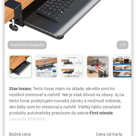
Ilustračné fotografie
1/5
Stav tovaru:
Tento tovar mám na sklade, ale ešte som ho
nestihol otestovať a nafotiť. Nie je však dôvod na obavy. Aj na
tento tovar poskytujem rovnakú záruku a možnosť vrátenia,
ako keby som ho otestoval a nafotil. Všetky takto označené
produkty automaticky presúvam do sekcie
First minute
.
(varianta 8098484)
Bežná cena
Cena od Karla