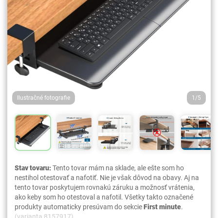
Ilustračné fotografie
1/5
Stav tovaru:
Tento tovar mám na sklade, ale ešte som ho
nestihol otestovať a nafotiť. Nie je však dôvod na obavy. Aj na
tento tovar poskytujem rovnakú záruku a možnosť vrátenia,
ako keby som ho otestoval a nafotil. Všetky takto označené
produkty automaticky presúvam do sekcie
First minute
.
(varianta 8157917)