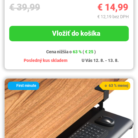
€ 39,99
€ 14,99
€ 12,19 bez DPH
Vložiť do košíka
Cena nižšia o
63 %
(
€ 25
)
Posledný kus skladem
U Vás 12. 8. - 13. 8.
First minute
o 63 % menej