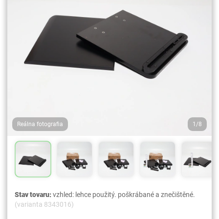
Reálna fotografia
1/8
Stav tovaru:
vzhled: lehce použitý. poškrábané a znečištěné.
(varianta 8343016)