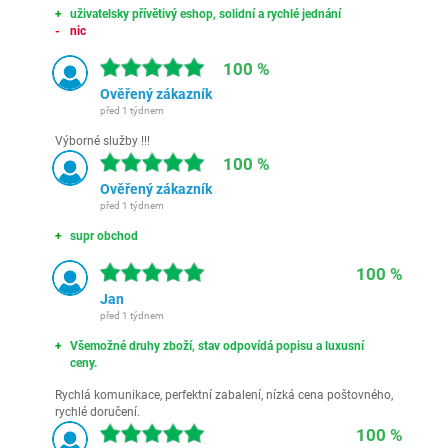
uživatelsky přívětivý eshop, solidní a rychlé jednání
nic
100 %
Ověřený zákazník
před 1 týdnem
Výborné služby !!!
100 %
Ověřený zákazník
před 1 týdnem
supr obchod
100 %
Jan
před 1 týdnem
Všemožné druhy zboží, stav odpovídá popisu a luxusní
ceny.
Rychlá komunikace, perfektní zabalení, nízká cena poštovného,
rychlé doručení.
100 %