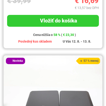
€ 39,99
€ 16,69
€ 13,57 bez DPH
Vložiť do košíka
Cena nižšia o
58 %
(
€ 23,30
)
Posledný kus skladem
U Vás 12. 8. - 13. 8.
Novinka
o 57 % menej