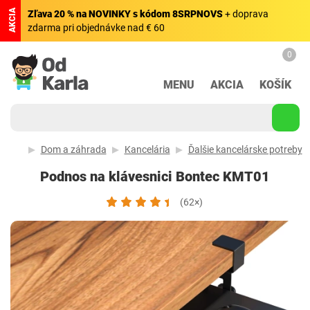
AKCIA
Zľava 20 % na NOVINKY s kódom 8SRPNOVS
+ doprava
zdarma pri objednávke nad € 60
0
MENU
AKCIA
KOŠÍK
Dom a záhrada
Kancelária
Ďalšie kancelárske potreby
Podnos na klávesnici Bontec ‎KMT01
(62×)