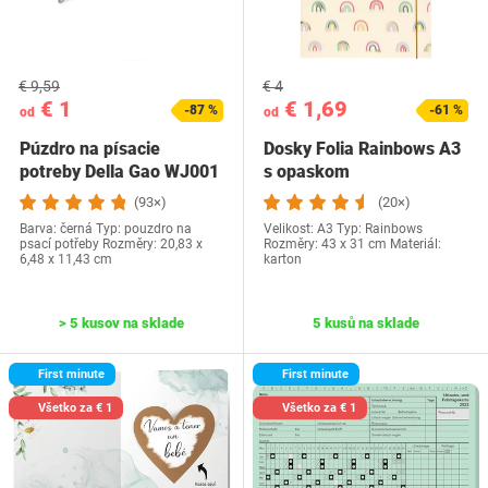
€ 9,59
€ 4
€ 1
€ 1,69
-87 %
-61 %
od
od
Púzdro na písacie
Dosky Folia Rainbows A3
potreby Della Gao WJ001
s opaskom
(93×)
(20×)
Barva: černá Typ: pouzdro na
Velikost: A3 Typ: Rainbows
psací potřeby Rozměry: 20,83 x
Rozměry: 43 x 31 cm Materiál:
6,48 x 11,43 cm
karton
> 5 kusov na sklade
5 kusů na sklade
First minute
First minute
Všetko za € 1
Všetko za € 1