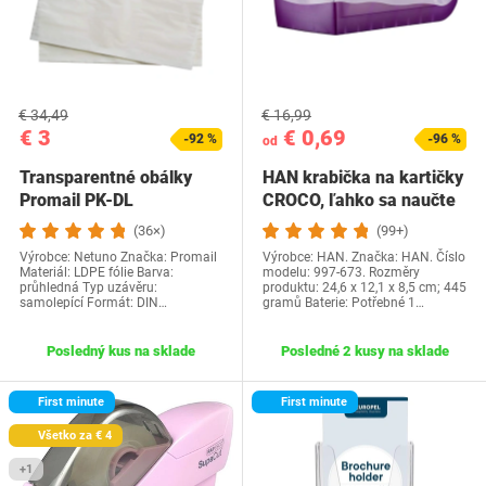
€ 34,49
€ 16,99
€ 3
€ 0,69
-92 %
-96 %
od
Transparentné obálky
HAN krabička na kartičky
Promail ‎PK-DL
CROCO, ľahko sa naučte
slovnú…
(36×)
(99+)
Výrobce: ‎Netuno Značka: ‎Promail
Výrobce: HAN. Značka: HAN. Číslo
Materiál: LDPE fólie Barva:
modelu: 997-673. Rozměry
průhledná Typ uzávěru:
produktu: 24,6 x 12,1 x 8,5 cm; 445
samolepící Formát: DIN…
gramů Baterie: Potřebné 1…
Posledný kus na sklade
Posledné 2 kusy na sklade
First minute
First minute
Všetko za € 4
+1