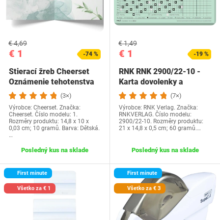
€ 4,69
€ 1,49
€ 1
€ 1
-74 %
-19 %
Stierací žreb Cheerset
RNK RNK 2900/22-10 -
Oznámenie tehotenstva
Karta dovolenky a
Čakáme dieťa s…
neprítomnosti 2022,…
(3×)
(7×)
Výrobce: Cheerset. Značka:
Výrobce: RNK Verlag. Značka:
Cheerset. Číslo modelu: 1.
RNKVERLAG. Číslo modelu:
Rozměry produktu: 14,8 x 10 x
2900/22-10. Rozměry produktu:
0,03 cm; 10 gramů. Barva: Dětská.
21 x 14,8 x 0,5 cm; 60 gramů.…
…
Posledný kus na sklade
Posledný kus na sklade
First minute
First minute
Všetko za € 1
Všetko za € 3