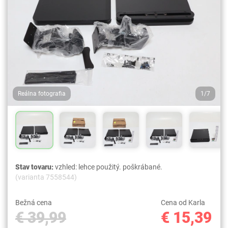
Reálna fotografia
1/7
Stav tovaru:
vzhled: lehce použitý. poškrábané.
(varianta 7558544)
Bežná cena
Cena od Karla
€ 39,99
€ 15,39