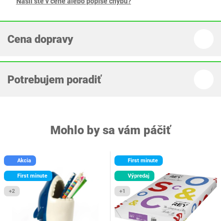
Našli ste v cene alebo popise chybu?
Cena dopravy
Potrebujem poradiť
Mohlo by sa vám páčiť
Akcia
First minute
First minute
Výpredaj
+2
+1