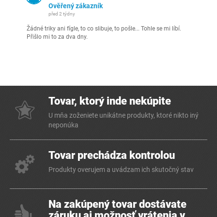
Ověřený zákazník
před 2 týdny
Žádné triky ani fígle, to co slibuje, to pošle... Tohle se mi líbí.
Přišlo mi to za dva dny.
Tovar, ktorý inde nekúpite
U mňa zoženiete unikátne produkty, ktoré nikto iný
neponúka
Tovar prechádza kontrolou
Produkty overujem a uvádzam ich skutočný stav
Na zakúpený tovar dostávate
záruku aj možnosť vrátenia v