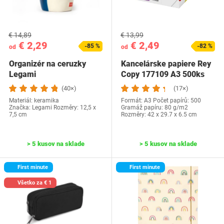
€ 14,89
€ 13,99
€ 2,29
€ 2,49
-85 %
-82 %
od
od
Organizér na ceruzky
Kancelárske papiere Rey
Legami
Copy 177109 A3 500ks
(40×)
(17×)
Materiál: keramika
Formát: A3 Počet papírů: 500
Značka: Legami Rozměry: 12,5 x
Gramáž papíru: 80 g/m2
7,5 cm
Rozměry: 42 x 29.7 x 6.5 cm
> 5 kusov na sklade
> 5 kusov na sklade
First minute
First minute
Všetko za € 1