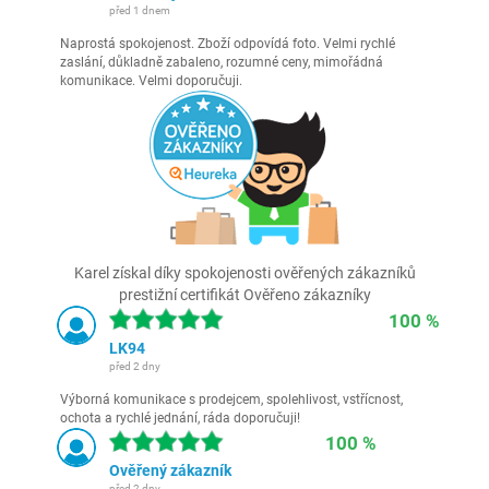
před 1 dnem
Naprostá spokojenost. Zboží odpovídá foto. Velmi rychlé
zaslání, důkladně zabaleno, rozumné ceny, mimořádná
komunikace. Velmi doporučuji.
Karel získal díky spokojenosti ověřených zákazníků
prestižní certifikát Ověřeno zákazníky
100 %
LK94
před 2 dny
Výborná komunikace s prodejcem, spolehlivost, vstřícnost,
ochota a rychlé jednání, ráda doporučuji!
100 %
Ověřený zákazník
před 2 dny