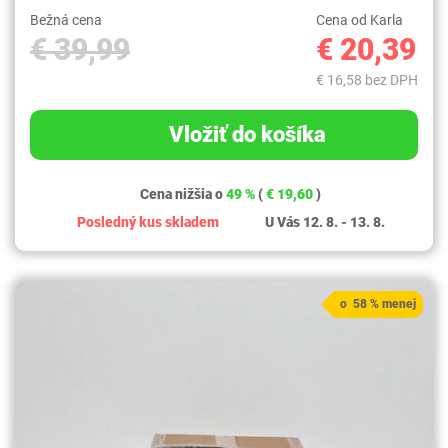
Bežná cena
Cena od Karla
€ 39,99
€ 20,39
€ 16,58 bez DPH
Vložiť do košíka
Cena nižšia o
49 %
(
€ 19,60
)
Posledný kus skladem
U Vás 12. 8. - 13. 8.
o 58 % menej