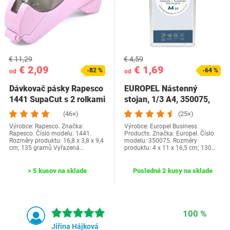
€ 11,29
€ 4,59
€ 2,09
€ 1,69
-82 %
-64 %
od
od
Dávkovač pásky Rapesco
EUROPEL Nástenný
1441 SupaCut s 2 rolkami
stojan, 1/3 A4, 350075,
pásky,…
priehľadný pevný…
(46×)
(25×)
Výrobce: Rapesco. Značka:
Výrobce: Europel Business
Rapesco. Číslo modelu: 1441.
Products. Značka: Europel. Číslo
Rozměry produktu: 16,8 x 3,8 x 9,4
modelu: 350075. Rozměry
cm; 135 gramů Vyřazená…
produktu: 4 x 11 x 16,5 cm; 130…
> 5 kusov na sklade
Posledné 2 kusy na sklade
100 %
Jiřina Hájková