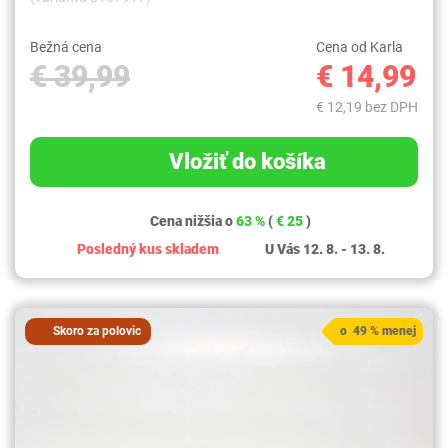
Bežná cena
Cena od Karla
€ 39,99
€ 14,99
€ 12,19 bez DPH
Vložiť do košíka
Cena nižšia o
63 %
(
€ 25
)
Posledný kus skladem
U Vás 12. 8. - 13. 8.
Skoro za polovic
o 49 % menej