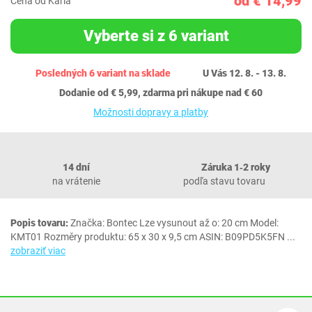
od € 14,99
Cena od Karla
Vyberte si z 6 variant
Posledných 6 variant na sklade
U Vás 12. 8. - 13. 8.
Dodanie od € 5,99, zdarma pri nákupe nad € 60
Možnosti dopravy a platby
14 dní
Záruka 1‐2 roky
na vrátenie
podľa stavu tovaru
Popis tovaru:
Značka: Bontec Lze vysunout až o: 20 cm Model:
‎KMT01 Rozměry produktu‎: 65 x 30 x 9,5 cm ASIN: B09PD5K5FN
...
zobraziť viac