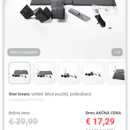
Reálna fotografia
1/6
Stav tovaru:
vzhled: lehce použitý. poškrábaný.
(varianta 8753079)
Bežná cena
Dnes AKČNÁ CENA
€ 39,99
€ 17,29