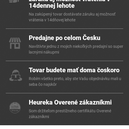
14dennej lehote
Na zakúpený tovar dostávate záruku aj možnosť
vrátenia v 14dňovej lehote
Predajne po celom Česku
Navštívte jednu z mojich niekoľkých predajní so super
lacnými nákupmi
Tovar budete mať doma čoskoro
Robím všetko preto, aby ste Vašu objednávku mali u
seba čo najskôr
Heureka Overené zákazníkmi
Som držiteľom prestížneho certifikátu Overené
zákazníkmi