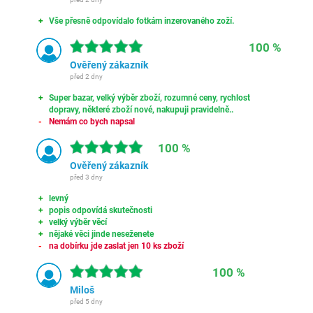
Vše přesně odpovídalo fotkám inzerovaného zoží.
100 %
Ověřený zákazník
před 2 dny
Super bazar, velký výběr zboží, rozumné ceny, rychlost
dopravy, některé zboží nové, nakupuji pravidelně..
Nemám co bych napsal
100 %
Ověřený zákazník
před 3 dny
levný
popis odpovídá skutečnosti
velký výběr věcí
nějaké věci jinde neseženete
na dobírku jde zaslat jen 10 ks zboží
100 %
Miloš
před 5 dny