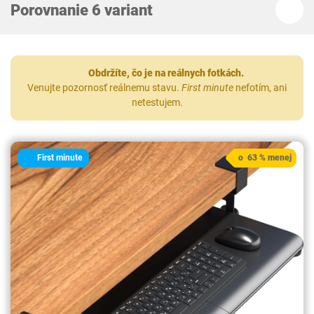
Porovnanie 6 variant
Obdržíte, čo je na reálnych fotkách.
Venujte pozornosť reálnemu stavu.
First minute
nefotím, ani
netestujem.
First minute
o 63 % menej