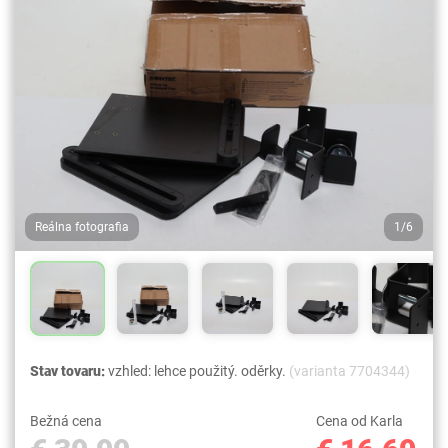
Reálna fotografia
1/6
Stav tovaru:
vzhled: lehce použitý. oděrky.
(varianta 7704344)
Bežná cena
Cena od Karla