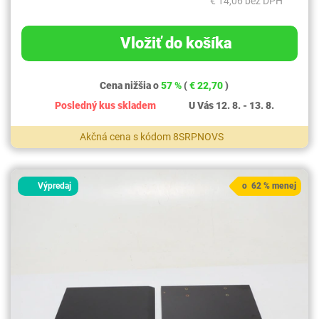
€ 14,06 bez DPH
Vložiť do košíka
Cena nižšia o
57 %
(
€ 22,70
)
Posledný kus skladem
U Vás 12. 8. - 13. 8.
Akčná cena s kódom 8SRPNOVS
Výpredaj
o 62 % menej