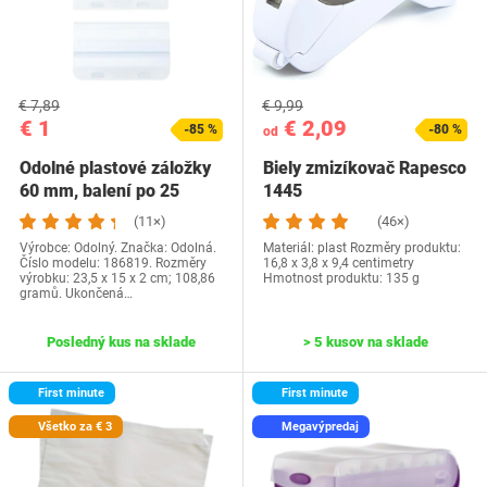
€ 7,89
€ 9,99
€ 1
€ 2,09
-85 %
-80 %
od
Odolné plastové záložky
Biely zmizíkovač Rapesco
60 mm, balení po 25
1445
kusech,…
(11×)
(46×)
Výrobce: Odolný. Značka: Odolná.
Materiál: plast Rozměry produktu:
Číslo modelu: 186819. Rozměry
16,8 x 3,8 x 9,4 centimetry
výrobku: 23,5 x 15 x 2 cm; 108,86
Hmotnost produktu: 135 g
gramů. Ukončená…
Posledný kus na sklade
> 5 kusov na sklade
First minute
First minute
Všetko za € 3
Megavýpredaj