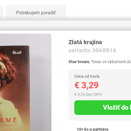
Potrebujem poradiť
Zlatá krajina
varianta 3068816
Stav tovaru:
Tovar vo výbornom sta
Cena od Karla
€ 3,29
€ 3,29 bez DPH
Vložiť do
10+ ks u partnera