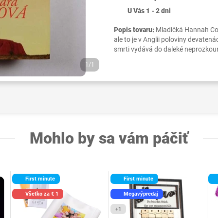
U Vás 1 - 2 dni
Popis tovaru:
Mladičká Hannah Conr
ale to je v Anglii poloviny devaten
smrti vydává do daleké neprozkou
1/1
Mohlo by sa vám páčiť
First minute
First minute
Všetko za € 1
Megavýpredaj
+1