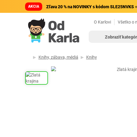
AKCIA
Zľava 20 % na NOVINKY s kódom SLE25NVKS
+
O Karlovi
Všetko o 
Zobraziť kategór
Knihy, zábava, médiá
Knihy