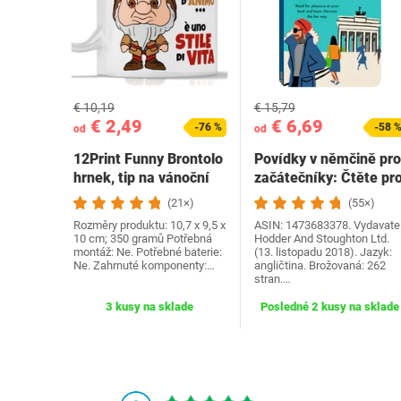
€ 10,19
€ 15,79
€ 2,49
€ 6,69
-76 %
-58 
od
od
12Print Funny Brontolo
Povídky v němčině pro
hrnek, tip na vánoční
začátečníky: Čtěte pr
dárek a…
radost na své…
(21×)
(55×)
Rozměry produktu: 10,7 x 9,5 x
ASIN: 1473683378. Vydavatel
10 cm; 350 gramů Potřebná
Hodder And Stoughton Ltd.
montáž: Ne. Potřebné baterie:
(13. listopadu 2018). Jazyk:
Ne. Zahrnuté komponenty:…
angličtina. Brožovaná: 262
stran.…
3 kusy na sklade
Posledné 2 kusy na sklade