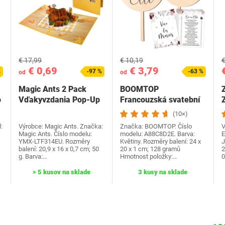
€ 17,99
€ 10,19
€
€ 0,69
€ 3,79
%
-97 %
-63 %
od
od
Magic Ants 2 Pack
BOOMTOP
o
Vďakyvzdania Pop-Up
Francouzská svatební
Z
priania -…
hra Dřevěná cedulka a
(10×)
kvízové…
:
Výrobce: Magic Ants. Značka:
Značka: BOOMTOP. Číslo
V
Magic Ants. Číslo modelu:
modelu: A88C8D2E. Barva:
E
YMX-LTF314EU. Rozměry
Květiny. Rozměry balení: 24 x
J
balení: 20,9 x 16 x 0,7 cm; 50
20 x 1 cm; 128 gramů
2
g. Barva:…
Hmotnost položky:…
0
> 5 kusov na sklade
3 kusy na sklade