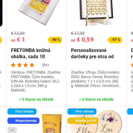
€ 12,39
€ 17,99
€
€ 1
€ 0,59
%
-90 %
-97 %
od
od
o
FRETONBA knižná
Personalizované
obálka, sada 10
darčeky pre otca od
knižných dosiek,
dcéry syna, Ufkaa…
(8×)
priehľadné…
5
Výrobce: FRETONBA. Značka:
Značka: Ufkaa. Číslo modelu:
V
FRETONBA. Číslo modelu:
0032. Barva: Černá. Rozměry
B
DIN-A4. Rozměry balení: 30,2
produktu: 1 x 1 x 0,5 cm; 280
ú
-
x 24,6 x 1,9 cm; 380 g.
g. Materiál: Dřevo. Hmotnost…
(
Materiál…
s
> 5 kusov na sklade
> 5 kusov na sklade
First minute
First minute
Megavýpredaj
Všetko za € 4
+1