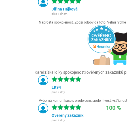
Jiřina Hájková
před 1 dnem
Naprostá spokojenost. Zboží odpovídá foto. Velmi rychl
Karel získal díky spokojenosti ověřených zákazníků pr
LK94
před 2 dny
Výborná komunikace s prodejcem, spolehlivost, vstřícnost,
100 %
Ověřený zákazník
před 2 dny