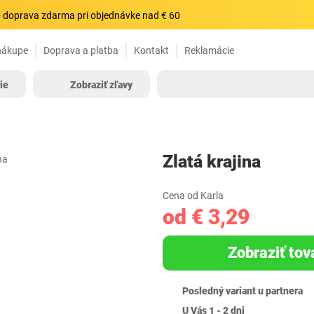
 doprava zdarma pri objednávke nad € 60
nákupe
Doprava a platba
Kontakt
Reklamácie
ie
Zobraziť zľavy
Zlatá krajina
Cena od Karla
od € 3,29
Zobraziť tov
Posledný variant u partnera
U Vás 1 - 2 dni