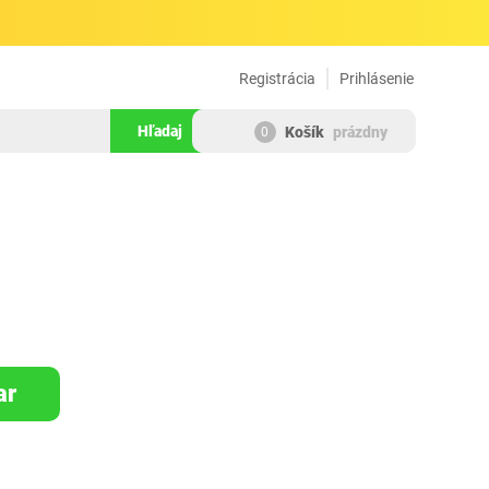
Registrácia
Prihlásenie
Hľadaj
Košík
prázdny
0
464627
ar