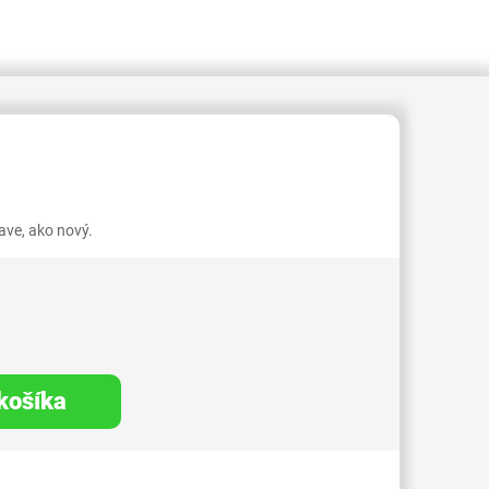
409000003068816
ve, ako nový.
 košíka