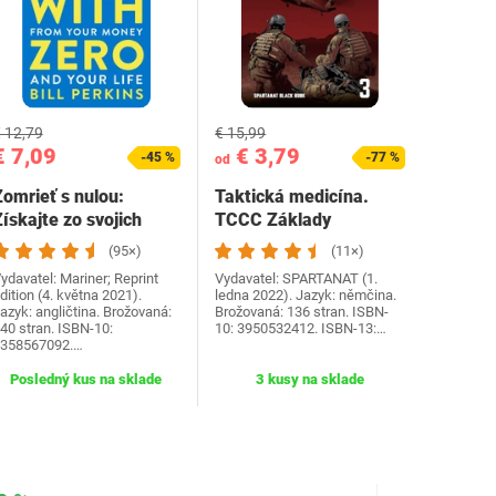
 12,79
€ 15,99
€ 7,09
€ 3,79
-45 %
-77 %
od
Zomrieť s nulou:
Taktická medicína.
ískajte zo svojich
TCCC Základy
peňazí a života…
starostlivosti o
(95×)
(11×)
zranených…
ydavatel: Mariner; Reprint
Vydavatel: SPARTANAT (1.
dition (4. května 2021).
ledna 2022). Jazyk: němčina.
azyk: angličtina. Brožovaná:
Brožovaná: 136 stran. ISBN-
40 stran. ISBN-10:
10: 3950532412. ISBN-13:…
358567092.…
Posledný kus na sklade
3 kusy na sklade