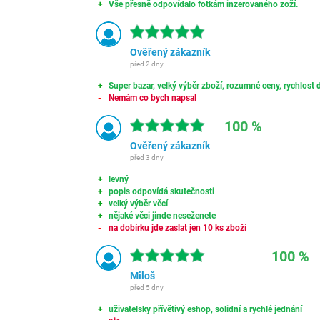
Vše přesně odpovídalo fotkám inzerovaného zoží.
Ověřený zákazník
před 2 dny
Super bazar, velký výběr zboží, rozumné ceny, rychlost d
Nemám co bych napsal
100 %
Ověřený zákazník
před 3 dny
levný
popis odpovídá skutečnosti
velký výběr věcí
nějaké věci jinde neseženete
na dobírku jde zaslat jen 10 ks zboží
100 %
Miloš
před 5 dny
uživatelsky přívětivý eshop, solidní a rychlé jednání