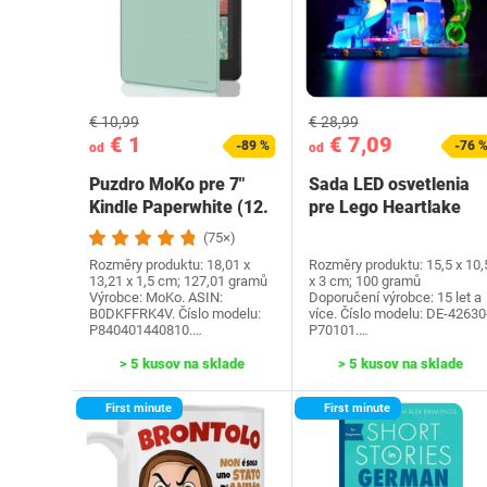
€ 10,99
€ 28,99
€ 1
€ 7,09
-89 %
-76 
od
od
Puzdro MoKo pre 7"
Sada LED osvetlenia
Kindle Paperwhite (12.
pre Lego Heartlake
generácia-2024) a…
City Water Park…
(75×)
Rozměry produktu: 18,01 x
Rozměry produktu: 15,5 x 10,
13,21 x 1,5 cm; 127,01 gramů
x 3 cm; 100 gramů
Výrobce: MoKo. ASIN:
Doporučení výrobce: 15 let a
B0DKFFRK4V. Číslo modelu:
více. Číslo modelu: DE-42630
P840401440810.…
P70101.…
> 5 kusov na sklade
> 5 kusov na sklade
First minute
First minute