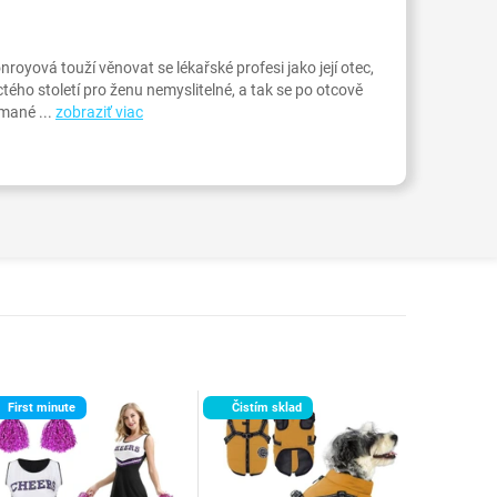
oyová touží věnovat se lékařské profesi jako její otec,
áctého století pro ženu nemyslitelné, a tak se po otcově
mané ...
zobraziť viac
First minute
Čistím sklad