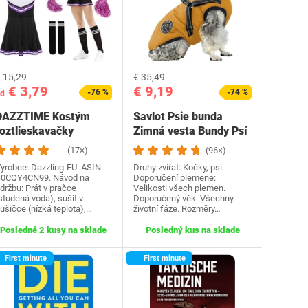
 15,29
€ 35,49
€ 3,79
€ 9,19
-76 %
-74 %
d
DAZZTIME Kostým
Savlot Psie bunda
roztlieskavačky
Zimná vesta Bundy Psí
dámske, kostým…
kabát Psí sveter…
(17×)
(96×)
ýrobce: Dazzling-EU. ASIN:
Druhy zvířat: Kočky, psi.
0CQY4CN99. Návod na
Doporučení plemene:
držbu: Prát v pračce
Velikosti všech plemen.
studená voda), sušit v
Doporučený věk: Všechny
ušičce (nízká teplota),…
životní fáze. Rozměry…
Posledné 2 kusy na sklade
Posledný kus na sklade
First minute
First minute