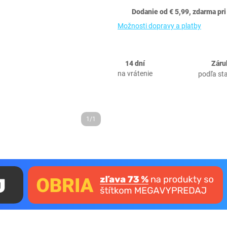
Dodanie od € 5,99, zdarma pri
Možnosti dopravy a platby
14 dní
Záru
na vrátenie
podľa st
1/1