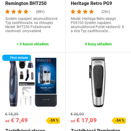
Remington BHT250
Heritage Retro PG9
(88×)
(26×)
Systém napájení: akumulátorové
Model: Heritage Retro design
Typ zastřihovače: na chloupky
PG9100 Systém napájení:
Model: BHT250 Požadované
akumulátorové Počet nástavců: 8
vlastnosti: omyvatelné
a více Typ zastřihovače:…
> 5 kusov skladem
4 kusy skladem
First minute
€ 18,39
€ 36,99
€ 7,49
€ 17,09
-59 %
-54 %
od
od
Zastrihávač vlasov
Zastrihávač Remington