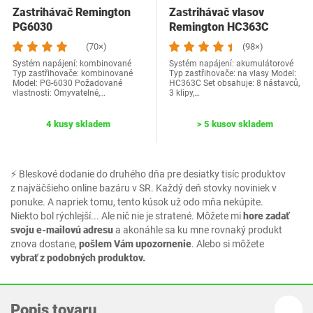
Zastrihávač Remington
Zastrihávač vlasov
PG6030
Remington HC363C
(70×)
(98×)
Systém napájení: kombinované
Systém napájení: akumulátorové
Typ zastřihovače: kombinované
Typ zastřihovače: na vlasy Model:
Model: PG-6030 Požadované
HC363C Set obsahuje: 8 nástavců,
vlastnosti: Omyvatelné,…
3 klipy,…
4 kusy skladem
> 5 kusov skladem
⚡ Bleskové dodanie do druhého dňa pre desiatky tisíc produktov
z najväčšieho online bazáru v SR. Každý deň stovky noviniek v
ponuke. A napriek tomu, tento kúsok už odo mňa nekúpite.
Niekto bol rýchlejší... Ale nič nie je stratené. Môžete mi
hore zadať
svoju e-mailovú adresu
a akonáhle sa ku mne rovnaký produkt
znova dostane,
pošlem Vám upozornenie
. Alebo si môžete
vybrať z podobných produktov.
Popis tovaru