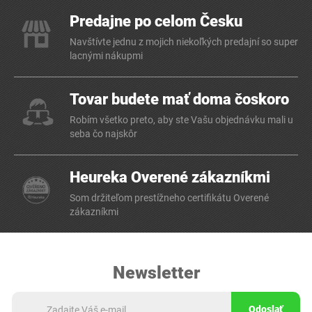
Predajne po celom Česku
Navštívte jednu z mojich niekoľkých predajní so super
lacnými nákupmi
Tovar budete mať doma čoskoro
Robím všetko preto, aby ste Vašu objednávku mali u
seba čo najskôr
Heureka Overené zákazníkmi
Som držiteľom prestížneho certifikátu Overené
zákazníkmi
Newsletter
Odoslať