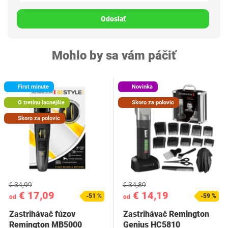
Odoslať
Mohlo by sa vám páčiť
First minute
Novinka
O tretinu lacnejšie
Skoro za polovic
Skoro za polovic
€ 34,99
€ 34,89
€ 17,09
€ 14,19
-51 %
-59 %
od
od
Zastrihávač fúzov
Zastrihávač Remington
Remington MB5000
Genius HC5810