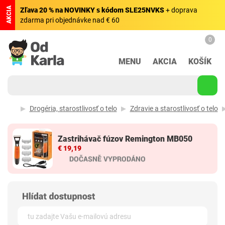
AKCIA
Zľava 20 % na NOVINKY s kódom SLE25NVKS
+ doprava
zdarma pri objednávke nad € 60
0
MENU
AKCIA
KOŠÍK
Drogéria, starostlivosť o telo
Zdravie a starostlivosť o telo
Zastrihávač fúzov Remington MB050
€ 19,19