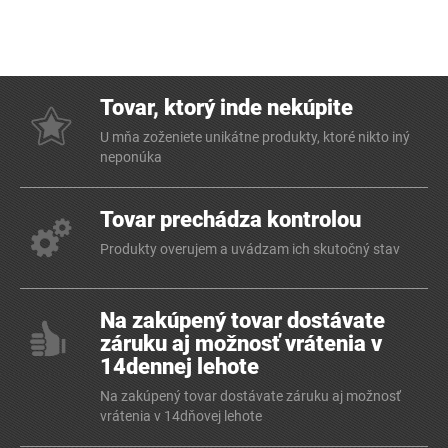
Tovar, ktorý inde nekúpite
U mňa zoženiete unikátne produkty, ktoré nikto iný
neponúka
Tovar prechádza kontrolou
Produkty overujem a uvádzam ich skutočný stav
Na zakúpený tovar dostávate
záruku aj možnosť vrátenia v
14dennej lehote
Na zakúpený tovar dostávate záruku aj možnosť
vrátenia v 14dňovej lehote