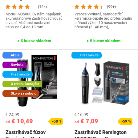
(12×)
(99+)
Model: MB5000 Systém napájení:
Vysoce vyvinuté, samoostřící
akumulátorové Zastřihovač vousů
keramické čepele pro profesionální
a vlasů Možnost nastavení
střihací výkon 10 nasazovacích
délky od 0,4 do 18 mm…
hřebenů (3–40 mm),…
> 5 kusov skladem
> 5 kusov skladem
Akcia
First minute
Novinka
First minute
O tretinu lacnejšie
Skoro za polovic
€ 24,99
€ 16,99
€ 10,49
€ 7,09
-58 %
-59 %
od
od
Zastrihávač fúzov
Zastrihávač Remington