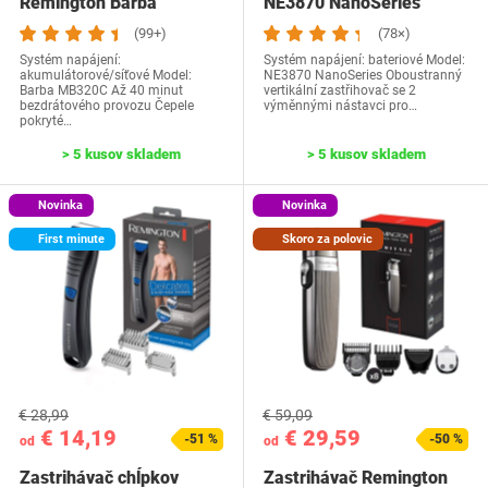
Remington Barba
NE3870 NanoSeries
MB320C
(99+)
(78×)
Systém napájení:
Systém napájení: bateriové Model:
akumulátorové/síťové Model:
NE3870 NanoSeries Oboustranný
Barba MB320C Až 40 minut
vertikální zastřihovač se 2
bezdrátového provozu Čepele
výměnnými nástavci pro…
pokryté…
> 5 kusov skladem
> 5 kusov skladem
Novinka
Novinka
First minute
Skoro za polovic
€ 28,99
€ 59,09
€ 14,19
€ 29,59
-51 %
-50 %
od
od
Zastrihávač chĺpkov
Zastrihávač Remington