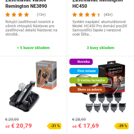
Remington NE3890
HC450
(13×)
(43×)
Rotující zastřihovač nosních a
Systém napájení: akumulátorové
ušních chloupků Nástavec pro
Model: HC450 Pro domácí použití
zastřihovač detailů Nástavec na
Samoostřící čepele z nerezové
strniště…
oceli Šířka…
> 5 kusov skladem
3 kusy skladem
Novinka
First minute
O tretinu lacnejšie
Skoro za polovic
€ 29,99
€ 28,99
€ 20,79
€ 17,69
-31 %
-39 %
od
od