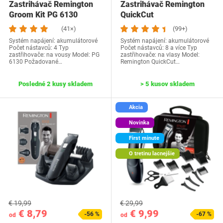
Zastrihávač Remington
Zastrihávač Remington
Groom Kit PG 6130
QuickCut
(41×)
(99+)
Systém napájení: akumulátorové
Systém napájení: akumulátorové
Počet nástavců: 4 Typ
Počet nástavců: 8 a více Typ
zastřihovače: na vousy Model: PG
zastřihovače: na vlasy Model:
6130 Požadované…
Remington QuickCut…
Posledné 2 kusy skladem
> 5 kusov skladem
Akcia
Novinka
First minute
O tretinu lacnejšie
€ 19,99
€ 29,99
€ 8,79
€ 9,99
-56 %
-67 %
od
od