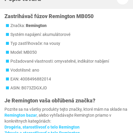
Zastrihávač fúzov Remington MB050
Značka:
Remington
Systém napájení: akumulátorové
Typ zastřihovače: na vousy
Model: MB050
Požadované vlastnosti: omyvatelné, indikátor nabíjení
Vodotěsné: ano
EAN: 4008496882014
ASIN: B073ZDGXJD
Je
Remington
vaša obľúbená značka?
Pozrite sa na všetky produkty tejto značky, ktoré mám na sklade na
Remington bazar
, alebo vyhľadávajte Remington priamo v
konkrétnych kategóriách:
Drogéria, starostlivosť o telo Remington