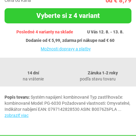
od € 8,79
Cena od Karla
Vyberte si z 4 variant
Posledné 4 varianty na sklade
U Vás 12. 8. - 13. 8.
Dodanie od € 5,99, zdarma pri nákupe nad € 60
Možnosti dopravy a platby
14 dní
Záruka 1‐2 roky
na vrátenie
podľa stavu tovaru
Popis tovaru:
Systém napájení: kombinované Typ zastřihovače:
kombinované Model: PG-6030 Požadované vlastnosti: Omyvatelné,
Indikátor nabíjení EAN: 0797142828530 ASIN: B0076Z6PLA
...
zobraziť viac