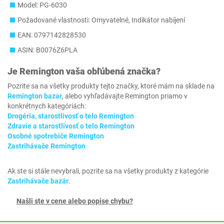
Model: PG-6030
Požadované vlastnosti: Omyvatelné, Indikátor nabíjení
EAN: 0797142828530
ASIN: B0076Z6PLA
Je
Remington
vaša obľúbená značka?
Pozrite sa na všetky produkty tejto značky, ktoré mám na sklade na
Remington bazar
, alebo vyhľadávajte Remington priamo v
konkrétnych kategóriách:
Drogéria, starostlivosť o telo Remington
Zdravie a starostlivosť o telo Remington
Osobné spotrebiče Remington
Zastrihávače Remington
Ak ste si stále nevybrali, pozrite sa na všetky produkty z kategórie
Zastrihávače bazár
.
Našli ste v cene alebo popise chybu?