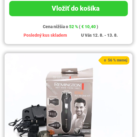
Vložiť do košíka
Cena nižšia o
52 %
(
€ 10,40
)
Posledný kus skladem
U Vás 12. 8. - 13. 8.
o 56 % menej