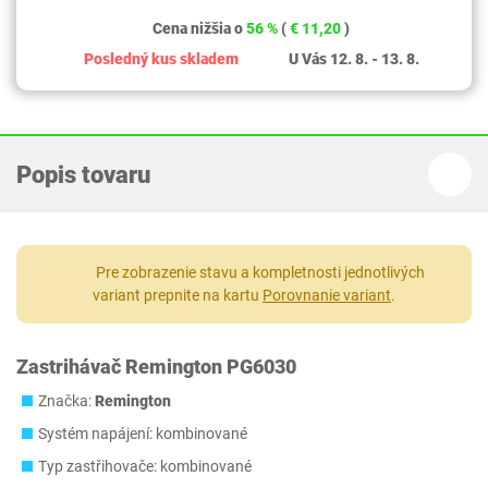
Cena nižšia o
56 %
(
€ 11,20
)
Posledný kus skladem
U Vás 12. 8. - 13. 8.
Popis tovaru
Pre zobrazenie stavu a kompletnosti jednotlivých
variant prepnite na kartu
Porovnanie variant
.
Zastrihávač Remington PG6030
Značka:
Remington
Systém napájení: kombinované
Typ zastřihovače: kombinované