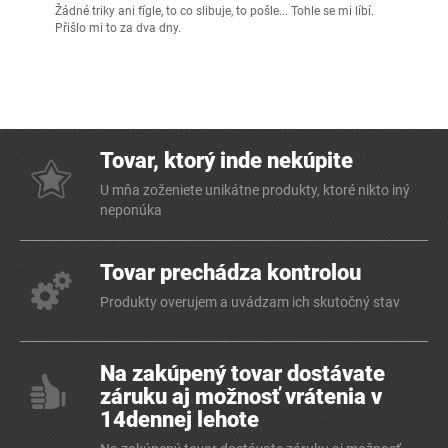
Žádné triky ani fígle, to co slibuje, to pošle... Tohle se mi líbí.
Přišlo mi to za dva dny.
Tovar, ktorý inde nekúpite
U mňa zoženiete unikátne produkty, ktoré nikto iný
neponúka
Tovar prechádza kontrolou
Produkty overujem a uvádzam ich skutočný stav
Na zakúpený tovar dostávate
záruku aj možnosť vrátenia v
14dennej lehote