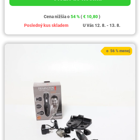
Cena nižšia o
54 %
(
€ 10,80
)
Posledný kus skladem
U Vás 12. 8. - 13. 8.
o 56 % menej