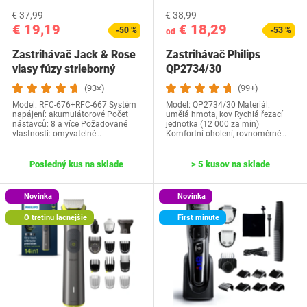
€ 37,99
€ 38,99
€ 19,19
€ 18,29
-50 %
-53 %
od
Zastrihávač Jack & Rose
Zastrihávač Philips
vlasy fúzy strieborný
QP2734/30
(93×)
(99+)
Model: RFC-676+RFC-667 Systém
Model: QP2734/30 Materiál:
napájení: akumulátorové Počet
umělá hmota, kov Rychlá řezací
nástavců: 8 a více Požadované
jednotka (12 000 za min)
vlastnosti: omyvatelné…
Komfortní oholení, rovnoměrné…
Posledný kus na sklade
> 5 kusov na sklade
Novinka
Novinka
O tretinu lacnejšie
First minute