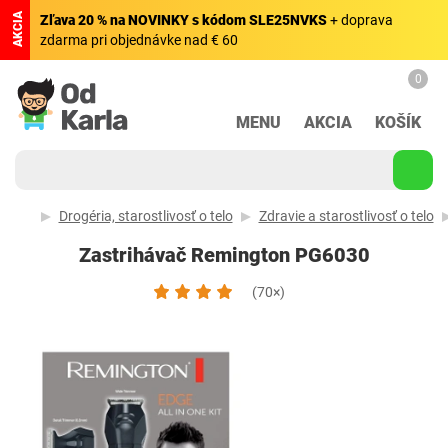
AKCIA
Zľava 20 % na NOVINKY s kódom SLE25NVKS
+ doprava
zdarma pri objednávke nad € 60
0
MENU
AKCIA
KOŠÍK
Drogéria, starostlivosť o telo
Zdravie a starostlivosť o telo
Zastrihávač Remington PG6030
(70×)