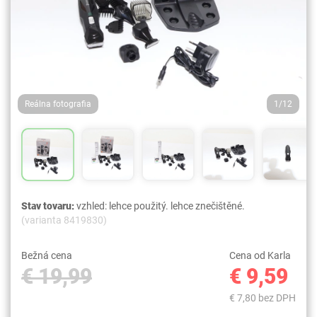
Reálna fotografia
1/12
Stav tovaru:
vzhled: lehce použitý. lehce znečištěné.
(varianta 8419830)
Bežná cena
Cena od Karla
€ 19,99
€ 9,59
€ 7,80 bez DPH