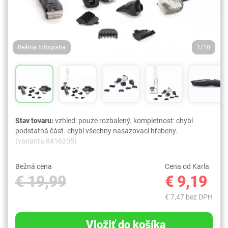
Reálna fotografia
1/10
Stav tovaru:
vzhled: pouze rozbalený. kompletnost: chybí
podstatná část. chybí všechny nasazovací hřebeny.
(varianta 8416205)
Bežná cena
Cena od Karla
€ 19,99
€ 9,19
€ 7,47 bez DPH
Vložiť do košíka