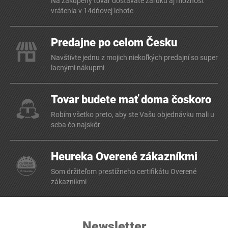
Na zakúpený tovar dostávate záruku aj možnosť
vrátenia v 14dňovej lehote
Predajne po celom Česku
Navštívte jednu z mojich niekoľkých predajní so super
lacnými nákupmi
Tovar budete mať doma čoskoro
Robím všetko preto, aby ste Vašu objednávku mali u
seba čo najskôr
Heureka Overené zákazníkmi
Som držiteľom prestížneho certifikátu Overené
zákazníkmi
Newsletter