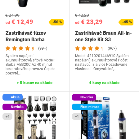
€ 24,99
€ 42,29
€ 12,49
€ 23,29
-50 %
-45 %
od
od
Zastrihávač fúzov
Zastrihávač Braun All-in-
Remington Barba
one Style Kit S3
MB320C
(99+)
(96×)
Systém napájení:
Model: 4210201446910 Systém
akumulátorové/síťové Model:
napájení: akumulátorové Počet
Barba MB320C Až 40 minut
nástavců: 8 a více Požadované
bezdrátového provozu Čepele
vlastnosti: Omyvatelné,…
pokryté…
> 5 kusov na sklade
4 kusy na sklade
Akcia
Novinka
Novinka
First minute
+4
+1