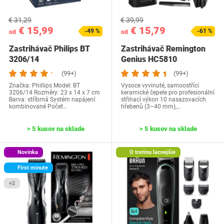
€ 31,29
€ 39,99
€ 15,99
€ 15,79
-49 %
-61 %
od
od
Zastrihávač Philips BT
Zastrihávač Remington
3206/14
Genius HC5810
(99+)
(99+)
Značka: Phillips Model: BT
Vysoce vyvinuté, samoostřící
3206/14 Rozměry: 23 x 14 x 7 cm
keramické čepele pro profesionální
Barva: stříbrná Systém napájení:
střihací výkon 10 nasazovacích
kombinované Počet…
hřebenů (3–40 mm),…
> 5 kusov na sklade
> 5 kusov na sklade
Novinka
O tretinu lacnejšie
First minute
+2