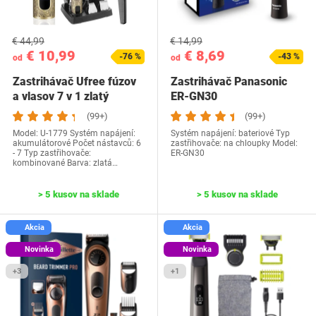
€ 44,99
€ 14,99
€ 10,99
€ 8,69
-76 %
-43 %
od
od
Zastrihávač Ufree fúzov
Zastrihávač Panasonic
a vlasov 7 v 1 zlatý
ER-GN30
(99+)
(99+)
Model: ‎U-1779 Systém napájení:
Systém napájení: bateriové Typ
akumulátorové Počet nástavců: 6
zastřihovače: na chloupky Model:
- 7 Typ zastřihovače:
ER-GN30
kombinované Barva: zlatá…
> 5 kusov na sklade
> 5 kusov na sklade
Akcia
Akcia
Novinka
Novinka
+3
+1