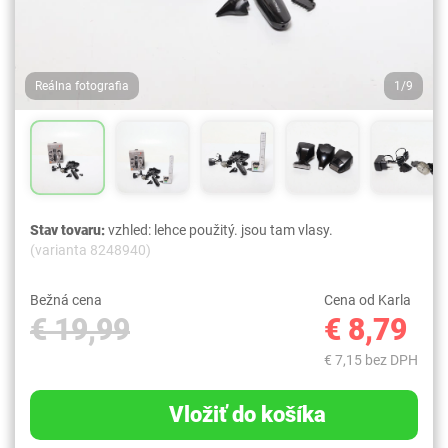
Reálna fotografia
1/9
Stav tovaru:
vzhled: lehce použitý. jsou tam vlasy.
(varianta 8248940)
Bežná cena
Cena od Karla
€ 19,99
€ 8,79
€ 7,15 bez DPH
Vložiť do košíka