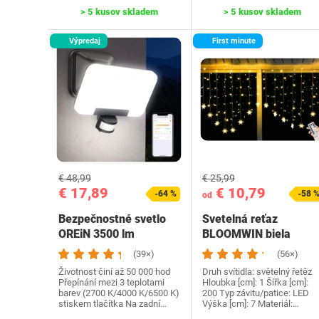
> 5 kusov skladem
> 5 kusov skladem
Výpredaj
First minute
€ 48,99
€ 25,99
€ 17,89
€ 10,79
-64 %
-58 
od
Bezpečnostné svetlo
Svetelná reťaz
OREiN 3500 lm
BLOOMWIN biela
(39×)
(56×)
Životnost činí až 50 000 hod
Druh svítidla: světelný řetěz
Přepínání mezi 3 teplotami
Hloubka [cm]: 1 Šířka [cm]:
barev (2700 K/4000 K/6500 K)
200 Typ závitu/patice: LED
stiskem tlačítka Na zadní…
Výška [cm]: 7 Materiál:…