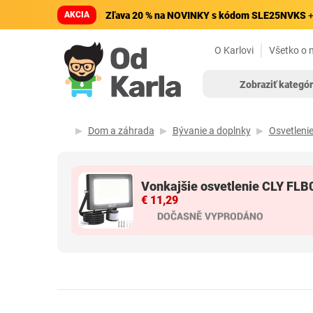
AKCIA
Zľava 20 % na NOVINKY s kódom SLE25NVKS
+
O Karlovi
Všetko o 
Zobraziť kategór
Dom a záhrada
Bývanie a doplnky
Osvetleni
Vonkajšie osvetlenie CLY FLB
€ 11,29