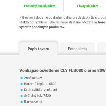
Posledný kus skladem
4 kusy skladem
⚡ Bleskové dodanie do druhého dňa pre desiatky tisíc prod
Niekto bol rýchlejší... Ale nič nie je stratené. Môžete mi
hore 
vybrať z podobných produktov.
Popis tovaru
Fotogaléria
Vonkajšie osvetlenie CLY FLB080 čierne 80W
Značka:
CLY
Barevná teplota: 6500
Druh svítidla: venkovní
Světelný tok: 7520
Barva: černá