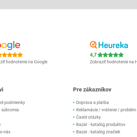
4,7
ziť hodnotenie na Google
Zobraziť hodnotenie na 
vi
Pre zákazníkov
é podmienky
Doprava a platba
 súkromia
Reklamácie / vrátenie / problém
Časté otázky
e
Bazár - katalóg produktov
 o nás
Bazár - katalóg značiek