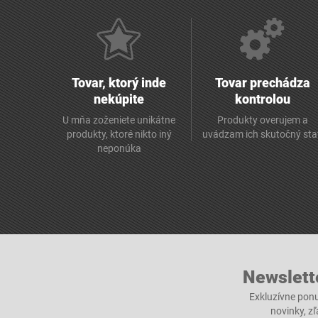
Tovar, ktorý inde
Tovar prechádza
nekúpite
kontrolou
U mňa zoženiete unikátne
Produkty overujem a
produkty, ktoré nikto iný
uvádzam ich skutočný sta
neponúka
Newslett
Exkluzívne ponu
novinky, z