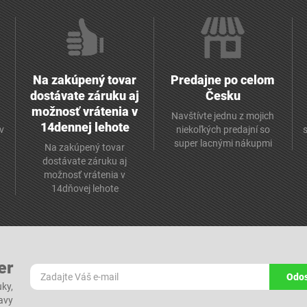
Na zakúpený tovar
Predajne po celom
dostávate záruku aj
Česku
možnosť vrátenia v
Navštívte jednu z mojich
14dennej lehote
v
niekoľkých predajní so
super lacnými nákupmi
Na zakúpený tovar
dostávate záruku aj
možnosť vrátenia v
14dňovej lehote
er
Odos
ky,
ľavy