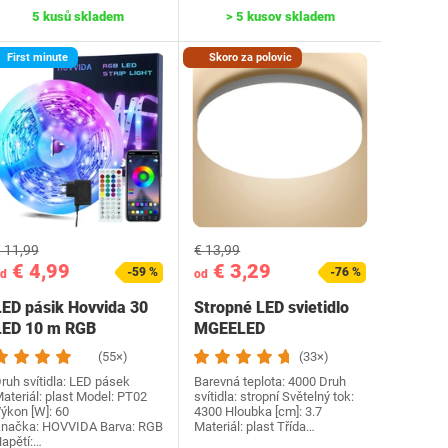
5 kusů skladem
> 5 kusov skladem
First minute
Skoro za polovic
 11,99
€ 13,99
€ 4,99
€ 3,29
-59 %
-76 %
d
od
LED pásik Hovvida 30
Stropné LED svietidlo
LED 10 m RGB
MGEELED
(55×)
(33×)
ruh svítidla: LED pásek
Barevná teplota: 4000 Druh
ateriál: plast Model: ‎PT02
svítidla: stropní Světelný tok:
ýkon [W]: 60
4300 Hloubka [cm]: 3.7
načka: ‎HOVVIDA Barva: ‎RGB
Materiál: plast Třída…
apětí:…