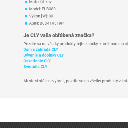
Materiál: kov
Model: FLB080
Výkon [W]: 80
ASIN: B0D41R3T9P
Je
CLY
vaša obľúbená značka?
Pozrite sa na všetky produkty tejto značky, ktoré mám na 
Dom a záhrada CLY
Bývanie a doplnky CLY
Osvetlenie CLY
Svietidlá CLY
Ak ste si stále nevybrali, pozrite sa na všetky produkty z ka