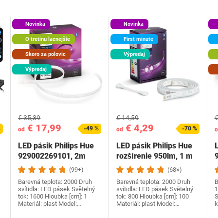
Novinka
Novinka
O tretinu lacnejšie
First minute
Skoro za polovic
Výpredaj
Výpredaj
€ 35,39
€ 14,59
€
€ 17,99
€ 4,29
%
-49 %
-70 %
od
od
o
LED pásik Philips Hue
LED pásik Philips Hue
929002269101, 2m
rozšírenie 950lm, 1 m
(99+)
(68×)
Barevná teplota: 2000 Druh
Barevná teplota: 2000 Druh
B
svítidla: LED pásek Světelný
svítidla: LED pásek Světelný
1
tok: ‎1600 Hloubka [cm]: 1
tok: 800 Hloubka [cm]: 100
S
Materiál: plast Model:…
Materiál: plast Model:…
k