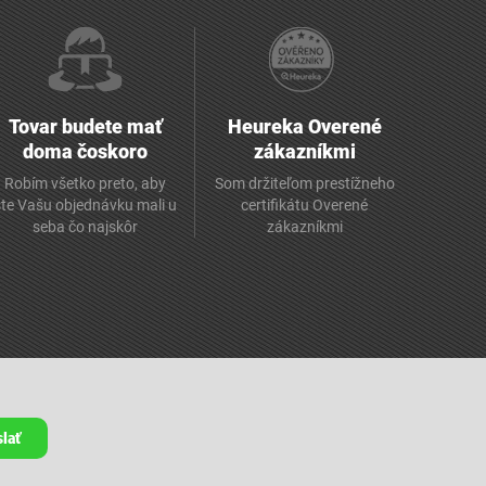
Tovar budete mať
Heureka Overené
doma čoskoro
zákazníkmi
Robím všetko preto, aby
Som držiteľom prestížneho
ste Vašu objednávku mali u
certifikátu Overené
seba čo najskôr
zákazníkmi
lať