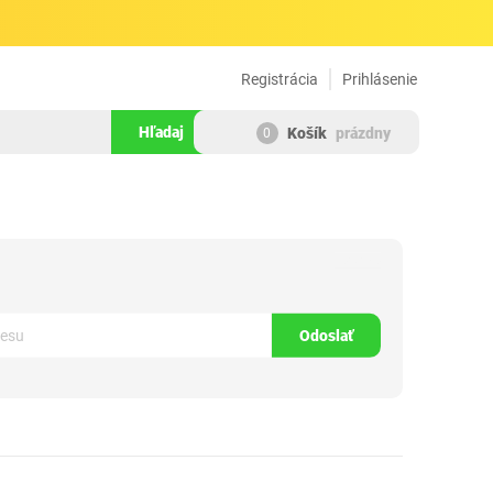
Registrácia
Prihlásenie
Hľadaj
Košík
prázdny
0
1590345
Odoslať