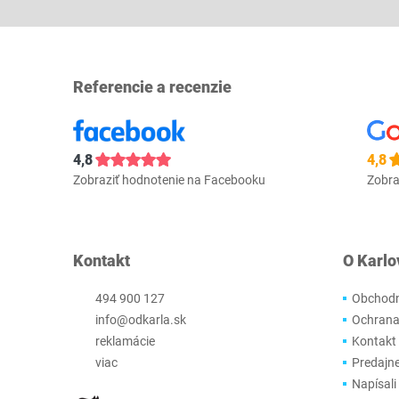
Referencie a recenzie
4,8
4,8
Zobraziť hodnotenie na Facebooku
Zobra
Kontakt
O Karlo
494 900 127
Obchodn
info@odkarla.sk
Ochrana
reklamácie
Kontakt
viac
Predajn
Napísali