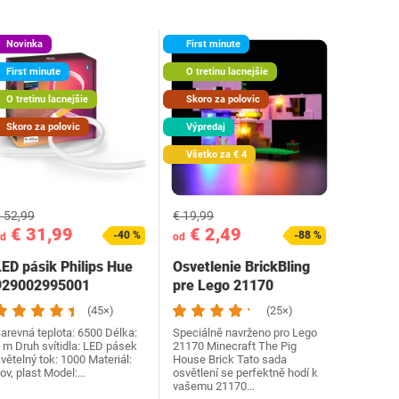
Novinka
First minute
First minute
O tretinu lacnejšie
O tretinu lacnejšie
Skoro za polovic
Skoro za polovic
Výpredaj
Všetko za € 4
 52,99
€ 19,99
€ 31,99
€ 2,49
-40 %
-88 %
d
od
LED pásik Philips Hue
Osvetlenie BrickBling
929002995001
pre Lego 21170
(45×)
(25×)
arevná teplota: 6500 Délka:
Speciálně navrženo pro Lego
 m Druh svítidla: LED pásek
21170 Minecraft The Pig
větelný tok: 1000 Materiál:
House Brick Tato sada
ov, plast Model:…
osvětlení se perfektně hodí k
vašemu 21170…