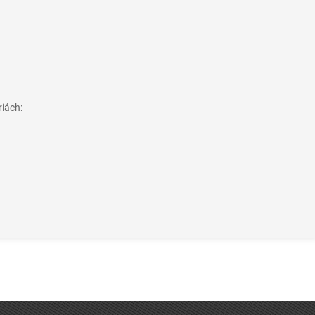
riách: