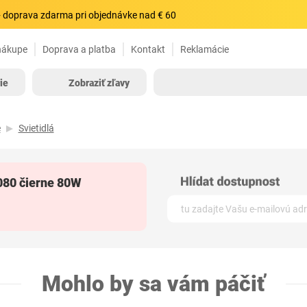
 doprava zdarma pri objednávke nad € 60
nákupe
Doprava a platba
Kontakt
Reklamácie
ie
Zobraziť zľavy
e
Svietidlá
080 čierne 80W
Mohlo by sa vám páčiť