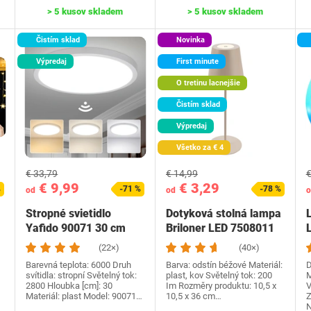
> 5 kusov skladem
> 5 kusov skladem
Čistím sklad
Novinka
Výpredaj
First minute
O tretinu lacnejšie
Čistím sklad
Výpredaj
Všetko za € 4
€ 33,79
€ 14,99
€
€ 9,99
€ 3,29
%
-71 %
-78 %
od
od
o
Stropné svietidlo
Dotyková stolná lampa
Yafido 90071 30 cm
Briloner LED 7508011
(22×)
(40×)
Barevná teplota: 6000 Druh
Barva: odstín béžové Materiál:
D
svítidla: stropní Světelný tok:
plast, kov Světelný tok: 200
M
2800 Hloubka [cm]: 30
Im Rozměry produktu: ‎10,5 x
V
Materiál: plast Model: 90071…
10,5 x 36 cm…
Z
N