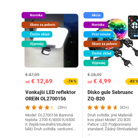
Novinka
Akcia
Skoro za polovic
Novinka
Čistím sklad
First minute
Výpredaj
Skoro za polovic
Čistím sklad
Výpredaj
€ 47,99
€ 28,99
€ 12,69
€ 4,99
-74 %
-83 
od
od
Vonkajší LED reflektor
Disko gule Sebruanc
OREiN OL2700156
ZQ-B20
(39×)
(82×)
Model: OL2700156 Barevná
Druh svítidla: jiné Materiál:
teplota: 2700 K/4000 K/6500
kov, plast Model: ZQ-B20
K (teplé/neutrální/studené
Patice: LED Podporovaný
bílé) Druh svítidla: venkovní…
standard: Žádný Stmívatelné:
…