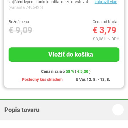
zajištění lepení. funkcionalita: nelze otestovat. ...
zobraziť viac
(varianta 7496426)
Bežná cena
Cena od Karla
€ 9,09
€ 3,79
€ 3,08 bez DPH
Vložiť do košíka
Cena nižšia o
58 %
(
€ 5,30
)
Posledný kus skladem
U Vás 12. 8. - 13. 8.
Popis tovaru