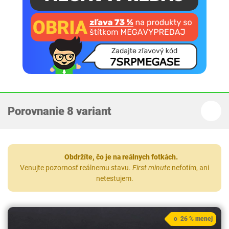
Porovnanie 8 variant
Obdržíte, čo je na reálnych fotkách.
Venujte pozornosť reálnemu stavu.
First minute
nefotím, ani
netestujem.
o 26 % menej