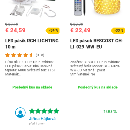
€ 37,19
€ 33,79
€ 24,59
€ 22,49
-34 %
-33 %
LED pásik RGH LIGHTING
LED pásek BESCOST GH-
10 m
LI-029-WW-EU
(31×)
Číslo dílu‎: ZH112 Druh svítidla:
Značka: BESCOST Druh svítidla:
LED pásek Barva: bílá Barevná
světelný řetěz Model: GH-LI-029-
teplota: 6000 Světelný tok: 1151
WW-EU Materiál: plast
Materiál:…
Stmívatelné: Ne
Posledný kus na sklade
Posledný kus na sklade
100 %
Jiřina Hájková
před 1 dnem