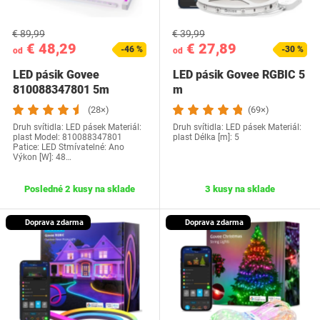
€ 89,99
€ 39,99
€ 48,29
€ 27,89
-46 %
-30 %
od
od
LED pásik Govee
LED pásik Govee RGBIC 5
810088347801 5m
m
(28×)
(69×)
Druh svítidla: LED pásek Materiál:
Druh svítidla: LED pásek Materiál:
plast Model: 810088347801
plast Délka [m]: 5
Patice: LED Stmívatelné: Ano
Výkon [W]: 48…
Posledné 2 kusy na sklade
3 kusy na sklade
Doprava zdarma
Doprava zdarma