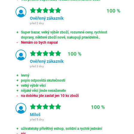
100 %
Ověřený zákazník
před 2 dny
Super bazar, velký výběr zboží, rozumné ceny, rychlost
dopravy, některé zboží nové, nakupuji pravidelně..
Nemám co bych napsal
100 %
Ověřený zákazník
před 3 dny
levný
popis odpovídá skutečnosti
velký výběr věcí
nějaké věci jinde neseženete
na dobírku jde zaslat jen 10 ks zboží
100 %
Miloš
před 5 dny
uživatelsky přívětivý eshop, solidní a rychlé jednání
nic