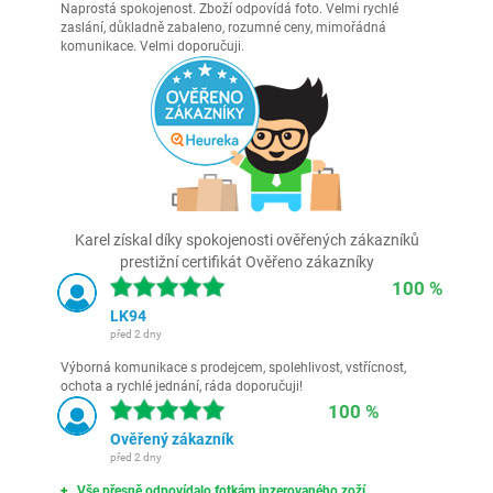
Naprostá spokojenost. Zboží odpovídá foto. Velmi rychlé
zaslání, důkladně zabaleno, rozumné ceny, mimořádná
komunikace. Velmi doporučuji.
Karel získal díky spokojenosti ověřených zákazníků
prestižní certifikát Ověřeno zákazníky
100 %
LK94
před 2 dny
Výborná komunikace s prodejcem, spolehlivost, vstřícnost,
ochota a rychlé jednání, ráda doporučuji!
100 %
Ověřený zákazník
před 2 dny
Vše přesně odpovídalo fotkám inzerovaného zoží.