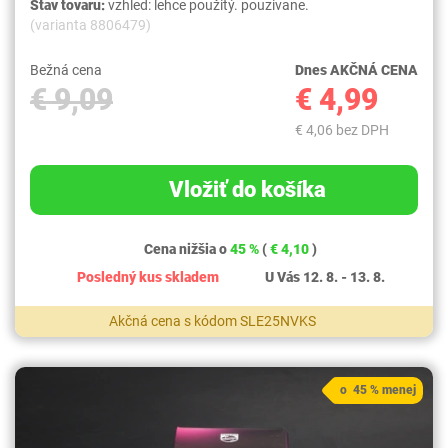
Stav tovaru:
vzhled: lehce použitý. pouzivane.
(varianta 8806479)
Bežná cena
Dnes AKČNÁ CENA
€ 9,09
€ 4,99
€ 4,06 bez DPH
Vložiť do košíka
Cena nižšia o
45 %
(
€ 4,10
)
Posledný kus skladem
U Vás 12. 8. - 13. 8.
Akčná cena s kódom SLE25NVKS
o 45 % menej