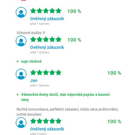
100 %
Ověřený zákazník
před 1 týdnem
Výborné služby !!!
100 %
Ověřený zákazník
před 1 týdnem
supr obchod
100 %
Jan
před 1 týdnem
Všemožné druhy zboží, stav odpovídá popisu a luxusní
ceny.
Rychlá komunikace, perfektní zabalení, nízká cena poštovného,
rychlé doručení.
100 %
Ověřený zákazník
před 2 týdny