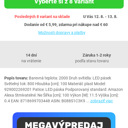
Vyberte si z 8 variant
Posledných 8 variant na sklade
U Vás 12. 8. - 13. 8.
Dodanie od € 5,99, zdarma pri nákupe nad € 60
Možnosti dopravy a platby
14 dní
Záruka 1‐2 roky
na vrátenie
podľa stavu tovaru
Popis tovaru:
Barevná teplota: 2000 Druh svítidla: LED pásek
Světelný tok: 800 Hloubka [cm]: 100 Materiál: plast Model:
929002269201 Patice: LED páska Podporovaný standard: Amazon
Alexa Stmívatelné: Ne Šířka [cm]: 100 Výkon [W]: 11.5 Výška [cm]:
0.4 EAN: 8718699703448 ASIN: B088S1C3K9
...
zobraziť viac