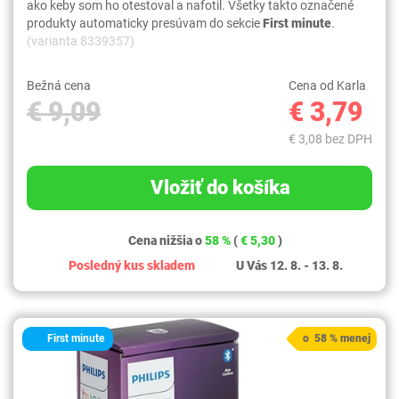
ako keby som ho otestoval a nafotil. Všetky takto označené
produkty automaticky presúvam do sekcie
First minute
.
(varianta 8339357)
Bežná cena
Cena od Karla
€ 9,09
€ 3,79
€ 3,08 bez DPH
Vložiť do košíka
Cena nižšia o
58 %
(
€ 5,30
)
Posledný kus skladem
U Vás 12. 8. - 13. 8.
First minute
o 58 % menej