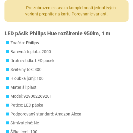
Pre zobrazenie stavu a kompletnosti jednotlivých
variant prepnite na kartu
Porovnanie variant
.
LED pásik Philips Hue rozšírenie 950lm, 1 m
Značka:
Philips
Barevná teplota: 2000
Druh svítidla: LED pásek
Světelný tok: 800
Hloubka [cm]: 100
Materiál: plast
Model: 929002269201
Patice: LED páska
Podporovaný standard: Amazon Alexa
Stmívatelné: Ne
Šířka [cm]: 100