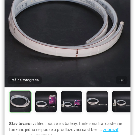
Reálna fotografia
1/8
Stav tovaru:
vzhled: pouze rozbalený. funkcionalita: částečně
funkční. jedná se pouze o prodlužovací část bez ...
zobraziť