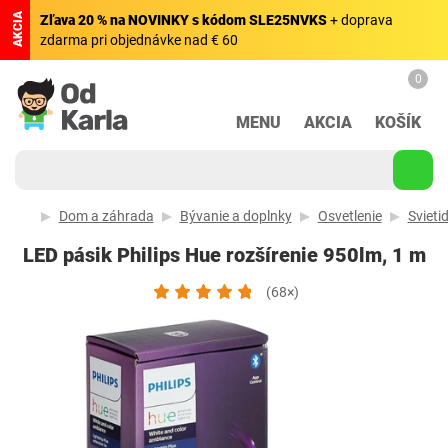
AKCIA
Zľava 20 % na NOVINKY s kódom SLE25NVKS
+ doprava
zdarma pri objednávke nad € 60
0
MENU
AKCIA
KOŠÍK
Dom a záhrada
Bývanie a doplnky
Osvetlenie
Svietid
LED pásik Philips Hue rozšírenie 950lm, 1 m
(68×)