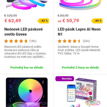
€ 109,99
€ 89,99
€ 62,49
€ 50,79
-43 %
-44 %
od
Neónové LED páskové
LED pásik Lepro AI Neon
svetlo Govee
N1
(18×)
(23×)
Neonové LED páskové světlo
Asistenti: Alexa a Google Home
Govee pro soklovou lištu je
Druh svítidla: LED pásek Materiál:
vybaveno 84 LED čipy s vysokou
PVC Délka: 10 m
hustotou na metr pro zajištění…
Posledný kus na sklade
Posledné 2 kusy na sklade
Novinka