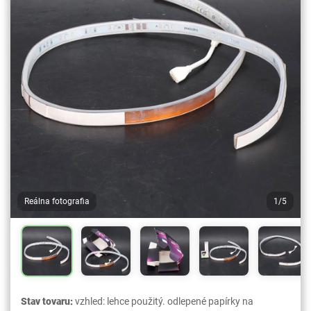
Reálna fotografia
1/5
Stav tovaru:
vzhled: lehce použitý. odlepené papírky na