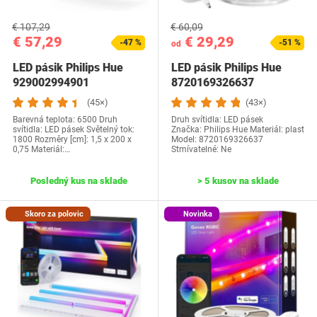
€ 107,29
€ 60,09
€ 57,29
€ 29,29
-47 %
-51 %
od
LED pásik Philips Hue
LED pásik Philips Hue
929002994901
8720169326637
(45×)
(43×)
Barevná teplota: 6500 Druh
Druh svítidla: LED pásek
svítidla: LED pásek Světelný tok:
Značka: Philips Hue Materiál: plast
1800 Rozměry [cm]: 1,5 x 200 x
Model: 8720169326637
0,75 Materiál:…
Stmívatelné: Ne
Posledný kus na sklade
> 5 kusov na sklade
Skoro za polovic
Novinka