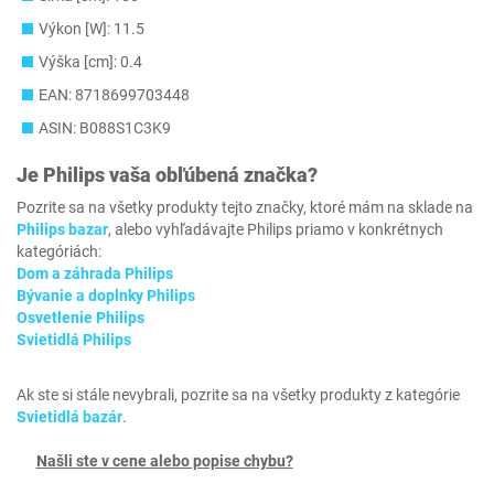
Výkon [W]: 11.5
Výška [cm]: 0.4
EAN: 8718699703448
ASIN: B088S1C3K9
Je
Philips
vaša obľúbená značka?
Pozrite sa na všetky produkty tejto značky, ktoré mám na sklade na
Philips bazar
, alebo vyhľadávajte Philips priamo v konkrétnych
kategóriách:
Dom a záhrada Philips
Bývanie a doplnky Philips
Osvetlenie Philips
Svietidlá Philips
Ak ste si stále nevybrali, pozrite sa na všetky produkty z kategórie
Svietidlá bazár
.
Našli ste v cene alebo popise chybu?