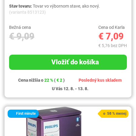
Stav tovaru:
Tovar vo výbornom stave, ako nový.
(varianta 8513123)
Bežná cena
Cena od Karla
€ 9,09
€ 7,09
€ 5,76 bez DPH
Vložiť do košíka
Cena nižšia o
22 %
(
€ 2
)
Posledný kus skladem
U Vás 12. 8. - 13. 8.
First minute
o 58 % menej