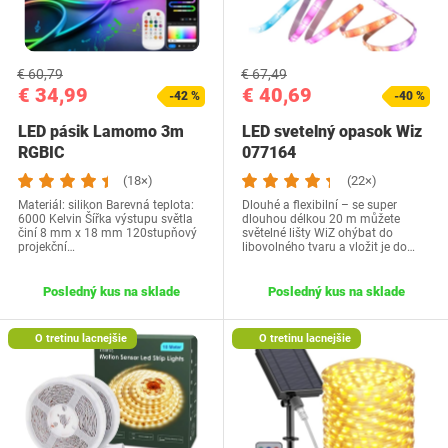
€ 60,79
€ 67,49
€ 34,99
€ 40,69
-42 %
-40 %
LED pásik Lamomo 3m
LED svetelný opasok Wiz
RGBIC
077164
(18×)
(22×)
Materiál: silikon Barevná teplota:
Dlouhé a flexibilní – se super
6000 Kelvin Šířka výstupu světla
dlouhou délkou 20 m můžete
činí 8 mm x 18 mm 120stupňový
světelné lišty WiZ ohýbat do
projekční…
libovolného tvaru a vložit je do…
Posledný kus na sklade
Posledný kus na sklade
O tretinu lacnejšie
O tretinu lacnejšie