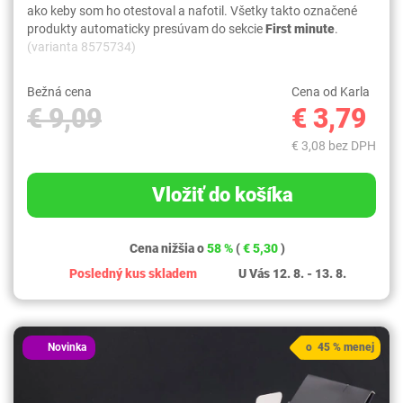
ako keby som ho otestoval a nafotil. Všetky takto označené
produkty automaticky presúvam do sekcie
First minute
.
(varianta 8575734)
Bežná cena
Cena od Karla
€ 9,09
€ 3,79
€ 3,08 bez DPH
Vložiť do košíka
Cena nižšia o
58 %
(
€ 5,30
)
Posledný kus skladem
U Vás 12. 8. - 13. 8.
Novinka
o 45 % menej