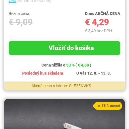
viac
(varianta 8733264)
Bežná cena
Dnes AKČNÁ CENA
€ 9,09
€ 4,29
€ 3,49 bez DPH
Vložiť do košíka
Cena nižšia o
53 %
(
€ 4,80
)
Posledný kus skladem
U Vás 12. 8. - 13. 8.
Akčná cena s kódom SLE25NVKS
o 58 % menej