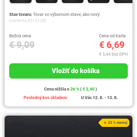
Stav tovaru:
Tovar vo výbornom stave, ako nový.
(varianta 8513128)
Bežná cena
Cena od Karla
€ 9,09
€ 6,69
€ 5,44 bez DPH
Vložiť do košíka
Cena nižšia o
26 %
(
€ 2,40
)
Posledný kus skladem
U Vás 12. 8. - 13. 8.
o 22 % menej