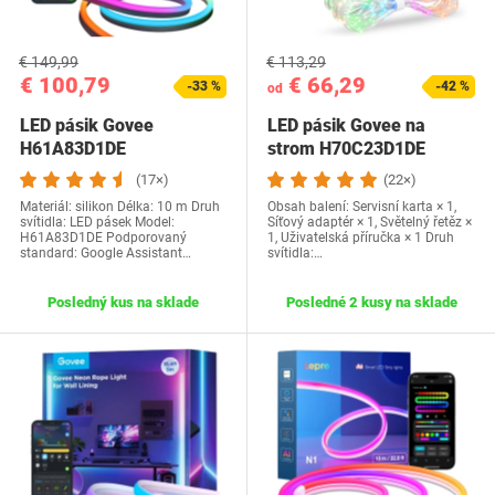
€ 149,99
€ 113,29
€ 100,79
€ 66,29
-33 %
-42 %
od
LED pásik Govee
LED pásik Govee na
H61A83D1DE
strom H70C23D1DE
(17×)
(22×)
Materiál: silikon Délka: 10 m Druh
Obsah balení: ‎Servisní karta × 1,
svítidla: LED pásek Model:
Síťový adaptér × 1, Světelný řetěz ×
H61A83D1DE Podporovaný
1, Uživatelská příručka × 1 Druh
standard: Google Assistant…
svítidla:…
Posledný kus na sklade
Posledné 2 kusy na sklade