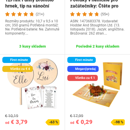
hrnek, tip na vánoční
začátečníky: Čtěte pro
dárek a…
radost na své…
(21×)
(55×)
Rozměry produktu: 10,7 x 9,5 x 10
ASIN: 1473683378. Vydavatel:
cm; 350 gramů Potřebná montáž:
Hodder And Stoughton Ltd. (13.
Ne. Potřebné baterie: Ne. Zahrnuté
listopadu 2018). Jazyk: angličtina.
komponenty:…
Brožovaná: 262 stran.…
3 kusy skladem
Posledné 2 kusy skladem
First minute
First minute
Všetko za € 4
Megavýpredaj
Všetko za € 1
€ 10,19
€ 17,99
€ 3,79
€ 0,29
-63 %
-98 %
od
od