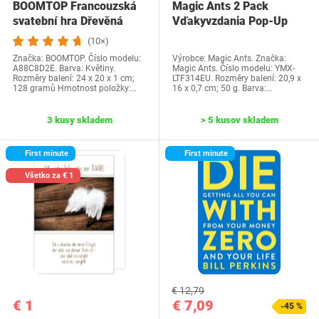
BOOMTOP Francouzská
Magic Ants 2 Pack
svatební hra Dřevěná
Vďakyvzdania Pop-Up
cedulka a kvízové…
priania -…
(10×)
Značka: BOOMTOP. Číslo modelu:
Výrobce: Magic Ants. Značka:
A88C8D2E. Barva: Květiny.
Magic Ants. Číslo modelu: YMX-
Rozměry balení: 24 x 20 x 1 cm;
LTF314EU. Rozměry balení: 20,9 x
128 gramů Hmotnost položky:…
16 x 0,7 cm; 50 g. Barva:…
3 kusy skladem
> 5 kusov skladem
First minute
First minute
Všetko za € 1
€ 12,79
€ 1
€ 7,09
-45 %