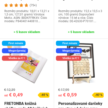
generácia-2024) a…
Water Park…
(75×)
Rozměry produktu: 18,01 x 13,21 x
Rozměry produktu: 15,5 x 10,5 x 3
1,5 cm; 127,01 gramů Výrobce:
cm; 100 gramů Doporučení
MoKo. ASIN: B0DKFFRK4V. Číslo
výrobce: 15 let a více. Číslo
modelu: P840401440810.…
modelu: DE-42630-P70101.…
> 5 kusov skladem
> 5 kusov skladem
First minute
First minute
Megavýpredaj
Megavýpredaj
Všetko za € 1
Všetko za € 1
€ 12,39
€ 17,99
€ 0,49
€ 0,59
-97 %
-97 %
od
od
FRETONBA knižná
Personalizované darčeky