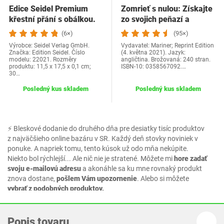
Edice Seidel Premium
Zomrieť s nulou: Získajte
křestní přání s obálkou.
zo svojich peňazí a
Přání ke křtu…
života…
(6×)
(95×)
Výrobce: Seidel Verlag GmbH.
Vydavatel: Mariner; Reprint Edition
Značka: Edition Seidel. Číslo
(4. května 2021). Jazyk:
modelu: 22021. Rozměry
angličtina. Brožovaná: 240 stran.
produktu: 11,5 x 17,5 x 0,1 cm;
ISBN-10: 0358567092.…
30…
Posledný kus skladem
Posledný kus skladem
⚡ Bleskové dodanie do druhého dňa pre desiatky tisíc produktov
z najväčšieho online bazáru v SR. Každý deň stovky noviniek v
ponuke. A napriek tomu, tento kúsok už odo mňa nekúpite.
Niekto bol rýchlejší... Ale nič nie je stratené. Môžete mi
hore zadať
svoju e-mailovú adresu
a akonáhle sa ku mne rovnaký produkt
znova dostane,
pošlem Vám upozornenie
. Alebo si môžete
vybrať z podobných produktov.
Popis tovaru