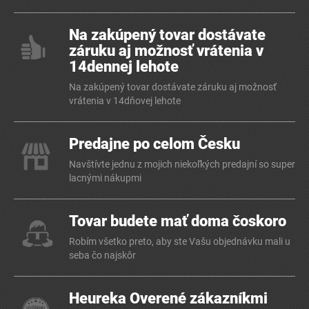
Na zakúpený tovar dostávate
záruku aj možnosť vrátenia v
14dennej lehote
Na zakúpený tovar dostávate záruku aj možnosť
vrátenia v 14dňovej lehote
Predajne po celom Česku
Navštívte jednu z mojich niekoľkých predajní so super
lacnými nákupmi
Tovar budete mať doma čoskoro
Robím všetko preto, aby ste Vašu objednávku mali u
seba čo najskôr
Heureka Overené zákazníkmi