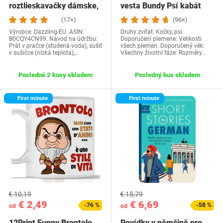
roztlieskavačky dámske,
vesta Bundy Psí kabát
kostým…
Psí sveter…
(17×)
(96×)
Výrobce: Dazzling-EU. ASIN:
Druhy zvířat: Kočky, psi.
B0CQY4CN99. Návod na údržbu:
Doporučení plemene: Velikosti
Prát v pračce (studená voda), sušit
všech plemen. Doporučený věk:
v sušičce (nízká teplota),…
Všechny životní fáze. Rozměry…
Posledné 2 kusy skladem
Posledný kus skladem
First minute
First minute
€ 10,19
€ 15,79
€ 2,49
€ 6,69
-76 %
-58 %
od
od
12Print Funny Brontolo
Povídky v němčině pro