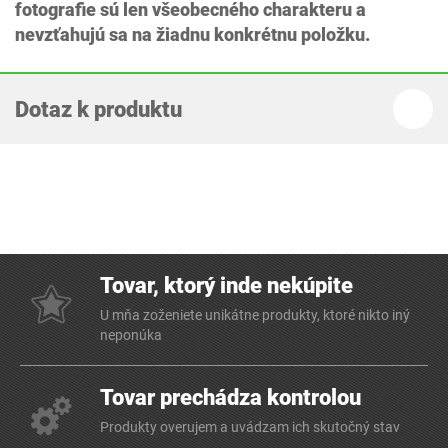
fotografie sú len všeobecného charakteru a
nevzťahujú sa na žiadnu konkrétnu položku.
Dotaz k produktu
Tovar, ktorý inde nekúpite
U mňa zoženiete unikátne produkty, ktoré nikto iný
neponúka
Tovar prechádza kontrolou
Produkty overujem a uvádzam ich skutočný stav