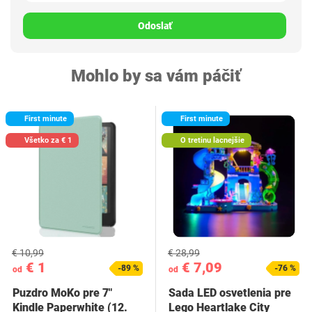
Odoslať
Mohlo by sa vám páčiť
First minute
First minute
Všetko za € 1
O tretinu lacnejšie
€ 10,99
€ 28,99
€ 1
€ 7,09
-89 %
-76 %
od
od
Puzdro MoKo pre 7"
Sada LED osvetlenia pre
Kindle Paperwhite (12.
Lego Heartlake City