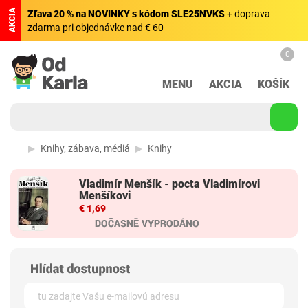
AKCIA
Zľava 20 % na NOVINKY s kódom SLE25NVKS
+ doprava
zdarma pri objednávke nad € 60
0
MENU
AKCIA
KOŠÍK
Knihy, zábava, médiá
Knihy
Vladimír Menšík - pocta Vladimírovi
Menšíkovi
€ 1,69