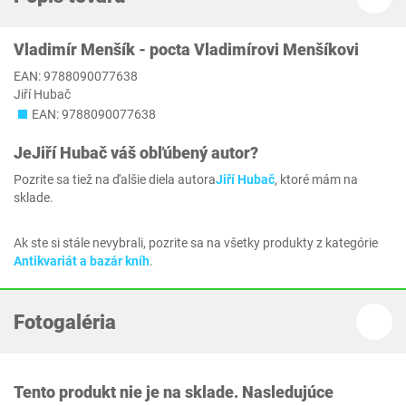
Vladimír Menšík - pocta Vladimírovi Menšíkovi
EAN: 9788090077638
Jiří Hubač
EAN: 9788090077638
Je
Jiří Hubač
váš obľúbený autor?
Pozrite sa tiež na ďalšie diela autora
Jiří Hubač
, ktoré mám na
sklade.
Ak ste si stále nevybrali, pozrite sa na všetky produkty z kategórie
Antikvariát a bazár kníh
.
Fotogaléria
Tento produkt nie je na sklade. Nasledujúce