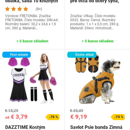
obálka, sada 10 knižných
pre otca od dcéry syna,
dosiek, priehľadné…
Ufkaa…
(8×)
Výrobce: FRETONBA. Značka:
Značka: Ufkaa. Číslo modelu:
FRETONBA. Číslo modelu: DIN-A4.
0032. Barva: Černá. Rozměry
Rozměry balení: 30,2 x 24,6 x 1,9
produktu: 1 x 1 x 0,5 cm; 280 g.
cm; 380 g. Materiál…
Materiál: Dřevo. Hmotnost…
> 5 kusov skladem
> 5 kusov skladem
First minute
Čistím sklad
€ 15,29
€ 35,49
€ 3,79
€ 9,19
-76 %
-74 %
od
DAZZTIME Kostým
Savlot Psie bunda Zimná