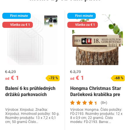
First minute
First minute
Všetko za € 1
Všetko za € 1
€ 4,29
€ 3,79
€ 1
€ 1
-72 %
-68 %
od
od
Balení 6 ks průhledných
Hongma Christmas Star
držáků parkovacích
Darčeková krabička pre
lístků pro…
Duplo…
(8×)
Výrobce: Xinjoduz. Značka:
Výrobce: Hongma. Číslo položky:
Xinjoduz. Hmotnost položky: 50 g.
FD-2193. Rozměry produktu: 12 x
Rozměry produktu: 13 x 7,2 x 0,1
8 x 0,9 cm; 22 gramů. Číslo
cm; 50 gramů Číslo…
modelu: FD-2193. Barva:…