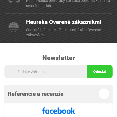
Robím všetko preto, aby ste Vašu objednávku mali u
seba čo najskôr
Heureka Overené zákazníkmi
Som držiteľom prestížneho certifikátu Overené
zákazníkmi
Newsletter
Odoslať
Referencie a recenzie