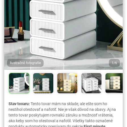
Ilustračné fotografie
1/6
Stav tovaru:
Tento tovar mám na sklade, ale ešte som ho
nestihol otestovať a nafotiť. Nie je však dôvod na obavy. Aj na
tento tovar poskytujem rovnakú záruku a možnosť vrátenia,
ako keby som ho otestoval a nafotil. Všetky takto označené
produkty automaticky presúvam do sekcie
First minute
.