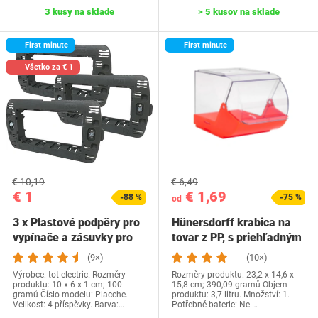
3 kusy na sklade
> 5 kusov na sklade
First minute
First minute
Všetko za € 1
€ 10,19
€ 6,49
€ 1
€ 1,69
-88 %
-75 %
od
3 x Plastové podpěry pro
Hünersdorff krabica na
vypínače a zásuvky pro
tovar z PP, s priehľadným
krabice…
skladacím…
(9×)
(10×)
Výrobce: tot electric. Rozměry
Rozměry produktu: 23,2 x 14,6 x
produktu: 10 x 6 x 1 cm; 100
15,8 cm; 390,09 gramů Objem
gramů Číslo modelu: Placche.
produktu: 3,7 litru. Množství: 1.
Velikost: 4 příspěvky. Barva:…
Potřebné baterie: Ne.…