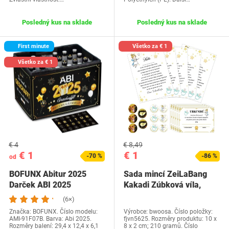
Posledný kus na sklade
Posledný kus na sklade
First minute
Všetko za € 1
Všetko za € 1
€ 4
€ 8,49
€ 1
€ 1
-70 %
-86 %
od
BOFUNX Abitur 2025
Sada mincí ZeiLaBang
Darček ABI 2025
Kakadi Zúbková víla,
Banderole na pivnú
zlatá minca…
(6×)
bedňu…
Značka: BOFUNX. Číslo modelu:
Výrobce: bwoosa. Číslo položky:
AMI-91F07B. Barva: Abi 2025.
fjvn5625. Rozměry produktu: 10 x
Rozměry balení: 29,4 x 12,4 x 6,1
8 x 2 cm; 210 gramů. Číslo