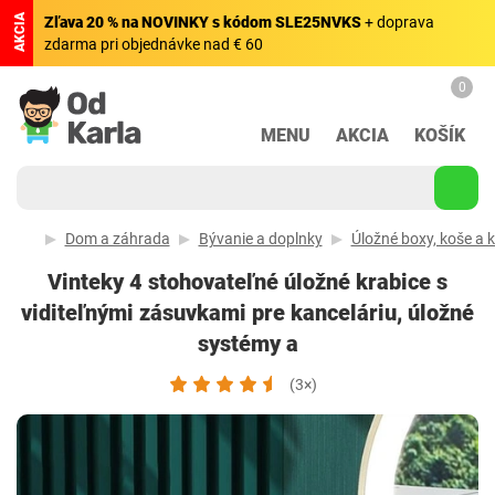
AKCIA
Zľava 20 % na NOVINKY s kódom SLE25NVKS
+ doprava
zdarma pri objednávke nad € 60
0
MENU
AKCIA
KOŠÍK
Dom a záhrada
Bývanie a doplnky
Úložné boxy, koše a 
Vinteky 4 stohovateľné úložné krabice s
viditeľnými zásuvkami pre kanceláriu, úložné
systémy a
(3×)