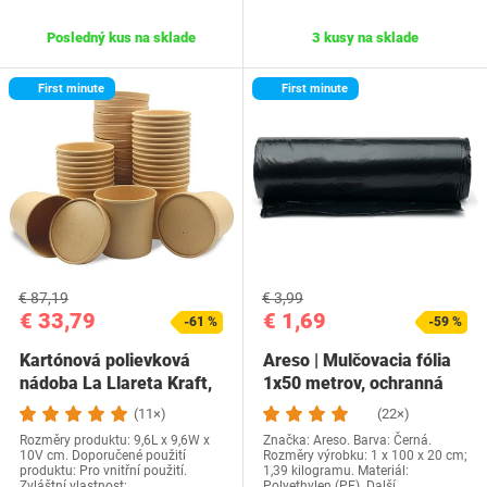
Posledný kus na sklade
3 kusy na sklade
First minute
First minute
€ 87,19
€ 3,99
€ 33,79
€ 1,69
-61 %
-59 %
Kartónová polievková
Areso | Mulčovacia fólia
nádoba La Llareta Kraft,
1x50 metrov, ochranná
…
fólia proti…
(11×)
(22×)
Rozměry produktu: 9,6L x 9,6W x
Značka: Areso. Barva: Černá.
10V cm. Doporučené použití
Rozměry výrobku: 1 x 100 x 20 cm;
produktu: Pro vnitřní použití.
1,39 kilogramu. Materiál:
Zvláštní vlastnost:…
Polyethylen (PE). Další…