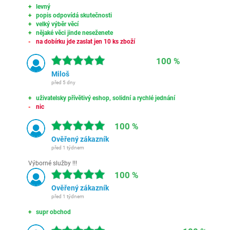
levný
popis odpovídá skutečnosti
velký výběr věcí
nějaké věci jinde neseženete
na dobírku jde zaslat jen 10 ks zboží
100 %
Miloš
před 5 dny
uživatelsky přívětivý eshop, solidní a rychlé jednání
nic
100 %
Ověřený zákazník
před 1 týdnem
Výborné služby !!!
100 %
Ověřený zákazník
před 1 týdnem
supr obchod