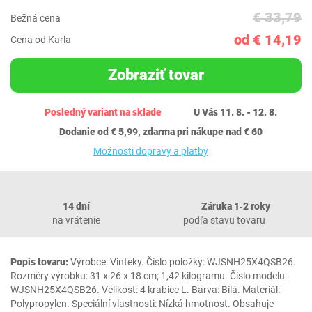
€ 33,79
Bežná cena
od € 14,19
Cena od Karla
Zobraziť tovar
Posledný variant na sklade
U Vás 11. 8. - 12. 8.
Dodanie od € 5,99, zdarma pri nákupe nad € 60
Možnosti dopravy a platby
14 dní
Záruka 1‐2 roky
na vrátenie
podľa stavu tovaru
Popis tovaru:
Výrobce: Vinteky. Číslo položky: WJSNH25X4QSB26.
Rozměry výrobku: 31 x 26 x 18 cm; 1,42 kilogramu. Číslo modelu:
WJSNH25X4QSB26. Velikost: 4 krabice L. Barva: Bílá. Materiál:
Polypropylen. Speciální vlastnosti: Nízká hmotnost. Obsahuje