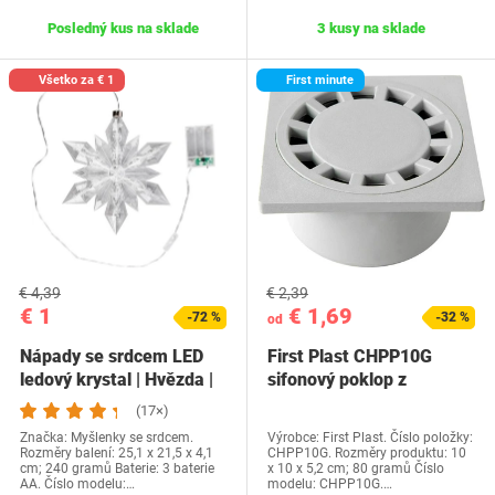
Posledný kus na sklade
3 kusy na sklade
Všetko za € 1
First minute
€ 4,39
€ 2,39
€ 1
€ 1,69
-72 %
-32 %
od
Nápady se srdcem LED
First Plast CHPP10G
ledový krystal | Hvězda |
sifonový poklop z
23x20cm | 25…
polypropylenu, 10 x…
(17×)
Značka: Myšlenky se srdcem.
Výrobce: First Plast. Číslo položky:
Rozměry balení: 25,1 x 21,5 x 4,1
CHPP10G. Rozměry produktu: 10
cm; 240 gramů Baterie: 3 baterie
x 10 x 5,2 cm; 80 gramů Číslo
AA. Číslo modelu:…
modelu: CHPP10G.…