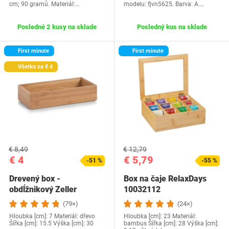
cm; 90 gramů. Materiál:…
modelu: fjvn5625. Barva: A.…
Posledné 2 kusy na sklade
Posledný kus na sklade
First minute
First minute
Všetko za € 4
€ 8,49
€ 12,79
€ 4
€ 5,79
-51 %
-55 %
Drevený box -
Box na čaje RelaxDays
obdĺžnikový Zeller
10032112
(79×)
(24×)
Hloubka [cm]: 7 Materiál: dřevo
Hloubka [cm]: 23 Materiál:
Šířka [cm]: 15.5 Výška [cm]: 30
bambus Šířka [cm]: 28 Výška [cm]: