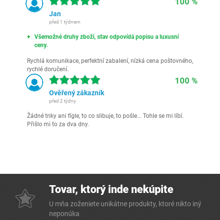
100 %
Jan
před 1 týdnem
Všemožné druhy zboží, stav odpovídá popisu a luxusní
ceny.
Rychlá komunikace, perfektní zabalení, nízká cena poštovného,
rychlé doručení.
100 %
Ověřený zákazník
před 2 týdny
Žádné triky ani fígle, to co slibuje, to pošle... Tohle se mi líbí.
Přišlo mi to za dva dny.
Tovar, ktorý inde nekúpite
U mňa zoženiete unikátne produkty, ktoré nikto iný
neponúka