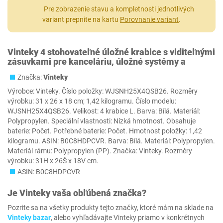
Pre zobrazenie stavu a kompletnosti jednotlivých
variant prepnite na kartu
Porovnanie variant
.
Vinteky 4 stohovateľné úložné krabice s viditeľnými
zásuvkami pre kanceláriu, úložné systémy a
Značka:
Vinteky
Výrobce: Vinteky. Číslo položky: WJSNH25X4QSB26. Rozměry
výrobku: 31 x 26 x 18 cm; 1,42 kilogramu. Číslo modelu:
WJSNH25X4QSB26. Velikost: 4 krabice L. Barva: Bílá. Materiál:
Polypropylen. Speciální vlastnosti: Nízká hmotnost. Obsahuje
baterie: Počet. Potřebné baterie: Počet. Hmotnost položky: 1,42
kilogramu. ASIN: B0C8HDPCVR. Barva: Bílá. Materiál: Polypropylen.
Materiál rámu: Polypropylen (PP). Značka: Vinteky. Rozměry
výrobku: 31H x 26Š x 18V cm.
ASIN: B0C8HDPCVR
Je
Vinteky
vaša obľúbená značka?
Pozrite sa na všetky produkty tejto značky, ktoré mám na sklade na
Vinteky bazar
, alebo vyhľadávajte Vinteky priamo v konkrétnych