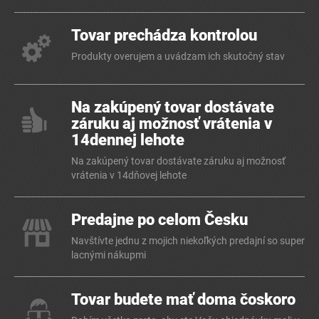
Tovar prechádza kontrolou
Produkty overujem a uvádzam ich skutočný stav
Na zakúpený tovar dostávate
záruku aj možnosť vrátenia v
14dennej lehote
Na zakúpený tovar dostávate záruku aj možnosť
vrátenia v 14dňovej lehote
Predajne po celom Česku
Navštívte jednu z mojich niekoľkých predajní so super
lacnými nákupmi
Tovar budete mať doma čoskoro