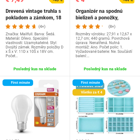
-43 %
-44 %
Drevená vintage truhla s
Organizér na spodnú
pokladom a zámkom, 18
bielizeň a ponožky,
x 11 x 10…
multifunkčný…
(4×)
(8×)
Značka: Mailfull. Barva: Šedá.
Rozměry výrobku: 27,91 x 12,67 x
Materiál: Dřevo. Speciální
12,7 cm; 440 gramů. Povrchová
vlastnosti: Uzamykatelné. Styl:
úprava: Nenatřená. Nutná
Dvojitý zámek. Rozměry položky D
montáž: Ano. Počet polic: 1.
x Š x V: 11D x 10Š x 18V cm.
Vyžadované baterie: Ne. Součástí
Počet…
balení:…
Posledný kus na sklade
Posledný kus na sklade
First minute
First minute
Všetko za € 4