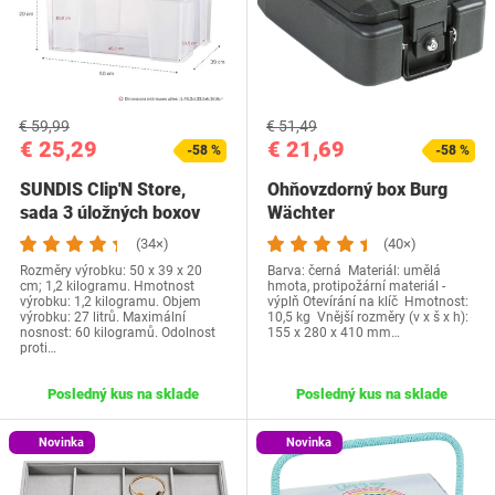
€ 59,99
€ 51,49
€ 25,29
€ 21,69
-58 %
-58 %
SUNDIS Clip'N Store,
Ohňovzdorný box Burg
sada 3 úložných boxov
Wächter
(34×)
(40×)
Rozměry výrobku: 50 x 39 x 20
Barva: černá Materiál: umělá
cm; 1,2 kilogramu. Hmotnost
hmota, protipožární materiál -
výrobku: 1,2 kilogramu. Objem
výplň Otevírání na klíč Hmotnost:
výrobku: 27 litrů. Maximální
10,5 kg Vnější rozměry (v x š x h):
nosnost: 60 kilogramů. Odolnost
155 x 280 x 410 mm…
proti…
Posledný kus na sklade
Posledný kus na sklade
Novinka
Novinka