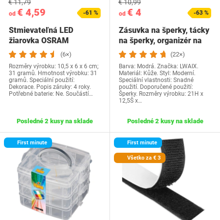
€ 11,79
€ 10,99
€ 4,59
€ 4
-61 %
-63 %
od
od
Stmievateľná LED
Zásuvka na šperky, tácky
žiarovka OSRAM
na šperky, organizér na
Superstar s obzvlášť…
šperky,…
(6×)
(22×)
Rozměry výrobku: 10,5 x 6 x 6 cm;
Barva: Modrá. Značka: LWAIX.
31 gramů. Hmotnost výrobku: 31
Materiál: Kůže. Styl: Moderní.
gramů. Speciální použití:
Speciální vlastnosti: Snadné
Dekorace. Popis záruky: 4 roky.
použití. Doporučené použití:
Potřebné baterie: Ne. Součástí…
Šperky. Rozměry výrobku: 21H x
12,5Š x…
Posledné 2 kusy na sklade
Posledné 2 kusy na sklade
First minute
First minute
Všetko za € 3