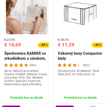
€ 27,99
€ 18,79
€ 14,69
€ 11,29
-48 %
-40 %
Šperkovnica KAMIER so
Vákuový boxy Compactor
zrkadielkom a zámkom,
biely
2poschodová…
(54×)
(82×)
Barva: Béžová se zrcadlem.
Hloubka [cm]: 40 Materiál: Textil
Značka: KAMIER. Materiál: Flanel,
Šířka [cm]: 42 Výška [cm]: 25
polyuretan (PU). Styl: Moderní
funkční. Speciální vlastnosti:
Nastavitelný, tajná přihrádka,…
Posledný kus na sklade
Posledný kus na sklade