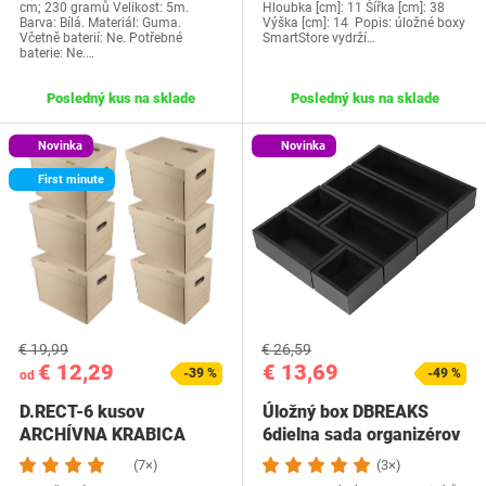
cm; 230 gramů Velikost: 5m.
Hloubka [cm]: 11 Šířka [cm]: 38
Barva: Bílá. Materiál: Guma.
Výška [cm]: 14 Popis: úložné boxy
Včetně baterií: Ne. Potřebné
SmartStore vydrží…
baterie: Ne.…
Posledný kus na sklade
Posledný kus na sklade
Novinka
Novinka
First minute
€ 19,99
€ 26,59
€ 12,29
€ 13,69
-39 %
-49 %
od
D.RECT-6 kusov
Úložný box DBREAKS
ARCHÍVNA KRABICA
6dielna sada organizérov
KARTÓN A4 IDEA
(7×)
(3×)
úložná…