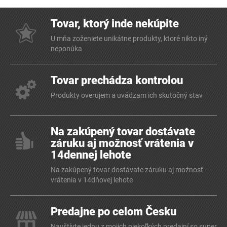
Tovar, ktorý inde nekúpite
U mňa zoženiete unikátne produkty, ktoré nikto iný
neponúka
Tovar prechádza kontrolou
Produkty overujem a uvádzam ich skutočný stav
Na zakúpený tovar dostávate
záruku aj možnosť vrátenia v
14dennej lehote
Na zakúpený tovar dostávate záruku aj možnosť
vrátenia v 14dňovej lehote
Predajne po celom Česku
Navštívte jednu z mojich niekoľkých predajní so super