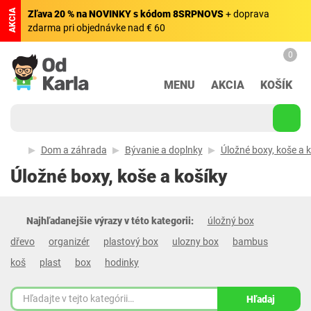
AKCIA
Zľava 20 % na NOVINKY s kódom 8SRPNOVS
+ doprava
zdarma pri objednávke nad € 60
0
MENU
AKCIA
KOŠÍK
Dom a záhrada
Bývanie a doplnky
Úložné boxy, koše a 
Úložné boxy, koše a košíky
Najhľadanejšie výrazy v této kategorii:
úložný box
dřevo
organizér
plastový box
ulozny box
bambus
koš
plast
box
hodinky
Hľadaj