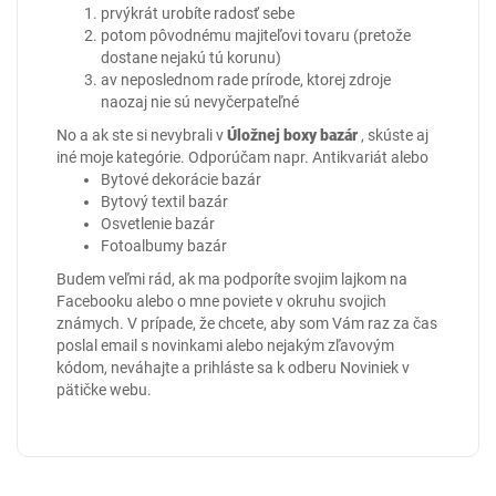
prvýkrát urobíte radosť sebe
potom pôvodnému majiteľovi tovaru (pretože
dostane nejakú tú korunu)
av neposlednom rade prírode, ktorej zdroje
naozaj nie sú nevyčerpateľné
No a ak ste si nevybrali v
Úložnej boxy bazár
, skúste aj
iné moje kategórie. Odporúčam napr.
Antikvariát
alebo
Bytové dekorácie bazár
Bytový textil bazár
Osvetlenie bazár
Fotoalbumy bazár
Budem veľmi rád, ak ma podporíte svojim lajkom na
Facebooku
alebo o mne poviete v okruhu svojich
známych. V prípade, že chcete, aby som Vám raz za čas
poslal email s novinkami alebo nejakým zľavovým
kódom, neváhajte a prihláste sa k odberu Noviniek v
pätičke webu.