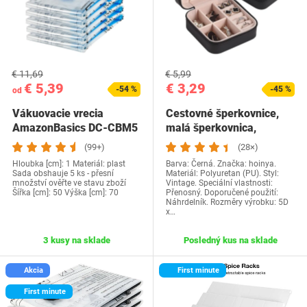
€ 11,69
€ 5,99
€ 5,39
€ 3,29
-54 %
-45 %
od
Vákuovacie vrecia
Cestovné šperkovnice,
AmazonBasics DC-CBM5
malá šperkovnica,
prenosné úložisko…
(99+)
(28×)
Hloubka [cm]: 1 Materiál: plast
Barva: Černá. Značka: hoinya.
Sada obshauje 5 ks - přesní
Materiál: Polyuretan (PU). Styl:
množství ověřte ve stavu zboží
Vintage. Speciální vlastnosti:
Šířka [cm]: 50 Výška [cm]: 70
Přenosný. Doporučené použití:
Náhrdelník. Rozměry výrobku: 5D
x…
3 kusy na sklade
Posledný kus na sklade
Akcia
First minute
First minute