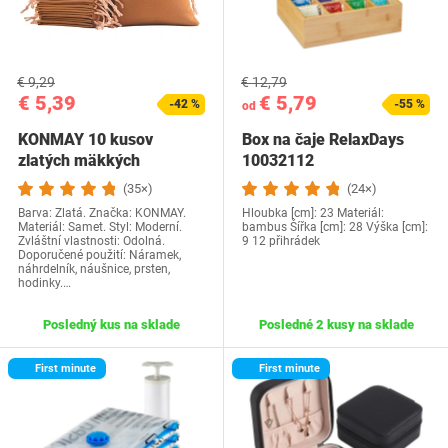
€ 9,29
€ 12,79
€ 5,39
€ 5,79
-42 %
-55 %
od
KONMAY 10 kusov
Box na čaje RelaxDays
zlatých mäkkých
10032112
zamatových vreciek na…
(35×)
(24×)
Barva: Zlatá. Značka: KONMAY.
Hloubka [cm]: 23 Materiál:
Materiál: Samet. Styl: Moderní.
bambus Šířka [cm]: 28 Výška [cm]:
Zvláštní vlastnosti: Odolná.
9 12 přihrádek
Doporučené použití: Náramek,
náhrdelník, náušnice, prsten,
hodinky.…
Posledný kus na sklade
Posledné 2 kusy na sklade
First minute
First minute