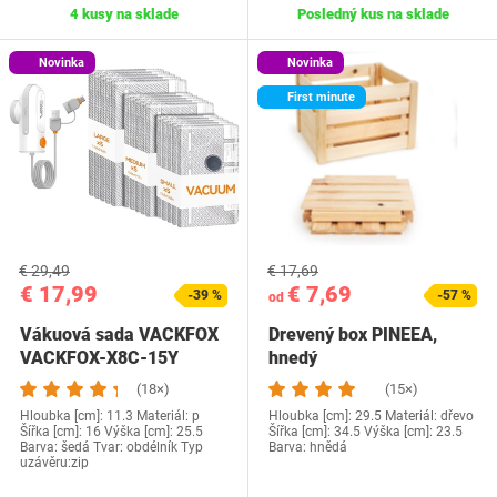
4 kusy na sklade
Posledný kus na sklade
Novinka
Novinka
First minute
€ 29,49
€ 17,69
€ 17,99
€ 7,69
-39 %
-57 %
od
Vákuová sada VACKFOX
Drevený box PINEEA,
VACKFOX-X8C-15Y
hnedý
(18×)
(15×)
Hloubka [cm]: 11.3 Materiál: p
Hloubka [cm]: 29.5 Materiál: dřevo
Šířka [cm]: 16 Výška [cm]: 25.5
Šířka [cm]: 34.5 Výška [cm]: 23.5
Barva: šedá Tvar: obdélník Typ
Barva: hnědá
uzávěru:zip