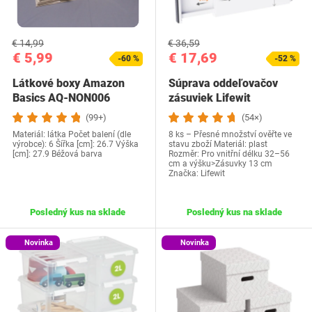
€ 14,99
€ 36,59
€ 5,99
€ 17,69
-60 %
-52 %
Látkové boxy Amazon
Súprava oddeľovačov
Basics AQ-NON006
zásuviek Lifewit
(99+)
(54×)
Materiál: látka Počet balení (dle
8 ks – Přesné množství ověřte ve
výrobce): 6 Šířka [cm]: 26.7 Výška
stavu zboží Materiál: plast
[cm]: 27.9 Béžová barva
Rozměr: Pro vnitřní délku 32–56
cm a výšku>Zásuvky 13 cm
Značka: Lifewit
Posledný kus na sklade
Posledný kus na sklade
Novinka
Novinka