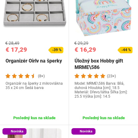
€ 28,49
€ 29,29
€ 17,29
€ 16,29
-39 %
-44 %
Organizér Oirlv na šperky
Úložný box Hobby gift
MRME\586
(8×)
(23×)
Organizér na šperky z mikrovlákna
Model: MRME\586 Barva: Bílá,
35 x 24 cm Šedá barva
duhová Hloubka [cm]: 18.5
Materiál: Dřevo/látka Šířka [cm]:
25.5 Výška [cm]: 14.5
Posledný kus na sklade
Posledný kus na sklade
Novinka
Novinka