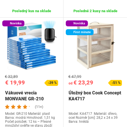
Posledný kus na sklade
Posledné 2 kusy na sklade
Novinka
Novinka
First minute
€ 32,89
€ 47,99
€ 19,99
€ 23,29
-39 %
-51 %
od
Vákuové vrecia
Úložný box Cook Concept
MONVANE GR-210
KA4717
(11×)
Model: GR-210 Materiál: plast
Model: KA4717 Materiál: dřevo,
Barva: modrá Hmotnost: 1,51 kg
ocel Rozměr [cm]: 28,2 x 24 x 39
Počet položek: 12 ks – Přesné
Barva: hnědá
množství ověřte ve stavu zboží