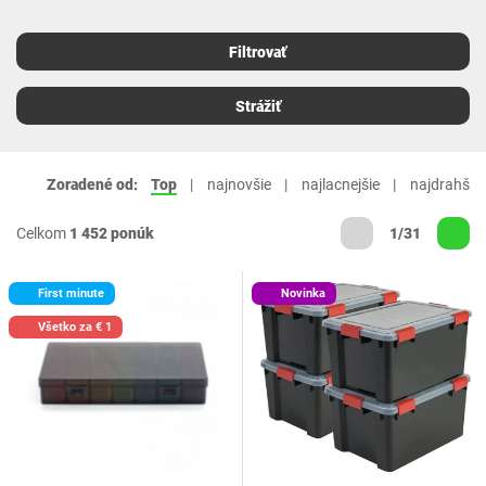
Filtrovať
Strážiť
Zoradené od:
Top
najnovšie
najlacnejšie
najdrahšie
Celkom
1 452 ponúk
1/31
First minute
Novinka
Všetko za € 1