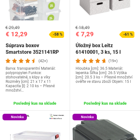
€ 29,49
€ 18,49
€ 12,29
€ 7,29
-58 %
-61 %
Súprava boxov
Úložný box Leitz
Smartstore 3521141RP
61410001, 3 ks, 15 l
Classic 2
(42×)
(19×)
Barva: transparentní Materiál:
Hloubka [cm]: 36.5 Materiál:
polypropylen Funkce:
lepenka Šířka [cm]: 26.5 Výška
stohovatelné, s klipy a víky
[cm]: 20.5 3 ks – Přesné množství
Rozměry [cm]: 21 x 17 x 11
ověřte ve stavu zboží Objem: 15 l
Kapacita [l]: 2 10 ks – Přesné
množství…
Posledný kus na sklade
Posledný kus na sklade
Novinka
Novinka