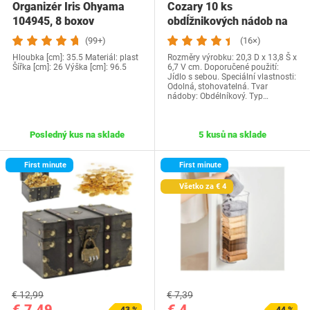
Organizér Iris Ohyama
Cozary 10 ks
104945, 8 boxov
obdĺžnikových nádob na
potraviny, 1100ml…
(99+)
(16×)
Hloubka [cm]: 35.5 Materiál: plast
Rozměry výrobku: 20,3 D x 13,8 Š x
Šířka [cm]: 26 Výška [cm]: 96.5
6,7 V cm. Doporučené použití:
Jídlo s sebou. Speciální vlastnosti:
Odolná, stohovatelná. Tvar
nádoby: Obdélníkový. Typ…
Posledný kus na sklade
5 kusů na sklade
First minute
First minute
Všetko za € 4
€ 12,99
€ 7,39
€ 7,49
€ 4