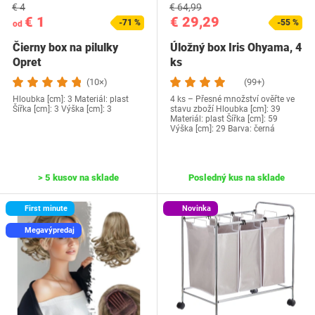
€ 4
€ 64,99
€ 1
€ 29,29
-71 %
-55 %
od
Čierny box na pilulky
Úložný box Iris Ohyama, 4
Opret
ks
(10×)
(99+)
Hloubka [cm]: 3 Materiál: plast
4 ks – Přesné množství ověřte ve
Šířka [cm]: 3 Výška [cm]: 3
stavu zboží Hloubka [cm]: 39
Materiál: plast Šířka [cm]: 59
Výška [cm]: 29 Barva: černá
> 5 kusov na sklade
Posledný kus na sklade
First minute
Novinka
Megavýpredaj