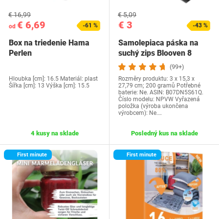
€ 16,99
€ 5,09
€ 6,69
€ 3
-61 %
-43 %
od
Box na triedenie Hama
Samolepiaca páska na
Perlen
suchý zips Blooven 8
metrov Extra…
(99+)
Hloubka [cm]: 16.5 Materiál: plast
Rozměry produktu: 3 x 15,3 x
Šířka [cm]: 13 Výška [cm]: 15.5
27,79 cm; 200 gramů Potřebné
baterie: Ne. ASIN: B07DN5S61Q.
Číslo modelu: NPVW Vyřazená
položka (výroba ukončena
výrobcem): Ne.…
4 kusy na sklade
Posledný kus na sklade
First minute
First minute