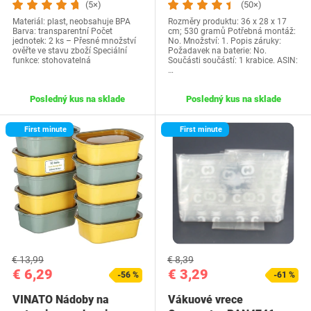
(5×)
(50×)
Materiál: plast, neobsahuje BPA
Rozměry produktu: 36 x 28 x 17
Barva: transparentní Počet
cm; 530 gramů Potřebná montáž:
jednotek: 2 ks – Přesné množství
No. Množství: 1. Popis záruky:
ověřte ve stavu zboží Speciální
Požadavek na baterie: No.
funkce: stohovatelná
Součásti součástí: 1 krabice. ASIN:
…
Posledný kus na sklade
Posledný kus na sklade
First minute
First minute
€ 13,99
€ 8,39
€ 6,29
€ 3,29
-56 %
-61 %
VINATO Nádoby na
Vákuové vrece