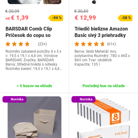
€ 20,99
€ 30,69
€ 1,39
€ 12,99
-94 %
-58 %
od
BARSDAR Comb Clip
Triedič bielizne Amazon
Príčesok do copu so
Basic sivý 3 priehradky
sťahovacou šnúrkou,…
(22×)
(61×)
Rozměry zabalené položky d x š x
Barva: šedá Materiál: kov,
v: 19,5 x 19,1 x 4,4 cm. Výrobce:
polybavlna Rozměry: 78D x 46Š x
BARSDAR. Značka: BARSDAR.
86V cm Tvar: obdélník
Barva: Středně hnědá s odlesky.
Kapacita: 135 l
Rozměry balení: 19,5 x 19,1 x 4,4…
> 5 kusov na sklade
Posledný kus na sklade
Novinka
Novinka