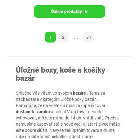
Ďalšie produkty
1
2
...
31
Úložné boxy, koše a košíky
bazár
Srdečne Vás vítam vo svojom
bazáre
. Teraz sa
nachádzate v kategórii
Úložné boxy bazár
.
Pamätajte, že na všetok u mňa zakúpený tovar
dostanete záruku
a pokiaľ Vám tovar nebude
vyhovovať, môžete mi ho do 14 dní vrátiť späť. Predsa
nemusíme kupovať stále nové veci, aj staršia vec môže
ešte dobre slúžiť. Navyše zakúpením tovaru z druhej
ruky urobíte hneď niekoľko radostí naraz.