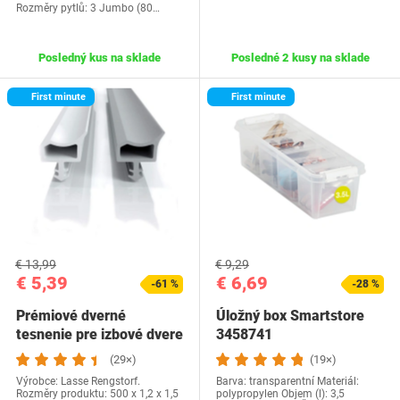
Rozměry pytlů: 3 Jumbo (80…
Posledný kus na sklade
Posledné 2 kusy na sklade
First minute
First minute
€ 13,99
€ 9,29
€ 5,39
€ 6,69
-61 %
-28 %
Prémiové dverné
Úložný box Smartstore
tesnenie pre izbové dvere
3458741
proti prievanu, v…
(29×)
(19×)
Výrobce: Lasse Rengstorf.
Barva: transparentní Materiál:
Rozměry produktu: 500 x 1,2 x 1,5
polypropylen Objem (l): 3,5