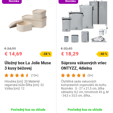
Novinka
Novinka
€ 34,99
€ 30,49
€ 14,69
€ 18,29
-58 %
-40 %
Úložný box La Jolie Muse
Súprava vákuových vriec
3 kusy béžovej
ONTYZZ, 4dielna
(13×)
(3×)
Hloubka [cm]: 20 Materiál:
Čtyřdílná sada vakuových
veganská kůže Šířka [cm]: 32
kompresních organizérů do kufru.
Výška [cm]: 12
Rozměry: S - 27 x 21,5 cm, šířka
základny 8,2 cm, hmotnost 45 g, M
- 34,5 x 33,5 cm, šířka…
Posledný kus na sklade
Posledný kus na sklade