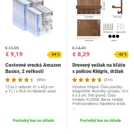
€ 19,99
€ 14,49
€ 9,19
€ 8,29
-54 %
-43 %
Cestovné vrecká Amazon
Drevený vešiak na kľúče
Basics, 2 veľkosti
s policou Kldgris, držiak
na kľúče…
(49×)
(31×)
12 ks 2 velikosti: 61 x 40,6 cm
Výrobce: Kldgris. Číslo položky:
a 71,1 x 50,8 cm Materiál: plast
Kldgris008. Rozměry výrobku: 10 x
6 x 3 cm; 540 gramů. Číslo
modelu: KLD008. Barva: Hnědá.
Profil konektoru: Nástěnný držák.
…
Posledný kus na sklade
Posledný kus na sklade