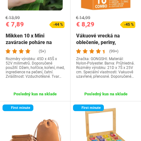
€ 13,99
€ 14,99
€ 7,89
€ 8,29
-44 %
-45 %
Mikken 10 x Mini
Vákuové vrecká na
zaváracie poháre na
oblečenie, periny,
džem 53ml s viečkom…
vankúše a matrace |…
(5×)
(99+)
Rozměry výrobku: 45D x 45Š x
Značka: GONGSHI. Materiál:
52V milimetrů. Doporučené
Nylon-Polyester. Barva: Průhledná.
použití: Džem, hořčice, koření, med,
Rozměry výrobku: 21D x 7Š x 25V
ingredience na pečení, čatní.
cm. Speciální vlastnosti: Vakuově
Zvláštnost: Vzduchotěsné. Tvar…
uzavřené, přenosné. Doporučené…
Posledný kus na sklade
Posledný kus na sklade
First minute
First minute