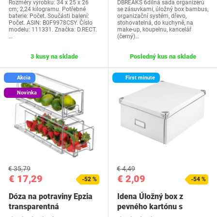
Rozměry výrobku: 34 x 25 x 26
DBREAKS 6dílná sada organizérů
cm; 2,24 kilogramu. Potřebné
se zásuvkami, úložný box bambus,
baterie: Počet. Součásti balení:
organizační systém, dřevo,
Počet. ASIN: B0F9978CSY. Číslo
stohovatelná, do kuchyně, na
modelu: 111331. Značka: D.RECT.
make-up, koupelnu, kancelář
…
(černý)…
3 kusy na sklade
Posledný kus na sklade
Akcia
First minute
Novinka
€ 35,79
€ 4,49
€ 17,29
€ 2,09
-52 %
-54 %
Dóza na potraviny Epzia
Idena Úložný box z
transparentná
pevného kartónu s
vystuženým kovovým…