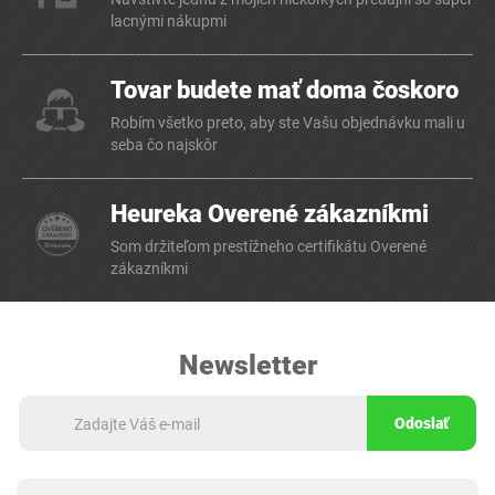
lacnými nákupmi
Tovar budete mať doma čoskoro
Robím všetko preto, aby ste Vašu objednávku mali u
seba čo najskôr
Heureka Overené zákazníkmi
Som držiteľom prestížneho certifikátu Overené
zákazníkmi
Newsletter
Odoslať