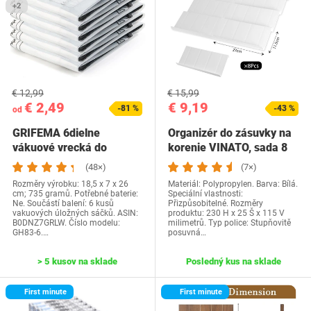
+2
€ 12,99
€ 15,99
€ 2,49
€ 9,19
-81 %
-43 %
od
GRIFEMA 6dielne
Organizér do zásuvky na
vákuové vrecká do
korenie VINATO, sada 8
uloženia (80x60 cm) -…
kusov,…
(48×)
(7×)
Rozměry výrobku: 18,5 x 7 x 26
Materiál: Polypropylen. Barva: Bílá.
cm; 735 gramů. Potřebné baterie:
Speciální vlastnosti:
Ne. Součástí balení: 6 kusů
Přizpůsobitelné. Rozměry
vakuových úložných sáčků. ASIN:
produktu: 230 H x 25 Š x 115 V
B0DNZ7GRLW. Číslo modelu:
milimetrů. Typ police: Stupňovitě
GH83-6.…
posuvná…
> 5 kusov na sklade
Posledný kus na sklade
First minute
First minute