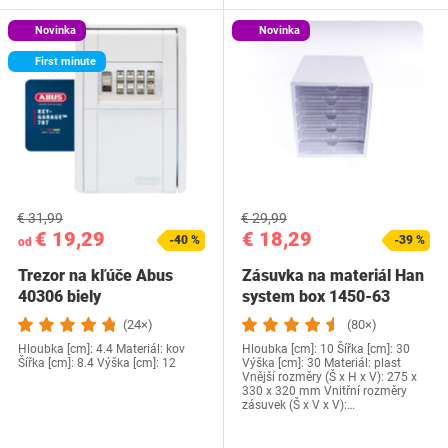
Novinka
Novinka
First minute
€ 31,99
€ 29,99
€ 19,29
€ 18,29
-40 %
-39 %
od
Trezor na kľúče Abus
Zásuvka na materiál Han
40306 biely
system box 1450-63
(24×)
(80×)
Hloubka [cm]: 4.4 Materiál: kov
Hloubka [cm]: 10 Šířka [cm]: 30
Šířka [cm]: 8.4 Výška [cm]: 12
Výška [cm]: 30 Materiál: plast
Vnější rozměry (Š x H x V): 275 x
330 x 320 mm Vnitřní rozměry
zásuvek (Š x V x V):…