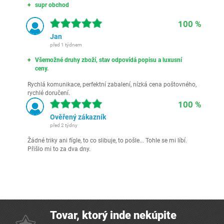
supr obchod
100 %
Jan
před 1 týdnem
Všemožné druhy zboží, stav odpovídá popisu a luxusní
ceny.
Rychlá komunikace, perfektní zabalení, nízká cena poštovného,
rychlé doručení.
100 %
Ověřený zákazník
před 2 týdny
Žádné triky ani fígle, to co slibuje, to pošle... Tohle se mi líbí.
Přišlo mi to za dva dny.
Tovar, ktorý inde nekúpite