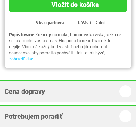
Vložiť do košíka
3 ks u partnera
U Vás 1 - 2 dni
Popis tovaru:
Křetice jsou malá jihomoravská víska, ve které
se tak trochu zastavil čas. Hospoda tu není. Pivo nikdo
nepije. Víno má každý buď vlastní, nebo jde ochutnat
sousedovo, aby poradil a pochválil. Jak to tak bývá, ...
zobraziť viac
Cena dopravy
Potrebujem poradiť