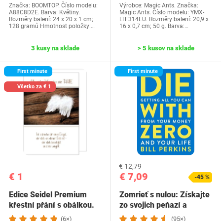
Značka: BOOMTOP. Číslo modelu:
Výrobce: Magic Ants. Značka:
A88C8D2E. Barva: Květiny.
Magic Ants. Číslo modelu: YMX-
Rozměry balení: 24 x 20 x 1 cm;
LTF314EU. Rozměry balení: 20,9 x
128 gramů Hmotnost položky:…
16 x 0,7 cm; 50 g. Barva:…
3 kusy na sklade
> 5 kusov na sklade
First minute
First minute
Všetko za € 1
€ 12,79
€ 1
€ 7,09
-45 %
Edice Seidel Premium
Zomrieť s nulou: Získajte
křestní přání s obálkou.
zo svojich peňazí a
Přání ke křtu…
života…
(6×)
(95×)