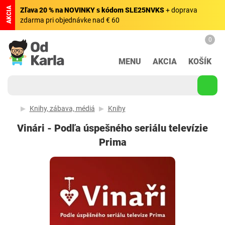
AKCIA
Zľava 20 % na NOVINKY s kódom SLE25NVKS
+ doprava
zdarma pri objednávke nad € 60
0
MENU
AKCIA
KOŠÍK
Knihy, zábava, médiá
Knihy
Vinári - Podľa úspešného seriálu televízie
Prima