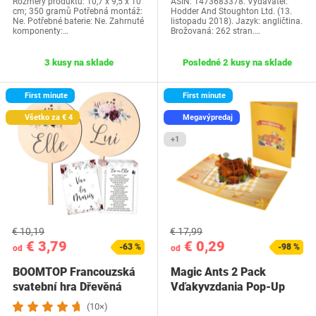
Rozměry produktu: 10,7 x 9,5 x 10
ASIN: 1473683378. Vydavatel:
cm; 350 gramů Potřebná montáž:
Hodder And Stoughton Ltd. (13.
Ne. Potřebné baterie: Ne. Zahrnuté
listopadu 2018). Jazyk: angličtina.
komponenty:…
Brožovaná: 262 stran.…
3 kusy na sklade
Posledné 2 kusy na sklade
First minute
First minute
Všetko za € 4
Megavýpredaj
+1
€ 10,19
€ 17,99
€ 3,79
€ 0,29
-63 %
-98 %
od
od
BOOMTOP Francouzská
Magic Ants 2 Pack
svatební hra Dřevěná
Vďakyvzdania Pop-Up
cedulka a kvízové…
priania -…
(10×)