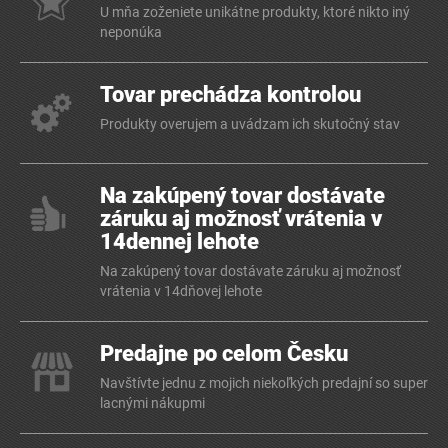
U mňa zoženiete unikátne produkty, ktoré nikto iný
neponúka
Tovar prechádza kontrolou
Produkty overujem a uvádzam ich skutočný stav
Na zakúpený tovar dostávate
záruku aj možnosť vrátenia v
14dennej lehote
Na zakúpený tovar dostávate záruku aj možnosť
vrátenia v 14dňovej lehote
Predajne po celom Česku
Navštívte jednu z mojich niekoľkých predajní so super
lacnými nákupmi