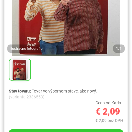
Ilustračné fotografie
1/1
Stav tovaru:
Tovar vo výbornom stave, ako nový.
(varianta 2336553)
Cena od Karla
€ 2,09
€ 2,09 bez DPH