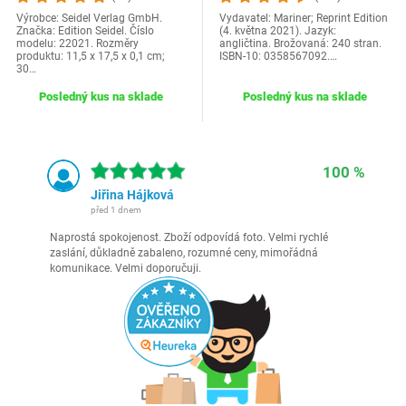
Výrobce: Seidel Verlag GmbH.
Vydavatel: Mariner; Reprint Edition
Značka: Edition Seidel. Číslo
(4. května 2021). Jazyk:
modelu: 22021. Rozměry
angličtina. Brožovaná: 240 stran.
produktu: 11,5 x 17,5 x 0,1 cm;
ISBN-10: 0358567092.…
30…
Posledný kus na sklade
Posledný kus na sklade
100 %
Jiřina Hájková
před 1 dnem
Naprostá spokojenost. Zboží odpovídá foto. Velmi rychlé
zaslání, důkladně zabaleno, rozumné ceny, mimořádná
komunikace. Velmi doporučuji.