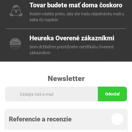
Tovar budete mať doma čoskoro
Robím všetko preto, aby ste Vašu objednávku mali u
seba čo najskôr
Heureka Overené zákazníkmi
Som držiteľom prestížneho certifikátu Overené
zákazníkmi
Newsletter
Odoslať
Referencie a recenzie