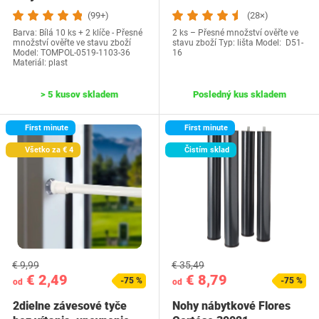
(99+)
(28×)
Barva: Bílá 10 ks + 2 klíče - Přesné
2 ks – Přesné množství ověřte ve
množství ověřte ve stavu zboží
stavu zboží Typ: lišta Model: D51-
Model: ‎TOMPOL-0519-1103-36
16
Materiál: plast
> 5 kusov skladem
Posledný kus skladem
First minute
First minute
Všetko za € 4
Čistím sklad
€ 9,99
€ 35,49
€ 2,49
€ 8,79
-75 %
-75 %
od
od
2dielne závesové tyče
Nohy nábytkové Flores