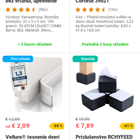
bez vŕtania, upevnenie
Cortése 39021
bez vŕtania…
(55×)
(13×)
Výrobce: Venwemong. Rozměry
4 ks – Přesné množství ověřte ve
produktu: 32 x 5 x 5 cm; 100
stavu zboží Hmotnost balení: 2,22
gramů: 30-45CM (2ks)Φ7/10MM.
kg Rozměr balení položky: 4,83 x
Barva: Bílá. Materiál: dřevo,…
41,4 x 18,8 cm
> 5 kusov skladem
Posledné 2 kusy skladem
First minute
Výpredaj
€ 12,69
€ 19,99
€ 2,09
€ 7,89
-84 %
-61 %
od
Vellure® tesnenie dverí
Príslušenstvo RCHYFEED