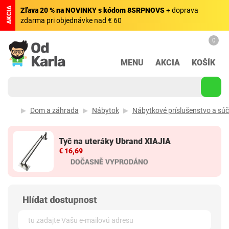
AKCIA
Zľava 20 % na NOVINKY s kódom 8SRPNOVS
+ doprava
zdarma pri objednávke nad € 60
0
MENU
AKCIA
KOŠÍK
Dom a záhrada
Nábytok
Nábytkové príslušenstvo a súč
Tyč na uteráky Ubrand XIAJIA
€ 16,69