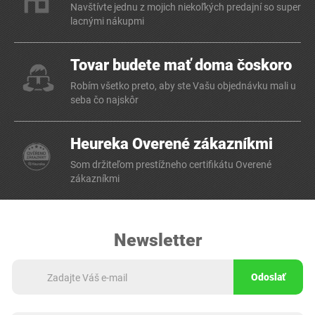
Navštívte jednu z mojich niekoľkých predajní so super
lacnými nákupmi
Tovar budete mať doma čoskoro
Robím všetko preto, aby ste Vašu objednávku mali u
seba čo najskôr
Heureka Overené zákazníkmi
Som držiteľom prestížneho certifikátu Overené
zákazníkmi
Newsletter
Odoslať