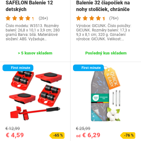
SAFELON Balenie 12
Balenie 32 čiapočiek na
detských
nohy stoličiek, chrániče
bezpečnostných zámkov
nôh…
(26×)
(76×)
skriniek…
Číslo modelu: W3513. Rozměry
Výrobce: GICUNK. Číslo položky:
balení: 26,8 x 10,1 x 3,9 cm; 280
GICUNK. Rozměry balení: 17,3 x
gramů Barva: bílá. Materiálové
9,3 x 8,1 cm; 320 g. Označení
složení: ABS. Vyžaduje…
výrobce: GICUNK. Velikost:…
> 5 kusov skladem
Posledný kus skladem
First minute
First minute
€ 12,99
€ 25,99
€ 4,59
€ 6,29
-65 %
-76 %
od