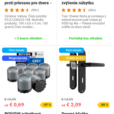
proti prievanu pre dvere -
zvýšenie nábytku
NOVINKA…
(99+)
(43×)
Výrobce: Vellure. Číslo položky:
Tvar: čtverec Noha je vyrobena z
FD-ZJ-230223-748. Rozměry
odolné kovové oceli Unese až
produktu: 100 x 0,6 x 5 cm; 180
4500 kg 4ks – Přesné množství
gramů Číslo modelu:…
ověřte ve stavu zboží
> 5 kusov skladem
Posledný kus skladem
First minute
First minute
Megavýpredaj
Všetko za € 4
€ 19,99
€ 13,99
€ 0,69
€ 2,09
-97 %
-85 %
od
od
BOIVSHI nábytkové
Dverné kľučky