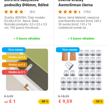
podnožky Ø46mm, 8dílné
AwmnSrman čierna
podnožky do…
(6×)
(15×)
Značka: BOIVSHI. Číslo modelu:
Barva: černá Materiál: nerezová
EU-ARJ-0101. Barva: Šedá.
ocel Rozměry kování [mm]: 240 x
Rozměry produktu: 0,5 x 0,5 x 5,5
50 svorky [mm]: 135 x 19
cm; 700 gramů Hmotnost…
vzdálenost svorek od…
> 5 kusov skladem
> 5 kusov skladem
First minute
First minute
Všetko za € 4
Všetko za € 3
Všetko za € 1
€ 9,99
€ 18,99
€ 1
€ 9,59
-88 %
-50 %
od