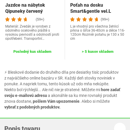
Jazdce na nábytok
Poťah na dosku
Qipuneky červený
Smart&gentle vel.L
(59×)
(99+)
Materiál: Zvedák je vyroben z
L je vhodný pro všechna žehlicí
odolného ocelového pláště s
prkna o šířce 36-40cm a délce 116-
vysokou pevností a odolností proti
120cm Rozměr potahu je 130 x 50
opotřebení. Transportní…
cm
Posledný kus skladem
> 5 kusov skladem
⚡ Bleskové dodanie do druhého dňa pre desiatky tisíc produktov
z najväčšieho online bazáru v SR. Každý deň stovky noviniek v
ponuke. A napriek tomu, tento kúsok už odo mňa nekúpite.
Niekto bol rýchlejší... Ale nič nie je stratené. Môžete mi
hore zadať
svoju e-mailovú adresu
a akonáhle sa ku mne rovnaký produkt
znova dostane,
pošlem Vám upozornenie
. Alebo si môžete
vybrať z podobných produktov.
Popis tovaru