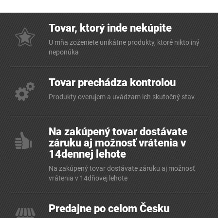
Tovar, ktorý inde nekúpite
U mňa zoženiete unikátne produkty, ktoré nikto iný
neponúka
Tovar prechádza kontrolou
Produkty overujem a uvádzam ich skutočný stav
Na zakúpený tovar dostávate
záruku aj možnosť vrátenia v
14dennej lehote
Na zakúpený tovar dostávate záruku aj možnosť
vrátenia v 14dňovej lehote
Predajne po celom Česku