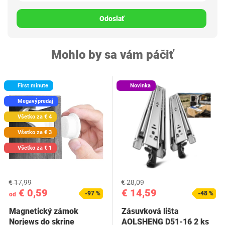
Odoslať
Mohlo by sa vám páčiť
First minute
Novinka
Megavýpredaj
Všetko za € 4
Všetko za € 3
Všetko za € 1
€ 17,99
€ 28,09
€ 0,59
€ 14,59
-97 %
-48 %
od
Magnetický zámok
Zásuvková lišta
Norjews do skrine
AOLSHENG D51-16 2 ks