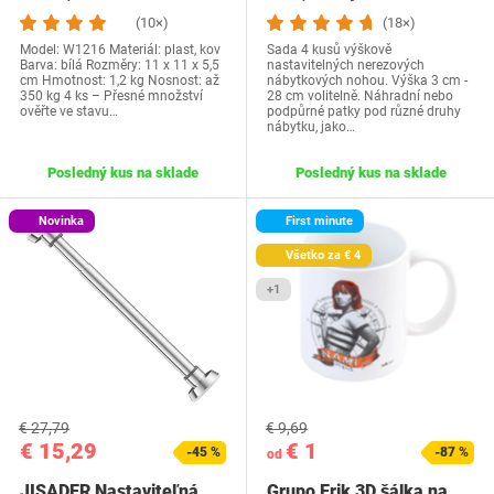
(10×)
(18×)
Model: W1216 Materiál: plast, kov
Sada 4 kusů výškově
Barva: bílá Rozměry: 11 x 11 x 5,5
nastavitelných nerezových
cm Hmotnost: 1,2 kg Nosnost: až
nábytkových nohou. Výška 3 cm -
350 kg 4 ks – Přesné množství
28 cm volitelně. Náhradní nebo
ověřte ve stavu…
podpůrné patky pod různé druhy
nábytku, jako…
Posledný kus na sklade
Posledný kus na sklade
Novinka
First minute
Všetko za € 4
+1
€ 27,79
€ 9,69
€ 15,29
€ 1
-45 %
-87 %
od
JISADER Nastaviteľná
Grupo Erik 3D šálka na