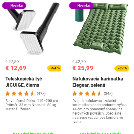
Novinka
Novinka
€ 27,59
€ 42,79
€ 12,69
€ 25,99
-54 %
-39 %
Teleskopická tyč
Nafukovacia karimatka
JICUIGE, čierna
Elegear, zelená
(47×)
(34×)
Barva: černá Délka: 110–200 cm
Dvojitá nafukovací izolační
Průměr: 33 mm Nosnost: 80 kg
karimatka s nadstandardní výškou
Materiál: železo
14 cm pro pohodlný spánek na
nerovných površích. Speciálně
navržené vzduchové komory ve
tvaru…