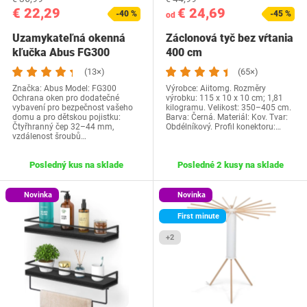
€ 22,29
€ 24,69
-40 %
-45 %
od
Uzamykateľná okenná
Záclonová tyč bez vŕtania
kľučka Abus FG300
400 cm
(13×)
(65×)
Značka: Abus Model: FG300
Výrobce: Aiitomg. Rozměry
Ochrana oken pro dodatečné
výrobku: 115 x 10 x 10 cm; 1,81
vybavení pro bezpečnost vašeho
kilogramu. Velikost: 350–405 cm.
domu a pro dětskou pojistku:
Barva: Černá. Materiál: Kov. Tvar:
Čtyřhranný čep 32–44 mm,
Obdélníkový. Profil konektoru:…
vzdálenost šroubů…
Posledný kus na sklade
Posledné 2 kusy na sklade
Novinka
Novinka
First minute
+2