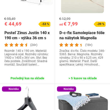
€ 95,49
€ 12,99
€ 44,69
€ 7,99
-53 %
-39 %
od
Posteľ Zinus Justin 140 x
D-c-fix Samolepiace fólie
190 cm - výška 36 cm s
na nábytok Magnolia
úložným…
(24×)
(18×)
Rozměr: 140 x 190 cm. Materiál:
Značka: d-c-fix. Číslo modelu: 346-
Legovaná ocel. Rozměry výrobku:
5365. Barva: Magnolia. Rozměry
190D x 140Š x 36V cm. Styl: Bez
výrobku: 210 x 90 x 0,25 cm; 429
čela postele. Zvláštnost: Snadná
gramů. Materiál: Plast. Další
montáž. Součástí balení:…
specifikace: Lehký. Hmotnost…
Posledný kus na sklade
> 5 kusov na sklade
Novinka
Novinka