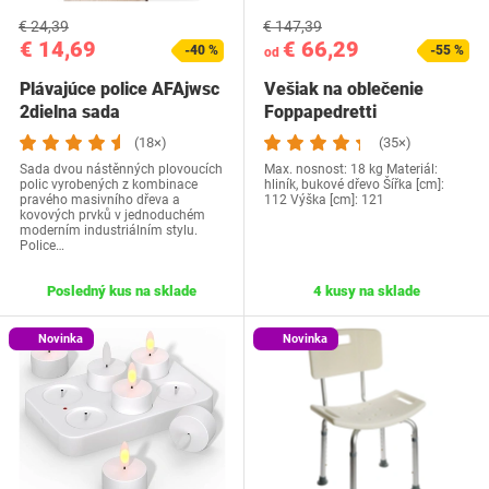
€ 24,39
€ 147,39
€ 14,69
€ 66,29
-40 %
-55 %
od
Plávajúce police AFAjwsc
Vešiak na oblečenie
2dielna sada
Foppapedretti
9900424303
(18×)
(35×)
Sada dvou nástěnných plovoucích
Max. nosnost: 18 kg Materiál:
polic vyrobených z kombinace
hliník, bukové dřevo Šířka [cm]:
pravého masivního dřeva a
112 Výška [cm]: 121
kovových prvků v jednoduchém
moderním industriálním stylu.
Police…
Posledný kus na sklade
4 kusy na sklade
Novinka
Novinka