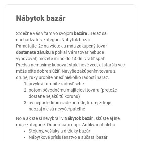
Nábytok bazár
Srdečne Vás vítam vo svojom
bazáre
. Teraz sa
nachádzate v kategórii
Nábytok bazár
.
Pamätajte, že na všetok u mňa zakúpený tovar
dostanete záruku
a pokiaľ Vám tovar nebude
vyhovovať, môžete mi ho do 14 dní vrátiť späť.
Predsa nemusíme kupovať stále nové veci, aj staršia vec
môže ešte dobre slúžiť. Navyše zakúpením tovaru z
druhej ruky urobíte hneď niekoľko radostí naraz.
prvýkrát urobíte radosť sebe
potom pôvodnému majiteľovi tovaru (pretože
dostane nejakú tú korunu)
av neposlednom rade prírode, ktorej zdroje
naozaj nie sú nevyčerpateľné
No a ak ste si nevybrali v
Nábytok bazár
, skúste aj iné
moje kategórie. Odporúčam napr.
Antikvariát
alebo
Stojany, vešiaky a držiaky bazár
Nábytkové príslušenstvo a súčasti bazár