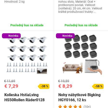
Hmotnost: 2 kg
nohou stolu. Materiál: Ocel +
protikorozní povlak. Velikost
(volitelná): 20 cm, 44 cm. Velikost
krátké prodlužovací trubky:…
Posledný kus na sklade
Posledný kus na sklade
Novinka
Novinka
€ 11,69
€ 19,59
€ 7,29
€ 8,29
-38 %
-58 %
Kolieska HstiaLving
Nohy nábytkové Bigking
HS50Rollen Räder0128
HGY0166, 12 ks
(10×)