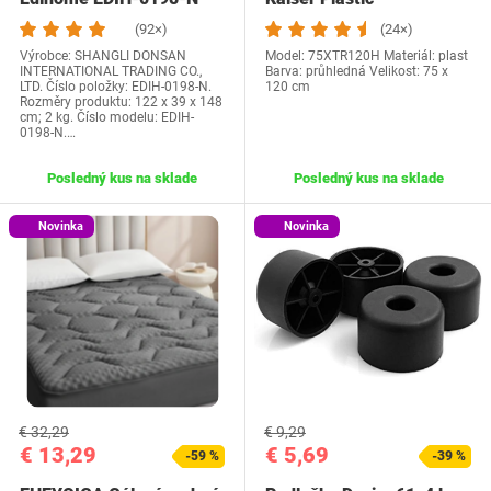
75XTR120H
(92×)
(24×)
Výrobce: SHANGLI DONSAN
Model: 75XTR120H Materiál: plast
INTERNATIONAL TRADING CO.,
Barva: průhledná Velikost: 75 x
LTD. Číslo položky: EDIH-0198-N.
120 cm
Rozměry produktu: 122 x 39 x 148
cm; 2 kg. Číslo modelu: EDIH-
0198-N.…
Posledný kus na sklade
Posledný kus na sklade
Novinka
Novinka
€ 32,29
€ 9,29
€ 13,29
€ 5,69
-59 %
-39 %