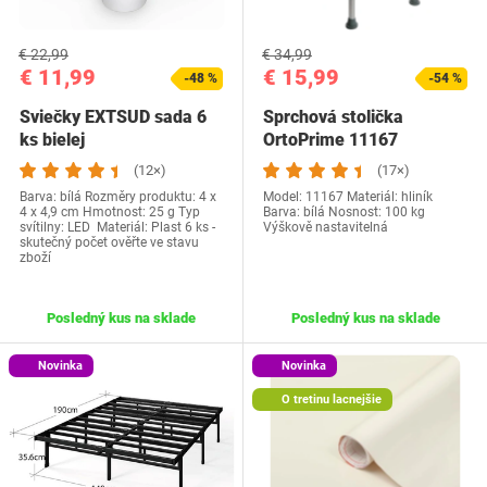
€ 22,99
€ 34,99
€ 11,99
€ 15,99
-48 %
-54 %
Sviečky EXTSUD sada 6
Sprchová stolička
ks bielej
OrtoPrime 11167
(12×)
(17×)
Barva: bílá Rozměry produktu: ‎4 x
Model: 11167 Materiál: hliník
4 x 4,9 cm Hmotnost: 25 g Typ
Barva: bílá Nosnost: 100 kg
svítilny: LED Materiál: Plast 6 ks -
Výškově nastavitelná
skutečný počet ověřte ve stavu
zboží
Posledný kus na sklade
Posledný kus na sklade
Novinka
Novinka
O tretinu lacnejšie