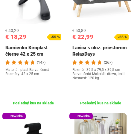
€ 40,29
€ 50,89
€ 18,29
€ 22,99
-55 %
-55 %
Ramienko Kiroplast
Lavica s úlož. priestorom
čierne 42 x 25 cm
RelaxDays
(14×)
(26×)
Materiál: plast Barva: černá
Rozměr: 39,5 x 79,5 x 39,5 cm
Rozměry: 42 x 25 cm
Barva: šedá Materiál: dřevo, textil
Nosnost: 120 kg
Posledný kus na sklade
Posledný kus na sklade
Novinka
Novinka