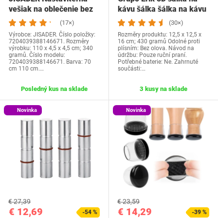
vešiak na oblečenie bez
kávu šálka šálka na kávu
vŕtania,…
One Piece…
(17×)
(30×)
Výrobce: JISADER. Číslo položky:
Rozměry produktu: 12,5 x 12,5 x
7204039388146671. Rozměry
16 cm; 430 gramů Odolné proti
výrobku: 110 x 4,5 x 4,5 cm; 340
plísním: Bez olova. Návod na
gramů. Číslo modelu:
údržbu: Pouze ruční praní.
7204039388146671. Barva: 70
Potřebné baterie: Ne. Zahrnuté
cm 110 cm.…
součásti:…
Posledný kus na sklade
3 kusy na sklade
Novinka
Novinka
€ 27,39
€ 23,59
€ 12,69
€ 14,29
-54 %
-39 %