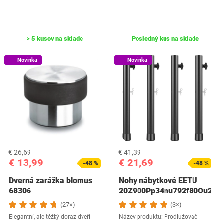
> 5 kusov na sklade
Posledný kus na sklade
Novinka
Novinka
€ 26,69
€ 41,39
€ 13,99
€ 21,69
-48 %
-48 %
Dverná zarážka blomus
Nohy nábytkové EETU
68306
20Z900Pp34nu792f80Ou2
(27×)
(3×)
Elegantní, ale těžký doraz dveří
Název produktu: Prodlužovač