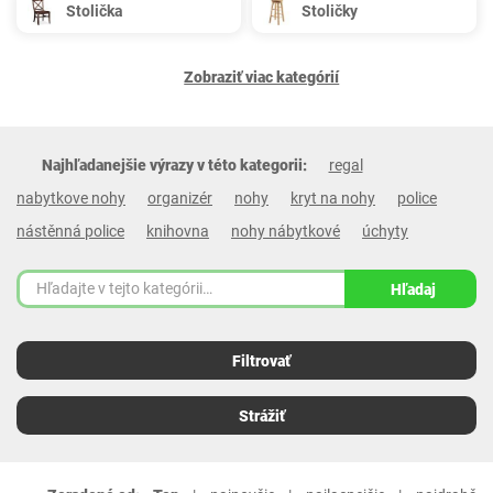
Stolička
Stoličky
Zobraziť viac kategórií
Najhľadanejšie výrazy v této kategorii:
regal
nabytkove nohy
organizér
nohy
kryt na nohy
police
nástěnná police
knihovna
nohy nábytkové
úchyty
Hľadaj
Filtrovať
Strážiť