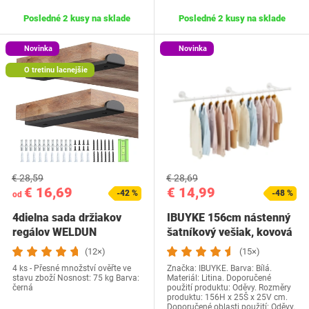
Posledné 2 kusy na sklade
Posledné 2 kusy na sklade
Novinka
Novinka
O tretinu lacnejšie
€ 28,59
€ 28,69
€ 16,69
€ 14,99
-42 %
-48 %
od
4dielna sada držiakov
IBUYKE 156cm nástenný
regálov WELDUN
šatníkový vešiak, kovová
priemyselná…
(12×)
(15×)
4 ks - Přesné množství ověřte ve
Značka: IBUYKE. Barva: Bílá.
stavu zboží Nosnost: 75 kg Barva:
Materiál: Litina. Doporučené
černá
použití produktu: Oděvy. Rozměry
produktu: 156H x 25Š x 25V cm.
Doporučené oblasti použití: Oděvy.