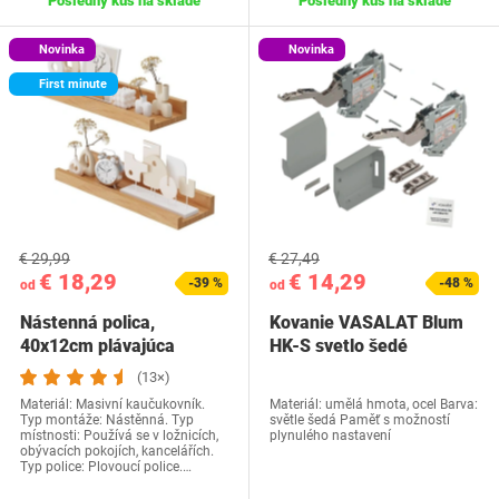
Posledný kus na sklade
Posledný kus na sklade
Novinka
Novinka
First minute
€ 29,99
€ 27,49
€ 18,29
€ 14,29
-39 %
-48 %
od
od
Nástenná polica,
Kovanie VASALAT Blum
40x12cm plávajúca
HK-S svetlo šedé
drevená polica,
(13×)
nástenná…
Materiál: Masivní kaučukovník.
Materiál: umělá hmota, ocel Barva:
Typ montáže: Nástěnná. Typ
světle šedá Paměť s možností
místnosti: Používá se v ložnicích,
plynulého nastavení
obývacích pokojích, kancelářích.
Typ police: Plovoucí police.…