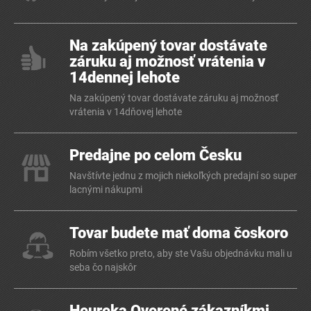
Na zakúpený tovar dostávate
záruku aj možnosť vrátenia v
14dennej lehote
Na zakúpený tovar dostávate záruku aj možnosť
vrátenia v 14dňovej lehote
Predajne po celom Česku
Navštívte jednu z mojich niekoľkých predajní so super
lacnými nákupmi
Tovar budete mať doma čoskoro
Robím všetko preto, aby ste Vašu objednávku mali u
seba čo najskôr
Heureka Overené zákazníkmi