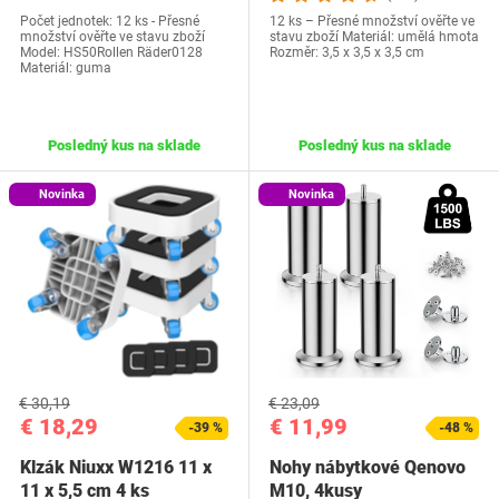
Počet jednotek: 12 ks - Přesné
12 ks – Přesné množství ověřte ve
množství ověřte ve stavu zboží
stavu zboží Materiál: umělá hmota
Model: HS50Rollen Räder0128
Rozměr: ‎3,5 x 3,5 x 3,5 cm
Materiál: guma
Posledný kus na sklade
Posledný kus na sklade
Novinka
Novinka
€ 30,19
€ 23,09
€ 18,29
€ 11,99
-39 %
-48 %
Klzák Niuxx W1216 11 x
Nohy nábytkové Qenovo
11 x 5,5 cm 4 ks
M10, 4kusy