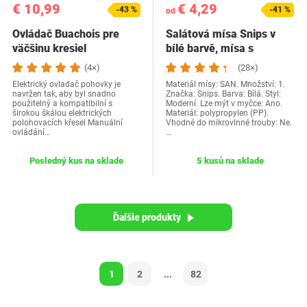
€ 10,99
€ 4,29
-43 %
-41 %
od
Ovládač Buachois pre
Salátová mísa Snips v
väčšinu kresiel
bílé barvě, mísa s
objemem 3 litry a…
(4×)
(28×)
Elektrický ovladač pohovky je
Materiál mísy: SAN. Množství: 1.
navržen tak, aby byl snadno
Značka: Snips. Barva: Bílá. Styl:
použitelný a kompatibilní s
Moderní. Lze mýt v myčce: Ano.
širokou škálou elektrických
Materiál: polypropylen (PP).
polohovacích křesel Manuální
Vhodné do mikrovlnné trouby: Ne.
ovládání…
…
Posledný kus na sklade
5 kusů na sklade
Ďalšie produkty
1
2
...
82