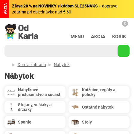
AKCIA
Zľava 20 % na NOVINKY s kódom SLE25NVKS
+ doprava
zdarma pri objednávke nad € 60
0
MENU
AKCIA
KOŠÍK
Dom a záhrada
Nábytok
Nábytok
Nábytkové
Knižnice, regály a
príslušenstvo a súčasti
poličky
Stojany, vešiaky a
Ostatné nábytok
držiaky
Spanie
Stoly