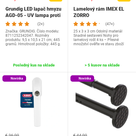
Grundig LED lapač hmyzu
Lamelový rám IMEX EL
AGD-05 - UV lampa proti
ZORRO
hmyzu -…
(2×)
(47×)
Značka: GRUNDIG. Číslo modelu:
25 x 3 x 3 cm Odolný materiál
8711252342047. Rozměry
Snadné sestavení Nohy pro
produktu: 9,5 x 10,5 x 21 cm; 445
lamelový rošt 4 ks – Přesné
gramů. Hmotnost položky: 445 g.
množství ověřte ve stavu zboží
Posledný kus na sklade
> 5 kusov na sklade
Novinka
Novinka
€ 36,99
€ 44,99