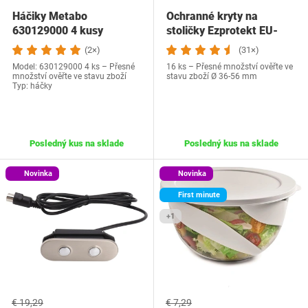
Háčiky Metabo
Ochranné kryty na
630129000 4 kusy
stoličky Ezprotekt EU-
2030
(2×)
(31×)
Model: 630129000 4 ks – Přesné
16 ks – Přesné množství ověřte ve
množství ověřte ve stavu zboží
stavu zboží Ø 36-56 mm
Typ: háčky
Posledný kus na sklade
Posledný kus na sklade
Novinka
Novinka
First minute
+1
€ 19,29
€ 7,29