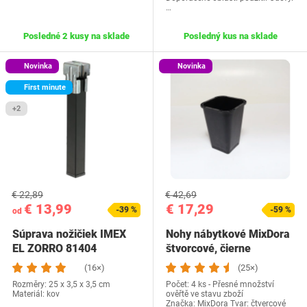
…
Posledné 2 kusy na sklade
Posledný kus na sklade
Novinka
Novinka
First minute
+2
€ 22,89
€ 42,69
€ 13,99
€ 17,29
-39 %
-59 %
od
Súprava nožičiek IMEX
Nohy nábytkové MixDora
EL ZORRO 81404
štvorcové, čierne
(16×)
(25×)
Rozměry: 25 x 3,5 x 3,5 cm
Počet: 4 ks - Přesné množství
Materiál: kov
ověřtě ve stavu zboží
Značka: MixDora Tvar: čtvercové