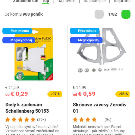
Zoradené od:
Top
najnovšie
najlacnejšie
najdrahšie
Celkom
3 908 ponúk
1/82
First minute
First minute
Megavýpredaj
Megavýpredaj
€ 11,59
€ 14,99
€ 0,29
€ 0,59
-97 %
-96 %
od
od
Diely k záclonám
Skriňové závesy Zerodis
Schellenberg 50153
01
(29×)
(9×)
Výklopné a výškově nastavitelné
Materiál: nerezová ocel Balení
Vzdálenost otvorů změnitelná od
obsahuje 1 pár závěsů a šrouby