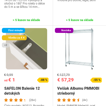
14 cm do 15,5 cm Výklopný a
Vhodné pro botník, regál, skříň
otočný o 180° Pro rolety o délce
do 5 m a se šířkou 14 mm…
> 5 kusov na sklade
> 5 kusov na sklade
First minute
Novinka
Všetko za € 4
+2
€ 9,99
€ 127,79
€ 1
€ 57,29
-88 %
-55 %
od
SAFELON Balenie 12
Vešiak Albumu PMMOBI
detských
strieborný
bezpečnostných zámkov
(26×)
(4×)
skriniek…
Číslo modelu: W3513. Rozměry
Model: PMMOBI Materiál: ocel