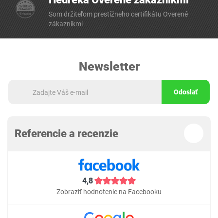
Som držiteľom prestížneho certifikátu Overené
zákazníkmi
Newsletter
Odoslať
Referencie a recenzie
4,8
Zobraziť hodnotenie na Facebooku