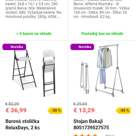
balení: 26,8 x 10,1 x 3,9 cm; 280
Barva: stříbrná Rozměry: - Ø
gramů Barva: bílá. Materiálové
stoupacích trubek: 30 mm - Výška:
složení: ABS. Vyžaduje baterie: Ne.
168 cm - Délka: 89 cm - Šířka: 35
Hmotnost položky: 280g. ASIN:…
cm - Hmotnost: 8,2 kg…
> 5 kusov na sklade
Posledný kus na sklade
Novinka
Novinka
€ 82,09
€ 29,69
€ 36,99
€ 13,29
-55 %
-55 %
Barová stolička
Stojan Bakaji
RelaxDays, 2 ks
8051739527575