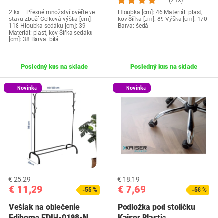
(21×)
2 ks – Přesné množství ověřte ve
Hloubka [cm]: 46 Materiál: plast,
stavu zboží Celková výška [cm]:
kov Šířka [cm]: 89 Výška [cm]: 170
118 Hloubka sedáku [cm]: 39
Barva: šedá
Materiál: plast, kov Šířka sedáku
[cm]: 38 Barva: bílá
Posledný kus na sklade
Posledný kus na sklade
Novinka
Novinka
€ 25,29
€ 18,19
€ 11,29
€ 7,69
-55 %
-58 %
Vešiak na oblečenie
Podložka pod stoličku
Edihome EDIH-0198-N
Kaiser Plastic