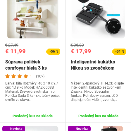
€ 27,49
€ 36,89
€ 11,99
€ 17,99
-56 %
-51 %
Súprava poličiek
Inteligentné kukátko
comfoyar biela 3 ks
Nikou so zvončekom
(10×)
Barva: bílá Rozměry: ‎40 x 10 x 9,7
Název: 2,4palcový TFT-LCD displej
cm; 1,19 kg Model: HA2-0008B
Inteligentní kukátko se zvonkem
Materiál: Dřevo/dřevotříska Typ:
Značka: Nikou Speciální
Polička Sada 3 ks - skutečný počet
funkce: Pohybový senzor, LCD
ověřte ve stavu…
displej, noční vidění, zvonek,…
Posledný kus na sklade
Posledný kus na sklade
Novinka
Novinka