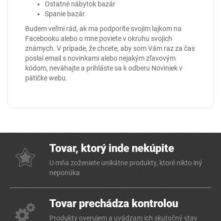
Ostatné nábytok bazár
Spanie bazár
Budem veľmi rád, ak ma podporíte svojim lajkom na
Facebooku
alebo o mne poviete v okruhu svojich
známych. V prípade, že chcete, aby som Vám raz za čas
poslal email s novinkami alebo nejakým zľavovým
kódom, neváhajte a prihláste sa k odberu Noviniek v
pätičke webu.
Tovar, ktorý inde nekúpite
U mňa zoženiete unikátne produkty, ktoré nikto iný
neponúka
Tovar prechádza kontrolou
Produkty overujem a uvádzam ich skutočný stav