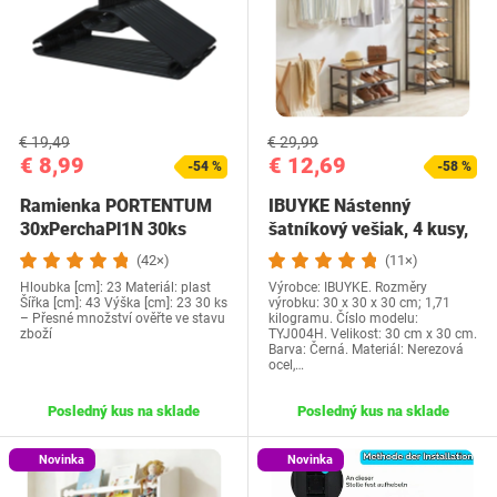
€ 19,49
€ 29,99
€ 8,99
€ 12,69
-54 %
-58 %
Ramienka PORTENTUM
IBUYKE Nástenný
30xPerchaPl1N 30ks
šatníkový vešiak, 4 kusy,
30,5 cm kovová…
(42×)
(11×)
Hloubka [cm]: 23 Materiál: plast
Výrobce: IBUYKE. Rozměry
Šířka [cm]: 43 Výška [cm]: 23 30 ks
výrobku: 30 x 30 x 30 cm; 1,71
– Přesné množství ověřte ve stavu
kilogramu. Číslo modelu:
zboží
TYJ004H. Velikost: 30 cm x 30 cm.
Barva: Černá. Materiál: Nerezová
ocel,…
Posledný kus na sklade
Posledný kus na sklade
Novinka
Novinka