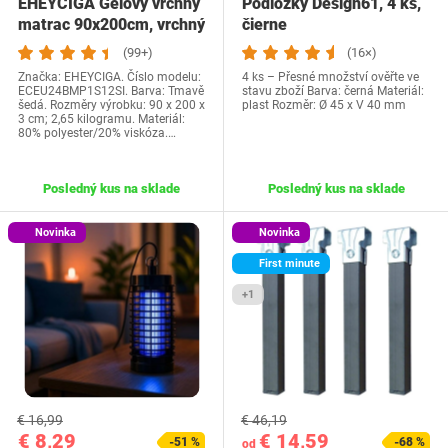
EHEYCIGA Gélový vrchný
Podložky Design61, 4 ks,
matrac 90x200cm, vrchný
čierne
matrac…
(99+)
(16×)
Značka: EHEYCIGA. Číslo modelu:
4 ks – Přesné množství ověřte ve
ECEU24BMP1S12SI. Barva: Tmavě
stavu zboží Barva: černá Materiál:
šedá. Rozměry výrobku: 90 x 200 x
plast Rozměr: Ø 45 x V 40 mm
3 cm; 2,65 kilogramu. Materiál:
80% polyester/20% viskóza.…
Posledný kus na sklade
Posledný kus na sklade
Novinka
Novinka
First minute
+1
€ 16,99
€ 46,19
€ 8,29
€ 14,59
-51 %
-68 %
od