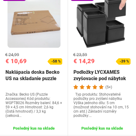
€ 24,99
€ 23,59
€ 10,69
€ 14,29
-58 %
-39 %
Naklápacia doska Becko
Podložky LYCXAMES
US na skladanie puzzle
zvyšovacie pod nábytok
(5×)
Značka: Becko US (Puzzle
Typ produktu: Stohovatelné
Accessories) Kód produktu:
podložky pro zvýšení nábytku
WGPTB026 Rozměry balení: 84,6 ×
Výška jednoho dílu: 5 cm
59 × 4,5 cm Hmotnost: 2,6 kg
(možnost stohování na 10 cm, 15
(čistá hmotnost) / 3,3 kg
cm atd.) Základní rozměry
(celková…
podložky:…
Posledný kus na sklade
Posledný kus na sklade