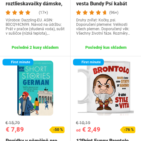
roztlieskavačky dámske,
vesta Bundy Psí kabát
kostým…
Psí sveter…
(17×)
(96×)
Výrobce: Dazzling-EU. ASIN:
Druhy zvířat: Kočky, psi.
B0CQY4CN99. Návod na údržbu:
Doporučení plemene: Velikosti
Prát v pračce (studená voda), sušit
všech plemen. Doporučený věk:
v sušičce (nízká teplota),…
Všechny životní fáze. Rozměry…
Posledné 2 kusy skladem
Posledný kus skladem
First minute
First minute
€ 15,79
€ 10,19
€ 7,89
€ 2,49
-50 %
-76 %
od
Povídky v němčině pro
12Print Funny Brontolo