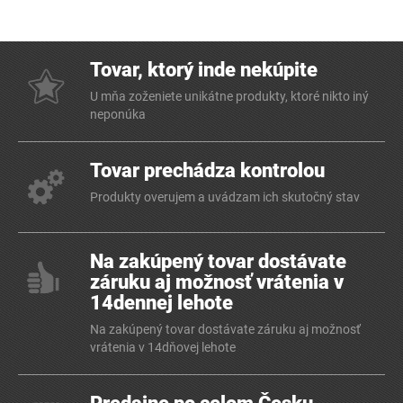
Tovar, ktorý inde nekúpite
U mňa zoženiete unikátne produkty, ktoré nikto iný
neponúka
Tovar prechádza kontrolou
Produkty overujem a uvádzam ich skutočný stav
Na zakúpený tovar dostávate
záruku aj možnosť vrátenia v
14dennej lehote
Na zakúpený tovar dostávate záruku aj možnosť
vrátenia v 14dňovej lehote