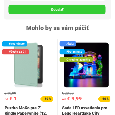
Odoslať
Mohlo by sa vám páčiť
First minute
Akcia
Všetko za € 1
First minute
O tretinu lacnejšie
€ 10,99
€ 28,99
€ 1
€ 9,99
-89 %
-66 %
od
od
Puzdro MoKo pre 7"
Sada LED osvetlenia pre
Kindle Paperwhite (12.
Lego Heartlake City