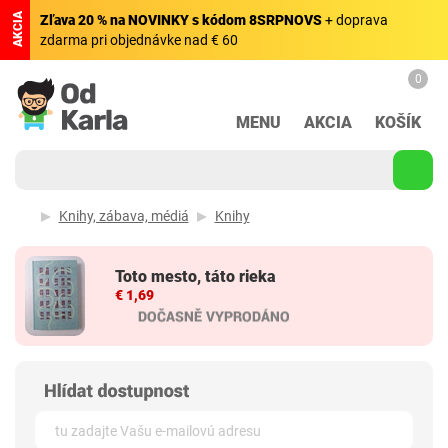
AKCIA
Zľava 20 % na NOVINKY s kódom 8SRPNOVS
+ doprava
zdarma pri objednávke nad € 60
0
MENU
AKCIA
KOŠÍK
Knihy, zábava, médiá
Knihy
Toto mesto, táto rieka
€ 1,69