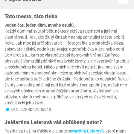
Toto mesto, táto rieka
Jeden čas, jeden dům, mnoho osudů.
Každý dům má svůj příběh, některý skrývá tajemství a jiný má
vlastní osud. Tak jako žlutý činžák v nenápadné ulici Města poblíž
Řeky. Jak moc jej určí obyvatelé — fotografka a ornitoložka Róza,
spisovatel Hilský, podnikatel Majer, agorafobička Klára nebo paní
Cartierová a… kam se vlastně ztratil domovník Vrána? Zatímco
obyvatelé domu žijí zdánlivě nezávislé životy, silné vyprávění graduje
k nečekanému konci. Nikdo z nich v té chvíli netuší, jak moc svým
každodenním rozhodováním nejen spolehlivě zaceluje vlastní osud,
ale také spřádá úděl letitého činžáku. Podobně jako nedaleká Řeka, i
životy sousedů podléhají pod iluzí stálosti nenápadným, avšak o to
ve svých důsledcích dramatičtějším proměnám. A zůstává jen
otázka, nakolik mohou cizí příběhy, ve kterých se člověk ocitá,
změnit celý jeho život…
EAN: 9788027505913
Je
Martina Leierová
váš obľúbený autor?
Pozrite sa tiež na ďalšie diela autora
Martina Leierová
, ktoré mám