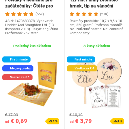
začátečníky: Čtěte pro
hrnek, tip na vánoční
radost na své…
dárek a…
(55×)
(21×)
ASIN: 1473683378. Vydavatel:
Rozměry produktu: 10,7 x 9,5 x 10
Hodder And Stoughton Ltd. (13.
cm; 350 gramů Potřebná montáž:
listopadu 2018). Jazyk: angličtina.
Ne. Potřebné baterie: Ne. Zahrnuté
Brožovaná: 262 stran.…
komponenty:…
Posledný kus skladem
3 kusy skladem
First minute
First minute
Megavýpredaj
Všetko za € 4
Všetko za € 1
€ 17,99
€ 10,19
€ 0,69
€ 3,79
-97 %
-63 %
od
od