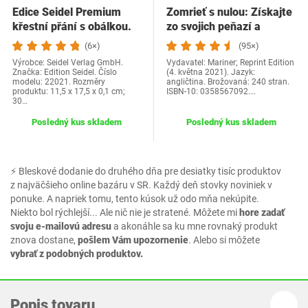
Edice Seidel Premium
Zomrieť s nulou: Získajte
křestní přání s obálkou.
zo svojich peňazí a
Přání ke křtu…
života…
(6×)
(95×)
Výrobce: Seidel Verlag GmbH.
Vydavatel: Mariner; Reprint Edition
Značka: Edition Seidel. Číslo
(4. května 2021). Jazyk:
modelu: 22021. Rozměry
angličtina. Brožovaná: 240 stran.
produktu: 11,5 x 17,5 x 0,1 cm;
ISBN-10: 0358567092.…
30…
Posledný kus skladem
Posledný kus skladem
⚡ Bleskové dodanie do druhého dňa pre desiatky tisíc produktov
z najväčšieho online bazáru v SR. Každý deň stovky noviniek v
ponuke. A napriek tomu, tento kúsok už odo mňa nekúpite.
Niekto bol rýchlejší... Ale nič nie je stratené. Môžete mi
hore zadať
svoju e-mailovú adresu
a akonáhle sa ku mne rovnaký produkt
znova dostane,
pošlem Vám upozornenie
. Alebo si môžete
vybrať z podobných produktov.
Popis tovaru