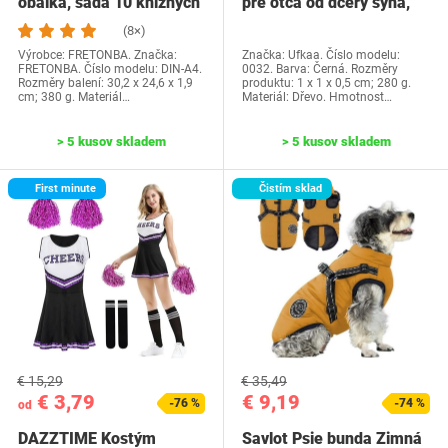
obálka, sada 10 knižných
pre otca od dcéry syna,
dosiek, priehľadné…
Ufkaa…
(8×)
Výrobce: FRETONBA. Značka:
Značka: Ufkaa. Číslo modelu:
FRETONBA. Číslo modelu: DIN-A4.
0032. Barva: Černá. Rozměry
Rozměry balení: 30,2 x 24,6 x 1,9
produktu: 1 x 1 x 0,5 cm; 280 g.
cm; 380 g. Materiál…
Materiál: Dřevo. Hmotnost…
> 5 kusov skladem
> 5 kusov skladem
First minute
Čistím sklad
€ 15,29
€ 35,49
€ 3,79
€ 9,19
-76 %
-74 %
od
DAZZTIME Kostým
Savlot Psie bunda Zimná