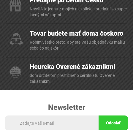
Predajne po celom Česku
Navštívte jednu z mojich niekoľkých predajní so super
lacnými nákupmi
Tovar budete mať doma čoskoro
Robím všetko preto, aby ste Vašu objednávku mali u
seba čo najskôr
Heureka Overené zákazníkmi
Som držiteľom prestížneho certifikátu Overené
zákazníkmi
Newsletter
Odoslať