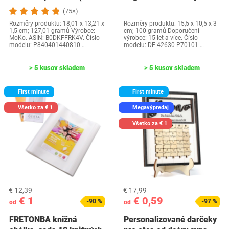
generácia-2024) a…
Water Park…
(75×)
Rozměry produktu: 18,01 x 13,21 x
Rozměry produktu: 15,5 x 10,5 x 3
1,5 cm; 127,01 gramů Výrobce:
cm; 100 gramů Doporučení
MoKo. ASIN: B0DKFFRK4V. Číslo
výrobce: 15 let a více. Číslo
modelu: P840401440810.…
modelu: DE-42630-P70101.…
> 5 kusov skladem
> 5 kusov skladem
First minute
First minute
Všetko za € 1
Megavýpredaj
Všetko za € 1
€ 12,39
€ 17,99
€ 1
€ 0,59
-90 %
-97 %
od
od
FRETONBA knižná
Personalizované darčeky