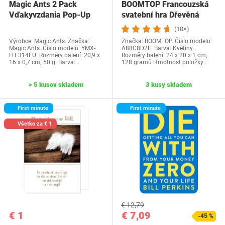
Magic Ants 2 Pack
BOOMTOP Francouzská
Vďakyvzdania Pop-Up
svatební hra Dřevěná
priania -…
cedulka a kvízové…
(10×)
Výrobce: Magic Ants. Značka:
Značka: BOOMTOP. Číslo modelu:
Magic Ants. Číslo modelu: YMX-
A88C8D2E. Barva: Květiny.
LTF314EU. Rozměry balení: 20,9 x
Rozměry balení: 24 x 20 x 1 cm;
16 x 0,7 cm; 50 g. Barva:…
128 gramů Hmotnost položky:…
> 5 kusov skladem
3 kusy skladem
First minute
First minute
Všetko za € 1
€ 12,79
€ 1
€ 7,09
-45 %