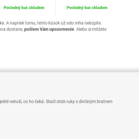
Posledný kus skladem
Posledný kus skladem
uke. A napriek tomu, tento kúsok už odo mňa nekúpite.
ova dostane,
pošlem Vám upozornenie
. Alebo si môžete
eště netuší, co ho čeká. Stačí stisk ruky s dívčiným bratrem