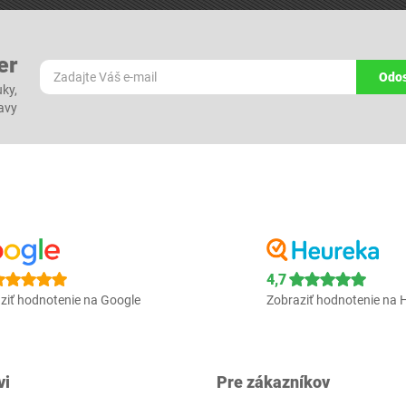
er
Odos
ky,
ľavy
4,7
ziť hodnotenie na Google
Zobraziť hodnotenie na 
vi
Pre zákazníkov