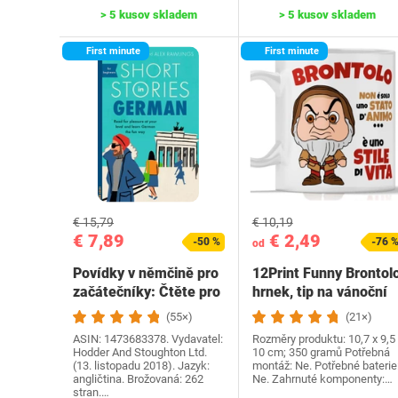
> 5 kusov skladem
> 5 kusov skladem
First minute
First minute
€ 15,79
€ 10,19
€ 7,89
€ 2,49
-50 %
-76 
od
Povídky v němčině pro
12Print Funny Brontol
začátečníky: Čtěte pro
hrnek, tip na vánoční
radost na své…
dárek a…
(55×)
(21×)
ASIN: 1473683378. Vydavatel:
Rozměry produktu: 10,7 x 9,5 
Hodder And Stoughton Ltd.
10 cm; 350 gramů Potřebná
(13. listopadu 2018). Jazyk:
montáž: Ne. Potřebné baterie
angličtina. Brožovaná: 262
Ne. Zahrnuté komponenty:…
stran.…