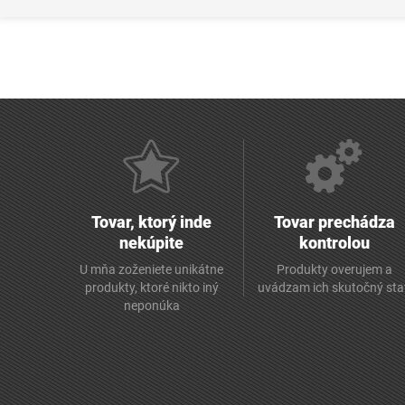
Tovar, ktorý inde
Tovar prechádza
nekúpite
kontrolou
U mňa zoženiete unikátne
Produkty overujem a
produkty, ktoré nikto iný
uvádzam ich skutočný sta
neponúka