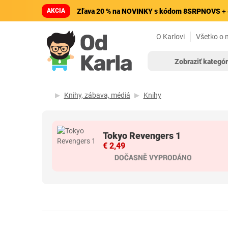
AKCIA
Zľava 20 % na NOVINKY s kódom 8SRPNOVS
+ 
O Karlovi
Všetko o 
Zobraziť kategór
Knihy, zábava, médiá
Knihy
Tokyo Revengers 1
€ 2,49