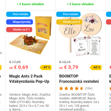
> 5 kusov skladem
> 5 kusov skladem
First minute
First minute
Megavýpredaj
Všetko za € 4
Všetko za € 1
€ 17,99
€ 10,19
€ 0,69
€ 3,79
%
-97 %
-63 %
od
od
o
Magic Ants 2 Pack
BOOMTOP
Vďakyvzdania Pop-Up
Francouzská svatební
k
priania -…
hra Dřevěná cedulka a
(10×)
kvízové…
x
Výrobce: Magic Ants. Značka:
Značka: BOOMTOP. Číslo
V
Magic Ants. Číslo modelu:
modelu: A88C8D2E. Barva:
Z
:
YMX-LTF314EU. Rozměry
Květiny. Rozměry balení: 24 x
m
balení: 20,9 x 16 x 0,7 cm; 50
20 x 1 cm; 128 gramů
p
g. Barva:…
Hmotnost položky:…