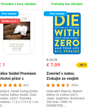
Posledné 2 kusy skladem
Posledný kus skladem
First minute
First minute
Všetko za € 1
€ 12,79
€ 1
€ 7,09
-45 %
Edice Seidel Premium
Zomrieť s nulou:
řestní přání s
Získajte zo svojich
obálkou. Přání ke
peňazí a života…
(6×)
(95×)
křtu…
ýrobce: Seidel Verlag GmbH.
Vydavatel: Mariner; Reprint
načka: Edition Seidel. Číslo
Edition (4. května 2021).
odelu: 22021. Rozměry
Jazyk: angličtina. Brožovaná:
roduktu: 11,5 x 17,5 x 0,1 cm;
240 stran. ISBN-10:
30…
0358567092.…