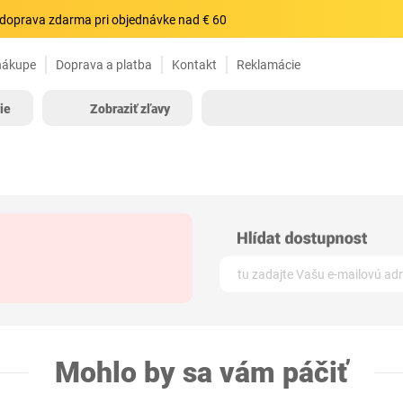
doprava zdarma pri objednávke nad € 60
nákupe
Doprava a platba
Kontakt
Reklamácie
ie
Zobraziť zľavy
Mohlo by sa vám páčiť