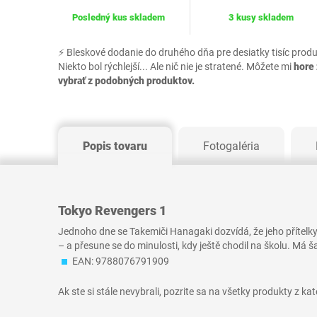
Posledný kus skladem
3 kusy skladem
⚡ Bleskové dodanie do druhého dňa pre desiatky tisíc prod
Niekto bol rýchlejší... Ale nič nie je stratené. Môžete mi
hore 
vybrať z podobných produktov.
Popis tovaru
Fotogaléria
Tokyo Revengers 1
Jednoho dne se Takemiči Hanagaki dozvídá, že jeho přítelkyně
– a přesune se do minulosti, kdy ještě chodil na školu. Má
EAN: 9788076791909
Ak ste si stále nevybrali, pozrite sa na všetky produkty z ka