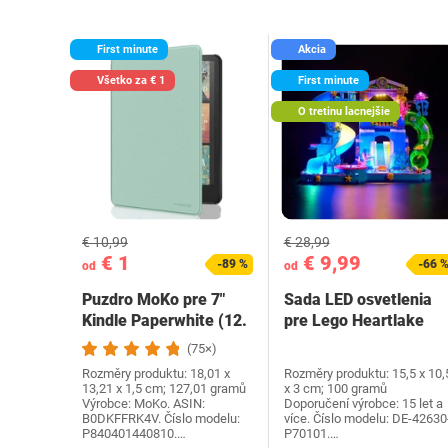
First minute
Akcia
Všetko za € 1
First minute
O tretinu lacnejšie
€ 10,99
€ 28,99
€ 1
€ 9,99
-89 %
-66 
od
od
Puzdro MoKo pre 7"
Sada LED osvetlenia
Kindle Paperwhite (12.
pre Lego Heartlake
generácia-2024) a…
City Water Park…
(75×)
Rozměry produktu: 18,01 x
Rozměry produktu: 15,5 x 10,
13,21 x 1,5 cm; 127,01 gramů
x 3 cm; 100 gramů
Výrobce: MoKo. ASIN:
Doporučení výrobce: 15 let a
B0DKFFRK4V. Číslo modelu:
více. Číslo modelu: DE-42630
P840401440810.…
P70101.…