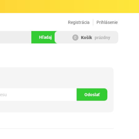
Registrácia
Prihlásenie
Hľadaj
Košík
prázdny
0
520843
Odoslať