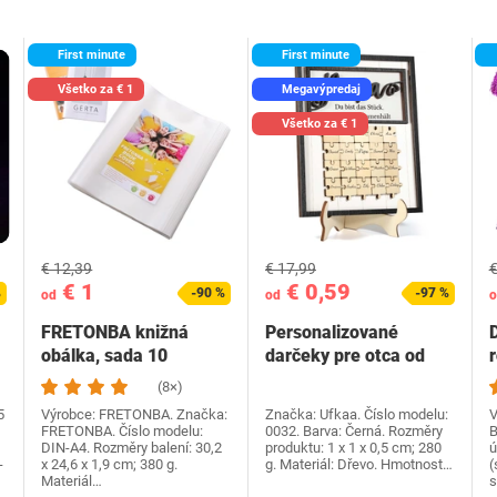
First minute
First minute
Všetko za € 1
Megavýpredaj
Všetko za € 1
€ 12,39
€ 17,99
€
€ 1
€ 0,59
%
-90 %
-97 %
od
od
o
FRETONBA knižná
Personalizované
obálka, sada 10
darčeky pre otca od
knižných dosiek,
dcéry syna, Ufkaa…
(8×)
priehľadné…
5
Výrobce: FRETONBA. Značka:
Značka: Ufkaa. Číslo modelu:
V
FRETONBA. Číslo modelu:
0032. Barva: Černá. Rozměry
B
DIN-A4. Rozměry balení: 30,2
produktu: 1 x 1 x 0,5 cm; 280
ú
-
x 24,6 x 1,9 cm; 380 g.
g. Materiál: Dřevo. Hmotnost…
(
Materiál…
s