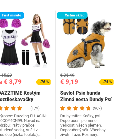
First minute
Čistím sklad
 15,29
€ 35,49
€ 3,79
€ 9,19
-76 %
-74 %
d
DAZZTIME Kostým
Savlot Psie bunda
roztlieskavačky
Zimná vesta Bundy Psí
dámske, kostým…
kabát Psí sveter…
(17×)
(96×)
ýrobce: Dazzling-EU. ASIN:
Druhy zvířat: Kočky, psi.
0CQY4CN99. Návod na
Doporučení plemene:
držbu: Prát v pračce
Velikosti všech plemen.
studená voda), sušit v
Doporučený věk: Všechny
ušičce (nízká teplota),…
životní fáze. Rozměry…