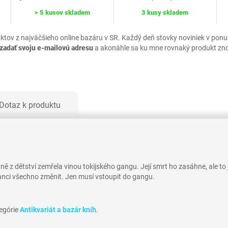
> 5 kusov skladem
3 kusy skladem
uktov z najväčšieho online bazáru v SR. Každý deň stovky noviniek v pon
zadať svoju e-mailovú adresu
a akonáhle sa ku mne rovnaký produkt zn
Dotaz k produktu
 z dětství zemřela vinou tokijského gangu. Její smrt ho zasáhne, ale to j
 šanci všechno změnit. Jen musí vstoupit do gangu.
tegórie
Antikvariát a bazár kníh
.