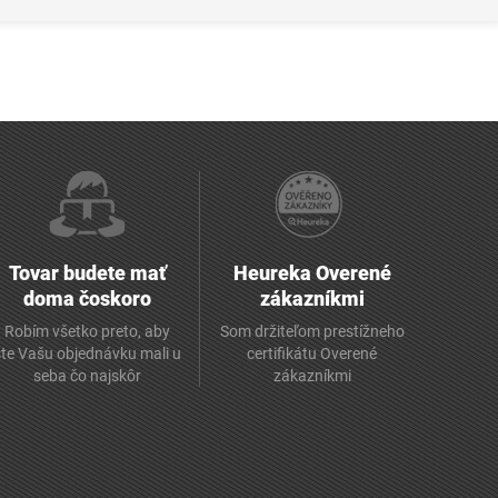
Tovar budete mať
Heureka Overené
doma čoskoro
zákazníkmi
Robím všetko preto, aby
Som držiteľom prestížneho
ste Vašu objednávku mali u
certifikátu Overené
seba čo najskôr
zákazníkmi