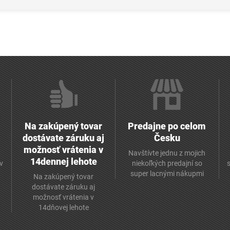
Na zakúpený tovar
Predajne po celom
dostávate záruku aj
Česku
možnosť vrátenia v
Navštívte jednu z mojich
14dennej lehote
v
niekoľkých predajní so
super lacnými nákupmi
Na zakúpený tovar
dostávate záruku aj
možnosť vrátenia v
14dňovej lehote