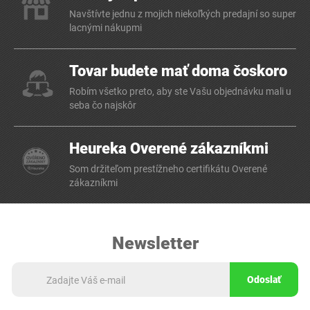
Navštívte jednu z mojich niekoľkých predajní so super
lacnými nákupmi
Tovar budete mať doma čoskoro
Robím všetko preto, aby ste Vašu objednávku mali u
seba čo najskôr
Heureka Overené zákazníkmi
Som držiteľom prestížneho certifikátu Overené
zákazníkmi
Newsletter
Odoslať