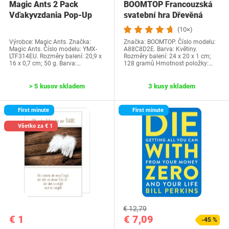
Magic Ants 2 Pack
BOOMTOP Francouzská
Vďakyvzdania Pop-Up
svatební hra Dřevěná
priania -…
cedulka a kvízové…
(10×)
Výrobce: Magic Ants. Značka:
Značka: BOOMTOP. Číslo modelu:
Magic Ants. Číslo modelu: YMX-
A88C8D2E. Barva: Květiny.
LTF314EU. Rozměry balení: 20,9 x
Rozměry balení: 24 x 20 x 1 cm;
16 x 0,7 cm; 50 g. Barva:…
128 gramů Hmotnost položky:…
> 5 kusov skladem
3 kusy skladem
First minute
First minute
Všetko za € 1
€ 12,79
€ 1
€ 7,09
-45 %