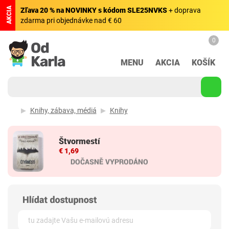
AKCIA
Zľava 20 % na NOVINKY s kódom SLE25NVKS
+ doprava
zdarma pri objednávke nad € 60
0
MENU
AKCIA
KOŠÍK
Knihy, zábava, médiá
Knihy
Štvormestí
€ 1,69