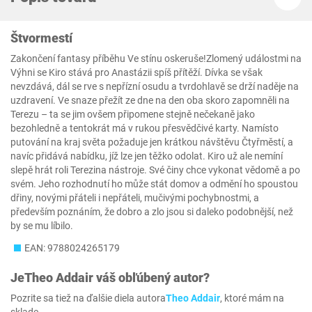
Štvormestí
Zakončení fantasy příběhu Ve stínu oskeruše!Zlomený událostmi na
Výhni se Kiro stává pro Anastázii spíš přítěží. Dívka se však
nevzdává, dál se rve s nepřízní osudu a tvrdohlavě se drží naděje na
uzdravení. Ve snaze přežít ze dne na den oba skoro zapomněli na
Terezu – ta se jim ovšem připomene stejně nečekaně jako
bezohledně a tentokrát má v rukou přesvědčivé karty. Namísto
putování na kraj světa požaduje jen krátkou návštěvu Čtyřměstí, a
navíc přidává nabídku, jíž lze jen těžko odolat. Kiro už ale nemíní
slepě hrát roli Terezina nástroje. Své činy chce vykonat vědomě a po
svém. Jeho rozhodnutí ho může stát domov a odmění ho spoustou
dřiny, novými přáteli i nepřáteli, mučivými pochybnostmi, a
především poznáním, že dobro a zlo jsou si daleko podobnější, než
by se mu líbilo.
EAN: 9788024265179
Je
Theo Addair
váš obľúbený autor?
Pozrite sa tiež na ďalšie diela autora
Theo Addair
, ktoré mám na