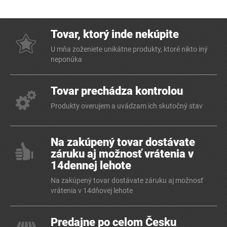
Tovar, ktorý inde nekúpite
U mňa zoženiete unikátne produkty, ktoré nikto iný
neponúka
Tovar prechádza kontrolou
Produkty overujem a uvádzam ich skutočný stav
Na zakúpený tovar dostávate
záruku aj možnosť vrátenia v
14dennej lehote
Na zakúpený tovar dostávate záruku aj možnosť
vrátenia v 14dňovej lehote
Predajne po celom Česku