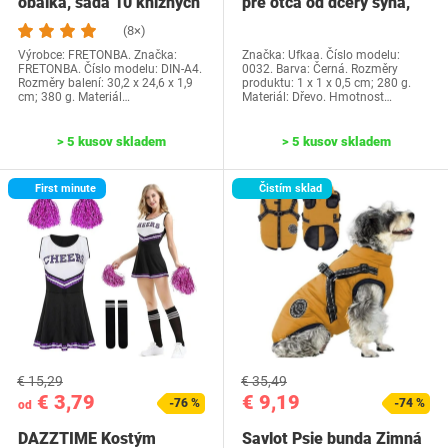
obálka, sada 10 knižných
pre otca od dcéry syna,
dosiek, priehľadné…
Ufkaa…
(8×)
Výrobce: FRETONBA. Značka:
Značka: Ufkaa. Číslo modelu:
FRETONBA. Číslo modelu: DIN-A4.
0032. Barva: Černá. Rozměry
Rozměry balení: 30,2 x 24,6 x 1,9
produktu: 1 x 1 x 0,5 cm; 280 g.
cm; 380 g. Materiál…
Materiál: Dřevo. Hmotnost…
> 5 kusov skladem
> 5 kusov skladem
First minute
Čistím sklad
€ 15,29
€ 35,49
€ 3,79
€ 9,19
-76 %
-74 %
od
DAZZTIME Kostým
Savlot Psie bunda Zimná