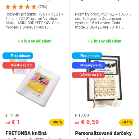
generácia-2024) a…
Water Park…
(75×)
Rozměry produktu: 18,01 x 13,21 x
Rozměry produktu: 15,5 x 10,5 x 3
1,5 cm; 127,01 gramů Výrobce:
cm; 100 gramů Doporučení
MoKo. ASIN: B0DKFFRK4V. Číslo
výrobce: 15 let a více. Číslo
modelu: P840401440810.…
modelu: DE-42630-P70101.…
> 5 kusov skladem
> 5 kusov skladem
First minute
First minute
Všetko za € 1
Megavýpredaj
Všetko za € 1
€ 12,39
€ 17,99
€ 1
€ 0,59
-90 %
-97 %
od
od
FRETONBA knižná
Personalizované darčeky