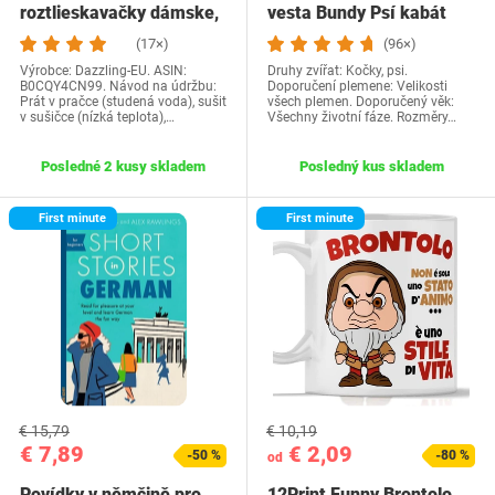
roztlieskavačky dámske,
vesta Bundy Psí kabát
kostým…
Psí sveter…
(17×)
(96×)
Výrobce: Dazzling-EU. ASIN:
Druhy zvířat: Kočky, psi.
B0CQY4CN99. Návod na údržbu:
Doporučení plemene: Velikosti
Prát v pračce (studená voda), sušit
všech plemen. Doporučený věk:
v sušičce (nízká teplota),…
Všechny životní fáze. Rozměry…
Posledné 2 kusy skladem
Posledný kus skladem
First minute
First minute
€ 15,79
€ 10,19
€ 7,89
€ 2,09
-50 %
-80 %
od
Povídky v němčině pro
12Print Funny Brontolo