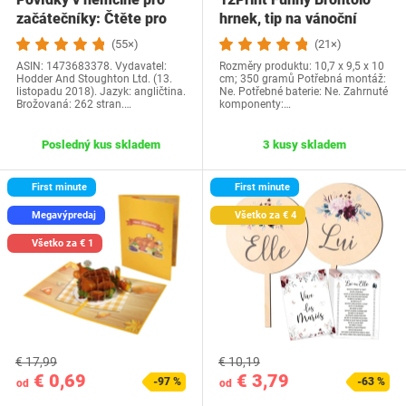
začátečníky: Čtěte pro
hrnek, tip na vánoční
radost na své…
dárek a…
(55×)
(21×)
ASIN: 1473683378. Vydavatel:
Rozměry produktu: 10,7 x 9,5 x 10
Hodder And Stoughton Ltd. (13.
cm; 350 gramů Potřebná montáž:
listopadu 2018). Jazyk: angličtina.
Ne. Potřebné baterie: Ne. Zahrnuté
Brožovaná: 262 stran.…
komponenty:…
Posledný kus skladem
3 kusy skladem
First minute
First minute
Megavýpredaj
Všetko za € 4
Všetko za € 1
€ 17,99
€ 10,19
€ 0,69
€ 3,79
-97 %
-63 %
od
od