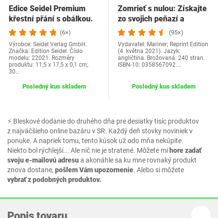
Edice Seidel Premium
Zomrieť s nulou: Získajte
křestní přání s obálkou.
zo svojich peňazí a
Přání ke křtu…
života…
(6×)
(95×)
Výrobce: Seidel Verlag GmbH.
Vydavatel: Mariner; Reprint Edition
Značka: Edition Seidel. Číslo
(4. května 2021). Jazyk:
modelu: 22021. Rozměry
angličtina. Brožovaná: 240 stran.
produktu: 11,5 x 17,5 x 0,1 cm;
ISBN-10: 0358567092.…
30…
Posledný kus skladem
Posledný kus skladem
⚡ Bleskové dodanie do druhého dňa pre desiatky tisíc produktov
z najväčšieho online bazáru v SR. Každý deň stovky noviniek v
ponuke. A napriek tomu, tento kúsok už odo mňa nekúpite.
Niekto bol rýchlejší... Ale nič nie je stratené. Môžete mi
hore zadať
svoju e-mailovú adresu
a akonáhle sa ku mne rovnaký produkt
znova dostane,
pošlem Vám upozornenie
. Alebo si môžete
vybrať z podobných produktov.
Popis tovaru