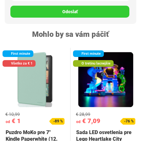
Odoslať
Mohlo by sa vám páčiť
First minute
First minute
Všetko za € 1
O tretinu lacnejšie
€ 10,99
€ 28,99
€ 1
€ 7,09
-89 %
-76 %
od
od
Puzdro MoKo pre 7"
Sada LED osvetlenia pre
Kindle Paperwhite (12.
Lego Heartlake City