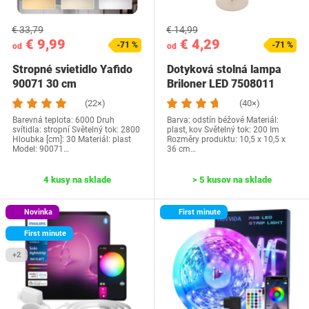
€ 33,79
€ 14,99
€ 9,99
€ 4,29
-71 %
-71 %
od
od
Stropné svietidlo Yafido
Dotyková stolná lampa
90071 30 cm
Briloner LED 7508011
(22×)
(40×)
Barevná teplota: 6000 Druh
Barva: odstín béžové Materiál:
svítidla: stropní Světelný tok: 2800
plast, kov Světelný tok: 200 Im
Hloubka [cm]: 30 Materiál: plast
Rozměry produktu: ‎10,5 x 10,5 x
Model: 90071…
36 cm…
4 kusy na sklade
> 5 kusov na sklade
Novinka
First minute
First minute
+2