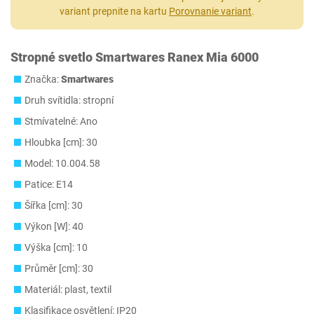
variant prepnite na kartu
Porovnanie variant
.
Stropné svetlo Smartwares Ranex Mia 6000
Značka:
Smartwares
Druh svítidla: stropní
Stmívatelné: Ano
Hloubka [cm]: 30
Model: 10.004.58
Patice: E14
Šířka [cm]: 30
Výkon [W]: 40
Výška [cm]: 10
Průměr [cm]: 30
Materiál: plast, textil
Klasifikace osvětlení: IP20