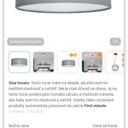
Ilustračné fotografie
1/5
Stav tovaru:
Tento tovar mám na sklade, ale ešte som ho
nestihol otestovať a nafotiť. Nie je však dôvod na obavy. Aj na
tento tovar poskytujem rovnakú záruku a možnosť vrátenia,
ako keby som ho otestoval a nafotil. Všetky takto označené
produkty automaticky presúvam do sekcie
First minute
.
(varianta 7142249)
Bežná cena
Cena od Karla