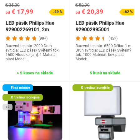
€ 35,39
€ 52,99
€ 17,99
€ 20,39
-49 %
-62 %
od
od
LED pásik Philips Hue
LED pásik Philips Hue
929002269101, 2m
929002995001
(99+)
(45×)
Barevná teplota: 2000 Druh
Barevná teplota: 6500 Délka: 1 m
svítidla: LED pásek Světelný tok:
Druh svítidla: LED pásek Světelný
‎1600 Hloubka [cm]: 1 Materiál:
tok: 1000 Materiál: kov, plast
plast Model:…
Model:…
> 5 kusov na sklade
5 kusů na sklade
First minute
O tretinu lacnejšie
O tretinu lacnejšie
+2