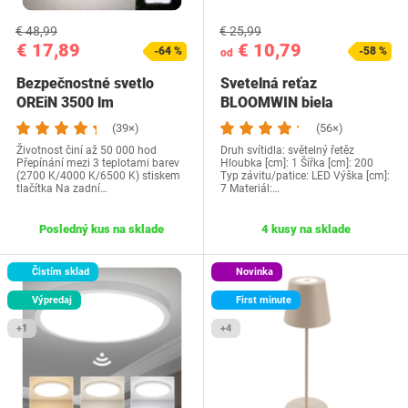
€ 48,99
€ 25,99
€ 17,89
€ 10,79
-64 %
-58 %
od
Bezpečnostné svetlo
Svetelná reťaz
OREiN 3500 lm
BLOOMWIN biela
(39×)
(56×)
Životnost činí až 50 000 hod
Druh svítidla: světelný řetěz
Přepínání mezi 3 teplotami barev
Hloubka [cm]: 1 Šířka [cm]: 200
(2700 K/4000 K/6500 K) stiskem
Typ závitu/patice: LED Výška [cm]:
tlačítka Na zadní…
7 Materiál:…
Posledný kus na sklade
4 kusy na sklade
Čistím sklad
Novinka
Výpredaj
First minute
+1
+4