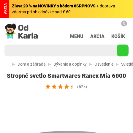
AKCIA
Zľava 20 % na NOVINKY s kódom 8SRPNOVS
+ doprava
zdarma pri objednávke nad € 60
0
MENU
AKCIA
KOŠÍK
Dom a záhrada
Bývanie a doplnky
Osvetlenie
Svietid
Stropné svetlo Smartwares Ranex Mia 6000
(62×)