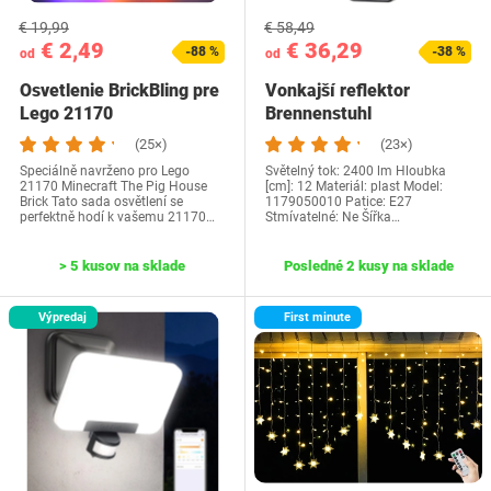
€ 19,99
€ 58,49
€ 2,49
€ 36,29
-88 %
-38 %
od
od
Osvetlenie BrickBling pre
Vonkajší reflektor
Lego 21170
Brennenstuhl
‎1179050010
(25×)
(23×)
Speciálně navrženo pro Lego
Světelný tok: 2400 lm Hloubka
21170 Minecraft The Pig House
[cm]: 12 Materiál: plast Model:
Brick Tato sada osvětlení se
1179050010 Patice: E27
perfektně hodí k vašemu 21170…
Stmívatelné: Ne Šířka…
> 5 kusov na sklade
Posledné 2 kusy na sklade
Výpredaj
First minute