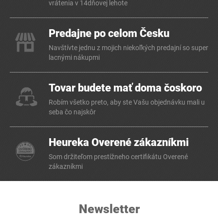
vrátenia v 14dňovej lehote
Predajne po celom Česku
Navštívte jednu z mojich niekoľkých predajní so super
lacnými nákupmi
Tovar budete mať doma čoskoro
Robím všetko preto, aby ste Vašu objednávku mali u
seba čo najskôr
Heureka Overené zákazníkmi
Som držiteľom prestížneho certifikátu Overené
zákazníkmi
Newsletter