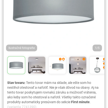
Ilustračné fotografie
1/5
Stav tovaru:
Tento tovar mám na sklade, ale ešte som ho
nestihol otestovať a nafotiť. Nie je však dôvod na obavy. Aj na
tento tovar poskytujem rovnakú záruku a možnosť vrátenia,
ako keby som ho otestoval a nafotil. Všetky takto označené
produkty automaticky presúvam do sekcie
First minute
.
(varianta 7741390)