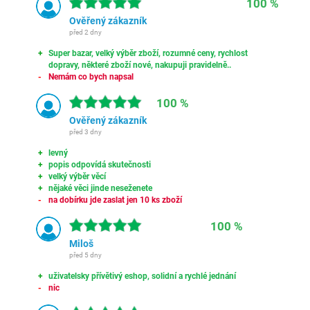
100 %
Ověřený zákazník
před 2 dny
Super bazar, velký výběr zboží, rozumné ceny, rychlost
dopravy, některé zboží nové, nakupuji pravidelně..
Nemám co bych napsal
100 %
Ověřený zákazník
před 3 dny
levný
popis odpovídá skutečnosti
velký výběr věcí
nějaké věci jinde neseženete
na dobírku jde zaslat jen 10 ks zboží
100 %
Miloš
před 5 dny
uživatelsky přívětivý eshop, solidní a rychlé jednání
nic