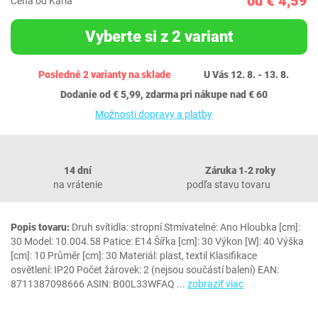
od € 4,59
Cena od Karla
Vyberte si z 2 variant
Posledné 2 varianty na sklade
U Vás 12. 8. - 13. 8.
Dodanie od € 5,99, zdarma pri nákupe nad € 60
Možnosti dopravy a platby
14 dní
Záruka 1‐2 roky
na vrátenie
podľa stavu tovaru
Popis tovaru:
Druh svítidla: stropní Stmívatelné: Ano Hloubka [cm]:
30 Model: 10.004.58 Patice: E14 Šířka [cm]: 30 Výkon [W]: 40 Výška
[cm]: 10 Průměr [cm]: 30 Materiál: plast, textil Klasifikace
osvětlení: IP20 Počet žárovek: 2 (nejsou součástí balení) EAN:
8711387098666 ASIN: B00L33WFAQ
...
zobraziť viac