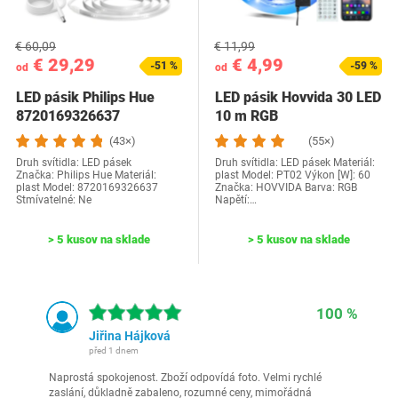
€ 60,09
€ 11,99
€ 29,29
€ 4,99
-51 %
-59 %
od
od
LED pásik Philips Hue
LED pásik Hovvida 30 LED
8720169326637
10 m RGB
(43×)
(55×)
Druh svítidla: LED pásek
Druh svítidla: LED pásek Materiál:
Značka: Philips Hue Materiál:
plast Model: ‎PT02 Výkon [W]: 60
plast Model: 8720169326637
Značka: ‎HOVVIDA Barva: ‎RGB
Stmívatelné: Ne
Napětí:…
> 5 kusov na sklade
> 5 kusov na sklade
100 %
Jiřina Hájková
před 1 dnem
Naprostá spokojenost. Zboží odpovídá foto. Velmi rychlé
zaslání, důkladně zabaleno, rozumné ceny, mimořádná