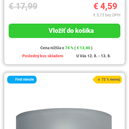
€ 17,99
€ 4,59
€ 3,73 bez DPH
Vložiť do košíka
Cena nižšia o
74 %
(
€ 13,40
)
Posledný kus skladem
U Vás 12. 8. - 13. 8.
First minute
o 72 % menej