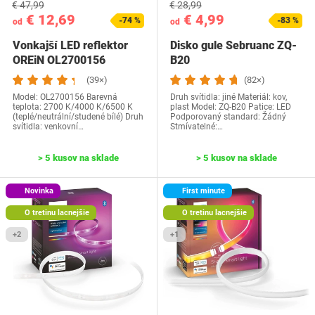
€ 47,99
€ 28,99
€ 12,69
€ 4,99
-74 %
-83 %
od
od
Vonkajší LED reflektor
Disko gule Sebruanc ZQ-
OREiN OL2700156
B20
(39×)
(82×)
Model: OL2700156 Barevná
Druh svítidla: jiné Materiál: kov,
teplota: 2700 K/4000 K/6500 K
plast Model: ZQ-B20 Patice: LED
(teplé/neutrální/studené bílé) Druh
Podporovaný standard: Žádný
svítidla: venkovní…
Stmívatelné:…
> 5 kusov na sklade
> 5 kusov na sklade
Novinka
First minute
O tretinu lacnejšie
O tretinu lacnejšie
+2
+1