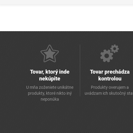
Tovar, ktorý inde
Tovar prechádza
nekúpite
kontrolou
U mňa zoženiete unikátne
Produkty overujem a
produkty, ktoré nikto iný
uvádzam ich skutočný sta
neponúka