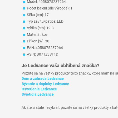
Model: 4058075237964
Počet balení (dle výrobce): 1
Šířka [cm]: 17
Typ závitu/patice: LED
Výška [cm]: 19.3
Materiál: kov
Příkon [W]: 30
EAN: 4058075237964
ASIN: B07TZ3ST1D
Je
Ledvance
vaša obľúbená značka?
Pozrite sa na všetky produkty tejto značky, ktoré mám na 
Dom a záhrada Ledvance
Bývanie a doplnky Ledvance
Osvetlenie Ledvance
Svietidlá Ledvance
Ak ste si stále nevybrali, pozrite sa na všetky produkty z ka