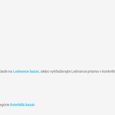
sklade na
Ledvance bazar
, alebo vyhľadávajte Ledvance priamo v konkrét
tegórie
Svietidlá bazár
.