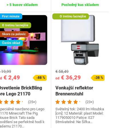
> 5 kusov skladem
Posledný kus skladem
First minute
O tretinu lacnejšie
O tretinu lacnejšie
Skoro za polovic
Čistím sklad
 19,99
€ 58,49
€ 2,49
€ 36,29
-88 %
-38 %
d
od
svetlenie BrickBling
Vonkajší reflektor
pre Lego 21170
Brennenstuhl
‎1179050010
(25×)
(23×)
peciálně navrženo pro Lego
Světelný tok: 2400 lm Hloubka
1170 Minecraft The Pig
[cm]: 12 Materiál: plast Model:
ouse Brick Tato sada
1179050010 Patice: E27
světlení se perfektně hodí k
Stmívatelné: Ne Šířka…
ašemu 21170…