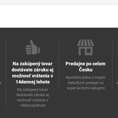
Na zakúpený tovar
Predajne po celom
dostávate záruku aj
Česku
možnosť vrátenia v
Navštívte jednu z mojich
14dennej lehote
v
niekoľkých predajní so
super lacnými nákupmi
Na zakúpený tovar
dostávate záruku aj
možnosť vrátenia v
14dňovej lehote