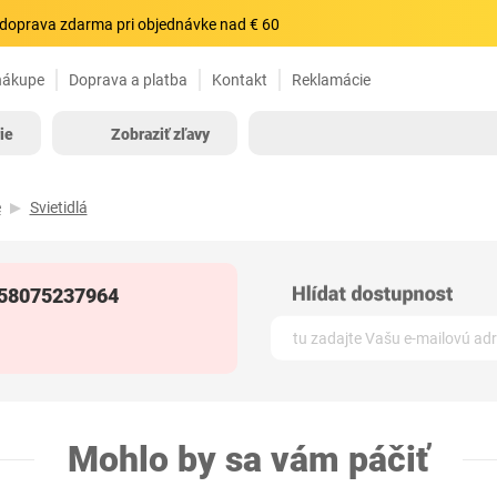
doprava zdarma pri objednávke nad € 60
nákupe
Doprava a platba
Kontakt
Reklamácie
ie
Zobraziť zľavy
e
Svietidlá
058075237964
Mohlo by sa vám páčiť