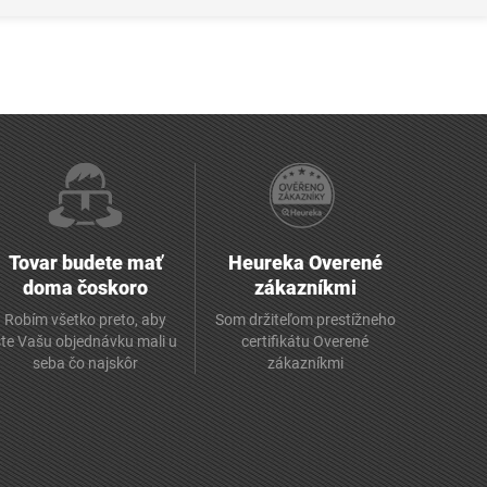
Tovar budete mať
Heureka Overené
doma čoskoro
zákazníkmi
Robím všetko preto, aby
Som držiteľom prestížneho
ste Vašu objednávku mali u
certifikátu Overené
seba čo najskôr
zákazníkmi