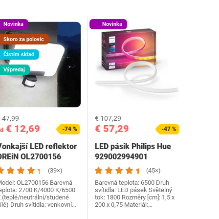
Novinka
Novinka
Skoro za polovic
Čistím sklad
Výpredaj
 47,99
€ 107,29
€ 12,69
€ 57,29
-74 %
-47 %
d
Vonkajší LED reflektor
LED pásik Philips Hue
OREiN OL2700156
929002994901
(39×)
(45×)
odel: OL2700156 Barevná
Barevná teplota: 6500 Druh
eplota: 2700 K/4000 K/6500
svítidla: LED pásek Světelný
 (teplé/neutrální/studené
tok: 1800 Rozměry [cm]: 1,5 x
ílé) Druh svítidla: venkovní…
200 x 0,75 Materiál:…