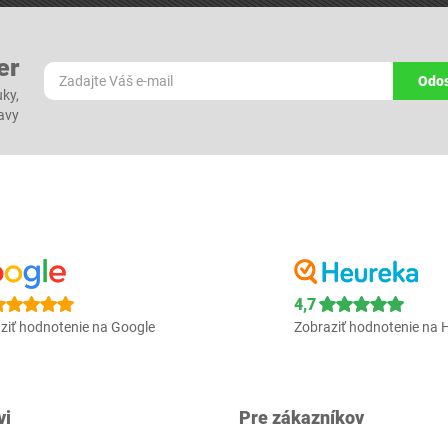
er
Odos
ky,
ľavy
4,7
ziť hodnotenie na Google
Zobraziť hodnotenie na 
vi
Pre zákazníkov