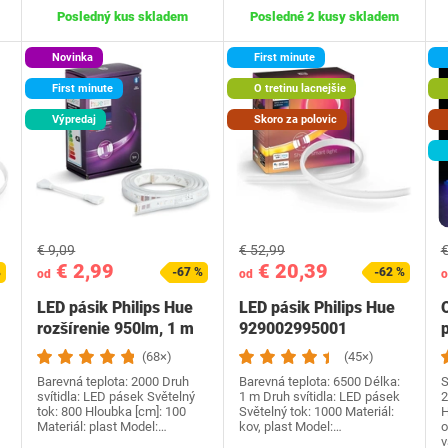
Posledný kus skladem
Posledné 2 kusy skladem
Novinka
First minute
First minute
O tretinu lacnejšie
Výpredaj
Skoro za polovic
€ 9,09
€ 52,99
€
€ 2,99
€ 20,39
%
-67 %
-62 %
od
od
o
LED pásik Philips Hue
LED pásik Philips Hue
O
rozšírenie 950lm, 1 m
929002995001
(68×)
(45×)
Barevná teplota: 2000 Druh
Barevná teplota: 6500 Délka:
S
svítidla: LED pásek Světelný
1 m Druh svítidla: LED pásek
2
tok: 800 Hloubka [cm]: 100
Světelný tok: 1000 Materiál:
H
Materiál: plast Model:…
kov, plast Model:…
o
v