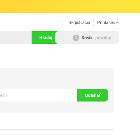
Registrácia
Prihlásenie
Hľadaj
Košík
prázdny
0
318374
Odoslať