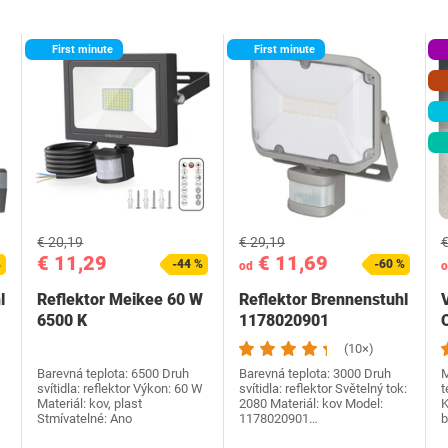
First minute
First minute
€ 20,19
€ 29,19
€
€ 11,29
€ 11,69
%
-44 %
-60 %
od
o
l
Reflektor Meikee 60 W
Reflektor Brennenstuhl
6500 K
‎1178020901
(10×)
Barevná teplota: 6500 Druh
Barevná teplota: 3000 Druh
M
svítidla: reflektor Výkon: 60 W
svítidla: reflektor Světelný tok:
t
Materiál: kov, plast
2080 Materiál: kov Model:
K
Stmívatelné: Ano
‎1178020901…
b