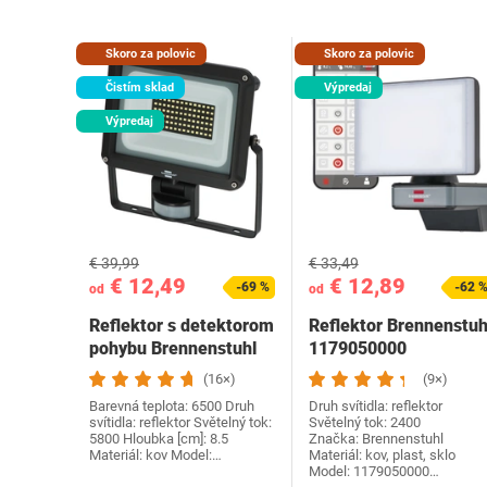
Skoro za polovic
Skoro za polovic
Čistím sklad
Výpredaj
Výpredaj
€ 39,99
€ 33,49
€ 12,49
€ 12,89
-69 %
-62 
od
od
Reflektor s detektorom
Reflektor Brennenstuh
pohybu Brennenstuhl
1179050000
(16×)
(9×)
Barevná teplota: 6500 Druh
Druh svítidla: reflektor
svítidla: reflektor Světelný tok:
Světelný tok: 2400
5800 Hloubka [cm]: 8.5
Značka: Brennenstuhl
Materiál: kov Model:…
Materiál: kov, plast, sklo
Model: 1179050000…