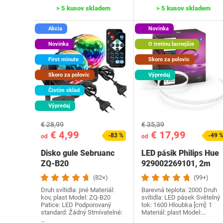
> 5 kusov skladem
> 5 kusov skladem
Akcia
Novinka
Novinka
O tretinu lacnejšie
First minute
Skoro za polovic
Skoro za polovic
Výpredaj
Čistím sklad
Výpredaj
€ 28,99
€ 35,39
€ 4,99
€ 17,99
-83 %
-49 
od
od
Disko gule Sebruanc
LED pásik Philips Hue
ZQ-B20
929002269101, 2m
(82×)
(99+)
Druh svítidla: jiné Materiál:
Barevná teplota: 2000 Druh
kov, plast Model: ZQ-B20
svítidla: LED pásek Světelný
Patice: LED Podporovaný
tok: ‎1600 Hloubka [cm]: 1
standard: Žádný Stmívatelné:
Materiál: plast Model:…
…