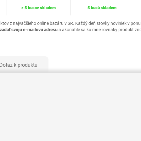
> 5 kusov skladem
5 kusů skladem
uktov z najväčšieho online bazáru v SR. Každý deň stovky noviniek v pon
zadať svoju e-mailovú adresu
a akonáhle sa ku mne rovnaký produkt zn
Dotaz k produktu