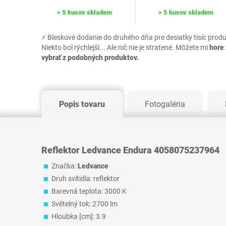
> 5 kusov skladem
> 5 kusov skladem
⚡ Bleskové dodanie do druhého dňa pre desiatky tisíc prod
Niekto bol rýchlejší... Ale nič nie je stratené. Môžete mi
hore 
vybrať z podobných produktov.
Popis tovaru
Fotogaléria
Reflektor Ledvance Endura 4058075237964
Značka:
Ledvance
Druh svítidla: reflektor
Barevná teplota: 3000 K
Světelný tok: 2700 lm
Hloubka [cm]: 3.9