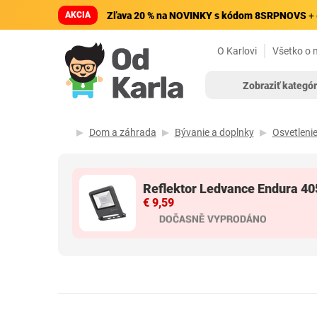
AKCIA
Zľava 20 % na NOVINKY s kódom 8SRPNOVS
+ 
O Karlovi
Všetko o 
Zobraziť kategór
Dom a záhrada
Bývanie a doplnky
Osvetleni
Reflektor Ledvance Endura 4
€ 9,59