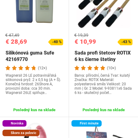
€ 47,49
€ 19,39
€ 28,69
€ 10,99
-40 %
-43 %
Silikónová guma Sufe
Sada profi štetcov ROTIX
42169770
6 ks čierne štetiny
(12×)
(10×)
Wagnersil 26 LE potravinářská
Barva: přírodní, černá Tvar: kulatý
silikonová pryž. 2 x 0,5 kg (A + Š).
Značka: ROTIX Materiál:
Konečná tvrdost: 26Shore A,
polyesterová směs Velikost: 20
provozní doba: cca 30 min.
mm | Gr. 2 Model: 9-93811x6 Sada
Wagnersil 26LE splňuje…
6 ks - skutečný počet…
Posledný kus na sklade
Posledný kus na sklade
Novinka
First minute
Skoro za polovic