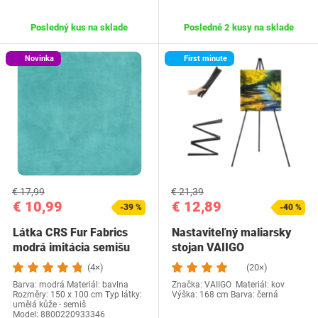
Posledný kus na sklade
Posledné 2 kusy na sklade
Novinka
First minute
€ 17,99
€ 21,39
€ 10,99
€ 12,89
-39 %
-40 %
Látka CRS Fur Fabrics
Nastaviteľný maliarsky
modrá imitácia semišu
stojan VAIIGO
(4×)
(20×)
Barva: modrá Materiál: bavlna
Značka: VAIIGO Materiál: kov
Rozměry: 150 x 100 cm Typ látky:
Výška: 168 cm Barva: černá
umělá kůže - semiš
Model: 8800220933346