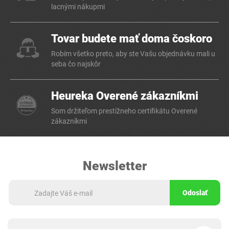
lacnými nákupmi
Tovar budete mať doma čoskoro
Robím všetko preto, aby ste Vašu objednávku mali u
seba čo najskôr
Heureka Overené zákazníkmi
Som držiteľom prestížneho certifikátu Overené
zákazníkmi
Newsletter
Odoslať