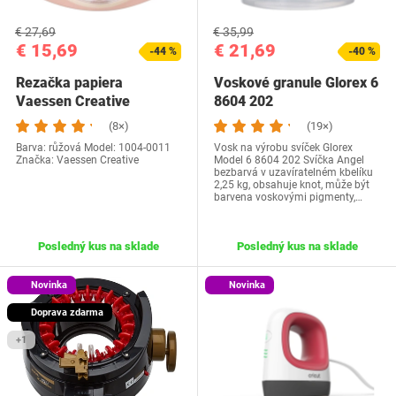
€ 27,69
€ 35,99
€ 15,69
€ 21,69
-44 %
-40 %
Rezačka papiera
Voskové granule Glorex 6
Vaessen Creative
8604 202
kruhová
(8×)
(19×)
Barva: růžová Model: 1004-0011
Vosk na výrobu svíček Glorex
Značka: Vaessen Creative
Model 6 8604 202 Svíčka Angel
bezbarvá v uzavíratelném kbelíku
2,25 kg, obsahuje knot, může být
barvena voskovými pigmenty,…
Posledný kus na sklade
Posledný kus na sklade
Novinka
Novinka
Doprava zdarma
+1