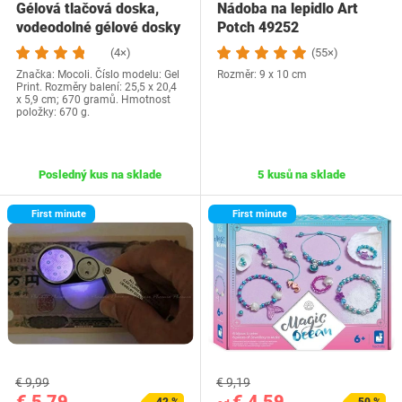
Gélová tlačová doska,
Nádoba na lepidlo Art
vodeodolné gélové dosky
Potch 49252
5x7 a 8x10…
(4×)
(55×)
Značka: Mocoli. Číslo modelu: Gel
Rozměr: 9 x 10 cm
Print. Rozměry balení: 25,5 x 20,4
x 5,9 cm; 670 gramů. Hmotnost
položky: 670 g.
Posledný kus na sklade
5 kusů na sklade
First minute
First minute
€ 9,99
€ 9,19
€ 5,79
€ 4,59