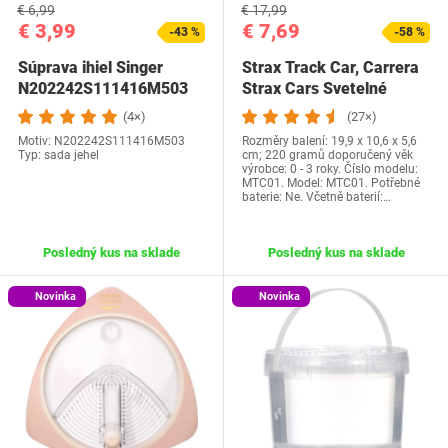
€ 6,99
€ 17,99
€ 3,99
€ 7,69
-43 %
-58 %
Súprava ihiel Singer
Strax Track Car, Carrera
N202242S111416M503
Strax Cars Svetelné
autíčka…
(4×)
(27×)
Motiv: N202242S111416M503
Rozměry balení: 19,9 x 10,6 x 5,6
Typ: sada jehel
cm; 220 gramů doporučený věk
výrobce: 0 - 3 roky. Číslo modelu:
MTC01. Model: MTC01. Potřebné
baterie: Ne. Včetně baterií:…
Posledný kus na sklade
Posledný kus na sklade
Novinka
Novinka