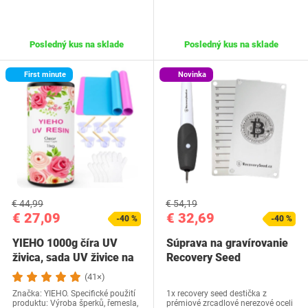
Posledný kus na sklade
Posledný kus na sklade
First minute
Novinka
€ 44,99
€ 54,19
€ 27,09
€ 32,69
-40 %
-40 %
YIEHO 1000g číra UV
Súprava na gravírovanie
živica, sada UV živice na
Recovery Seed
výrobu…
(41×)
Značka: YIEHO. Specifické použití
1x recovery seed destička z
produktu: Výroba šperků, řemesla,
prémiové zrcadlové nerezové oceli