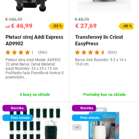
€ 100,79
€ 45,79
€ 46,99
€ 27,69
-53 %
-40 %
od
Pletací stroj Addi Express
Transferový lis Cricut
AD9902
EasyPress
(55×)
(52×)
Pletací stroj Addi Model: AD9902
Barva: bílá Rozměry: 9.2 x 16 x
22 jehel Barva: černá Materiál:
19.8 cm
plast Rozměry: 23 x 25 x 15 cm
Počítadlo řady Paměťová funkce S
praktickým…
4 kusy na sklade
Posledný kus na sklade
Novinka
Novinka
First minute
First minute
+3