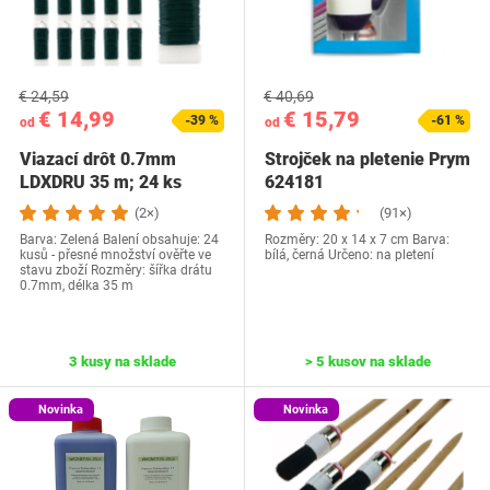
€ 24,59
€ 40,69
€ 14,99
€ 15,79
-39 %
-61 %
od
od
Viazací drôt 0.7mm
Strojček na pletenie Prym
LDXDRU 35 m; 24 ks
624181
(2×)
(91×)
Barva: Zelená Balení obsahuje: 24
Rozměry: 20 x 14 x 7 cm Barva:
kusů - přesné množství ověřte ve
bílá, černá Určeno: na pletení
stavu zboží Rozměry: šířka drátu
0.7mm, délka 35 m
3 kusy na sklade
> 5 kusov na sklade
Novinka
Novinka