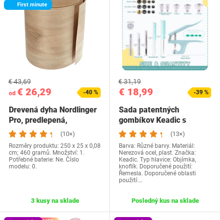
First minute
€ 43,69
€ 31,19
€ 26,29
€ 18,99
-40 %
-39 %
od
Drevená dyha Nordlinger
Sada patentných
Pro, predlepená,
gombíkov Keadic s
Nordlinger Pro,…
kliešťami, 31 farieb, 408…
(10×)
(13×)
Rozměry produktu: 250 x 25 x 0,08
Barva: Různé barvy. Materiál:
cm; 460 gramů. Množství: 1.
Nerezová ocel, plast. Značka:
Potřebné baterie: Ne. Číslo
Keadic. Typ hlavice: Objímka,
modelu: 0.
knoflík. Doporučené použití:
Řemesla. Doporučené oblasti
použití:…
3 kusy na sklade
Posledný kus na sklade