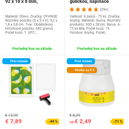
92 x 18 x 8 mm,
guličkou, napínače
remeselné drevo,…
plachty s…
(29×)
Materiál: Dřevo. Značka: DYHNQE.
Velikost: 6 palců - 75 ks. Značka:
Rozměry položky (D x Š x V): 9,2 x
Anjing. Materiál: Guma. Rozměry
1,8 x 0,8 cm. Tvar: Obdélníkový.
produktu: 30D x 2B cm. Barva: A -
Hmotnost položky: 682 gramů.
75 ks Bílá. Počet kusů: 75.
Počet kusů: 1. UPC:…
Výrobce: Anjing. Počet…
Posledný kus na sklade
Posledný kus na sklade
First minute
First minute
Všetko za € 3
€ 13,99
€ 8,39
€ 7,89
€ 2,49
-44 %
-71 %
od