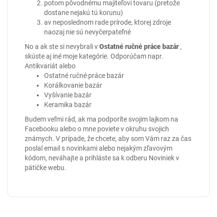
potom pôvodnému majiteľovi tovaru (pretože
dostane nejakú tú korunu)
av neposlednom rade prírode, ktorej zdroje
naozaj nie sú nevyčerpateľné
No a ak ste si nevybrali v
Ostatné ručné práce bazár
,
skúste aj iné moje kategórie. Odporúčam napr.
Antikvariát
alebo
Ostatné ručné práce bazár
Korálkovanie bazár
Vyšívanie bazár
Keramika bazár
Budem veľmi rád, ak ma podporíte svojim lajkom na
Facebooku
alebo o mne poviete v okruhu svojich
známych. V prípade, že chcete, aby som Vám raz za čas
poslal email s novinkami alebo nejakým zľavovým
kódom, neváhajte a prihláste sa k odberu Noviniek v
pätičke webu.