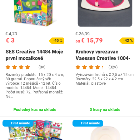
€ 4,79
€ 26,99
€ 3
€ 15,79
-40 %
-42 %
od
SES Creative 14484 Moje
Kruhový vyrezávač
první mozaikové
Vaessen Creative 1004-
samolepky, různé…
0001
(8×)
(32×)
Rozměry produktu: 15 x 20 x 4 cm;
Vyřezávání kruhů s Ø 2,5 až 15 cm
80 gramů. Doporučený věk
Rozměry: 22.5 x 22 x 4.2 cm
výrobce: 12 měsíců - 12 let. Číslo
Materiál: plastové
modelu: 14484. Model: 14484.
Počet kusů: 72. Potřebná montáž:
Ne…
Posledný kus na sklade
3 kusy na sklade
First minute
First minute