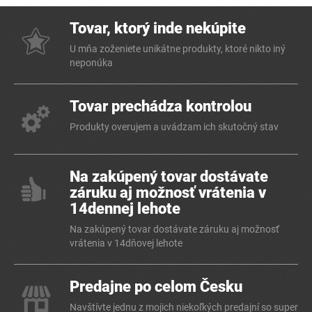
Tovar, ktorý inde nekúpite
U mňa zoženiete unikátne produkty, ktoré nikto iný
neponúka
Tovar prechádza kontrolou
Produkty overujem a uvádzam ich skutočný stav
Na zakúpený tovar dostávate
záruku aj možnosť vrátenia v
14dennej lehote
Na zakúpený tovar dostávate záruku aj možnosť
vrátenia v 14dňovej lehote
Predajne po celom Česku
Navštívte jednu z mojich niekoľkých predajní so super