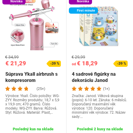
Novinka
Novinka
First minute
€ 34,99
€ 29,99
€ 21,29
€ 18,29
-39 %
-39 %
od
Súprava Ykall airbrush s
4 sadrové figúrky na
kompresorom
dekoráciu Janod
(25×)
(1×)
Výrobce: Ykall. Číslo položky: WG-
Značka: Janod. Věková skupina
ZYY. Rozměry produktu: 18,7 x 5,9
(popis): 6-10 let. Záruka: 6 měsíců.
x 19,9 cm; 470 gramů. Číslo
Doporučený maximální věk
modelu: WG-ZYY. Barva: Růžová.
výrobce: 120. Doporučený
Styl: Růžová. Materiál: Plast,…
minimální věk výrobce: 72. Název
sady:…
Posledný kus na sklade
Posledné 2 kusy na sklade