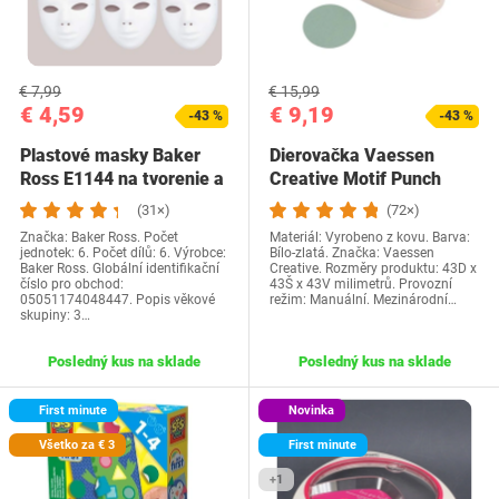
€ 7,99
€ 15,99
€ 4,59
€ 9,19
-43 %
-43 %
Plastové masky Baker
Dierovačka Vaessen
Ross E1144 na tvorenie a
Creative Motif Punch
maľovanie,…
Circle - Ø 4,3 cm -…
(31×)
(72×)
Značka: Baker Ross. Počet
Materiál: Vyrobeno z kovu. Barva:
jednotek: 6. Počet dílů: 6. Výrobce:
Bílo-zlatá. Značka: Vaessen
Baker Ross. Globální identifikační
Creative. Rozměry produktu: 43D x
číslo pro obchod:
43Š x 43V milimetrů. Provozní
05051174048447. Popis věkové
režim: Manuální. Mezinárodní…
skupiny: 3…
Posledný kus na sklade
Posledný kus na sklade
First minute
Novinka
Všetko za € 3
First minute
+1