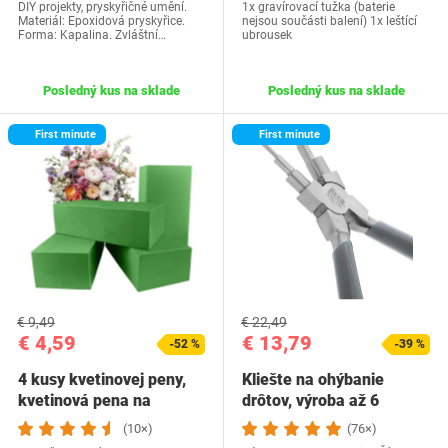
DIY projekty, pryskyřičné umění.
1x gravírovací tužka (baterie
Materiál: Epoxidová pryskyřice.
nejsou součásti balení) 1x leštící
Forma: Kapalina. Zvláštní…
ubrousek
Posledný kus na sklade
Posledný kus na sklade
First minute
First minute
€ 9,49
€ 22,49
€ 4,59
€ 13,79
-52 %
-39 %
4 kusy kvetinovej peny,
Kliešte na ohýbanie
kvetinová pena na
drôtov, výroba až 6
čerstvé kvety…
krúžkov a…
(10×)
(76×)