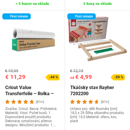
> 5 kusov na sklade
3 kusy na sklade
First minute
First minute
€ 19,99
€ 12,19
€ 11,29
€ 4,99
-44 %
-59 %
od
Cricut Value
Tkáčsky stav Rayher
Transferfolie – Rolka –
7202200
30,5 cm x 1524 cm 15,2…
(61×)
(61×)
Značka: Cricut. Barva: Průhledná.
Určeno pro: děti Rozměry [cm]:
Materiál: Vinyl. Počet kusů: 1.
18,5 x 29 Šířka utkaného produktu
Doporučené použití produktu:
[cm]: 16,5 Materiál: dřevo, kov,
Dekorace, označování, přenos
plast
designu. Množství produktu: 1.…