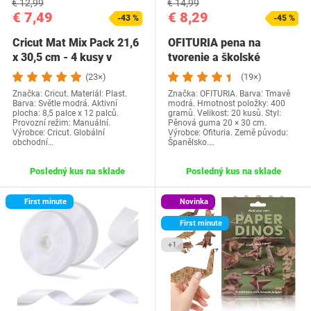
€ 12,99
€ 14,99
€ 7,49
€ 8,29
-43 %
-45 %
Cricut Mat Mix Pack 21,6
OFITURIA pena na
x 30,5 cm - 4 kusy v
tvorenie a školské
rôznych…
projekty, farebná pena…
(23×)
(19×)
Značka: Cricut. Materiál: Plast.
Značka: OFITURIA. Barva: Tmavě
Barva: Světle modrá. Aktivní
modrá. Hmotnost položky: 400
plocha: 8,5 palce x 12 palců.
gramů. Velikost: 20 kusů. Styl:
Provozní režim: Manuální.
Pěnová guma 20 × 30 cm.
Výrobce: Cricut. Globální
Výrobce: Ofituria. Země původu:
obchodní…
Španělsko.…
Posledný kus na sklade
Posledný kus na sklade
First minute
Novinka
First minute
+1