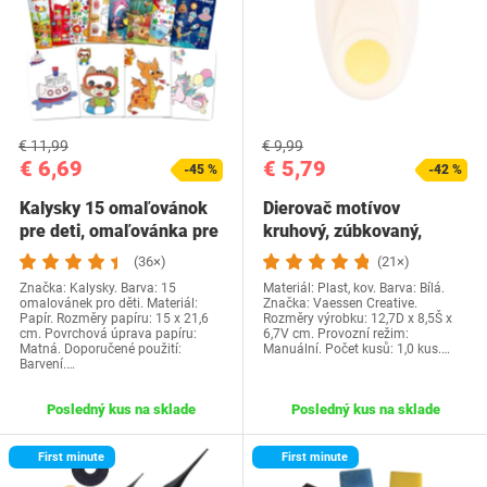
€ 11,99
€ 9,99
€ 6,69
€ 5,79
-45 %
-42 %
Kalysky 15 omaľovánok
Dierovač motívov
pre deti, omaľovánka pre
kruhový, zúbkovaný,
deti s…
dierovač L okrúhly,…
(36×)
(21×)
Značka: Kalysky. Barva: 15
Materiál: Plast, kov. Barva: Bílá.
omalovánek pro děti. Materiál:
Značka: Vaessen Creative.
Papír. Rozměry papíru: 15 x 21,6
Rozměry výrobku: 12,7D x 8,5Š x
cm. Povrchová úprava papíru:
6,7V cm. Provozní režim:
Matná. Doporučené použití:
Manuální. Počet kusů: 1,0 kus.…
Barvení.…
Posledný kus na sklade
Posledný kus na sklade
First minute
First minute