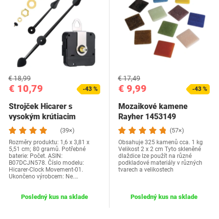
€ 18,99
€ 17,49
€ 10,79
€ 9,99
-43 %
-43 %
Strojček Hicarer s
Mozaikové kamene
vysokým krútiacim
Rayher 1453149
momentom a ručičkami
(39×)
(57×)
s…
Rozměry produktu: 1,6 x 3,81 x
Obsahuje 325 kamenů cca. 1 kg
5,51 cm; 80 gramů. Potřebné
Velikost 2 x 2 cm Tyto skleněné
baterie: Počet. ASIN:
dlaždice lze použít na různé
B07DCJN578. Číslo modelu:
podkladové materiály v různých
Hicarer-Clock Movement-01.
tvarech a velikostech
Ukončeno výrobcem: Ne.…
Posledný kus na sklade
Posledný kus na sklade