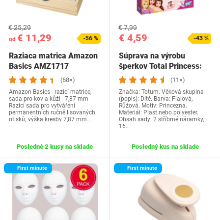
€ 25,29
€ 7,99
€ 11,29
€ 4,59
-56 %
-43 %
od
Raziaca matrica Amazon
Súprava na výrobu
Basics AMZ1717
šperkov Total Princess:
Výroba náramkov s…
(68×)
(11×)
Amazon Basics - razící matrice,
Značka: Totum. Věková skupina
sada pro kov a kůži - 7,87 mm
(popis): Dítě. Barva: Fialová,
Razicí sada pro vytváření
Růžová. Motiv: Princezna.
permanentních ručně lisovaných
Materiál: Plast nebo polyester.
otisků; výška kresby 7,87 mm…
Obsah sady: 2 stříbrné náramky,
16…
Posledné 2 kusy na sklade
Posledný kus na sklade
First minute
First minute