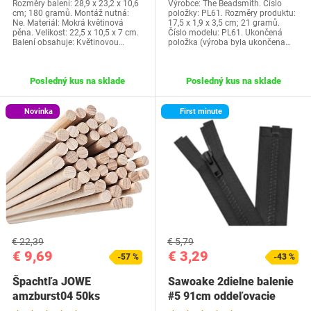
Rozměry balení: 28,9 x 23,2 x 10,6
Výrobce: The Beadsmith. Číslo
cm; 180 gramů. Montáž nutná:
položky: PL61. Rozměry produktu:
Ne. Materiál: Mokrá květinová
17,5 x 1,9 x 3,5 cm; 21 gramů.
pěna. Velikost: 22,5 x 10,5 x 7 cm.
Číslo modelu: PL61. Ukončená
Balení obsahuje: Květinovou…
položka (výroba byla ukončena…
Posledný kus na sklade
Posledný kus na sklade
Novinka
First minute
€ 22,39
€ 5,79
€ 9,69
€ 3,29
-57 %
-43 %
Špachtľa JOWE
Sawoake 2dielne balenie
amzburst04 50ks
#5 91cm oddeľovacie
zipsy na bundy…