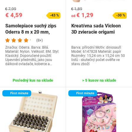
€ 7,99
€ 1,89
€ 4,59
€ 1,29
-43 %
-30 %
od
Samolepiace suchý zips
Kreatívna sada Vicloon
Oderra 8 m x 20 mm,
3D zvieracie origami
biely, extra…
(8×)
Značka: Oderra. Barva: Bílá.
Barva: přírodní Motiv: dinosauři
Materiál: Nylon. Velikost: 8M. Styl:
Model: 6147828 Materiál: papír
Klasický. Doporučené použití:
Rozměry: 15,24 cm x 15,24 cm 50
Upevnění předmětů, jako jsou
listů - skutečný počet ověřte ve
dálkové ovladače, koberce a…
stavu zboží
Posledný kus na sklade
> 5 kusov na sklade
First minute
First minute