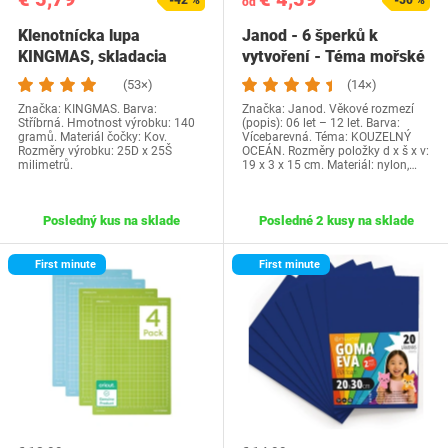
-42 %
-50 %
od
Klenotnícka lupa
Janod - 6 šperků k
KINGMAS, skladacia
vytvoření - Téma mořské
kovová lupa so…
panny -…
(53×)
(14×)
Značka: KINGMAS. Barva:
Značka: Janod. Věkové rozmezí
Stříbrná. Hmotnost výrobku: 140
(popis): 06 let – 12 let. Barva:
gramů. Materiál čočky: Kov.
Vícebarevná. Téma: KOUZELNÝ
Rozměry výrobku: 25D x 25Š
OCEÁN. Rozměry položky d x š x v:
milimetrů.
19 x 3 x 15 cm. Materiál: nylon,…
Posledný kus na sklade
Posledné 2 kusy na sklade
First minute
First minute