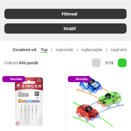
Filtrovať
Strážiť
Zoradené od:
Top
najnovšie
najlacnejšie
najdrahšie
Celkom
696 ponúk
1/15
Novinka
Novinka