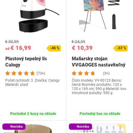
€ 30,59
€ 24,39
€ 16,99
€ 10,39
-45 %
-57 %
od
Plastový tepelný lis
Maliarsky stojan
Calogy
VVGAOGES nastaviteľný
(73×)
(3×)
Počet rychlostí: 3 Značka: Calogy
Číslo modelu: VV-00123 Barva:
Materiál: plast
černá Rozměry produktu: 120 x
120 x 169 cm; 990 g Materiál: kov.
Hmotnost položky: 990 g
Posledné 2 kusy na sklade
Posledný kus na sklade
Novinka
Novinka