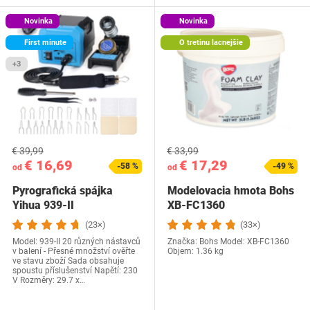
Novinka
Novinka
First minute
O tretinu lacnejšie
+3
€ 39,99
€ 33,99
€ 16,69
€ 17,29
-58 %
-49 %
od
od
Pyrografická spájka
Modelovacia hmota Bohs
Yihua 939-II
XB-FC1360
(23×)
(33×)
Model: 939-II 20 různých nástavců
Značka: Bohs Model: ‎XB-FC1360
v balení - Přesné množství ověřte
Objem: 1.36 kg
ve stavu zboží Sada obsahuje
spoustu příslušenství Napětí: 230
V Rozměry: 29.7 x…