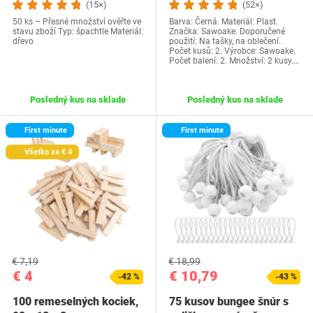
(15×)
(52×)
50 ks – Přesné množství ověřte ve
Barva: Černá. Materiál: Plast.
stavu zboží Typ: špachtle Materiál:
Značka: Sawoake. Doporučené
dřevo
použití: Na tašky, na oblečení.
Počet kusů: 2. Výrobce: Sawoake.
Počet balení: 2. Množství: 2 kusy.…
Posledný kus na sklade
Posledný kus na sklade
First minute
First minute
Všetko za € 4
€ 7,19
€ 18,99
€ 4
€ 10,79
-42 %
-43 %
100 remeselných kociek,
75 kusov bungee šnúr s