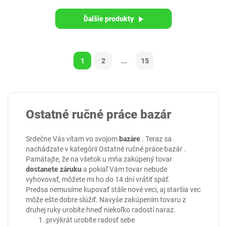
Ďalšie produkty
1
2
...
15
Ostatné ručné práce bazár
Srdečne Vás vítam vo svojom
bazáre
. Teraz sa
nachádzate v kategórii
Ostatné ručné práce bazár
.
Pamätajte, že na všetok u mňa zakúpený tovar
dostanete záruku
a pokiaľ Vám tovar nebude
vyhovovať, môžete mi ho do 14 dní vrátiť späť.
Predsa nemusíme kupovať stále nové veci, aj staršia vec
môže ešte dobre slúžiť. Navyše zakúpením tovaru z
druhej ruky urobíte hneď niekoľko radostí naraz.
prvýkrát urobíte radosť sebe