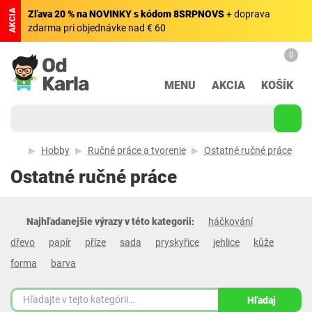
AKCIA
Zľava 20 % na NOVINKY s kódom 8SRPNOVS
+ doprava
zdarma pri objednávke nad € 60
0
MENU
AKCIA
KOŠÍK
Hobby
Ručné práce a tvorenie
Ostatné ručné práce
Ostatné ručné práce
Najhľadanejšie výrazy v této kategorii:
háčkování
dřevo
papír
příze
sada
pryskyřice
jehlice
kůže
forma
barva
Hľadaj