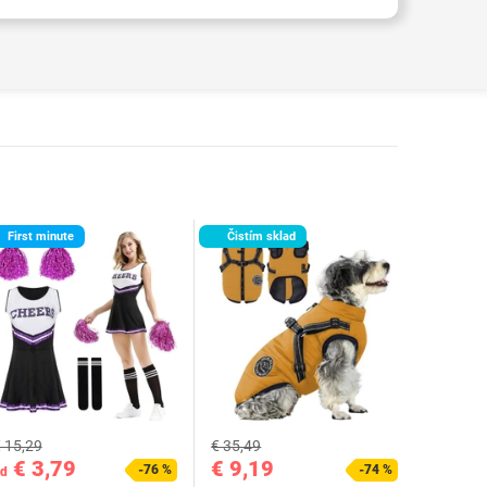
First minute
Čistím sklad
 15,29
€ 35,49
€ 3,79
€ 9,19
-76 %
-74 %
d