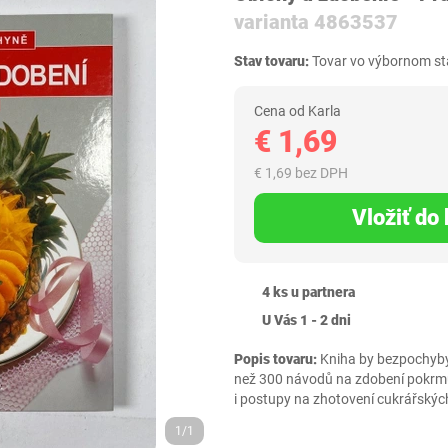
varianta 4863537
Stav tovaru:
Tovar vo výbornom sta
Cena od Karla
€ 1,69
€ 1,69 bez DPH
Vložiť do
4 ks u partnera
U Vás 1 - 2 dni
Popis tovaru:
Kniha by bezpochyby
než 300 návodů na zdobení pokrmů 
i postupy na zhotovení cukrářských
1/1