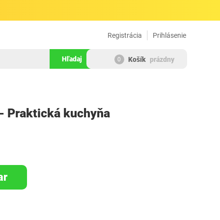
Registrácia
Prihlásenie
Hľadaj
Košík
prázdny
0
499138
- Praktická kuchyňa
ar