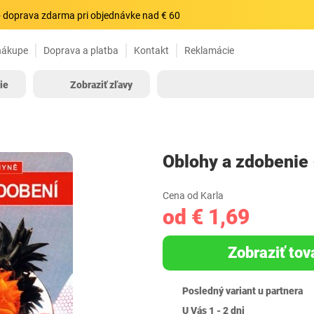
 doprava zdarma pri objednávke nad € 60
nákupe
Doprava a platba
Kontakt
Reklamácie
ie
Zobraziť zľavy
Oblohy a zdobenie 
Cena od Karla
od € 1,69
Zobraziť tov
Posledný variant u partnera
U Vás 1 - 2 dni