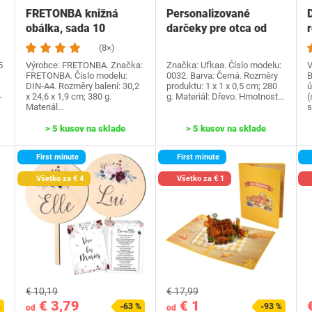
FRETONBA knižná
Personalizované
obálka, sada 10
darčeky pre otca od
knižných dosiek,
dcéry syna, Ufkaa…
(8×)
priehľadné…
5
Výrobce: FRETONBA. Značka:
Značka: Ufkaa. Číslo modelu:
V
FRETONBA. Číslo modelu:
0032. Barva: Černá. Rozměry
B
DIN-A4. Rozměry balení: 30,2
produktu: 1 x 1 x 0,5 cm; 280
ú
-
x 24,6 x 1,9 cm; 380 g.
g. Materiál: Dřevo. Hmotnost…
(
Materiál…
s
> 5 kusov na sklade
> 5 kusov na sklade
First minute
First minute
Všetko za € 4
Všetko za € 1
€ 10,19
€ 17,99
€ 3,79
€ 1
%
-63 %
-93 %
od
od