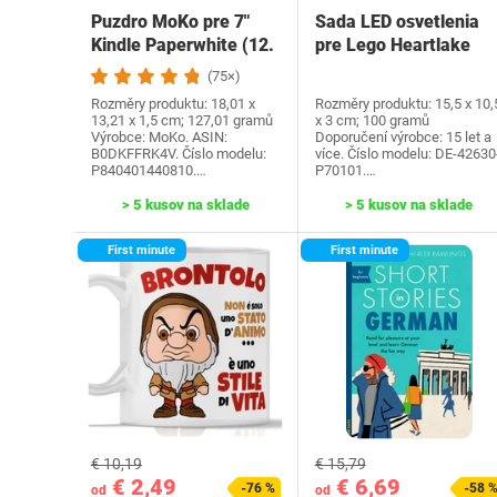
Puzdro MoKo pre 7"
Sada LED osvetlenia
Kindle Paperwhite (12.
pre Lego Heartlake
generácia-2024) a…
City Water Park…
(75×)
Rozměry produktu: 18,01 x
Rozměry produktu: 15,5 x 10,
13,21 x 1,5 cm; 127,01 gramů
x 3 cm; 100 gramů
Výrobce: MoKo. ASIN:
Doporučení výrobce: 15 let a
B0DKFFRK4V. Číslo modelu:
více. Číslo modelu: DE-42630
P840401440810.…
P70101.…
> 5 kusov na sklade
> 5 kusov na sklade
First minute
First minute
€ 10,19
€ 15,79
€ 2,49
€ 6,69
-76 %
-58 
od
od