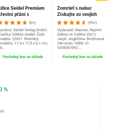
Edice Seidel Premium
Zomrieť s nulou:
řestní přání s
Získajte zo svojich
obálkou. Přání ke
peňazí a života…
(6×)
(95×)
křtu…
ýrobce: Seidel Verlag GmbH.
Vydavatel: Mariner; Reprint
načka: Edition Seidel. Číslo
Edition (4. května 2021).
odelu: 22021. Rozměry
Jazyk: angličtina. Brožovaná:
roduktu: 11,5 x 17,5 x 0,1 cm;
240 stran. ISBN-10:
30…
0358567092.…
Posledný kus na sklade
Posledný kus na sklade
0 %
uji.