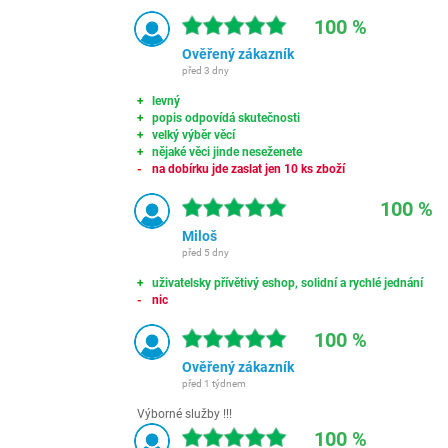
100 %
Ověřený zákazník
před 3 dny
levný
popis odpovídá skutečnosti
velký výběr věcí
nějaké věci jinde neseženete
na dobírku jde zaslat jen 10 ks zboží
100 %
Miloš
před 5 dny
uživatelsky přívětivý eshop, solidní a rychlé jednání
nic
100 %
Ověřený zákazník
před 1 týdnem
Výborné služby !!!
100 %