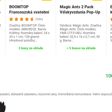
BOOMTOP
Magic Ants 2 Pack
o
Francouzská svatební
Vďakyvzdania Pop-Up
k
hra Dřevěná cedulka a
priania -…
(10×)
kvízové…
:
Značka: BOOMTOP. Číslo
Výrobce: Magic Ants. Značka:
V
modelu: A88C8D2E. Barva:
Magic Ants. Číslo modelu:
Z
Květiny. Rozměry balení: 24 x
YMX-LTF314EU. Rozměry
m
20 x 1 cm; 128 gramů
balení: 20,9 x 16 x 0,7 cm; 50
p
Hmotnost položky:…
g. Barva:…
3 kusy na sklade
> 5 kusov na sklade
10
é zaslání, důkladně zabaleno, rozumné ceny, mimořádná komunikace. Velmi doporuč