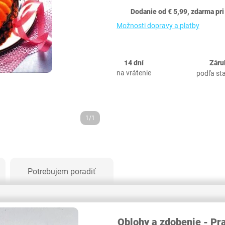
Dodanie od € 5,99, zdarma pri
Možnosti dopravy a platby
14 dní
Záru
na vrátenie
podľa st
1/1
Potrebujem poradiť
Oblohy a zdobenie - Pr