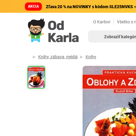
AKCIA
Zľava 20 % na NOVINKY s kódom SLE25NVKS
+
O Karlovi
Všetko o 
Zobraziť kategór
Knihy, zábava, médiá
Knihy