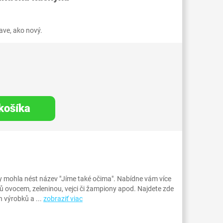
ve, ako nový.
 košíka
 mohla nést název "Jíme také očima". Nabídne vám více
ovocem, zeleninou, vejci či žampiony apod. Najdete zde
 výrobků a ...
zobraziť viac