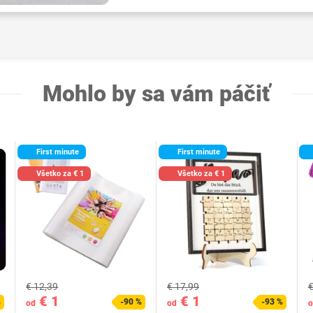
Mohlo by sa vám páčiť
First minute
First minute
Všetko za € 1
Všetko za € 1
€ 12,39
€ 17,99
€
€ 1
€ 1
%
-90 %
-93 %
od
od
o