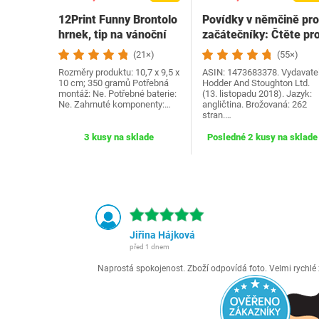
12Print Funny Brontolo
Povídky v němčině pro
hrnek, tip na vánoční
začátečníky: Čtěte pr
dárek a…
radost na své…
(21×)
(55×)
Rozměry produktu: 10,7 x 9,5 x
ASIN: 1473683378. Vydavatel
10 cm; 350 gramů Potřebná
Hodder And Stoughton Ltd.
montáž: Ne. Potřebné baterie:
(13. listopadu 2018). Jazyk:
Ne. Zahrnuté komponenty:…
angličtina. Brožovaná: 262
stran.…
3 kusy na sklade
Posledné 2 kusy na sklade
Jiřina Hájková
před 1 dnem
Naprostá spokojenost. Zboží odpovídá foto. Velmi rychl