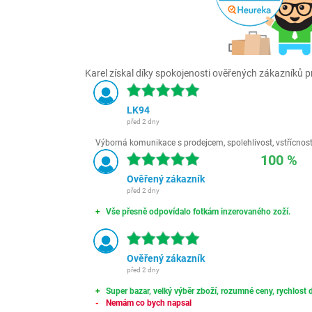
Karel získal díky spokojenosti ověřených zákazníků pr
LK94
před 2 dny
Výborná komunikace s prodejcem, spolehlivost, vstřícnost,
100 %
Ověřený zákazník
před 2 dny
Vše přesně odpovídalo fotkám inzerovaného zoží.
Ověřený zákazník
před 2 dny
Super bazar, velký výběr zboží, rozumné ceny, rychlost d
Nemám co bych napsal