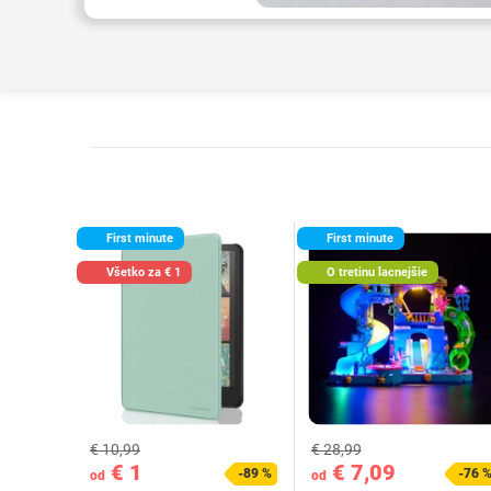
First minute
First minute
Všetko za € 1
O tretinu lacnejšie
€ 10,99
€ 28,99
€ 1
€ 7,09
-89 %
-76 
od
od