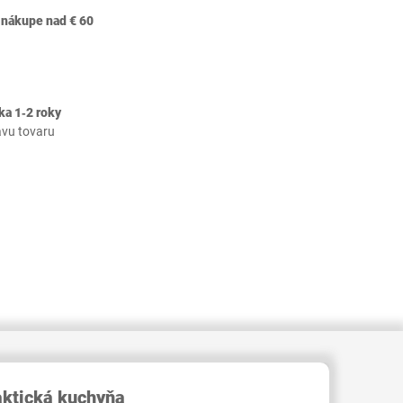
 nákupe nad € 60
ka 1‐2 roky
avu tovaru
409000004863537
aktická kuchyňa