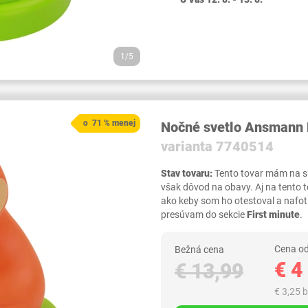
1/5
o 71 % menej
Nočné svetlo Ansmann 
varianta 7740514
Stav tovaru:
Tento tovar mám na skl
však dôvod na obavy. Aj na tento 
ako keby som ho otestoval a nafot
presúvam do sekcie
First minute
.
Cena od
Bežná cena
€ 4
€ 13,99
€ 3,25 