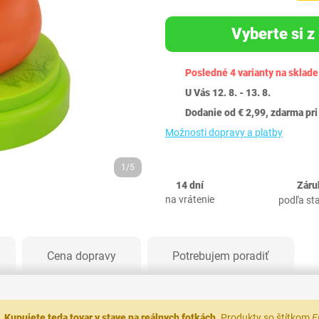
Vyberte si z 
Posledné 4 varianty na sklade
U Vás 12. 8. - 13. 8.
Dodanie od € 2,99, zdarma pri
Možnosti dopravy a platby
1/5
14 dní
Záru
na vrátenie
podľa st
Cena dopravy
Potrebujem poradiť
.
Kupujete teda tovar v stave na reálnych fotkách.
Produkty so štítkom
F