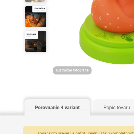
Ilustračné fotografie
Porovnanie 4 variant
Popis tovaru
Tovar som preveril a nafotil reálny stav/kompletnosť