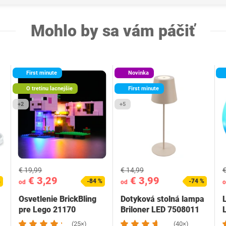
Mohlo by sa vám páčiť
First minute
Novinka
O tretinu lacnejšie
First minute
+2
+5
€ 19,99
€ 14,99
€
€ 3,29
€ 3,99
%
-84 %
-74 %
od
od
o
Osvetlenie BrickBling
Dotyková stolná lampa
pre Lego 21170
Briloner LED 7508011
(25×)
(40×)