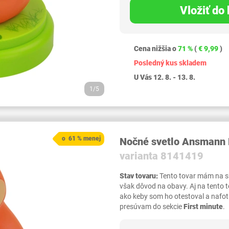
Vložiť do
Cena nižšia o
71 %
(
€ 9,99
)
Posledný kus skladem
U Vás 12. 8. - 13. 8.
1/5
o 61 % menej
Nočné svetlo Ansmann 
varianta 8141419
Stav tovaru:
Tento tovar mám na skl
však dôvod na obavy. Aj na tento 
ako keby som ho otestoval a nafot
presúvam do sekcie
First minute
.