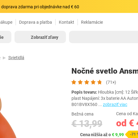
 doprava zdarma pri objednávke nad € 60
nákupe
Doprava a platba
Kontakt
Reklamácie
ie
Zobraziť zľavy
e
Svietidlá
Nočné svetlo Ansm
(71×)
Popis tovaru:
Hloubka [cm]: 12 Šířk
plast Napájení: 3x baterie AA Au
B01BV8X560
...
zobraziť viac
Cena od Ka
Bežná cena
od € 
€ 13,99
Cena nižšia až o
€ 9,99
-71 