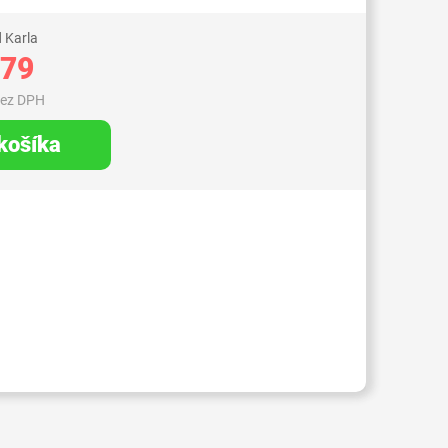
 Karla
,79
bez DPH
 košíka