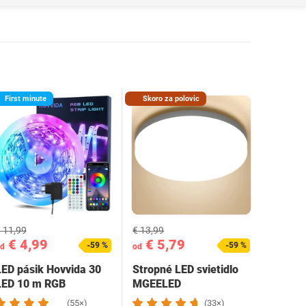
First minute
Skoro za polovic
 11,99
€ 13,99
€ 4,99
€ 5,79
-59 %
-59 %
d
od
LED pásik Hovvida 30
Stropné LED svietidlo
LED 10 m RGB
MGEELED
(55×)
(33×)