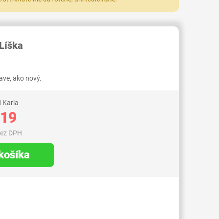
RID000006370109
Líška
ve, ako nový.
 Karla
,19
bez DPH
 košíka