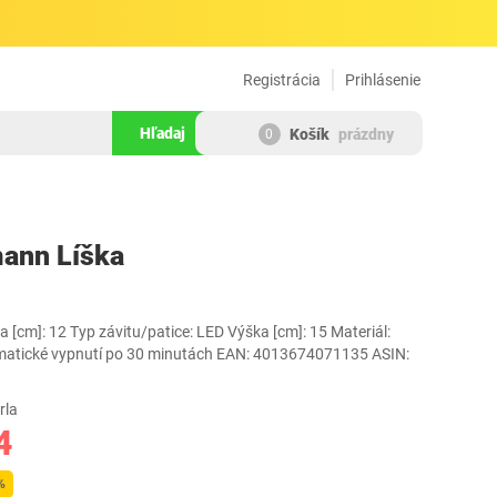
Registrácia
Prihlásenie
Hľadaj
Košík
prázdny
0
178380
ann Líška
a [cm]: 12 Typ závitu/patice: LED Výška [cm]: 15 Materiál:
tomatické vypnutí po 30 minutách EAN: 4013674071135 ASIN:
rla
4
%