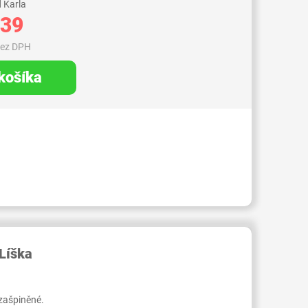
 Karla
,39
bez DPH
 košíka
RID000006604105
Líška
 zašpiněné.