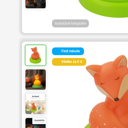
Ilustračné fotografie
First minute
Všetko za € 4