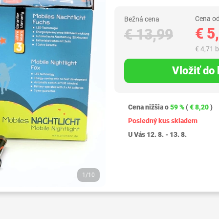
Cena od
Bežná cena
€ 5
€ 13,99
€ 4,71 
Vložiť do
Cena nižšia o
59 %
(
€ 8,20
)
Posledný kus skladem
U Vás 12. 8. - 13. 8.
1/10