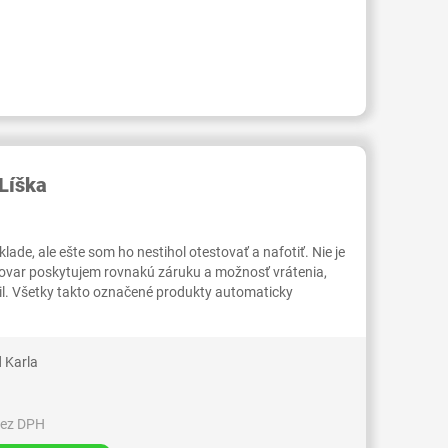
RID000006774759
Líška
ade, ale ešte som ho nestihol otestovať a nafotiť. Nie je
tovar poskytujem rovnakú záruku a možnosť vrátenia,
il. Všetky takto označené produkty automaticky
 Karla
bez DPH