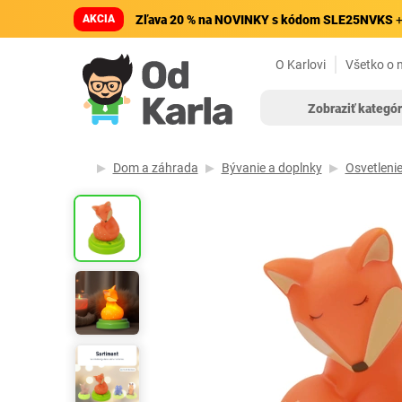
AKCIA
Zľava 20 % na NOVINKY s kódom SLE25NVKS
+
O Karlovi
Všetko o 
Zobraziť kategór
Dom a záhrada
Bývanie a doplnky
Osvetleni