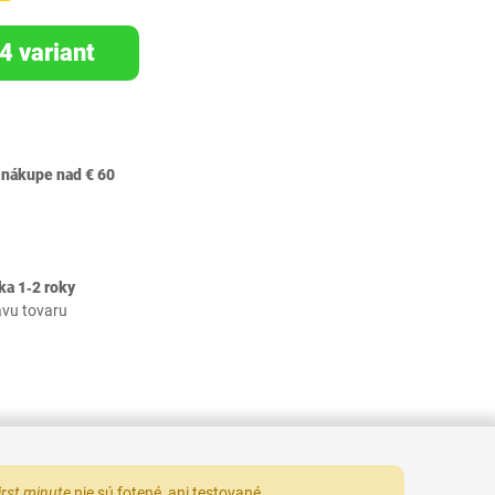
4 variant
 nákupe nad € 60
ka 1‐2 roky
avu tovaru
irst minute
nie sú fotené, ani testované.