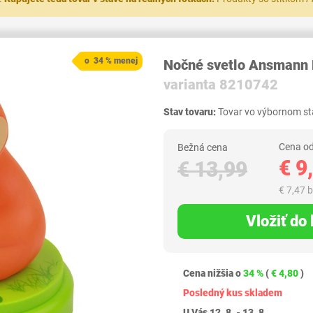
o 34 % menej
Nočné svetlo Ansmann 
varianta 8210742
Stav tovaru:
Tovar vo výbornom sta
Cena od
Bežná cena
€ 9
€ 13,99
€ 7,47 
Vložiť do
Cena nižšia o
34 %
(
€ 4,80
)
Posledný kus skladem
U Vás 12. 8. - 13. 8.