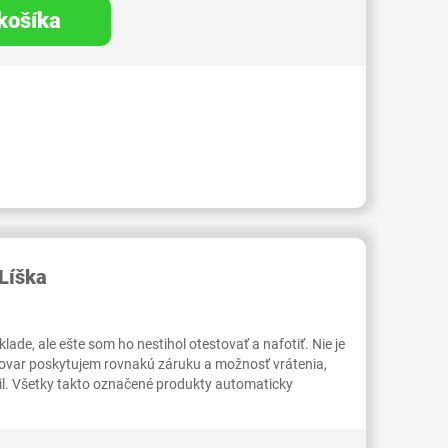
 košíka
RID000007140148
Líška
ade, ale ešte som ho nestihol otestovať a nafotiť. Nie je
tovar poskytujem rovnakú záruku a možnosť vrátenia,
il. Všetky takto označené produkty automaticky