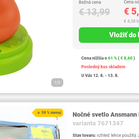
Cena od
Bežná cena
€ 5
€ 13,99
€ 4,38 
Vložiť do
Cena nižšia o
61 %
(
€ 8,60
)
Posledný kus skladem
U Vás 12. 8. - 13. 8.
1/5
o 59 % menej
Nočné svetlo Ansmann 
varianta 7671347
Stav tovaru:
vzhled: lehce použitý.