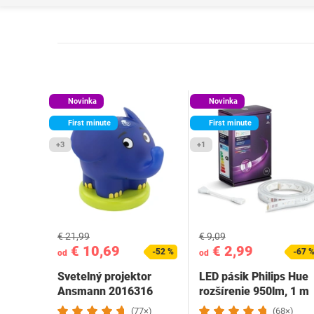
Novinka
Novinka
First minute
First minute
+3
+1
€ 21,99
€ 9,09
€ 10,69
€ 2,99
-52 %
-67 
od
od
Svetelný projektor
LED pásik Philips Hue
Ansmann ‎2016316
rozšírenie 950lm, 1 m
(77×)
(68×)