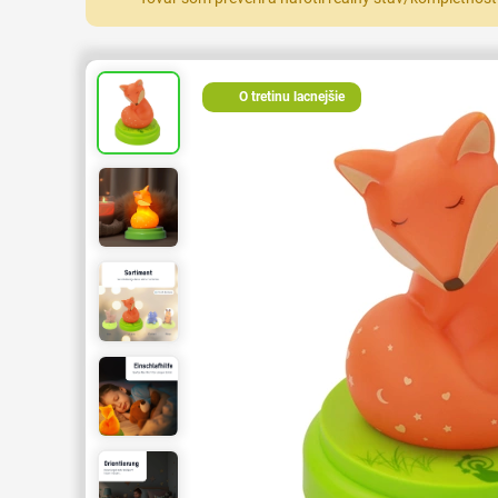
O tretinu lacnejšie